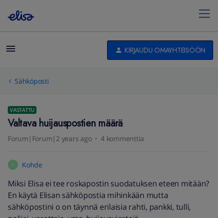
KIRJAUDU OMAYHTEISÖÖN
Sähköposti
VASTATTU
Valtava huijauspostien määrä
Forum|Forum|2 years ago
4 kommenttia
Kohde
K
Miksi Elisa ei tee roskapostin suodatuksen eteen mitään?
En käytä Elisan sähköpostia mihinkään mutta
sähköpostini o on täynnä erilaisia rahti, pankki, tulli,