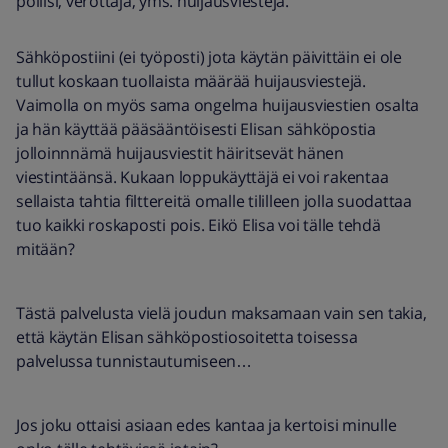
poliisi, verottaja, yms. huijausviestejä.
Sähköpostiini (ei työposti) jota käytän päivittäin ei ole
tullut koskaan tuollaista määrää huijausviestejä.
Vaimolla on myös sama ongelma huijausviestien osalta
ja hän käyttää pääsääntöisesti Elisan sähköpostia
jolloinnnämä huijausviestit häiritsevät hänen
viestintäänsä. Kukaan loppukäyttäjä ei voi rakentaa
sellaista tahtia filttereitä omalle tililleen jolla suodattaa
tuo kaikki roskaposti pois. Eikö Elisa voi tälle tehdä
mitään?
Tästä palvelusta vielä joudun maksamaan vain sen takia,
että käytän Elisan sähköpostiosoitetta toisessa
palvelussa tunnistautumiseen…
Jos joku ottaisi asiaan edes kantaa ja kertoisi minulle