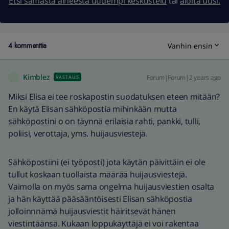
Etsi samasta aiheesta uudempi keskustelu
tai
aloita uusi.
4 kommenttia
Vanhin ensin
Kimblez
Forum|Forum|2 years ago
VASTAUS
K
Miksi Elisa ei tee roskapostin suodatuksen eteen mitään?
En käytä Elisan sähköpostia mihinkään mutta
sähköpostini o on täynnä erilaisia rahti, pankki, tulli,
poliisi, verottaja, yms. huijausviestejä.
Sähköpostiini (ei työposti) jota käytän päivittäin ei ole
tullut koskaan tuollaista määrää huijausviestejä.
Vaimolla on myös sama ongelma huijausviestien osalta
ja hän käyttää pääsääntöisesti Elisan sähköpostia
jolloinnnämä huijausviestit häiritsevät hänen
viestintäänsä. Kukaan loppukäyttäjä ei voi rakentaa