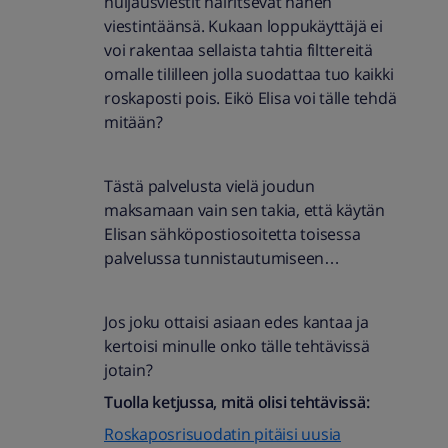
huijausviestit häiritsevät hänen
viestintäänsä. Kukaan loppukäyttäjä ei
voi rakentaa sellaista tahtia filttereitä
omalle tililleen jolla suodattaa tuo kaikki
roskaposti pois. Eikö Elisa voi tälle tehdä
mitään?
Tästä palvelusta vielä joudun
maksamaan vain sen takia, että käytän
Elisan sähköpostiosoitetta toisessa
palvelussa tunnistautumiseen…
Jos joku ottaisi asiaan edes kantaa ja
kertoisi minulle onko tälle tehtävissä
jotain?
Tuolla ketjussa, mitä olisi tehtävissä:
Roskaposrisuodatin pitäisi uusia