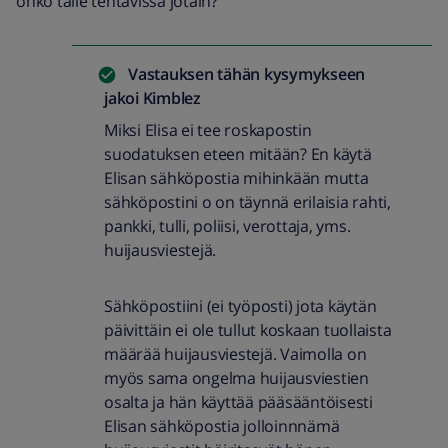
onko tälle tehtävissä jotain?
Vastauksen tähän kysymykseen
jakoi
Kimblez
Miksi Elisa ei tee roskapostin
suodatuksen eteen mitään? En käytä
Elisan sähköpostia mihinkään mutta
sähköpostini o on täynnä erilaisia rahti,
pankki, tulli, poliisi, verottaja, yms.
huijausviestejä.
Sähköpostiini (ei työposti) jota käytän
päivittäin ei ole tullut koskaan tuollaista
määrää huijausviestejä. Vaimolla on
myös sama ongelma huijausviestien
osalta ja hän käyttää pääsääntöisesti
Elisan sähköpostia jolloinnnämä