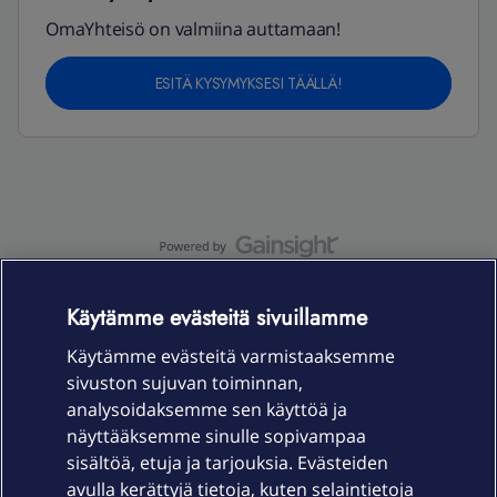
OmaYhteisö on valmiina auttamaan!
ESITÄ KYSYMYKSESI TÄÄLLÄ!
OmaYhteisö-käyttöehdot
Accessibility statement
Käytämme evästeitä sivuillamme
Käytämme evästeitä varmistaaksemme
sivuston sujuvan toiminnan,
Laitteet & liittymät
analysoidaksemme sen käyttöä ja
näyttääksemme sinulle sopivampaa
sisältöä, etuja ja tarjouksia. Evästeiden
Palvelut
avulla kerättyjä tietoja, kuten selaintietoja