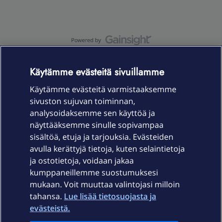
OmaYhteisö-käyttöehdot
Accessibility statement
Käytämme evästeitä sivuillamme
Käytämme evästeitä varmistaaksemme
sivuston sujuvan toiminnan,
Laitteet & liittymät
analysoidaksemme sen käyttöä ja
näyttääksemme sinulle sopivampaa
sisältöä, etuja ja tarjouksia. Evästeiden
Palvelut
avulla kerättyjä tietoja, kuten selaintietoja
ja ostotietoja, voidaan jakaa
Tuki
kumppaneillemme suostumuksesi
mukaan. Voit muuttaa valintojasi milloin
tahansa.
Lue lisää tietosuojasta ja
Ajankohtaista
evästeistä.