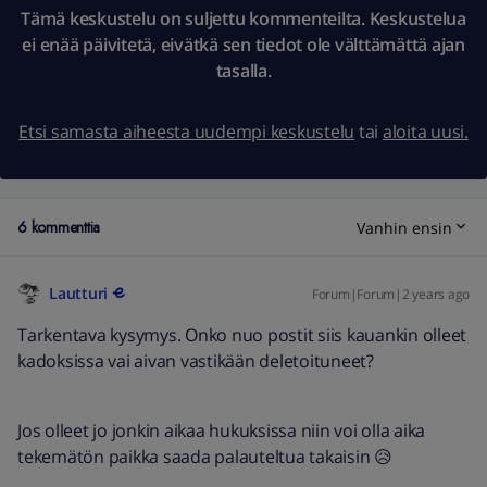
Tämä keskustelu on suljettu kommenteilta. Keskustelua
ei enää päivitetä, eivätkä sen tiedot ole välttämättä ajan
tasalla.
Etsi samasta aiheesta uudempi keskustelu
tai
aloita uusi.
6 kommenttia
Vanhin ensin
Lautturi
Forum|Forum|2 years ago
Tarkentava kysymys. Onko nuo postit siis kauankin olleet
kadoksissa vai aivan vastikään deletoituneet?
Jos olleet jo jonkin aikaa hukuksissa niin voi olla aika
tekemätön paikka saada palauteltua takaisin 😥