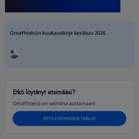
OmaYhteisön kuukausikirje kesäkuu 2026
Etkö löytänyt etsimääsi?
OmaYhteisö on valmiina auttamaan!
ESITÄ KYSYMYKSESI TÄÄLLÄ!