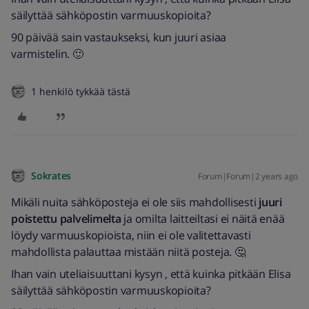
säilyttää sähköpostin varmuuskopioita?
90 päivää sain vastaukseksi, kun juuri asiaa
varmistelin. 🙂
1 henkilö tykkää tästä
Sokrates
Forum|Forum|2 years ago
Mikäli nuita sähköposteja ei ole siis mahdollisesti
juuri
poistettu palvelimelta
ja omilta laitteiltasi ei näitä enää
löydy varmuuskopioista, niin ei ole valitettavasti
mahdollista palauttaa mistään niitä posteja. 🤔
Ihan vain uteliaisuuttani kysyn , että kuinka pitkään Elisa
säilyttää sähköpostin varmuuskopioita?