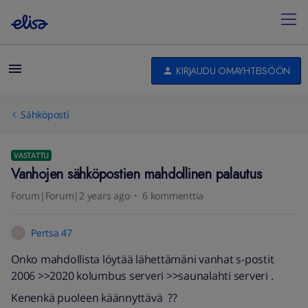
KIRJAUDU OMAYHTEISÖÖN
Sähköposti
VASTATTU
Vanhojen sähköpostien mahdollinen palautus
Forum|Forum|2 years ago
6 kommenttia
Pertsa 47
P
Onko mahdollista löytää lähettämäni vanhat s-postit
2006 >>2020 kolumbus serveri >>saunalahti serveri .
Kenenkä puoleen käännyttävä ??