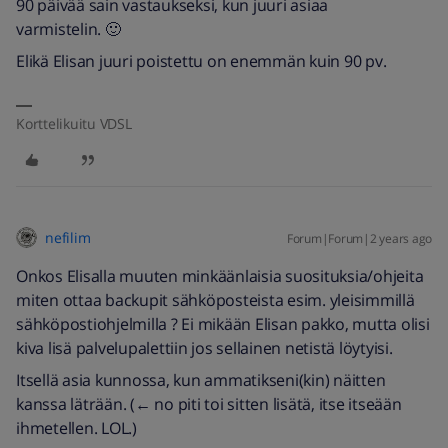
90 päivää sain vastaukseksi, kun juuri asiaa
varmistelin. 🙂
Elikä Elisan juuri poistettu on enemmän kuin 90 pv.
Korttelikuitu VDSL
nefilim
Forum|Forum|2 years ago
Onkos Elisalla muuten minkäänlaisia suosituksia/ohjeita
miten ottaa backupit sähköposteista esim. yleisimmillä
sähköpostiohjelmilla ? Ei mikään Elisan pakko, mutta olisi
kiva lisä palvelupalettiin jos sellainen netistä löytyisi.
Itsellä asia kunnossa, kun ammatikseni(kin) näitten
kanssa läträän. (← no piti toi sitten lisätä, itse itseään
ihmetellen. LOL.)