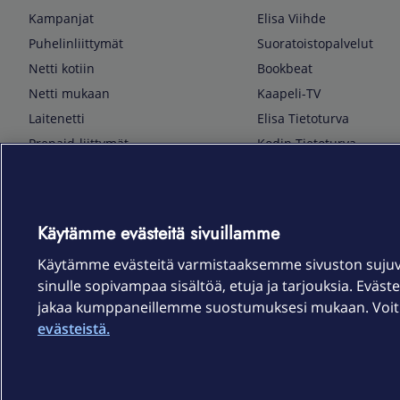
Kampanjat
Elisa Viihde
Puhelinliittymät
Suoratoistopalvelut
Netti kotiin
Bookbeat
Netti mukaan
Kaapeli-TV
Laitenetti
Elisa Tietoturva
Prepaid-liittymät
Kodin Tietoturva
Puhelimet ja tarvikkeet
Mobiilivarmenne
Tietotekniikka
Kuka soittaa
Pelaaminen
Sähköpostipalvelu
Käytämme evästeitä sivuillamme
TV & audio
Elisa Kotiverkko
Käytämme evästeitä varmistaaksemme sivuston suju
Kodinkoneet
Elisa Pilvilinna
sinulle sopivampaa sisältöä, etuja ja tarjouksia. Eväste
Kamerat ja dronet
Elisa Laiteturva
jakaa kumppaneillemme suostumuksesi mukaan. Voit m
Kellot ja rannekkeet
Elisa Rinnakkaisliittymä
evästeistä.
Älykoti
Elisa Kotiturva -hälytys
Elisa Vaihtoetu
Elisa Kotiakku
Sopimusehdot
Tietosuoja
Saavutettavuus
Evästeasetukset
Tekijänoikeud