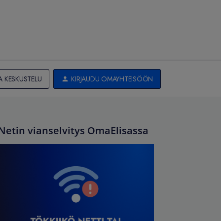
A KESKUSTELU
KIRJAUDU OMAYHTEISÖÖN
Netin vianselvitys OmaElisassa