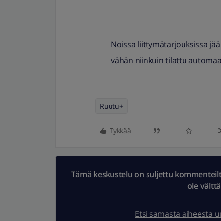
Noissa liittymätarjouksissa jää
vähän niinkuin tilattu automaat
Ruutu+
Tykkää
Tämä keskustelu on suljettu kommenteilta.
ole vältt
Etsi samasta aiheesta 