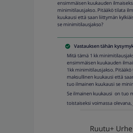
ensimmäisen kuukauden ilmaiseksi e
minimitilausjakso. Pitääkö tilata i
kuukausi että saan liittymän kylki
se minimitilausjakso?
Vastauksen tähän kysymyk
Mitä tämä 1 kk minimitilausjak
ensimmäisen kuukauden ilmaisek
1kk minimitilausjakso. Pitääkö 
maksullinen kuukausi että saan
tuo ilmainen kuukausi se minim
Se ilmainen kuukausi on tuo mi
toistaiseksi voimassa olevana, 