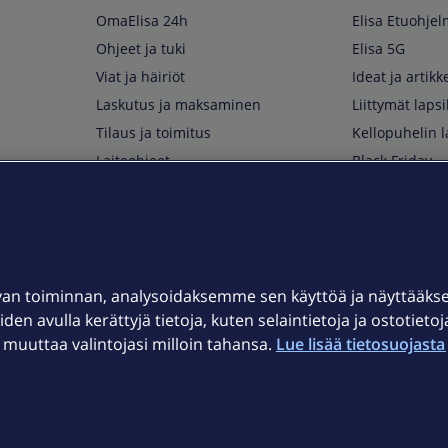
OmaElisa 24h
Elisa Etuohje
Ohjeet ja tuki
Elisa 5G
Viat ja häiriöt
Ideat ja artikke
Laskutus ja maksaminen
Liittymät lapsi
Tilaus ja toimitus
Kellopuhelin l
Laiteohjeet
Black Friday
Asiakaspalvelun yhteystiedot
Huippuetuja El
Soita Omagurulle
OmaYhteisö
Myymälät ja myyntipisteet
van toiminnan, analysoidaksemme sen käyttöä ja näyttääk
Kuuluvuuskartta
iden avulla kerättyjä tietoja, kuten selaintietoja ja ostotieto
Asiakastiedotteet
uuttaa valintojasi milloin tahansa.
Lue lisää tietosuojasta 
t
OmaElisa-sovellus
järjestelmä
Kirjaudu sähköpostiin
et © 2026 Elisa Oyj.