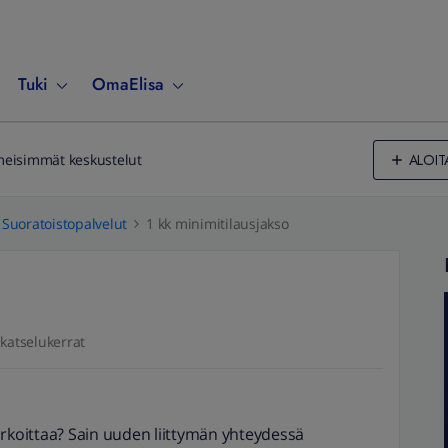
Tuki
OmaElisa
ALOIT
meisimmät keskustelut
Suoratoistopalvelut
1 kk minimitilausjakso
katselukerrat
arkoittaa? Sain uuden liittymän yhteydessä