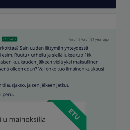
Forum|Forum|1 year ago
VASTAUS
arkoittaa? Sain uuden liittymän yhteydessä
sim. Ruutu+ urheilu ja siellä lukee tuo 1kk
lmaisen kuukauden jälkeen vielä yksi maksullinen
äisenä olleen edun? Vai onko tuo ilmainen kuukausi
ilausjakso, ja sen jälkeen jatkuu
i peru.