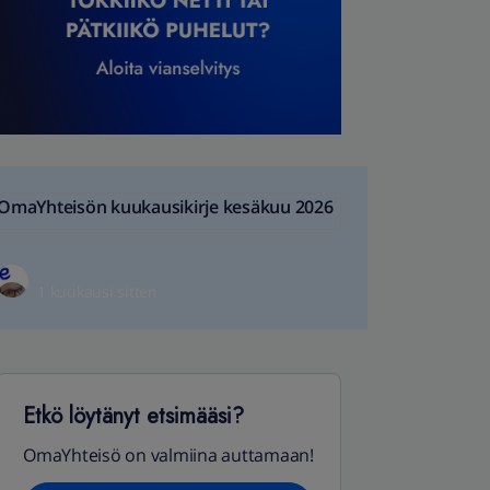
OmaYhteisön kuukausikirje kesäkuu 2026
1 kuukausi sitten
Etkö löytänyt etsimääsi?
OmaYhteisö on valmiina auttamaan!