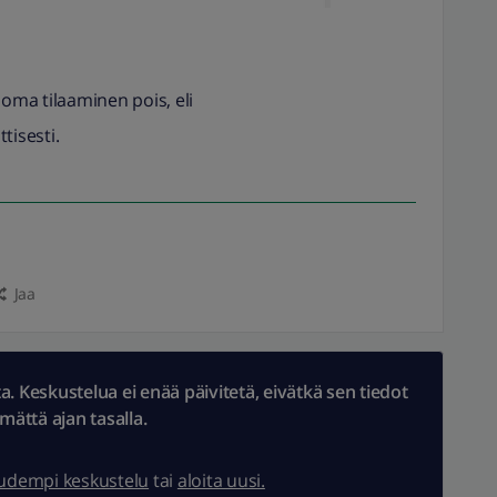
 oma tilaaminen pois, eli
tisesti.
Jaa
 Keskustelua ei enää päivitetä, eivätkä sen tiedot
ämättä ajan tasalla.
uudempi keskustelu
tai
aloita uusi.