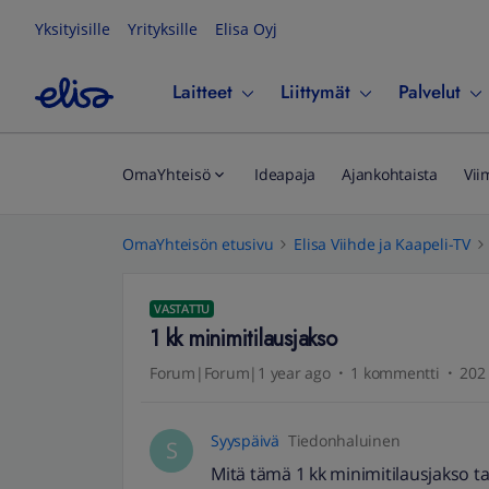
Yksityisille
Yrityksille
Elisa Oyj
Laitteet
Liittymät
Palvelut
OmaYhteisö
Ideapaja
Ajankohtaista
Vii
OmaYhteisön etusivu
Elisa Viihde ja Kaapeli-TV
VASTATTU
1 kk minimitilausjakso
Forum|Forum|1 year ago
1 kommentti
202 
Syyspäivä
Tiedonhaluinen
S
Mitä tämä 1 kk minimitilausjakso t