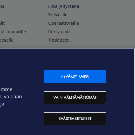
lma
Elisa yrityksenä
Yrityksille
lit
Operaattoreille
lle ja nuorille
Rekrytointi
apselle
Tiedotteet
In English
isan asiakkaille
Customer Service
OmaElisa Self Service
HYVÄKSY KAIKKI
Moving to Finland
semme
Elisa Corporation
ja, voidaan
VAIN VÄLTTÄMÄTTÖMÄT
ja
På Svenska
Kundtjänst
EVÄSTEASETUKSET
OmaElisa självbetjäning