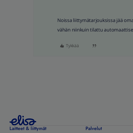
Noissa liittymätarjouksissa jää oma
vähän niinkuin tilattu automaattises
Tykkää
Laitteet & liittymät
Palvelut