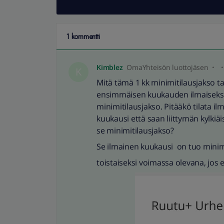
1 kommentti
Kimblez
OmaYhteisön luottojäsen
K
Mitä tämä 1 kk minimitilausjakso t
ensimmäisen kuukauden ilmaiseksi e
minimitilausjakso. Pitääkö tilata i
kuukausi että saan liittymän kylki
se minimitilausjakso?
Se ilmainen kuukausi on tuo minimit
toistaiseksi voimassa olevana, jos e