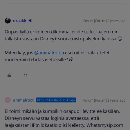
draakki
Forum|Forum|2 years ago
Onpas kyllä erikoinen dilemma, ei ole tullut laajemmin
tällaista vastaan Disney+ suoratoistopalvelun kanssa 🤔
Miten käy, jos
@animalroot
resetoit eli palauttelet
modeemin tehdasasetuksille? 💭
animalroot
Forum|Forum|2 years ago
KESKUSTELUN ALOITTAJA
A
Ei toimi mikään ja kumpikin osapuoli levittelee käsiään.
Disneyn servu vastaa loginia avattaessa, että
laajakaistani IP:n lokaatio olisi kielletty. Whatsmysip.com