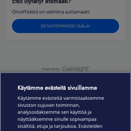
Etkö löytänyt etsimääsi?
OmaYhteisö on valmiina auttamaan!
ESITÄ KYSYMYKSESI TÄÄLLÄ!
OmaYhteisö-käyttöehdot
Accessibility statement
Käytämme evästeitä sivuillamme
Käytämme evästeitä varmistaaksemme
sivuston sujuvan toiminnan,
Laitteet & liittymät
analysoidaksemme sen käyttöä ja
näyttääksemme sinulle sopivampaa
sisältöä, etuja ja tarjouksia. Evästeiden
Palvelut