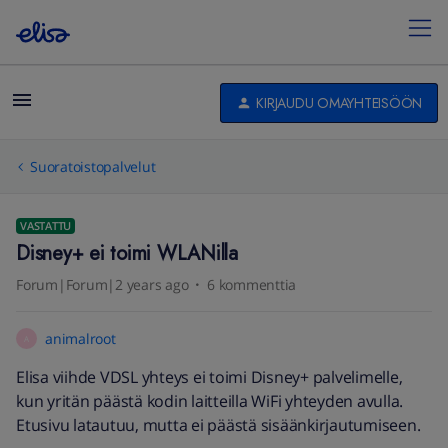
KIRJAUDU OMAYHTEISÖÖN
Suoratoistopalvelut
VASTATTU
Disney+ ei toimi WLANilla
Forum|Forum|2 years ago
6 kommenttia
animalroot
A
Elisa viihde VDSL yhteys ei toimi Disney+ palvelimelle,
kun yritän päästä kodin laitteilla WiFi yhteyden avulla.
Etusivu latautuu, mutta ei päästä sisäänkirjautumiseen.