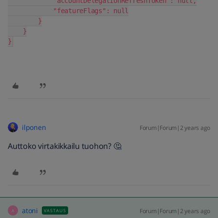
            "accountDelegationRefreshToken": null,
            "featureFlags": null
        }
    }
}
ilponen
Forum|Forum|2 years ago
Auttoko virtakikkailu tuohon? 🤔
atoni
Forum|Forum|2 years ago
VASTAUS
A