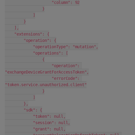
                    "column": 92
                }
            ]
        }
    ],
    "extensions": {
        "operation": {
            "operationType": "mutation",
            "operations": [
                {
                    "operation": 
"exchangeDeviceGrantForAccessToken",
                    "errorCode": 
"token.service.unauthorized.client"
                }
            ]
        },
        "sdk": {
            "token": null,
            "session": null,
            "grant": null,