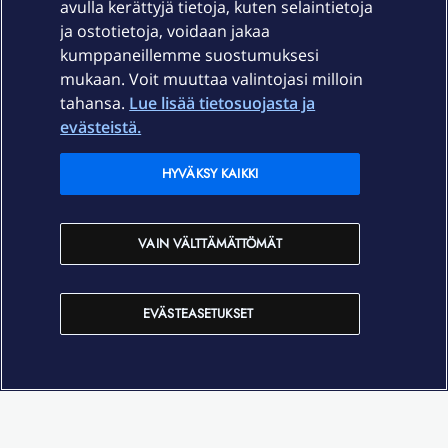
avulla kerättyjä tietoja, kuten selaintietoja
ja ostotietoja, voidaan jakaa
Tuki
kumppaneillemme suostumuksesi
mukaan. Voit muuttaa valintojasi milloin
tahansa.
Lue lisää tietosuojasta ja
Ajankohtaista
evästeistä.
Elisa Oyj
HYVÄKSY KAIKKI
In English
VAIN VÄLTTÄMÄTTÖMÄT
På Svenska
EVÄSTEASETUKSET
Sopimusehdot
Tietosuoja
Saavutettavuus
Evästeasetukset
Tekijänoikeudet © 2026 Elisa Oyj.