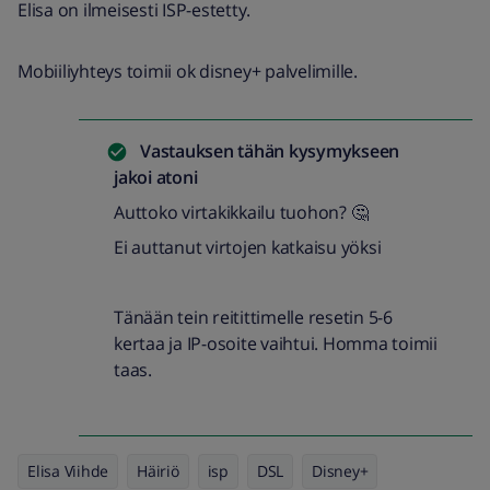
Elisa on ilmeisesti ISP-estetty.
Mobiiliyhteys toimii ok disney+ palvelimille.
Vastauksen tähän kysymykseen
jakoi
atoni
Auttoko virtakikkailu tuohon? 🤔
Ei auttanut virtojen katkaisu yöksi
Tänään tein reitittimelle resetin 5-6
kertaa ja IP-osoite vaihtui. Homma toimii
taas.
Elisa Viihde
Häiriö
isp
DSL
Disney+