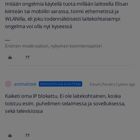
mitään ongelmia käytellä tuota millään laitteella Elisan
kiinteän tai mobiilin varassa, toimii ethernetissä ja
WLANilla, eli joku todennäköisesti laitekohtaisempi
ongelma voi olla nyt kyseessä
Entinen moderaattori, nykyinen kommentaattori
animalroot
Forum|Forum|2 years ago
KESKUSTELUN ALOITTAJA
A
Kaiketi oma IP blokattu. Ei ole laitekohtainen, koska
toistuu esim. puhelimen selaimessa ja sovelluksessa,
sekä televisiossa