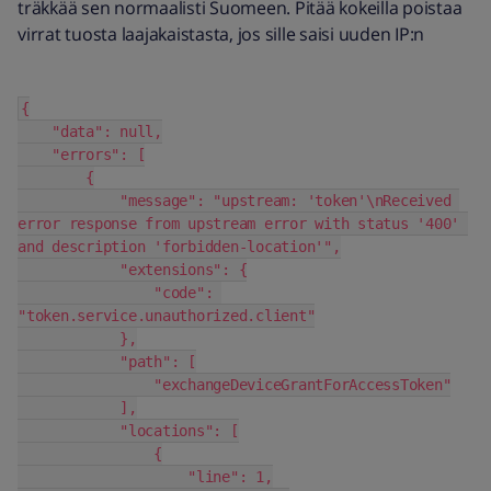
träkkää sen normaalisti Suomeen. Pitää kokeilla poistaa
virrat tuosta laajakaistasta, jos sille saisi uuden IP:n
{
    "data": null,
    "errors": [
        {
            "message": "upstream: 'token'\nReceived 
error response from upstream error with status '400' 
and description 'forbidden-location'",
            "extensions": {
                "code": 
"token.service.unauthorized.client"
            },
            "path": [
                "exchangeDeviceGrantForAccessToken"
            ],
            "locations": [
                {
                    "line": 1,