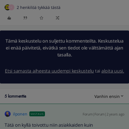
2 henkilöä tykkää tästä
P
Tämä keskustelu on suljettu kommenteilta. Keskustelua
ei enää päivitetä, eivätkä sen tiedot ole välttämättä ajan
tasalla.
Etsi samasta aiheesta uudempi keskustelu
tai
aloita uusi.
5 kommenttia
Vanhin ensin
ilponen
Forum|Forum|2 years ago
VASTAUS
Tätä on kyllä toivottu niin asiakkaiden kuin