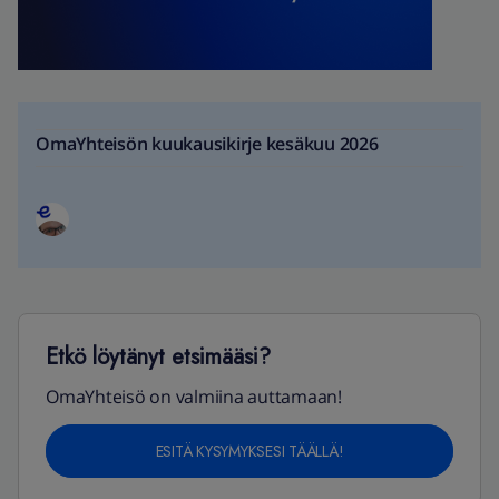
OmaYhteisön kuukausikirje kesäkuu 2026
Etkö löytänyt etsimääsi?
OmaYhteisö on valmiina auttamaan!
ESITÄ KYSYMYKSESI TÄÄLLÄ!