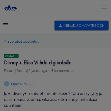
KIRJAUDU OMAYHTEISÖÖN
Suoratoistopalvelut
VASTATTU
Disney + Elisa Viihde digiboksille
Forum|Forum|2 years ago
5 kommenttia
Opossumi666
O
Joko disney+:n saisi elisaviihteeseen? Tätä on kysytty jo
useampana vuonna, eikä asia ole mennyt mihinkään
suuntaan.