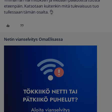
Ymmärrän harmituksen ja viedään palautetta tuosta
eteenpäin. Katsotaan kuitenkin mitä tulevaisuus tuo
tullessaan tämän osalta. 👌
Netin vianselvitys OmaElisassa