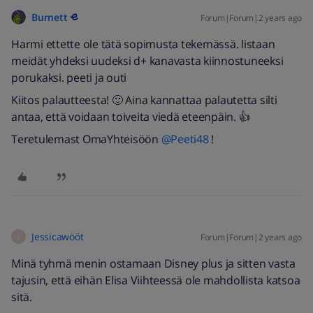
Burnett
Forum|Forum|2 years ago
Harmi ettette ole tätä sopimusta tekemässä. listaan
meidät yhdeksi uudeksi d+ kanavasta kiinnostuneeksi
porukaksi. peeti ja outi
Kiitos palautteesta! 🙂 Aina kannattaa palautetta silti
antaa, että voidaan toiveita viedä eteenpäin. 👍
Teretulemast OmaYhteisöön
@Peeti48
!
Jessicawööt
Forum|Forum|2 years ago
J
Minä tyhmä menin ostamaan Disney plus ja sitten vasta
tajusin, että eihän Elisa Viihteessä ole mahdollista katsoa
sitä.