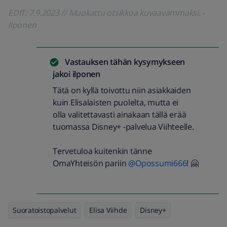
EDIT: 7.9.2023 // Muokattu otsikkoa kuvaavammaksi. -
Ilponen
Vastauksen tähän kysymykseen
jakoi
ilponen
Tätä on kyllä toivottu niin asiakkaiden
kuin Elisalaisten puolelta, mutta ei
olla valitettavasti ainakaan tällä erää
tuomassa Disney+ -palvelua Viihteelle.
Tervetuloa kuitenkin tänne
OmaYhteisön pariin
@Opossumi666
! 🤗
Suoratoistopalvelut
Elisa Viihde
Disney+