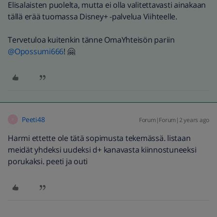
Elisalaisten puolelta, mutta ei olla valitettavasti ainakaan
tällä erää tuomassa Disney+ -palvelua Viihteelle.
Tervetuloa kuitenkin tänne OmaYhteisön pariin
@Opossumi666
! 🤗
Peeti48
Forum|Forum|2 years ago
P
Harmi ettette ole tätä sopimusta tekemässä. listaan
meidät yhdeksi uudeksi d+ kanavasta kiinnostuneeksi
porukaksi. peeti ja outi