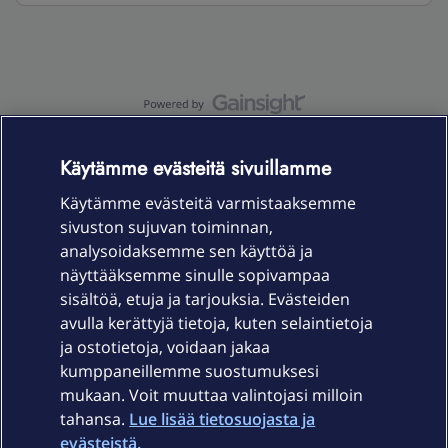
OmaYhteisö-käyttöehdot
Accessibility statement
Käytämme evästeitä sivuillamme
Käytämme evästeitä varmistaaksemme
sivuston sujuvan toiminnan,
Laitteet & liittymät
analysoidaksemme sen käyttöä ja
näyttääksemme sinulle sopivampaa
sisältöä, etuja ja tarjouksia. Evästeiden
Palvelut
avulla kerättyjä tietoja, kuten selaintietoja
ja ostotietoja, voidaan jakaa
Tuki
kumppaneillemme suostumuksesi
mukaan. Voit muuttaa valintojasi milloin
tahansa.
Lue lisää tietosuojasta ja
Ajankohtaista
evästeistä.