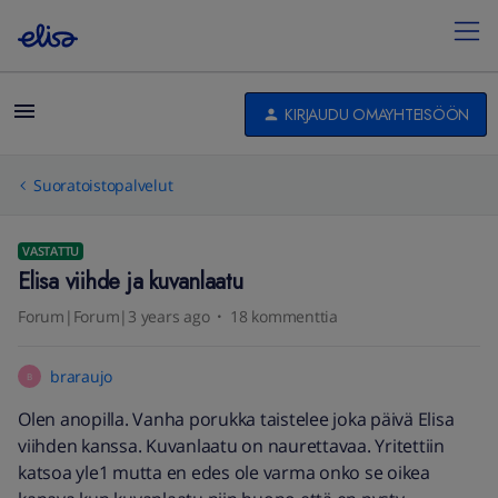
KIRJAUDU OMAYHTEISÖÖN
Suoratoistopalvelut
VASTATTU
Elisa viihde ja kuvanlaatu
Forum|Forum|3 years ago
18 kommenttia
braraujo
B
Olen anopilla. Vanha porukka taistelee joka päivä Elisa
viihden kanssa. Kuvanlaatu on naurettavaa. Yritettiin
katsoa yle1 mutta en edes ole varma onko se oikea