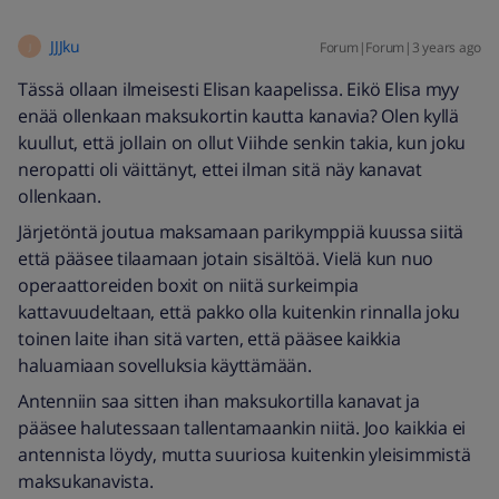
JJJku
Forum|Forum|3 years ago
J
Tässä ollaan ilmeisesti Elisan kaapelissa. Eikö Elisa myy
enää ollenkaan maksukortin kautta kanavia? Olen kyllä
kuullut, että jollain on ollut Viihde senkin takia, kun joku
neropatti oli väittänyt, ettei ilman sitä näy kanavat
ollenkaan.
Järjetöntä joutua maksamaan parikymppiä kuussa siitä
että pääsee tilaamaan jotain sisältöä. Vielä kun nuo
operaattoreiden boxit on niitä surkeimpia
kattavuudeltaan, että pakko olla kuitenkin rinnalla joku
toinen laite ihan sitä varten, että pääsee kaikkia
haluamiaan sovelluksia käyttämään.
Antenniin saa sitten ihan maksukortilla kanavat ja
pääsee halutessaan tallentamaankin niitä. Joo kaikkia ei
antennista löydy, mutta suuriosa kuitenkin yleisimmistä
maksukanavista.