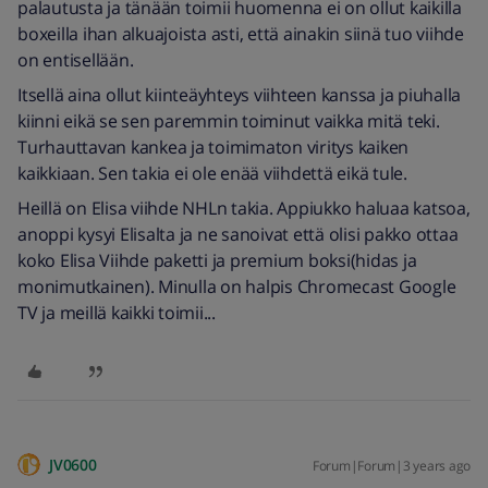
palautusta ja tänään toimii huomenna ei on ollut kaikilla
boxeilla ihan alkuajoista asti, että ainakin siinä tuo viihde
on entisellään.
Itsellä aina ollut kiinteäyhteys viihteen kanssa ja piuhalla
kiinni eikä se sen paremmin toiminut vaikka mitä teki.
Turhauttavan kankea ja toimimaton viritys kaiken
kaikkiaan. Sen takia ei ole enää viihdettä eikä tule.
Heillä on Elisa viihde NHLn takia. Appiukko haluaa katsoa,
anoppi kysyi Elisalta ja ne sanoivat että olisi pakko ottaa
koko Elisa Viihde paketti ja premium boksi(hidas ja
monimutkainen). Minulla on halpis Chromecast Google
TV ja meillä kaikki toimii...
JV0600
Forum|Forum|3 years ago