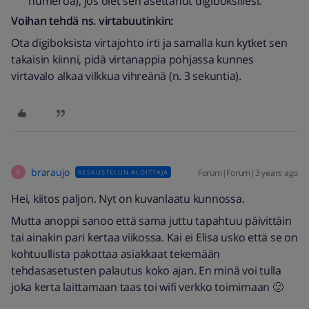
numeroa), jos olet sen asettanut digiboksillesi.
Voihan tehdä ns. virtabuutinkin:
Ota digiboksista virtajohto irti ja samalla kun kytket sen
takaisin kiinni, pidä virtanappia pohjassa kunnes
virtavalo alkaa vilkkua vihreänä (n. 3 sekuntia).
braraujo
Forum|Forum|3 years ago
KESKUSTELUN ALOITTAJA
B
Hei, kiitos paljon. Nyt on kuvanlaatu kunnossa.
Mutta anoppi sanoo että sama juttu tapahtuu päivittäin
tai ainakin pari kertaa viikossa. Kai ei Elisa usko että se on
kohtuullista pakottaa asiakkaat tekemään
tehdasasetusten palautus koko ajan. En minä voi tulla
joka kerta laittamaan taas toi wifi verkko toimimaan 🙂