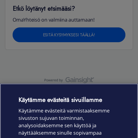
Etkö löytänyt etsimääsi?
OmaYhteisö on valmiina auttamaan!
ESITÄ KYSYMYKSESI TÄÄLLÄ!
OmaYhteisö-käyttöehdot
Accessibility statement
Käytämme evästeitä sivuillamme
Käytämme evästeitä varmistaaksemme
sivuston sujuvan toiminnan,
Laitteet & liittymät
analysoidaksemme sen käyttöä ja
näyttääksemme sinulle sopivampaa