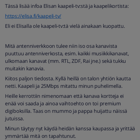
Tässä lisää infoa Elisan kaapeli-tv:stä ja kaapelikortista:
https://elisa.fi/kaapeli-tv/
Eli ei Elisalla ole kaapeli-tv:tä vielä ainakaan kuopattu.
Mitä antenniverkkoon tulee niin iso osa kanavista
puuttuu antenniverkosta, esim. kaikki musiikkikanavat,
ulkomaan kanavat (mm. RTL, ZDF, Rai jne.) sekä tukku
muitakin kanavia.
Kiitos paljon tiedosta. Kyllä heillä on talon yhtiön kautta
netti. Kaapeli ja 25Mbps mitattu minun puhelimella.
Heille kerrottiin nimenomaan että kanava kortteja ei
enää voi saada ja ainoa vaihtoehto on toi premium
digiboksilla. Taas on mummo ja pappa huijattu näissä
jutuissa.
Minun täytyy nyt käydä heidän kanssa kaupassa ja yrittää
ymmärtää mitä on tapahtunut.