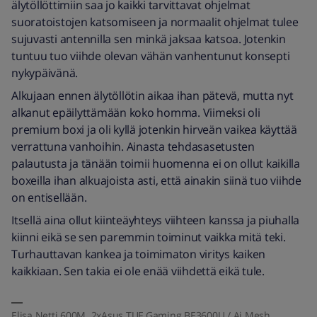
älytöllöttimiin saa jo kaikki tarvittavat ohjelmat
suoratoistojen katsomiseen ja normaalit ohjelmat tulee
sujuvasti antennilla sen minkä jaksaa katsoa. Jotenkin
tuntuu tuo viihde olevan vähän vanhentunut konsepti
nykypäivänä.
Alkujaan ennen älytöllötin aikaa ihan pätevä, mutta nyt
alkanut epäilyttämään koko homma. Viimeksi oli
premium boxi ja oli kyllä jotenkin hirveän vaikea käyttää
verrattuna vanhoihin. Ainasta tehdasasetusten
palautusta ja tänään toimii huomenna ei on ollut kaikilla
boxeilla ihan alkuajoista asti, että ainakin siinä tuo viihde
on entisellään.
Itsellä aina ollut kiinteäyhteys viihteen kanssa ja piuhalla
kiinni eikä se sen paremmin toiminut vaikka mitä teki.
Turhauttavan kankea ja toimimaton viritys kaiken
kaikkiaan. Sen takia ei ole enää viihdettä eikä tule.
Elisa Netti 600M. 2xAsus TUF Gaming BE3600U / Ai Mesh