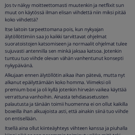
Jos tv näkyy moitteettomasti muutenkin ja netflixit sun
muut on käytössä ilman elisan viihdettä niin miksi pitää
koko viihdettä?
Itse laitoin tarpeettomana pois, kun nykyajan
älytöllöttimiin saa jo kaikki tarvittavat ohjelmat
suoratoistojen katsomiseen ja normaalit ohjelmat tulee
sujuvasti antennilla sen minkä jaksaa katsoa. Jotenkin
tuntuu tuo viihde olevan vähän vanhentunut konsepti
nykypäivänä.
Alkujaan ennen älytöllötin aikaa ihan pätevä, mutta nyt
alkanut epäilyttämään koko homma. Viimeksi oli
premium boxi ja oli kyllä jotenkin hirveän vaikea käyttää
verrattuna vanhoihin. Ainasta tehdasasetusten
palautusta ja tänään toimii huomenna ei on ollut kaikilla
boxeilla ihan alkuajoista asti, että ainakin siinä tuo viihde
on entisellään.
Itsellä aina ollut kiinteäyhteys viihteen kanssa ja piuhalla