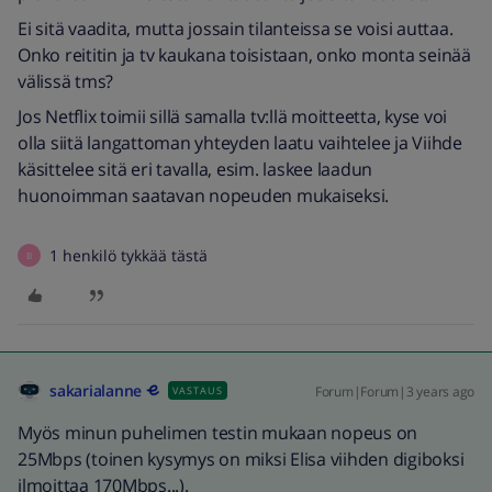
Ei sitä vaadita, mutta jossain tilanteissa se voisi auttaa.
Onko reititin ja tv kaukana toisistaan, onko monta seinää
välissä tms?
Jos Netflix toimii sillä samalla tv:llä moitteetta, kyse voi
olla siitä langattoman yhteyden laatu vaihtelee ja Viihde
käsittelee sitä eri tavalla, esim. laskee laadun
huonoimman saatavan nopeuden mukaiseksi.
1 henkilö tykkää tästä
B
sakarialanne
Forum|Forum|3 years ago
VASTAUS
Myös minun puhelimen testin mukaan nopeus on
25Mbps (toinen kysymys on miksi Elisa viihden digiboksi
ilmoittaa 170Mbps...).