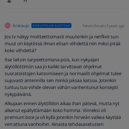
braraujo
Forum|Forum|3 years ago
KESKUSTELUN ALOITTAJA
B
Jos tv näkyy moitteettomasti muutenkin ja netflixit sun
muut on käytössä ilman elisan viihdettä niin miksi pitää
koko viihdettä?
Itse laitoin tarpeettomana pois, kun nykyajan
älytöllöttimiin saa jo kaikki tarvittavat ohjelmat
suoratoistojen katsomiseen ja normaalit ohjelmat tulee
sujuvasti antennilla sen minkä jaksaa katsoa. Jotenkin
tuntuu tuo viihde olevan vähän vanhentunut konsepti
nykypäivänä.
Alkujaan ennen älytöllötin aikaa ihan pätevä, mutta nyt
alkanut epäilyttämään koko homma. Viimeksi oli
premium boxi ja oli kyllä jotenkin hirveän vaikea käyttää
verrattuna vanhoihin. Ainasta tehdasasetusten