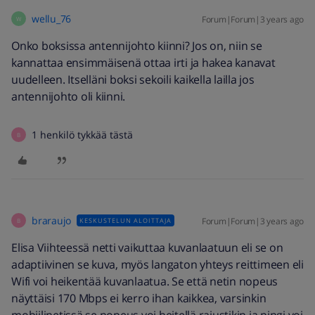
wellu_76
Forum|Forum|3 years ago
W
Onko boksissa antennijohto kiinni? Jos on, niin se
kannattaa ensimmäisenä ottaa irti ja hakea kanavat
uudelleen. Itselläni boksi sekoili kaikella lailla jos
antennijohto oli kiinni.
1 henkilö tykkää tästä
B
braraujo
Forum|Forum|3 years ago
KESKUSTELUN ALOITTAJA
B
Elisa Viihteessä netti vaikuttaa kuvanlaatuun eli se on
adaptiivinen se kuva, myös langaton yhteys reittimeen eli
Wifi voi heikentää kuvanlaatua. Se että netin nopeus
näyttäisi 170 Mbps ei kerro ihan kaikkea, varsinkin