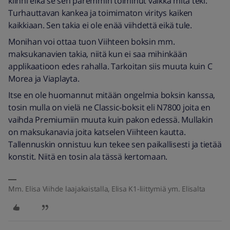
kiinni eikä se sen paremmin toiminut vaikka mitä teki.
Turhauttavan kankea ja toimimaton viritys kaiken
kaikkiaan. Sen takia ei ole enää viihdettä eikä tule.
Monihan voi ottaa tuon Viihteen boksin mm.
maksukanavien takia, niitä kun ei saa mihinkään
applikaatioon edes rahalla. Tarkoitan siis muuta kuin C
Morea ja Viaplayta.
Itse en ole huomannut mitään ongelmia boksin kanssa,
tosin mulla on vielä ne Classic-boksit eli N7800 joita en
vaihda Premiumiin muuta kuin pakon edessä. Mullakin
on maksukanavia joita katselen Viihteen kautta.
Tallennuskin onnistuu kun tekee sen paikallisesti ja tietää
konstit. Niitä en tosin ala tässä kertomaan.
Mm. Elisa Viihde laajakaistalla, Elisa K1-liittymiä ym. Elisalta