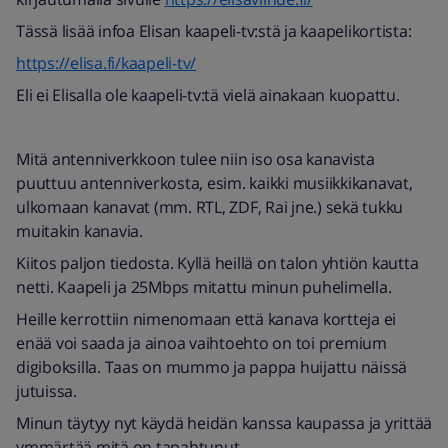
Tässä lisää infoa Elisan kaapeli-tv:stä ja kaapelikortista:
https://elisa.fi/kaapeli-tv/
Eli ei Elisalla ole kaapeli-tv:tä vielä ainakaan kuopattu.
Mitä antenniverkkoon tulee niin iso osa kanavista
puuttuu antenniverkosta, esim. kaikki musiikkikanavat,
ulkomaan kanavat (mm. RTL, ZDF, Rai jne.) sekä tukku
muitakin kanavia.
Kiitos paljon tiedosta. Kyllä heillä on talon yhtiön kautta
netti. Kaapeli ja 25Mbps mitattu minun puhelimella.
Heille kerrottiin nimenomaan että kanava kortteja ei
enää voi saada ja ainoa vaihtoehto on toi premium
digiboksilla. Taas on mummo ja pappa huijattu näissä
jutuissa.
Minun täytyy nyt käydä heidän kanssa kaupassa ja yrittää
ymmärtää mitä on tapahtunut.