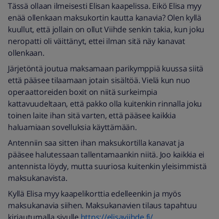
Tässä ollaan ilmeisesti Elisan kaapelissa. Eikö Elisa myy
enää ollenkaan maksukortin kautta kanavia? Olen kyllä
kuullut, että jollain on ollut Viihde senkin takia, kun joku
neropatti oli väittänyt, ettei ilman sitä näy kanavat
ollenkaan.
Järjetöntä joutua maksamaan parikymppiä kuussa siitä
että pääsee tilaamaan jotain sisältöä. Vielä kun nuo
operaattoreiden boxit on niitä surkeimpia
kattavuudeltaan, että pakko olla kuitenkin rinnalla joku
toinen laite ihan sitä varten, että pääsee kaikkia
haluamiaan sovelluksia käyttämään.
Antenniin saa sitten ihan maksukortilla kanavat ja
pääsee halutessaan tallentamaankin niitä. Joo kaikkia ei
antennista löydy, mutta suuriosa kuitenkin yleisimmistä
maksukanavista.
Kyllä Elisa myy kaapelikorttia edelleenkin ja myös
maksukanavia siihen. Maksukanavien tilaus tapahtuu
kirjautumalla sivulle
https://elisaviihde.fi/