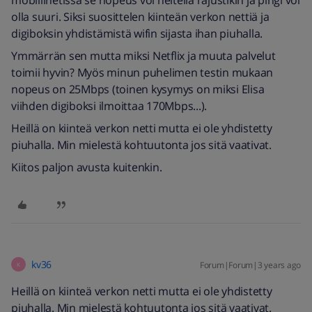
mobiilinetissä se nopeus voi heitellä rajustikin ja pingi voi
olla suuri. Siksi suosittelen kiinteän verkon nettiä ja
digiboksin yhdistämistä wifin sijasta ihan piuhalla.
Ymmärrän sen mutta miksi Netflix ja muuta palvelut
toimii hyvin? Myös minun puhelimen testin mukaan
nopeus on 25Mbps (toinen kysymys on miksi Elisa
viihden digiboksi ilmoittaa 170Mbps...).
Heillä on kiinteä verkon netti mutta ei ole yhdistetty
piuhalla. Min mielestä kohtuutonta jos sitä vaativat.
Kiitos paljon avusta kuitenkin.
kv36
Forum|Forum|3 years ago
K
Heillä on kiinteä verkon netti mutta ei ole yhdistetty
piuhalla. Min mielestä kohtuutonta jos sitä vaativat.