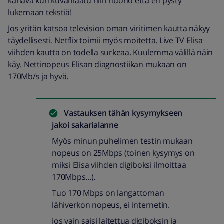
kanava kun kuvanlaatu niin huono että en pysty
lukemaan tekstiä!
Jos yritän katsoa television oman viritimen kautta näkyy
täydellisesti. Netflix toimii myös moitetta. Live TV Elisa
viihden kautta on todella surkeaa. Kuulemma välillä näin
käy. Nettinopeus Elisan diagnostiikan mukaan on
170Mb/s ja hyvä.
Vastauksen tähän kysymykseen
jakoi
sakarialanne
Myös minun puhelimen testin mukaan
nopeus on 25Mbps (toinen kysymys on
miksi Elisa viihden digiboksi ilmoittaa
170Mbps...).
Tuo 170 Mbps on langattoman
lähiverkon nopeus, ei internetin.
Jos vain saisi laitettua digiboksin ja