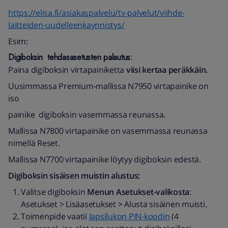
https://elisa.fi/asiakaspalvelu/tv-palvelut/viihde-
laitteiden-uudelleenkaynnistys/
Esim:
Digiboksin tehdasasetusten palautus:
Paina digiboksin virtapainiketta
viisi kertaa peräkkäin.
Uusimmassa Premium-mallissa N7950 virtapainike on
iso
painike digiboksin vasemmassa reunassa.
Mallissa N7800 virtapainike on vasemmassa reunassa
nimellä Reset.
Mallissa N7700 virtapainike löytyy digiboksin edestä.
Digiboksin sisäisen muistin alustus:
Valitse digiboksin
Menun
Asetukset-valikosta
:
Asetukset > Lisäasetukset > Alusta sisäinen muisti.
Toimenpide vaatii
lapsilukon PIN-koodin
(4