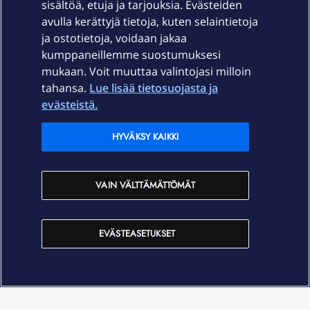
sisältöä, etuja ja tarjouksia. Evästeiden
Palvelut
avulla kerättyjä tietoja, kuten selaintietoja
ja ostotietoja, voidaan jakaa
Tuki
kumppaneillemme suostumuksesi
mukaan. Voit muuttaa valintojasi milloin
tahansa.
Lue lisää tietosuojasta ja
Ajankohtaista
evästeistä.
Elisa Oyj
HYVÄKSY KAIKKI
In English
VAIN VÄLTTÄMÄTTÖMÄT
På Svenska
EVÄSTEASETUKSET
Sopimusehdot
Tietosuoja
Saavutettavuus
Evästeasetukset
Tekijänoikeudet © 2026 Elisa Oyj.