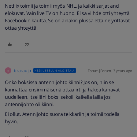
Netflix toimii ja toimii myös NHL, ja kaikki sarjat and
elokuvat. Vain live TV on huono. Elisa viihde otti yhteyttä
Facebookin kautta. Se on ainakin plussa että ne yrittävät
ottaa yhteyttä.
braraujo
Forum|Forum|3 years ago
KESKUSTELUN ALOITTAJA
B
Onko boksissa antennijohto kiinni? Jos on, niin se
kannattaa ensimmäisenä ottaa irti ja hakea kanavat
uudelleen. Itselläni boksi sekoili kaikella lailla jos
antennijohto oli kiinni.
Ei ollut. Atennijohto suora telkkariin ja toimii todella
hyvin.