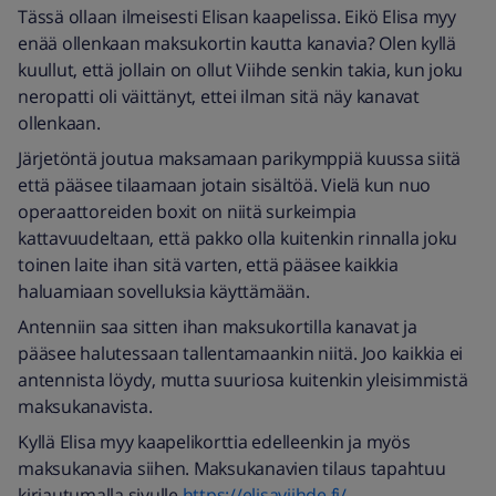
Tässä ollaan ilmeisesti Elisan kaapelissa. Eikö Elisa myy
enää ollenkaan maksukortin kautta kanavia? Olen kyllä
kuullut, että jollain on ollut Viihde senkin takia, kun joku
neropatti oli väittänyt, ettei ilman sitä näy kanavat
ollenkaan.
Järjetöntä joutua maksamaan parikymppiä kuussa siitä
että pääsee tilaamaan jotain sisältöä. Vielä kun nuo
operaattoreiden boxit on niitä surkeimpia
kattavuudeltaan, että pakko olla kuitenkin rinnalla joku
toinen laite ihan sitä varten, että pääsee kaikkia
haluamiaan sovelluksia käyttämään.
Antenniin saa sitten ihan maksukortilla kanavat ja
pääsee halutessaan tallentamaankin niitä. Joo kaikkia ei
antennista löydy, mutta suuriosa kuitenkin yleisimmistä
maksukanavista.
Kyllä Elisa myy kaapelikorttia edelleenkin ja myös
maksukanavia siihen. Maksukanavien tilaus tapahtuu
kirjautumalla sivulle
https://elisaviihde.fi/