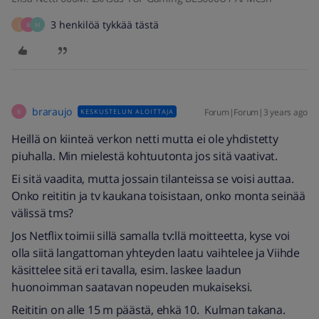
3 henkilöä tykkää tästä
J
B
M
braraujo
Forum|Forum|3 years ago
KESKUSTELUN ALOITTAJA
B
Heillä on kiinteä verkon netti mutta ei ole yhdistetty
piuhalla. Min mielestä kohtuutonta jos sitä vaativat.
Ei sitä vaadita, mutta jossain tilanteissa se voisi auttaa.
Onko reititin ja tv kaukana toisistaan, onko monta seinää
välissä tms?
Jos Netflix toimii sillä samalla tv:llä moitteetta, kyse voi
olla siitä langattoman yhteyden laatu vaihtelee ja Viihde
käsittelee sitä eri tavalla, esim. laskee laadun
huonoimman saatavan nopeuden mukaiseksi.
Reititin on alle 15 m päästä, ehkä 10. Kulman takana.