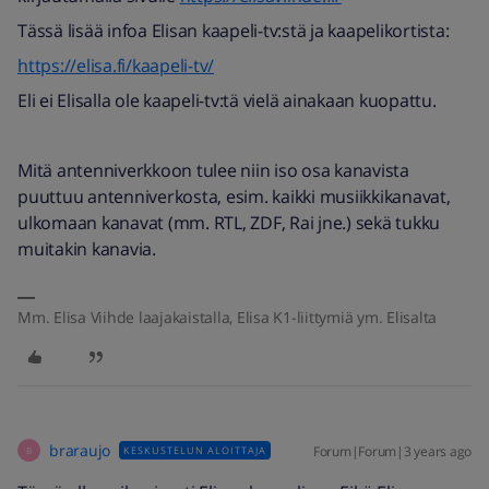
Tässä lisää infoa Elisan kaapeli-tv:stä ja kaapelikortista:
https://elisa.fi/kaapeli-tv/
Eli ei Elisalla ole kaapeli-tv:tä vielä ainakaan kuopattu.
Mitä antenniverkkoon tulee niin iso osa kanavista
puuttuu antenniverkosta, esim. kaikki musiikkikanavat,
ulkomaan kanavat (mm. RTL, ZDF, Rai jne.) sekä tukku
muitakin kanavia.
Mm. Elisa Viihde laajakaistalla, Elisa K1-liittymiä ym. Elisalta
braraujo
Forum|Forum|3 years ago
KESKUSTELUN ALOITTAJA
B