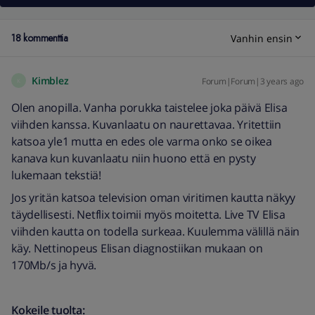
18 kommenttia
Vanhin ensin
Kimblez
Forum|Forum|3 years ago
K
Olen anopilla. Vanha porukka taistelee joka päivä Elisa
viihden kanssa. Kuvanlaatu on naurettavaa. Yritettiin
katsoa yle1 mutta en edes ole varma onko se oikea
kanava kun kuvanlaatu niin huono että en pysty
lukemaan tekstiä!
Jos yritän katsoa television oman viritimen kautta näkyy
täydellisesti. Netflix toimii myös moitetta. Live TV Elisa
viihden kautta on todella surkeaa. Kuulemma välillä näin
käy. Nettinopeus Elisan diagnostiikan mukaan on
170Mb/s ja hyvä.
Kokeile tuolta: