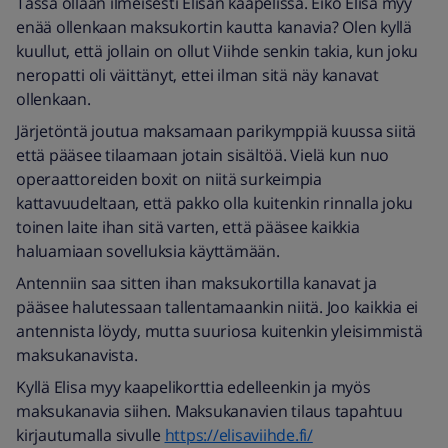
Tässä ollaan ilmeisesti Elisan kaapelissa. Eikö Elisa myy
enää ollenkaan maksukortin kautta kanavia? Olen kyllä
kuullut, että jollain on ollut Viihde senkin takia, kun joku
neropatti oli väittänyt, ettei ilman sitä näy kanavat
ollenkaan.
Järjetöntä joutua maksamaan parikymppiä kuussa siitä
että pääsee tilaamaan jotain sisältöä. Vielä kun nuo
operaattoreiden boxit on niitä surkeimpia
kattavuudeltaan, että pakko olla kuitenkin rinnalla joku
toinen laite ihan sitä varten, että pääsee kaikkia
haluamiaan sovelluksia käyttämään.
Antenniin saa sitten ihan maksukortilla kanavat ja
pääsee halutessaan tallentamaankin niitä. Joo kaikkia ei
antennista löydy, mutta suuriosa kuitenkin yleisimmistä
maksukanavista.
Kyllä Elisa myy kaapelikorttia edelleenkin ja myös
maksukanavia siihen. Maksukanavien tilaus tapahtuu
kirjautumalla sivulle
https://elisaviihde.fi/