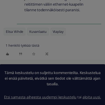
reitittimen väliin ethernet-kaapelin
tilanne todennäköisesti paranisi.
Elisa Viihde
Kuvanlaatu
Viaplay
1 henkilö tykkää tästä
Tämä keskustelu on suljettu kommenteilta. Keskustelua
ei enää päivitetä, eivätkä sen tiedot ole välttämättä ajan
tasalla.
Etsi samasta aiheesta uudempi keskustelu
tai
aloita uusi.