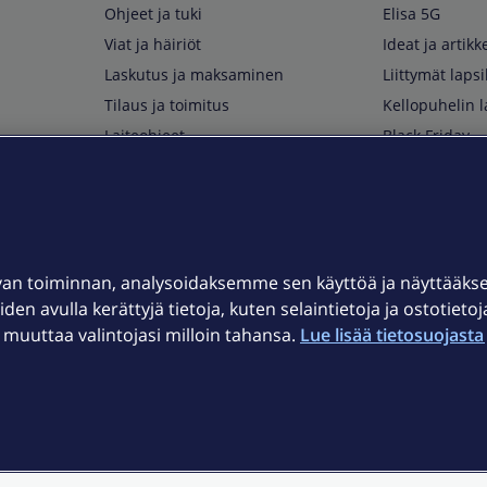
Ohjeet ja tuki
Elisa 5G
Viat ja häiriöt
Ideat ja artikke
Laskutus ja maksaminen
Liittymät lapsi
Tilaus ja toimitus
Kellopuhelin l
Laiteohjeet
Black Friday
Asiakaspalvelun yhteystiedot
Huippuetuja El
Soita Omagurulle
OmaYhteisö
Myymälät ja myyntipisteet
van toiminnan, analysoidaksemme sen käyttöä ja näyttääk
Kuuluvuuskartta
iden avulla kerättyjä tietoja, kuten selaintietoja ja ostotieto
Asiakastiedotteet
uuttaa valintojasi milloin tahansa.
Lue lisää tietosuojasta 
t
OmaElisa-sovellus
järjestelmä
Kirjaudu sähköpostiin
et © 2026 Elisa Oyj.