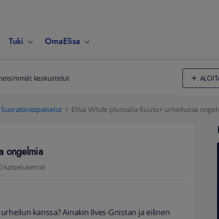
Tuki
OmaElisa
ALOIT
meisimmät keskustelut
Suoratoistopalvelut
Elisa Viihde plussalla Ruutu+ urheilussa onge
sa ongelmia
0 katselukerrat
rheilun kanssa? Ainakin Ilves-Gnistan ja eilinen