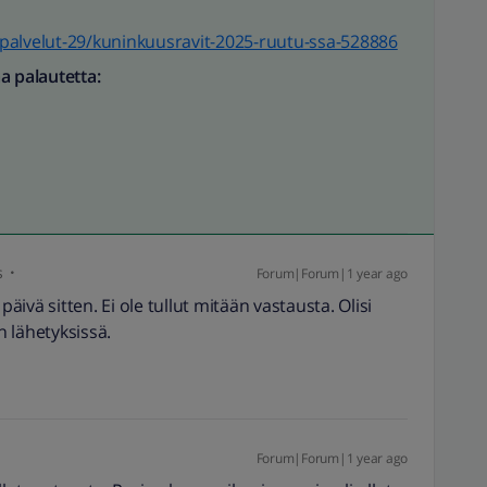
an-palvelut-29/kuninkuusravit-2025-ruutu-ssa-528886
a palautetta:
s
Forum|Forum|1 year ago
ivä sitten. Ei ole tullut mitään vastausta. Olisi
 lähetyksissä.
Forum|Forum|1 year ago