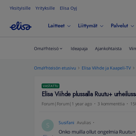
Yksityisille
Yrityksille
Elisa Oyj
Laitteet
Liittymät
Palvelut
OmaYhteisö
Ideapaja
Ajankohtaista
Vii
OmaYhteisön etusivu
Elisa Viihde ja Kaapeli-TV
VASTATTU
Elisa Viihde plussalla Ruutu+ urheilus
Forum|Forum|1 year ago
3 kommenttia
15
Susifani
Avulias
S
Onko muilla ollut ongelmia Ruutu+ u