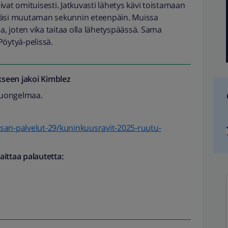
vat omituisesti. Jatkuvasti lähetys kävi toistamaan
ppäsi muutaman sekunnin eteenpäin. Muissa
a, joten vika taitaa olla lähetyspäässä. Sama
Pöytyä-pelissä.
seen jakoi
Kimblez
iluongelmaa.
lisan-palvelut-29/kuninkuusravit-2025-ruutu-
ittaa palautetta: