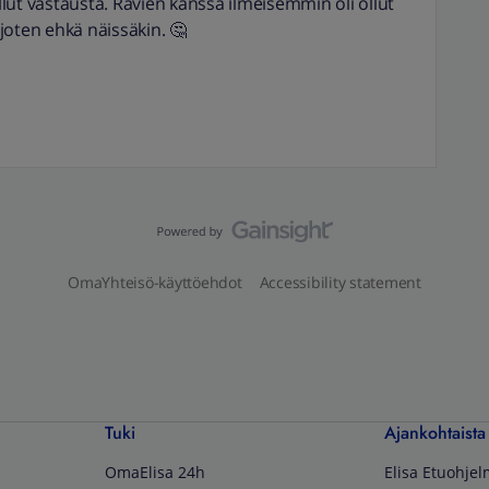
ullut vastausta. Ravien kanssa ilmeisemmin oli ollut
joten ehkä näissäkin. 🤔
OmaYhteisö-käyttöehdot
Accessibility statement
Tuki
Ajankohtaista
OmaElisa 24h
Elisa Etuohje