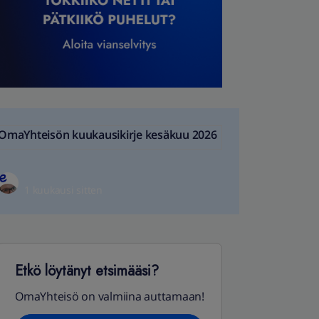
OmaYhteisön kuukausikirje kesäkuu 2026
1 kuukausi sitten
Etkö löytänyt etsimääsi?
OmaYhteisö on valmiina auttamaan!