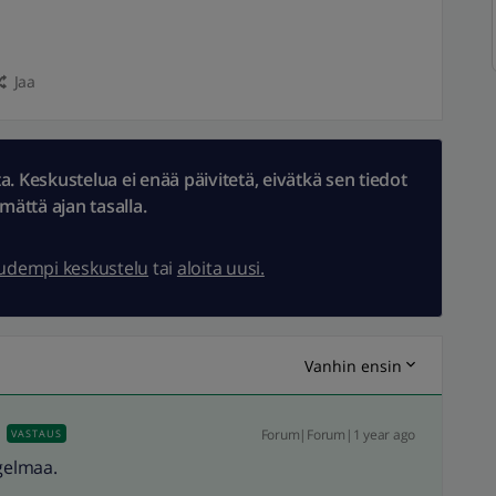
Jaa
 Keskustelua ei enää päivitetä, eivätkä sen tiedot
ämättä ajan tasalla.
uudempi keskustelu
tai
aloita uusi.
Vanhin ensin
Forum|Forum|1 year ago
VASTAUS
ngelmaa.