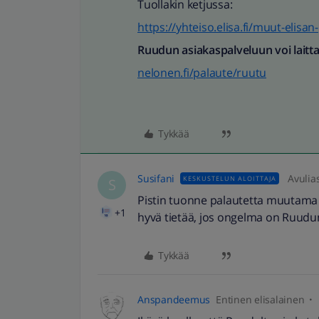
Tuollakin ketjussa:
https://yhteiso.elisa.fi/muut-elis
Ruudun asiakaspalveluun voi laitta
nelonen.fi/palaute/ruutu
Tykkää
Susifani
Avulia
KESKUSTELUN ALOITTAJA
S
Pistin tuonne palautetta muutama pä
+1
hyvä tietää, jos ongelma on Ruudun
Tykkää
Anspandeemus
Entinen elisalainen