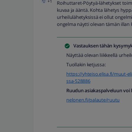
+1
Roihuttaret-Pöytyä-lähetykset toimi
kuvaa ja ääntä. Kohta lähetys hy
urheilulähetyksissä ei ollut ongelmi
ongelma näytti olevan tämän illan 
Vastauksen tähän kysymyk
Näyttää olevan liikkeellä urhe
Tuollakin ketjussa:
https://yhteiso.elisa.fi/muut-e
ssa-528886
Ruudun asiakaspalveluun voi la
nelonen.fi/palaute/ruutu