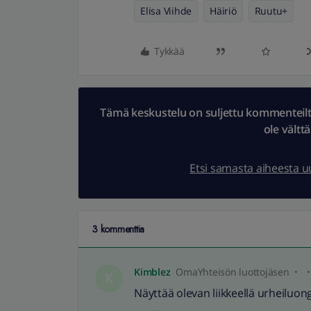
Elisa Viihde
Häiriö
Ruutu+
Tykkää
Tämä keskustelu on suljettu kommenteilta.
ole vältt
Etsi samasta aiheesta 
3 kommenttia
Kimblez
OmaYhteisön luottojäsen
K
Näyttää olevan liikkeellä urheiluo