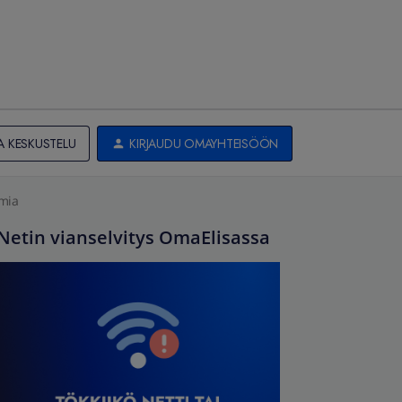
A KESKUSTELU
KIRJAUDU OMAYHTEISÖÖN
lmia
Netin vianselvitys OmaElisassa