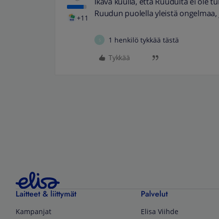
Ikävä kuulla, että Ruudulta ei ole t
Ruudun puolella yleistä ongelmaa, 
+11
1 henkilö tykkää tästä
S
Tykkää
Laitteet & liittymät
Palvelut
Kampanjat
Elisa Viihde