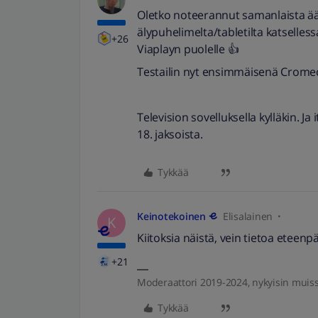
Oletko noteerannut samanlaista ää
älypuhelimelta/tabletilta katselles
+26
Viaplayn puolelle 👍
Testailin nyt ensimmäisenä Cromeca
Television sovelluksella kylläkin.
18. jaksoista.
Tykkää
Keinotekoinen
Elisalainen
K
Kiitoksia näistä, vein tietoa eteenpä
+21
Moderaattori 2019-2024, nykyisin muis
Tykkää