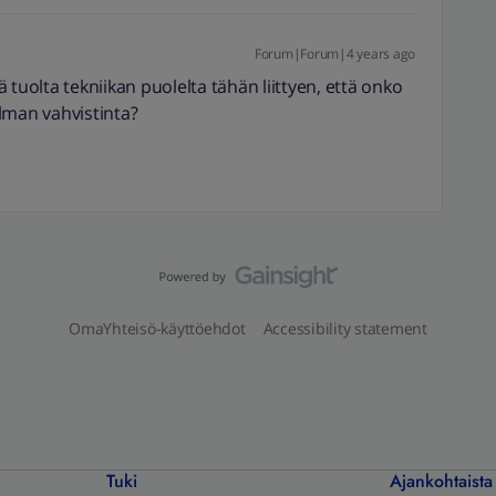
Forum|Forum|4 years ago
ä tuolta tekniikan puolelta tähän liittyen, että onko
lman vahvistinta?
OmaYhteisö-käyttöehdot
Accessibility statement
Tuki
Ajankohtaista