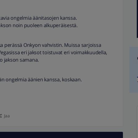
via ongelmia äänitasojen kanssa.
kson noin puoleen alkuperäisestä.
 perässä Onkyon vahvistin. Muissa sarjoissa
 Vegasissa eri jaksot toistuvat eri voimakkuudella,
o jakson samana.
tään ongelmia äänien kanssa, koskaan.
Jaa