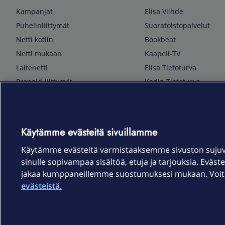
Kampanjat
Elisa Viihde
Puhelinliittymät
Suoratoistopalvelut
Netti kotiin
Bookbeat
Netti mukaan
Kaapeli-TV
Laitenetti
Elisa Tietoturva
Prepaid-liittymät
Kodin Tietoturva
Puhelimet ja tarvikkeet
Mobiilivarmenne
Tietotekniikka
Kuka soittaa
Pelaaminen
Sähköpostipalvelu
Käytämme evästeitä sivuillamme
TV & audio
Elisa Kotiverkko
Käytämme evästeitä varmistaaksemme sivuston suju
Kodinkoneet
Elisa Pilvilinna
sinulle sopivampaa sisältöä, etuja ja tarjouksia. Eväste
Kamerat ja dronet
Elisa Laiteturva
jakaa kumppaneillemme suostumuksesi mukaan. Voit m
Kellot ja rannekkeet
Elisa Rinnakkaisliittymä
evästeistä.
Älykoti
Elisa Kotiturva -hälytys
Elisa Vaihtoetu
Elisa Kotiakku