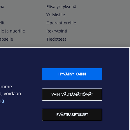
lma
Elisa yrityksenä
Yrityksille
lit
Operaattoreille
lle ja nuorille
Rekrytointi
apselle
Tiedotteet
In English
isan asiakkaille
Customer Service
OmaElisa Self Service
HYVÄKSY KAIKKI
Moving to Finland
semme
Elisa Corporation
ja, voidaan
VAIN VÄLTTÄMÄTTÖMÄT
ja
På Svenska
Kundtjänst
EVÄSTEASETUKSET
OmaElisa självbetjäning