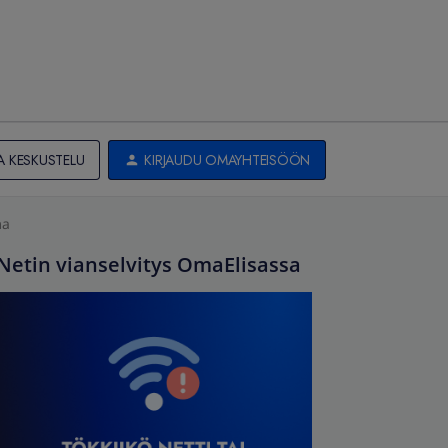
A KESKUSTELU
KIRJAUDU OMAYHTEISÖÖN
ma
Netin vianselvitys OmaElisassa