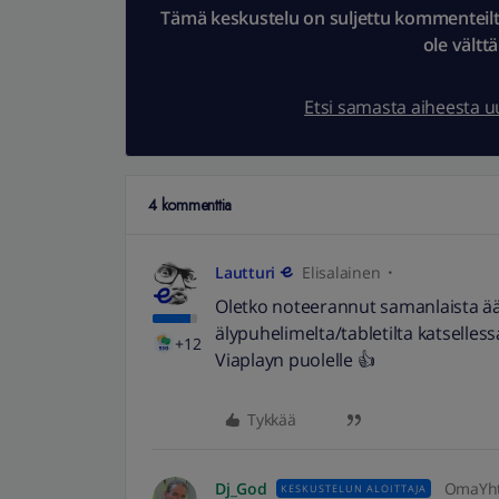
Tämä keskustelu on suljettu kommenteilta.
ole vältt
Etsi samasta aiheesta 
4 kommenttia
Lautturi
Elisalainen
Oletko noteerannut samanlaista ää
älypuhelimelta/tabletilta katselles
+12
Viaplayn puolelle 👍
Tykkää
Dj_God
OmaYht
KESKUSTELUN ALOITTAJA