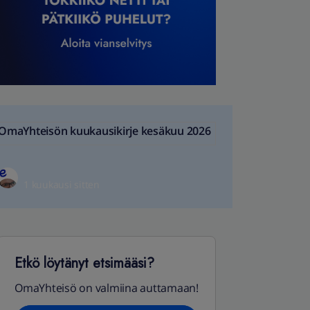
OmaYhteisön kuukausikirje kesäkuu 2026
1 kuukausi sitten
Etkö löytänyt etsimääsi?
OmaYhteisö on valmiina auttamaan!