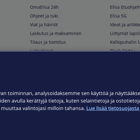
OmaElisa 24h
Elisa Etuohje
Ohjeet ja tuki
Elisa 5G
Viat ja häiriöt
Ideat ja artikke
Laskutus ja maksaminen
Liittymät lapsi
Tilaus ja toimitus
Kellopuhelin l
Laiteohjeet
Black Friday
Asiakaspalvelun yhteystiedot
Huippuetuja El
Soita Omagurulle
OmaYhteisö
Myymälät ja myyntipisteet
van toiminnan, analysoidaksemme sen käyttöä ja näyttääk
Kuuluvuuskartta
iden avulla kerättyjä tietoja, kuten selaintietoja ja ostotieto
Asiakastiedotteet
uuttaa valintojasi milloin tahansa.
Lue lisää tietosuojasta 
t
OmaElisa-sovellus
järjestelmä
Kirjaudu sähköpostiin