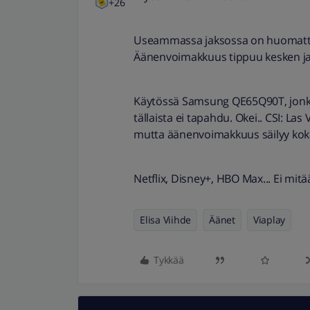
+26
Useammassa jaksossa on huomatta
Äänenvoimakkuus tippuu kesken ja
Käytössä Samsung QE65Q90T, jonka
tällaista ei tapahdu. Okei.. CSI: Las
mutta äänenvoimakkuus säilyy kok
Netflix, Disney+, HBO Max... Ei mi
Elisa Viihde
Äänet
Viaplay
Tykkää