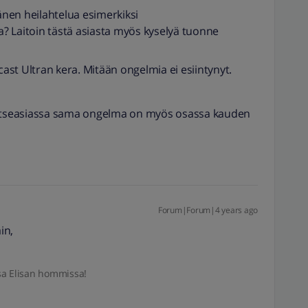
nen heilahtelua esimerkiksi
sa? Laitoin tästä asiasta myös kyselyä tuonne
st Ultran kera. Mitään ongelmia ei esiintynyt.
 Ja itseasiassa sama ongelma on myös osassa kauden
Forum|Forum|4 years ago
in,
sa Elisan hommissa!