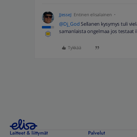
JJesseJ
Entinen elisalainen
@Dj_God
Sellanen kysymys tuli viel
samanlaista ongelmaa jos testaat i
Tykkää
Laitteet & liittymät
Palvelut