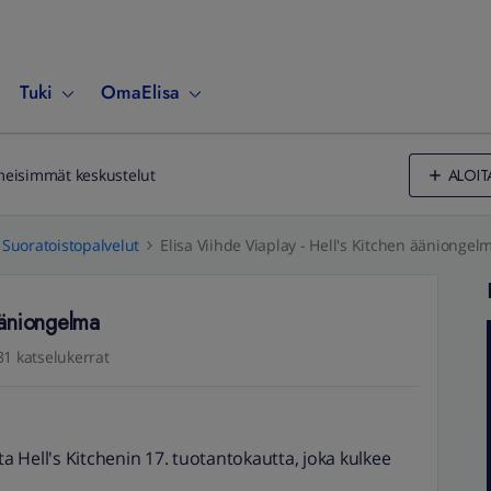
Tuki
OmaElisa
ALOIT
meisimmät keskustelut
Suoratoistopalvelut
Elisa Viihde Viaplay - Hell's Kitchen ääniongel
 ääniongelma
31 katselukerrat
ta Hell's Kitchenin 17. tuotantokautta, joka kulkee