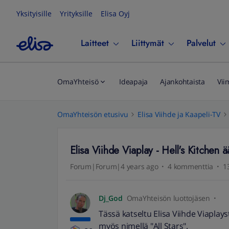
Yksityisille
Yrityksille
Elisa Oyj
Laitteet
Liittymät
Palvelut
OmaYhteisö
Ideapaja
Ajankohtaista
Vii
OmaYhteisön etusivu
Elisa Viihde ja Kaapeli-TV
Elisa Viihde Viaplay - Hell's Kitchen
Forum|Forum|4 years ago
4 kommenttia
1
Dj_God
OmaYhteisön luottojäsen
Tässä katseltu Elisa Viihde Viaplays
myös nimellä "All Stars".