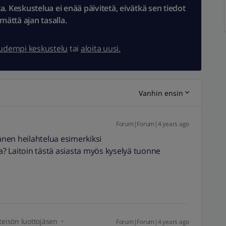
 Keskustelua ei enää päivitetä, eivätkä sen tiedot
ämättä ajan tasalla.
uudempi keskustelu
tai
aloita uusi.
Vanhin ensin
Forum|Forum|4 years ago
nen heilahtelua esimerkiksi
sa? Laitoin tästä asiasta myös kyselyä tuonne
eisön luottojäsen
Forum|Forum|4 years ago