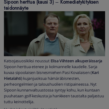
Sipoon herttua (kausi 3)
–
Komediatykityksen
taidonnäyte
Katsojasuosikiksi noussut
Elisa Viihteen alkuperäissarja
Sipoon herttua etenee jo kolmannelle kaudelle. Sarja
kuvaa sipoolaisen bisnesmiehen Pasi Kovalaisen (
Kari
Hietalahti
) kujanjuoksua hämäräbisnesten,
perheongelmien ja taloushuolien ristipaineessa. Nyt
Sipoon kunnanvaltuustossa syntyy kohu, kun kuntaan
puuhataan golf-keskusta ja hankkeen taustalta paljastuu
tuttu keinottelija.