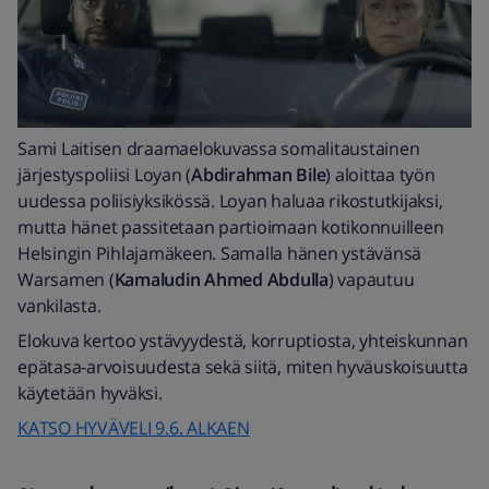
Sami Laitisen draamaelokuvassa somalitaustainen
järjestyspoliisi Loyan (
Abdirahman Bile
) aloittaa työn
uudessa poliisiyksikössä. Loyan haluaa rikostutkijaksi,
mutta hänet passitetaan partioimaan kotikonnuilleen
Helsingin Pihlajamäkeen. Samalla hänen ystävänsä
Warsamen (
Kamaludin Ahmed Abdulla
) vapautuu
vankilasta.
Elokuva kertoo ystävyydestä, korruptiosta, yhteiskunnan
epätasa-arvoisuudesta sekä siitä, miten hyväuskoisuutta
käytetään hyväksi.
KATSO HYVÄVELI 9.6. ALKAEN