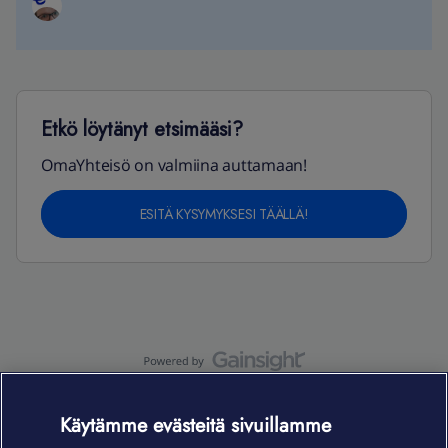
Etkö löytänyt etsimääsi?
OmaYhteisö on valmiina auttamaan!
ESITÄ KYSYMYKSESI TÄÄLLÄ!
OmaYhteisö-käyttöehdot
Accessibility statement
Käytämme evästeitä sivuillamme