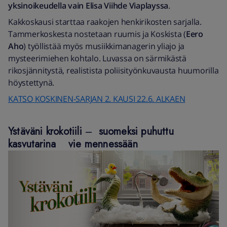
yksinoikeudella vain Elisa Viihde Viaplayssa
.
Kakkoskausi starttaa raakojen henkirikosten sarjalla.
Tammerkoskesta nostetaan ruumis ja Koskista (
Eero
Aho
) työllistää myös musiikkimanagerin yliajo ja
mysteerimiehen kohtalo. Luvassa on särmikästä
rikosjännitystä, realistista poliisityönkuvausta huumorilla
höystettynä.
KATSO KOSKINEN-SARJAN 2. KAUSI 22.6. ALKAEN
Ystäväni krokotiili
–
suomeksi puhuttu
kasvutarina vie mennessään