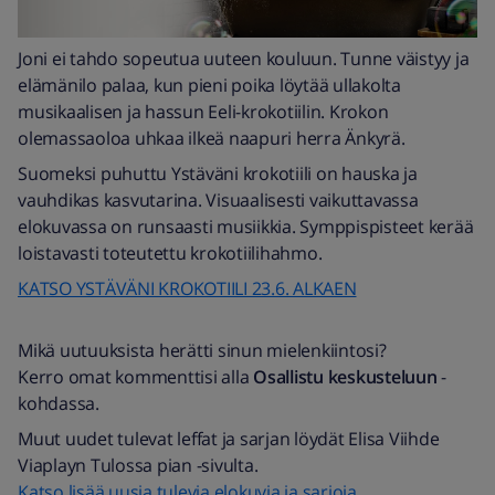
Joni ei tahdo sopeutua uuteen kouluun. Tunne väistyy ja
elämänilo palaa, kun pieni poika löytää ullakolta
musikaalisen ja hassun Eeli-krokotiilin. Krokon
olemassaoloa uhkaa ilkeä naapuri herra Änkyrä.
Suomeksi puhuttu Ystäväni krokotiili on hauska ja
vauhdikas kasvutarina. Visuaalisesti vaikuttavassa
elokuvassa on runsaasti musiikkia. Symppispisteet kerää
loistavasti toteutettu krokotiilihahmo.
KATSO YSTÄVÄNI KROKOTIILI 23.6. ALKAEN
Mikä uutuuksista herätti sinun mielenkiintosi?
Kerro omat kommenttisi alla
Osallistu keskusteluun
-
kohdassa.
Muut uudet tulevat leffat ja sarjan löydät Elisa Viihde
Viaplayn Tulossa pian -sivulta.
Katso lisää uusia tulevia elokuvia ja sarjoja