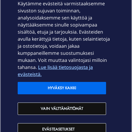
Käytämme evästeitä varmistaaksemme
sivuston sujuvan toiminnan,
Laitteet & liittymät
analysoidaksemme sen käyttöä ja
näyttääksemme sinulle sopivampaa
sisältöä, etuja ja tarjouksia. Evästeiden
Palvelut
avulla kerättyjä tietoja, kuten selaintietoja
ja ostotietoja, voidaan jakaa
Tuki
kumppaneillemme suostumuksesi
mukaan. Voit muuttaa valintojasi milloin
tahansa.
Lue lisää tietosuojasta ja
Ajankohtaista
evästeistä.
Elisa Oyj
HYVÄKSY KAIKKI
In English
VAIN VÄLTTÄMÄTTÖMÄT
På Svenska
EVÄSTEASETUKSET