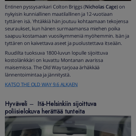
Entinen pyssysankari Colton Briggs (
Nicholas Cage
) on
nykyisin kunniallinen maatilallinen ja 12-vuotiaan
tyttären isä. Yhtäkkiä hän joutuu kohtaamaan tekojensa
seuraukset, kun hänen surmaamansa miehen poika
saapuu kostamaan vuosikymmeniä myöhemmin. Isän ja
tyttären on kaivettava aseet ja puolustettava itseään.
Ruudilta tuoksuva 1800-luvun lopulle sijoittuva
kostolänkkäri on kuvattu Montanan avarissa
maisemissa. The Old Way tarjoaa ärhäkkää
lännentoimintaa ja jännitystä.
KATSO THE OLD WAY 9.6 ALKAEN
Hyväveli
–
Itä-Helsinkiin sijoittuva
poliisielokuva herättää tunteita