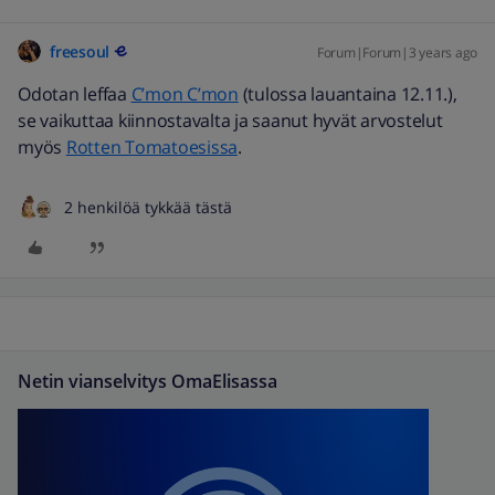
freesoul
Forum|Forum|3 years ago
Odotan leffaa
C’mon C’mon
(tulossa lauantaina 12.11.),
se vaikuttaa kiinnostavalta ja saanut hyvät arvostelut
myös
Rotten Tomatoesissa
.
2 henkilöä tykkää tästä
Netin vianselvitys OmaElisassa