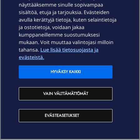
näyttääksemme sinulle sopivampaa
sisältöä, etuja ja tarjouksia. Evästeiden
Palvelut
avulla kerättyjä tietoja, kuten selaintietoja
ja ostotietoja, voidaan jakaa
Tuki
kumppaneillemme suostumuksesi
mukaan. Voit muuttaa valintojasi milloin
tahansa.
Lue lisää tietosuojasta ja
Ajankohtaista
evästeistä.
Elisa Oyj
HYVÄKSY KAIKKI
In English
VAIN VÄLTTÄMÄTTÖMÄT
På Svenska
EVÄSTEASETUKSET
Sopimusehdot
Tietosuoja
Saavutettavuus
Evästeasetukset
Tekijänoikeudet © 2026 Elisa Oyj.