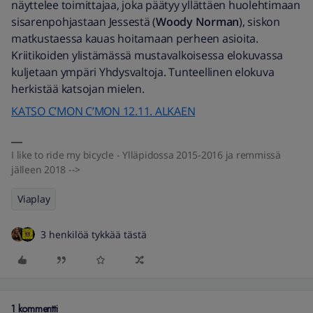
näyttelee toimittajaa, joka päätyy yllättäen huolehtimaan
sisarenpohjastaan Jessestä (
Woody Norman
), siskon
matkustaessa kauas hoitamaan perheen asioita.
Kriitikoiden ylistämässä mustavalkoisessa elokuvassa
kuljetaan ympäri Yhdysvaltoja. Tunteellinen elokuva
herkistää katsojan mielen.
KATSO C’MON C’MON 12.11. ALKAEN
I like to ride my bicycle - Ylläpidossa 2015-2016 ja remmissä
jälleen 2018 -->
Viaplay
3 henkilöä tykkää tästä
1 kommentti