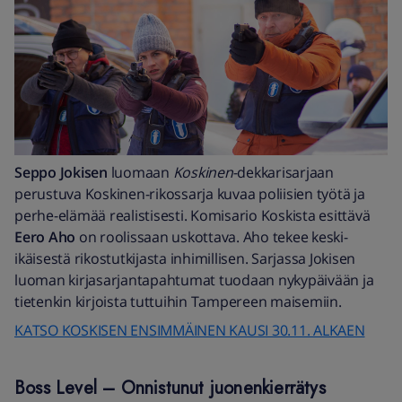
Seppo Jokisen
luomaan
Koskinen
-dekkarisarjaan
perustuva Koskinen-rikossarja kuvaa poliisien työtä ja
perhe-elämää realistisesti. Komisario Koskista esittävä
Eero Aho
on roolissaan uskottava. Aho tekee keski-
ikäisestä rikostutkijasta inhimillisen. Sarjassa Jokisen
luoman kirjasarjantapahtumat tuodaan nykypäivään ja
tietenkin kirjoista tuttuihin Tampereen maisemiin.
KATSO KOSKISEN ENSIMMÄINEN KAUSI 30.11. ALKAEN
Boss Level – Onnistunut juonenkierrätys