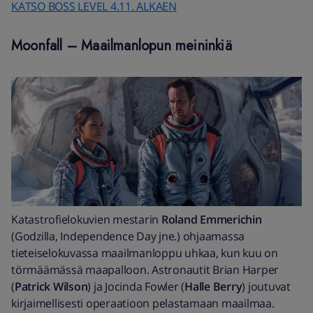
KATSO BOSS LEVEL 4.11. ALKAEN
Moonfall – Maailmanlopun meininkiä
Katastrofielokuvien mestarin
Roland Emmerichin
(Godzilla, Independence Day jne.) ohjaamassa
tieteiselokuvassa maailmanloppu uhkaa, kun kuu on
törmäämässä maapalloon. Astronautit Brian Harper
(
Patrick Wilson
) ja Jocinda Fowler (
Halle Berry
) joutuvat
kirjaimellisesti operaatioon pelastamaan maailmaa.