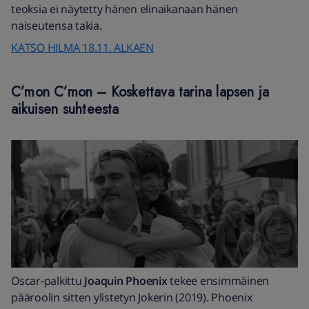
teoksia ei näytetty hänen elinaikanaan hänen
naiseutensa takia.
KATSO HILMA 18.11. ALKAEN
C’mon C’mon – Koskettava tarina lapsen ja
aikuisen suhteesta
Oscar-palkittu
Joaquin Phoenix
tekee ensimmäinen
pääroolin sitten ylistetyn Jokerin (2019). Phoenix