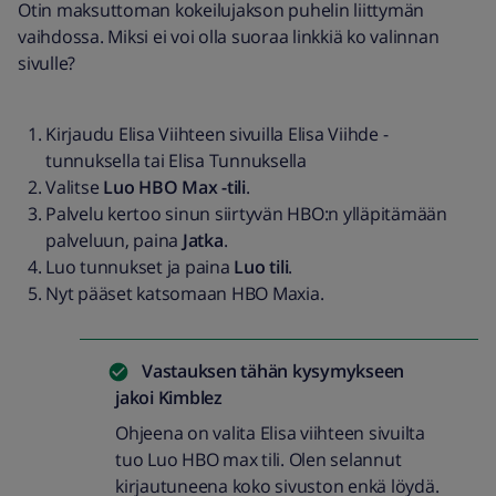
Otin maksuttoman kokeilujakson puhelin liittymän
vaihdossa. Miksi ei voi olla suoraa linkkiä ko valinnan
sivulle?
Kirjaudu Elisa Viihteen sivuilla Elisa Viihde -
tunnuksella tai Elisa Tunnuksella
Valitse
Luo HBO Max -tili
.
Palvelu kertoo sinun siirtyvän HBO:n ylläpitämään
palveluun, paina
Jatka
.
Luo tunnukset ja paina
Luo tili
.
Nyt pääset katsomaan HBO Maxia.
Vastauksen tähän kysymykseen
jakoi
Kimblez
Ohjeena on valita Elisa viihteen sivuilta
tuo Luo HBO max tili. Olen selannut
kirjautuneena koko sivuston enkä löydä.