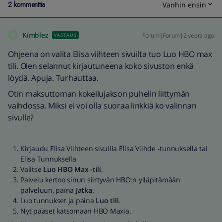
2 kommenttia
Vanhin ensin
Kimblez
Forum|Forum|2 years ago
VASTAUS
K
Ohjeena on valita Elisa viihteen sivuilta tuo Luo HBO max
tili. Olen selannut kirjautuneena koko sivuston enkä
löydä. Apuja. Turhauttaa.
Otin maksuttoman kokeilujakson puhelin liittymän
vaihdossa. Miksi ei voi olla suoraa linkkiä ko valinnan
sivulle?
Kirjaudu Elisa Viihteen sivuilla Elisa Viihde -tunnuksella tai
Elisa Tunnuksella
Valitse
Luo HBO Max -tili
.
Palvelu kertoo sinun siirtyvän HBO:n ylläpitämään
palveluun, paina
Jatka
.
Luo tunnukset ja paina
Luo tili
.
Nyt pääset katsomaan HBO Maxia.