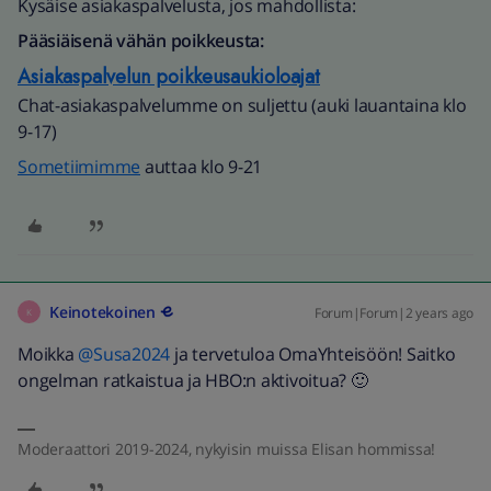
Kysäise asiakaspalvelusta, jos mahdollista:
Pääsiäisenä vähän poikkeusta:
Asiakaspalvelun poikkeusaukioloajat
Chat-asiakaspalvelumme on suljettu (auki lauantaina klo
9-17)
Sometiimimme
auttaa klo 9-21
Keinotekoinen
Forum|Forum|2 years ago
K
Moikka
@Susa2024
ja tervetuloa OmaYhteisöön! Saitko
ongelman ratkaistua ja HBO:n aktivoitua? 🙂
Moderaattori 2019-2024, nykyisin muissa Elisan hommissa!