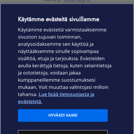
OmaYhteisö-käyttöehdot
Accessibility statement
Käytämme evästeitä sivuillamme
Käytämme evästeitä varmistaaksemme
sivuston sujuvan toiminnan,
Laitteet & liittymät
analysoidaksemme sen käyttöä ja
näyttääksemme sinulle sopivampaa
sisältöä, etuja ja tarjouksia. Evästeiden
Palvelut
avulla kerättyjä tietoja, kuten selaintietoja
ja ostotietoja, voidaan jakaa
Tuki
kumppaneillemme suostumuksesi
mukaan. Voit muuttaa valintojasi milloin
tahansa.
Lue lisää tietosuojasta ja
Ajankohtaista
evästeistä.
Elisa Oyj
HYVÄKSY KAIKKI
In English