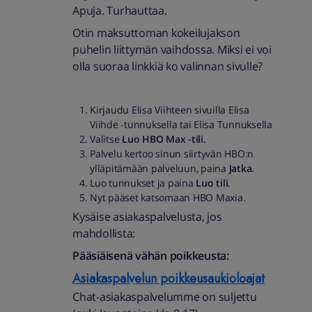
Apuja. Turhauttaa.
Otin maksuttoman kokeilujakson
puhelin liittymän vaihdossa. Miksi ei voi
olla suoraa linkkiä ko valinnan sivulle?
Kirjaudu Elisa Viihteen sivuilla Elisa
Viihde -tunnuksella tai Elisa Tunnuksella
Valitse
Luo HBO Max -tili
.
Palvelu kertoo sinun siirtyvän HBO:n
ylläpitämään palveluun, paina
Jatka
.
Luo tunnukset ja paina
Luo tili
.
Nyt pääset katsomaan HBO Maxia.
Kysäise asiakaspalvelusta, jos
mahdollista:
Pääsiäisenä vähän poikkeusta:
Asiakaspalvelun poikkeusaukioloajat
Chat-asiakaspalvelumme on suljettu