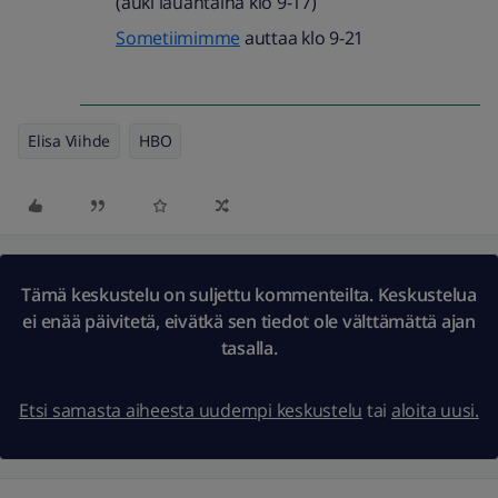
(auki lauantaina klo 9-17)
Sometiimimme
auttaa klo 9-21
Elisa Viihde
HBO
Tämä keskustelu on suljettu kommenteilta. Keskustelua
ei enää päivitetä, eivätkä sen tiedot ole välttämättä ajan
tasalla.
Etsi samasta aiheesta uudempi keskustelu
tai
aloita uusi.