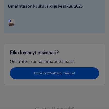
OmaYhteisön kuukausikirje kesäkuu 2026
Etkö löytänyt etsimääsi?
OmaYhteisö on valmiina auttamaan!
ESITÄ KYSYMYKSESI TÄÄLLÄ!