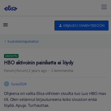
KIRJAUDU OMAYHTEISÖÖN
Suoratoistopalvelut
VASTATTU
HBO aktivoinin painiketta ei löydy
Forum|Forum|2 years ago
2 kommenttia
Susa2024
S
Ohjeena on valita Elisa viihteen sivuilta tuo Luo HBO max
tili. Olen selannut kirjautuneena koko sivuston enkä
löydä. Apuja. Turhauttaa.