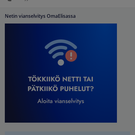
Netin vianselvitys OmaElisassa