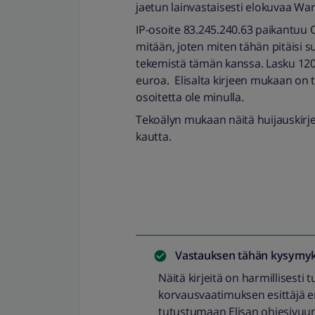
jaetun lainvastaisesti elokuvaa Wa
IP-osoite 83.245.240.63 paikantuu Or
mitään, joten miten tähän pitäisi su
tekemistä tämän kanssa. Lasku 120 
euroa. Elisalta kirjeen mukaan on ta
osoitetta ole minulla.
Tekoälyn mukaan näitä huijauskirje
kautta.
Vastauksen tähän kysymyk
Näitä kirjeitä on harmillisesti 
korvausvaatimuksen esittäjä e
tutustumaan Elisan ohjesivuun