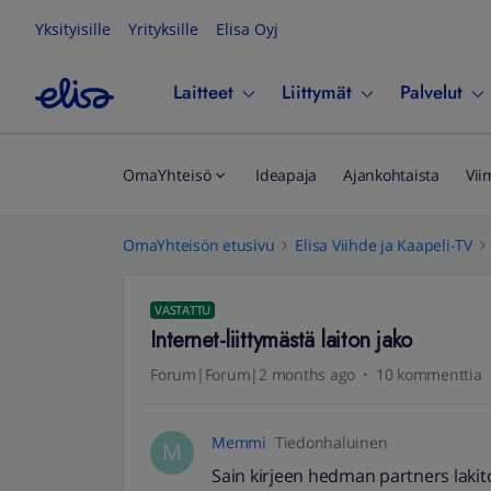
Yksityisille
Yrityksille
Elisa Oyj
Laitteet
Liittymät
Palvelut
OmaYhteisö
Ideapaja
Ajankohtaista
Vii
OmaYhteisön etusivu
Elisa Viihde ja Kaapeli-TV
VASTATTU
Internet-liittymästä laiton jako
Forum|Forum|2 months ago
10 kommenttia
Memmi
Tiedonhaluinen
M
Sain kirjeen hedman partners lakito