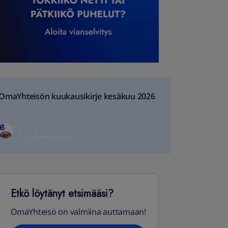
OmaYhteisön kuukausikirje kesäkuu 2026
1 kuukausi sitten
Etkö löytänyt etsimääsi?
OmaYhteisö on valmiina auttamaan!