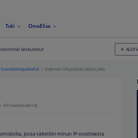
Tuki
OmaElisa
ALOIT
meisimmät keskustelut
Suoratoistopalvelut
Internet-liittymästä laiton jako
433 katselukerrat
imistolta, jossa väitettiin minun IP-osoitteesta