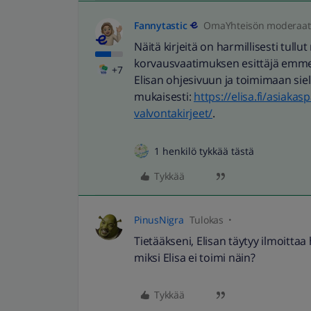
Fannytastic
OmaYhteisön moderaatt
Näitä kirjeitä on harmillisesti tull
korvausvaatimuksen esittäjä emme
+7
Elisan ohjesivuun ja toimimaan sie
mukaisesti:
https://elisa.fi/asiakas
valvontakirjeet/
.
1 henkilö tykkää tästä
Tykkää
PinusNigra
Tulokas
Tietääkseni, Elisan täytyy ilmoitta
miksi Elisa ei toimi näin?
Tykkää