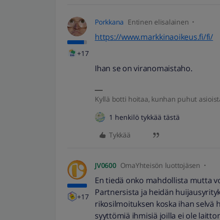
Porkkana
Entinen elisalainen
https://www.markkinaoikeus.fi/fi/
+17
Ihan se on viranomaistaho.
Kyllä botti hoitaa, kunhan puhut asioist
1 henkilö tykkää tästä
Tykkää
JV0600
OmaYhteisön luottojäsen
En tiedä onko mahdollista mutta v
Partnersista ja heidän huijausyrityk
+17
rikosilmoituksen koska ihan selvä
syyttömiä ihmisiä joilla ei ole lai