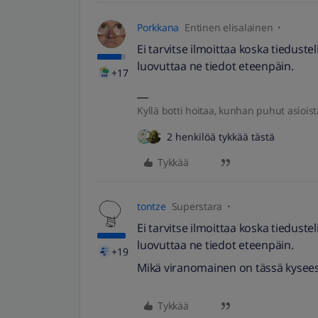
Porkkana
Entinen elisalainen
Ei tarvitse ilmoittaa koska tiedust
luovuttaa ne tiedot eteenpäin.
+17
Kyllä botti hoitaa, kunhan puhut asioist
2 henkilöä tykkää tästä
Tykkää
tontze
Superstara
Ei tarvitse ilmoittaa koska tiedust
luovuttaa ne tiedot eteenpäin.
+19
Mikä viranomainen on tässä kysee
Tykkää