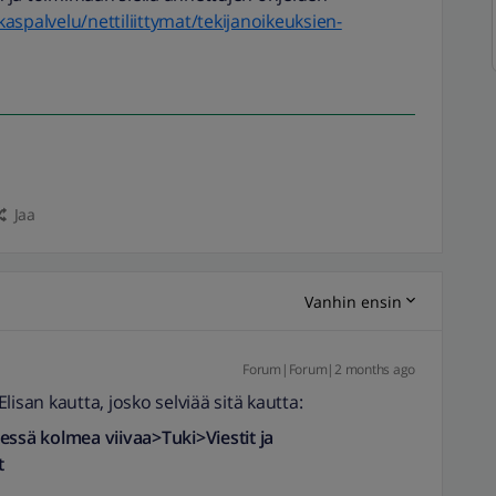
iakaspalvelu/nettiliittymat/tekijanoikeuksien-
Jaa
Vanhin ensin
Forum|Forum|2 months ago
isan kautta, josko selviää sitä kautta:
ressä kolmea viivaa>
Tuki>Viestit ja
t