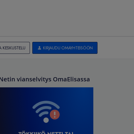
A KESKUSTELU
KIRJAUDU OMAYHTEISÖÖN
Netin vianselvitys OmaElisassa