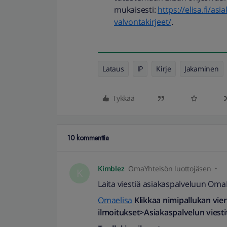
mukaisesti:
https://elisa.fi/as
valvontakirjeet/
.
Lataus
IP
Kirje
Jakaminen
Tykkää
10 kommenttia
Kimblez
OmaYhteisön luottojäsen
K
Laita viestiä asiakaspalveluun OmaEl
Omaelisa
Klikkaa nimipallukan vie
ilmoitukset>Asiakaspalvelun viesti