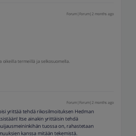
Forum|Forum|2 months ago
a oikeilla termeillä ja selkosuomella.
Forum|Forum|2 months ago
oisi yrittää tehdä rikosilmoituksen Hedman
sistään! Itse ainakin yrittäisin tehdä
 huijausmeininkihän tuossa on, rahastetaan
ttomuuksien kanssa mitään tekemistä.