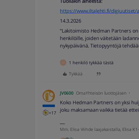
Tuollakin aiheesta:
https://www.iltalehti.fi/digiuutis
14.3.2026
“Lakitoimisto Hedman Partners on l
henkilöille, joiden väitetään ladann
nykypäivänä. Tietopyyntöjä tehdään
1 henkilö tykkää tästä
H
Tykkää
JV0600
OmaYhteisön luottojäsen
Koko Hedman Partners on yksi huija
joku maksamaan vaikka tietää ettei 
+17
Mm. Elisa Viihde laajakaistalla, Elisa K1-