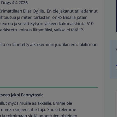
r Dogs 4.4.2026.
imattilaan Elisa Oyj:lle. En ole jakanut tai ladannut
htautua ja miten tarkistan, onko Elisalla jotain
euroa ja selvittelytyön jälkeen kokonaishinta 610
rkistettu minun liittymäksi, vaikka ei tätä IP-
itä on lähetetty aikaisemmin juurikin em. lakifirman
seen jakoi
Fannytastic
tullut myös muille asiakkaille. Emme ole
mmekä kirjeen lähettäjä. Suosittelemme
 ja toimimaan siellä annettujen ohjeiden