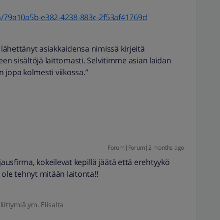
et/a/79a10a5b-e382-4238-883c-2f53af41769d
ähettänyt asiakkaidensa nimissä kirjeitä
een sisältöjä laittomasti. Selvitimme asian laidan
 jopa kolmesti viikossa.”
Forum|Forum|2 months ago
usfirma, kokeilevat kepillä jäätä että erehtyykö
ole tehnyt mitään laitonta!!
liittymiä ym. Elisalta