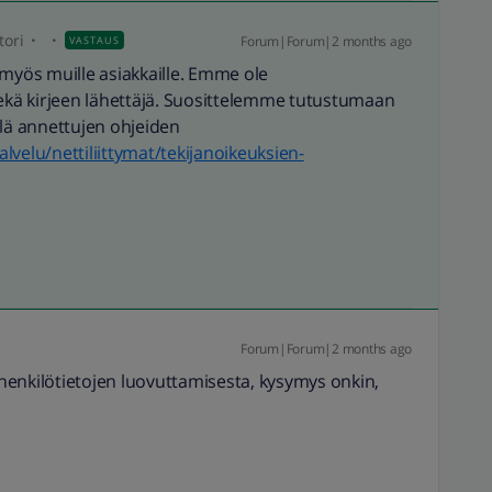
ori
Forum|Forum|2 months ago
VASTAUS
ut myös muille asiakkaille. Emme ole
kä kirjeen lähettäjä. Suosittelemme tutustumaan
llä annettujen ohjeiden
palvelu/nettiliittymat/tekijanoikeuksien-
Forum|Forum|2 months ago
a henkilötietojen luovuttamisesta, kysymys onkin,