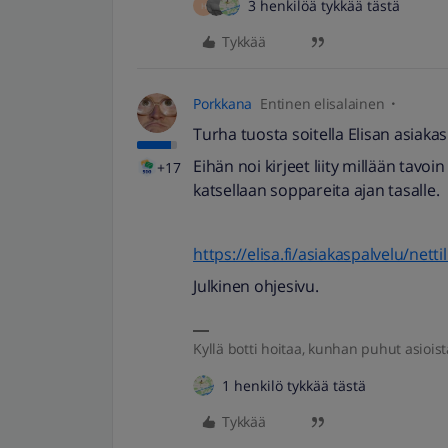
3 henkilöä tykkää tästä
H
Tykkää
Porkkana
Entinen elisalainen
Turha tuosta soitella Elisan asiaka
Eihän noi kirjeet liity millään tavoin
+17
katsellaan soppareita ajan tasalle.
https://elisa.fi/asiakaspalvelu/nett
Julkinen ohjesivu.
Kyllä botti hoitaa, kunhan puhut asioist
1 henkilö tykkää tästä
Tykkää