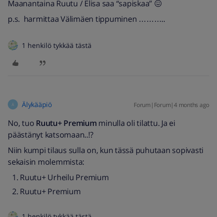
Maanantaina Ruutu / Elisa saa “sapiskaa” 😖
p.s. harmittaa Välimäen tippuminen ………..
1 henkilö tykkää tästä
Älykääpiö
Forum|Forum|4 months ago
Ä
No, tuo
Ruutu+ Premium
minulla oli tilattu. Ja ei
päästänyt katsomaan..!?
Niin kumpi tilaus sulla on, kun tässä puhutaan sopivasti
sekaisin molemmista:
Ruutu+ Urheilu Premium
Ruutu+ Premium
1 henkilö tykkää tästä