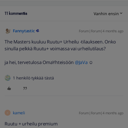
11 kommenttia
Vanhin ensin
Fannytastic
Forum|Forum|4 months ago
The Masters kuuluu Ruutu+ Urheilu -tilaukseen. Onko
sinulla pelkkä Ruutu+ voimassa vai urheilutilaus?
ja hei, tervetulosa OmaYhteisöön ​
@JaVa
☺️
1 henkilö tykkää tästä
kameli
Forum|Forum|4 months ago
K
Ruutu + urheilu premium