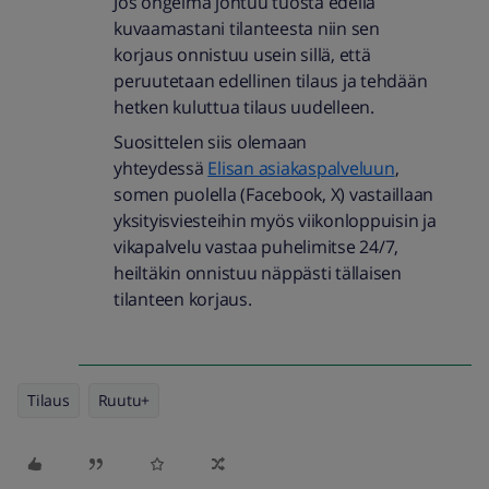
Jos ongelma johtuu tuosta edellä
kuvaamastani tilanteesta niin sen
korjaus onnistuu usein sillä, että
peruutetaan edellinen tilaus ja tehdään
hetken kuluttua tilaus uudelleen.
Suosittelen siis olemaan
yhteydessä
Elisan asiakaspalveluun
,
somen puolella (Facebook, X) vastaillaan
yksityisviesteihin myös viikonloppuisin ja
vikapalvelu vastaa puhelimitse 24/7,
heiltäkin onnistuu näppästi tällaisen
tilanteen korjaus.
Tilaus
Ruutu+