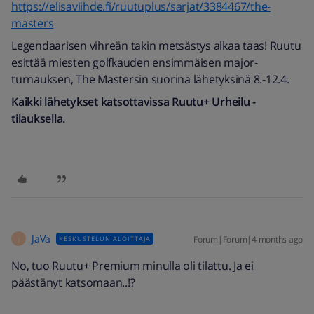
https://elisaviihde.fi/ruutuplus/sarjat/3384467/the-
masters
Legendaarisen vihreän takin metsästys alkaa taas! Ruutu
esittää miesten golfkauden ensimmäisen major-
turnauksen, The Mastersin suorina lähetyksinä 8.-12.4.
Kaikki lähetykset katsottavissa Ruutu+ Urheilu -
tilauksella.
JaVa
Forum|Forum|4 months ago
KESKUSTELUN ALOITTAJA
J
No, tuo Ruutu+ Premium minulla oli tilattu. Ja ei
päästänyt katsomaan..!?