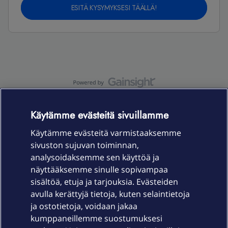
ESITÄ KYSYMYKSESI TÄÄLLÄ!
OmaYhteisö-käyttöehdot
Accessibility statement
Käytämme evästeitä sivuillamme
Käytämme evästeitä varmistaaksemme
sivuston sujuvan toiminnan,
Laitteet & liittymät
analysoidaksemme sen käyttöä ja
näyttääksemme sinulle sopivampaa
sisältöä, etuja ja tarjouksia. Evästeiden
Palvelut
avulla kerättyjä tietoja, kuten selaintietoja
ja ostotietoja, voidaan jakaa
Tuki
kumppaneillemme suostumuksesi