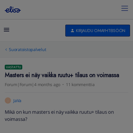
KIRJAUDU OMAYHTEISÖÖN
Suoratoistopalvelut
VASTATTU
Masters ei näy vaikka ruutu+ tilaus on voimassa
Forum|Forum|4 months ago
11 kommenttia
JaVa
J
Mikä on kun masters ei näy vaikka ruutu+ tilaus on
voimassa?