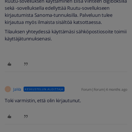
Ruutu-sovelluksen käyttäminen Elisa Viihteen digiboksilla
sekä -sovelluksella edellyttää Ruutu-sovellukseen
kirjautumista Sanoma-tunnuksilla. Palveluun tulee
kirjautua myös ilmaista sisältöä katsottaessa.
Tilauksen yhteydessä käyttämäsi sähköpostiosoite toimii
käyttäjätunnuksenasi.
JaVa
Forum|Forum|4 months ago
KESKUSTELUN ALOITTAJA
J
Toki varmistin, että olin kirjautunut.