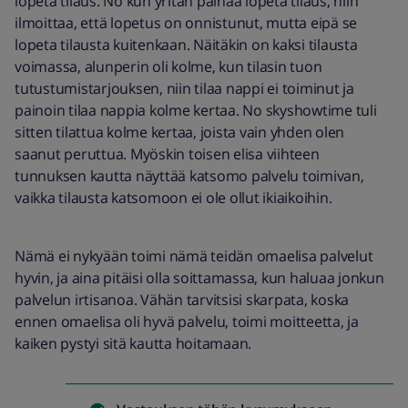
lopeta tilaus. No kun yritän painaa lopeta tilaus, niin
ilmoittaa, että lopetus on onnistunut, mutta eipä se
lopeta tilausta kuitenkaan. Näitäkin on kaksi tilausta
voimassa, alunperin oli kolme, kun tilasin tuon
tutustumistarjouksen, niin tilaa nappi ei toiminut ja
painoin tilaa nappia kolme kertaa. No skyshowtime tuli
sitten tilattua kolme kertaa, joista vain yhden olen
saanut peruttua. Myöskin toisen elisa viihteen
tunnuksen kautta näyttää katsomo palvelu toimivan,
vaikka tilausta katsomoon ei ole ollut ikiaikoihin.
Nämä ei nykyään toimi nämä teidän omaelisa palvelut
hyvin, ja aina pitäisi olla soittamassa, kun haluaa jonkun
palvelun irtisanoa. Vähän tarvitsisi skarpata, koska
ennen omaelisa oli hyvä palvelu, toimi moitteetta, ja
kaiken pystyi sitä kautta hoitamaan.