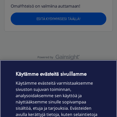
OmaYhteisö on valmiina auttamaan!
ESITÄ KYSYMYKSESI TÄÄLLÄ!
OmaYhteisö-käyttöehdot
Accessibility statement
Käytämme evästeitä sivuillamme
Käytämme evästeitä varmistaaksemme
sivuston sujuvan toiminnan,
Laitteet & liittymät
analysoidaksemme sen käyttöä ja
näyttääksemme sinulle sopivampaa
sisältöä, etuja ja tarjouksia. Evästeiden
Palvelut
avulla kerättyjä tietoja, kuten selaintietoja