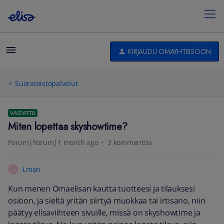
KIRJAUDU OMAYHTEISÖÖN
Suoratoistopalvelut
VASTATTU
Miten lopettaa skyshowtime?
Forum|Forum|1 month ago
3 kommenttia
Lmon
L
Kun menen Omaelisan kautta tuotteesi ja tilauksesi
osioon, ja sieltä yritän siirtyä muokkaa tai irtisano, niin
päätyy elisaviihteen sivuille, missä on skyshowtime ja