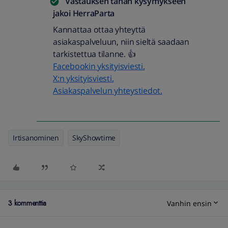
Vastauksen tähän kysymykseen
jakoi
HerraParta
Kannattaa ottaa yhteyttä
asiakaspalveluun, niin sieltä saadaan
tarkistettua tilanne. 👍
Facebookin yksityisviesti.
X:n yksityisviesti.
Asiakaspalvelun yhteystiedot.
Irtisanominen
SkyShowtime
3 kommenttia
Vanhin ensin