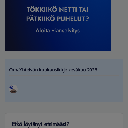
OmaYhteisön kuukausikirje kesäkuu 2026
Etkö löytänyt etsimääsi?