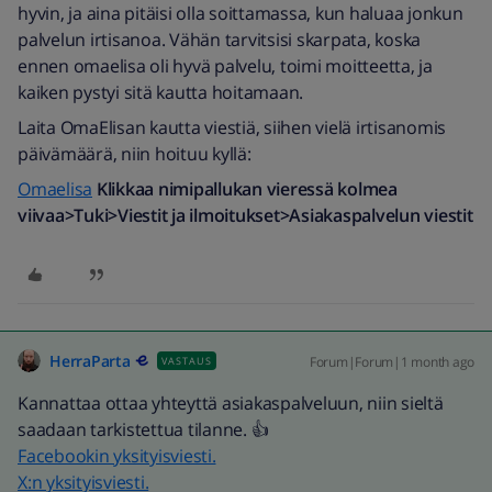
hyvin, ja aina pitäisi olla soittamassa, kun haluaa jonkun
palvelun irtisanoa. Vähän tarvitsisi skarpata, koska
ennen omaelisa oli hyvä palvelu, toimi moitteetta, ja
kaiken pystyi sitä kautta hoitamaan.
Laita OmaElisan kautta viestiä, siihen vielä irtisanomis
päivämäärä, niin hoituu kyllä:
Omaelisa
Klikkaa nimipallukan vieressä kolmea
viivaa>Tuki>Viestit ja ilmoitukset>Asiakaspalvelun viestit
HerraParta
Forum|Forum|1 month ago
VASTAUS
Kannattaa ottaa yhteyttä asiakaspalveluun, niin sieltä
saadaan tarkistettua tilanne. 👍
Facebookin yksityisviesti.
X:n yksityisviesti.