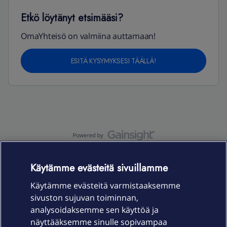
Etkö löytänyt etsimääsi?
OmaYhteisö on valmiina auttamaan!
ESITÄ KYSYMYKSESI TÄÄLLÄ!
OmaYhteisö-käyttöehdot
Accessibility statement
Käytämme evästeitä sivuillamme
Käytämme evästeitä varmistaaksemme
sivuston sujuvan toiminnan,
Laitteet & liittymät
analysoidaksemme sen käyttöä ja
näyttääksemme sinulle sopivampaa