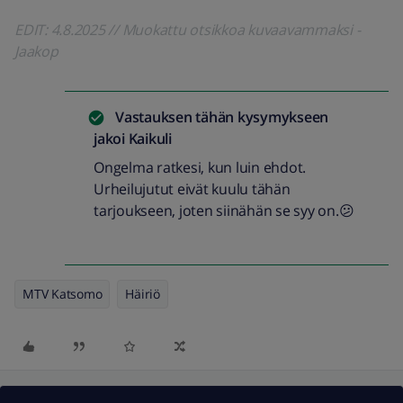
EDIT: 4.8.2025 // Muokattu otsikkoa kuvaavammaksi -
Jaakop
Vastauksen tähän kysymykseen
jakoi
Kaikuli
Ongelma ratkesi, kun luin ehdot.
Urheilujutut eivät kuulu tähän
tarjoukseen, joten siinähän se syy on.😕
MTV Katsomo
Häiriö