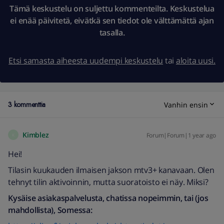
Tämä keskustelu on suljettu kommenteilta. Keskustelua
ei enää päivitetä, eivätkä sen tiedot ole välttämättä ajan
tasalla.
Etsi samasta aiheesta uudempi keskustelu
tai
aloita uusi.
3 kommenttia
Vanhin ensin
Kimblez
Forum|Forum|1 year ago
K
Hei!
Tilasin kuukauden ilmaisen jakson mtv3+ kanavaan. Olen
tehnyt tilin aktivoinnin, mutta suoratoisto ei näy. Miksi?
Kysäise asiakaspalvelusta, chatissa nopeimmin, tai (jos
mahdollista), Somessa: