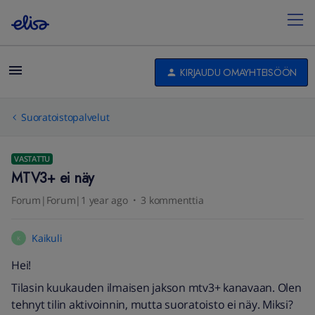
KIRJAUDU OMAYHTEISÖÖN
Suoratoistopalvelut
VASTATTU
MTV3+ ei näy
Forum|Forum|1 year ago
3 kommenttia
Kaikuli
K
Hei!
Tilasin kuukauden ilmaisen jakson mtv3+ kanavaan. Olen
tehnyt tilin aktivoinnin, mutta suoratoisto ei näy. Miksi?