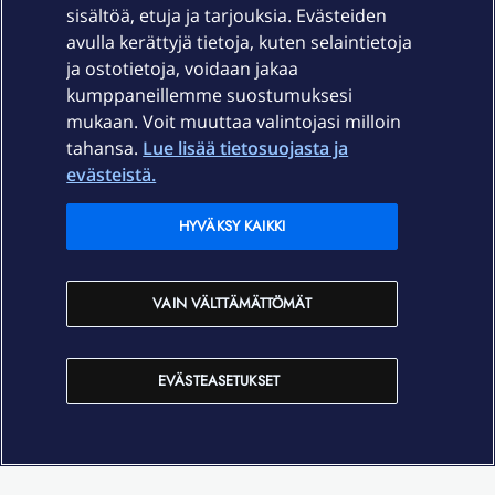
sisältöä, etuja ja tarjouksia. Evästeiden
Palvelut
avulla kerättyjä tietoja, kuten selaintietoja
ja ostotietoja, voidaan jakaa
Tuki
kumppaneillemme suostumuksesi
mukaan. Voit muuttaa valintojasi milloin
tahansa.
Lue lisää tietosuojasta ja
Ajankohtaista
evästeistä.
Elisa Oyj
HYVÄKSY KAIKKI
In English
VAIN VÄLTTÄMÄTTÖMÄT
På Svenska
EVÄSTEASETUKSET
Sopimusehdot
Tietosuoja
Saavutettavuus
Evästeasetukset
Tekijänoikeudet © 2026 Elisa Oyj.