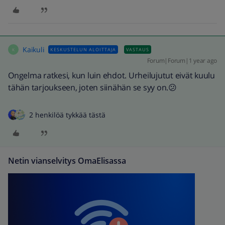
Kaikuli
KESKUSTELUN ALOITTAJA
VASTAUS
K
Forum|Forum|1 year ago
Ongelma ratkesi, kun luin ehdot. Urheilujutut eivät kuulu
tähän tarjoukseen, joten siinähän se syy on.😕
2 henkilöä tykkää tästä
Netin vianselvitys OmaElisassa