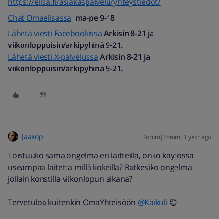
https://elisa.fi/asiakaspalvelu/yhteystiedot/
Chat Omaelisassa
ma-pe 9-18
Lähetä viesti Facebookissa
Arkisin 8-21 ja
viikonloppuisin/arkipyhinä 9-21.
Lähetä viesti X-palvelussa
Arkisin 8-21 ja
viikonloppuisin/arkipyhinä 9-21.
Jaakop
Forum|Forum|1 year ago
Toistuuko sama ongelma eri laitteilla, onko käytössä
useampaa laitetta millä kokeilla? Ratkesiko ongelma
jollain konstilla viikonlopun aikana?
Tervetuloa kuitenkin OmaYhteisöön ​
@Kaikuli
😊