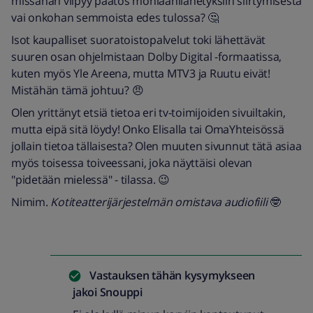
missähän viipyy päätös moniäänilähetyksiin siirtymisestä
vai onkohan semmoista edes tulossa? 🤔
Isot kaupalliset suoratoistopalvelut toki lähettävät
suuren osan ohjelmistaan Dolby Digital -formaatissa,
kuten myös Yle Areena, mutta MTV3 ja Ruutu eivät!
Mistähän tämä johtuu? 😠
Olen yrittänyt etsiä tietoa eri tv-toimijoiden sivuiltakin,
mutta eipä sitä löydy! Onko Elisalla tai OmaYhteisössä
jollain tietoa tällaisesta? Olen muuten sivunnut tätä asiaa
myös toisessa toiveessani, joka näyttäisi olevan
"pidetään mielessä" - tilassa. 😉
Nimim.
Kotiteatterijärjestelmän omistava audiofiili
🤓
Vastauksen tähän kysymykseen
jakoi
Snouppi