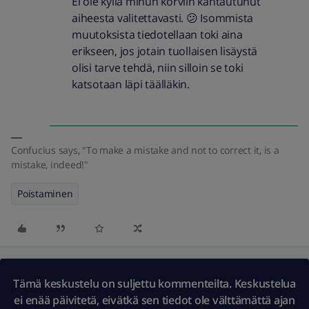
Ei ole kyllä minun korviin kantautunut
aiheesta valitettavasti. 😕 Isommista
muutoksista tiedotellaan toki aina
erikseen, jos jotain tuollaisen lisäystä
olisi tarve tehdä, niin silloin se toki
katsotaan läpi täälläkin.
Confucius says, "To make a mistake and not to correct it, is a
mistake, indeed!"
Poistaminen
Tämä keskustelu on suljettu kommenteilta. Keskustelua
ei enää päivitetä, eivätkä sen tiedot ole välttämättä ajan