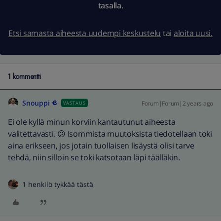
tasalla.
Etsi samasta aiheesta uudempi keskustelu
tai
aloita uusi.
1 kommentti
Snouppi
Forum|Forum|2 years ago
VASTAUS
Ei ole kyllä minun korviin kantautunut aiheesta
valitettavasti. 😕 Isommista muutoksista tiedotellaan toki
aina erikseen, jos jotain tuollaisen lisäystä olisi tarve
tehdä, niin silloin se toki katsotaan läpi täälläkin.
1 henkilö tykkää tästä