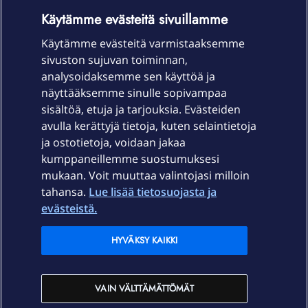
OmaYhteisö-käyttöehdot
Accessibility statement
Käytämme evästeitä sivuillamme
Käytämme evästeitä varmistaaksemme
sivuston sujuvan toiminnan,
Laitteet & liittymät
analysoidaksemme sen käyttöä ja
näyttääksemme sinulle sopivampaa
sisältöä, etuja ja tarjouksia. Evästeiden
Palvelut
avulla kerättyjä tietoja, kuten selaintietoja
ja ostotietoja, voidaan jakaa
Tuki
kumppaneillemme suostumuksesi
mukaan. Voit muuttaa valintojasi milloin
tahansa.
Lue lisää tietosuojasta ja
Ajankohtaista
evästeistä.
Elisa Oyj
HYVÄKSY KAIKKI
In English
VAIN VÄLTTÄMÄTTÖMÄT