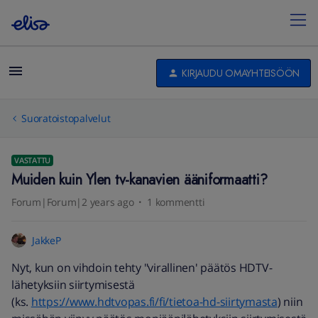
KIRJAUDU OMAYHTEISÖÖN
Suoratoistopalvelut
VASTATTU
Muiden kuin Ylen tv-kanavien ääniformaatti?
Forum|Forum|2 years ago
1 kommentti
JakkeP
Nyt, kun on vihdoin tehty "virallinen' päätös HDTV-
lähetyksiin siirtymisestä
(ks.
https://www.hdtvopas.fi/fi/tietoa-hd-siirtymasta
) niin