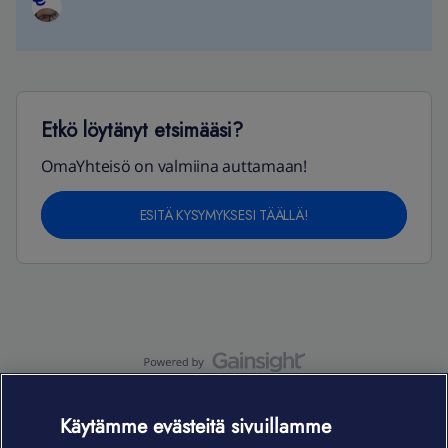
Etkö löytänyt etsimääsi?
OmaYhteisö on valmiina auttamaan!
ESITÄ KYSYMYKSESI TÄÄLLÄ!
OmaYhteisö-käyttöehdot
Accessibility statement
Käytämme evästeitä sivuillamme