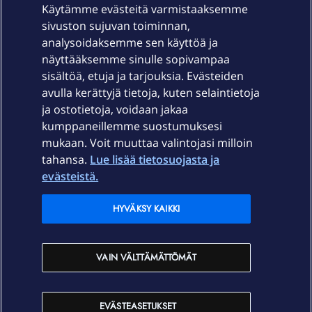
Käytämme evästeitä varmistaaksemme
sivuston sujuvan toiminnan,
Laitteet & liittymät
analysoidaksemme sen käyttöä ja
näyttääksemme sinulle sopivampaa
sisältöä, etuja ja tarjouksia. Evästeiden
Palvelut
avulla kerättyjä tietoja, kuten selaintietoja
ja ostotietoja, voidaan jakaa
Tuki
kumppaneillemme suostumuksesi
mukaan. Voit muuttaa valintojasi milloin
tahansa.
Lue lisää tietosuojasta ja
Ajankohtaista
evästeistä.
Elisa Oyj
HYVÄKSY KAIKKI
In English
VAIN VÄLTTÄMÄTTÖMÄT
På Svenska
EVÄSTEASETUKSET