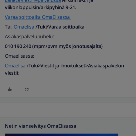
Lähetä viesti X-palvelussa
Arkisin 8-21 ja
viikonloppuisin/arkipyhinä 9-21.
Varaa soittoaika OmaElisassa
Tai:
Omaelisa
/Tuki/Varaa soittoaika
Asiakaspalvelupuhelu:
010 190 240 (mpm/pvm myös jonotusajalta)​
Omaelisassa:
Omaelisa
/
Tuki>Viestit ja ilmoitukset>Asiakaspalvelun
viestit
Netin vianselvitys OmaElisassa