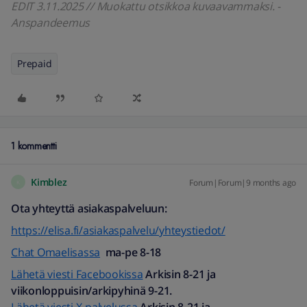
EDIT 3.11.2025 // Muokattu otsikkoa kuvaavammaksi. -
Anspandeemus
Prepaid
1 kommentti
Kimblez
Forum|Forum|9 months ago
K
Ota yhteyttä asiakaspalveluun:
https://elisa.fi/asiakaspalvelu/yhteystiedot/
Chat Omaelisassa
ma-pe 8-18
Lähetä viesti Facebookissa
Arkisin 8-21 ja
viikonloppuisin/arkipyhinä 9-21.