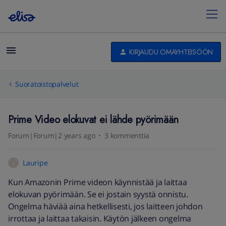
KIRJAUDU OMAYHTEISÖÖN
Suoratoistopalvelut
Prime Video elokuvat ei lähde pyörimään
Forum|Forum|2 years ago
3 kommenttia
Lauripe
L
Kun Amazonin Prime videon käynnistää ja laittaa
elokuvan pyörimään. Se ei jostain syystä onnistu.
Ongelma häviää aina hetkellisesti, jos laitteen johdon
irrottaa ja laittaa takaisin. Käytön jälkeen ongelma