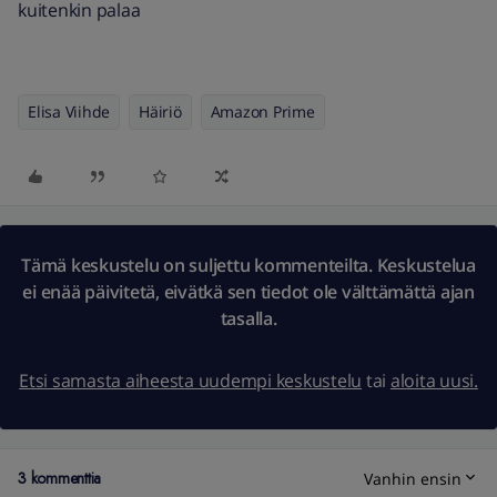
kuitenkin palaa
Elisa Viihde
Häiriö
Amazon Prime
Tämä keskustelu on suljettu kommenteilta. Keskustelua
ei enää päivitetä, eivätkä sen tiedot ole välttämättä ajan
tasalla.
Etsi samasta aiheesta uudempi keskustelu
tai
aloita uusi.
3 kommenttia
Vanhin ensin