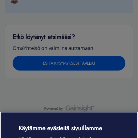
Etkö löytänyt etsimääsi?
OmaYhteisö on valmiina auttamaan!
ESITÄ KYSYMYKSESI TÄÄLLÄ!
OmaYhteisö-käyttöehdot
Accessibility statement
Käytämme evästeitä sivuillamme