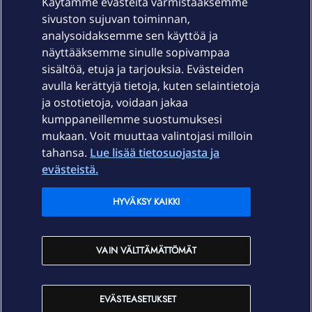
Käytämme evästeitä varmistaaksemme
sivuston sujuvan toiminnan,
Laitteet & liittymät
analysoidaksemme sen käyttöä ja
näyttääksemme sinulle sopivampaa
sisältöä, etuja ja tarjouksia. Evästeiden
Palvelut
avulla kerättyjä tietoja, kuten selaintietoja
ja ostotietoja, voidaan jakaa
Tuki
kumppaneillemme suostumuksesi
mukaan. Voit muuttaa valintojasi milloin
tahansa.
Lue lisää tietosuojasta ja
Ajankohtaista
evästeistä.
Elisa Oyj
HYVÄKSY KAIKKI
In English
VAIN VÄLTTÄMÄTTÖMÄT
På Svenska
EVÄSTEASETUKSET