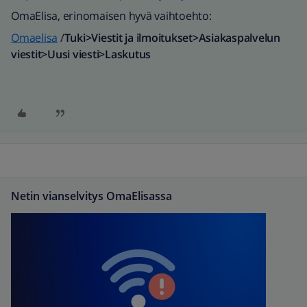
OmaElisa, erinomaisen hyvä vaihtoehto:
Omaelisa
/
Tuki>Viestit ja ilmoitukset>Asiakaspalvelun
viestit>Uusi viesti>Laskutus
Netin vianselvitys OmaElisassa