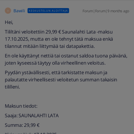
Bawili
Forum|Forum|9 months ago
KESKUSTELUN ALOITTAJA
B
Hei,
Tililtäni veloitettiin 29,99 € Saunalahti Lata -maksu
17.10.2025, mutta en ole tehnyt tätä maksua enkä
tilannut mitään liittymää tai datapakettia.
En ole käyttänyt nettiä tai ostanut saldoa tuona päivänä,
joten kyseessä täytyy olla virheellinen veloitus.
Pyydän ystävällisesti, että tarkistatte maksun ja
palautatte virheellisesti veloitetun summan takaisin
tililleni.
Maksun tiedot:
Saaja: SAUNALAHTI LATA
Summa: 29,99 €