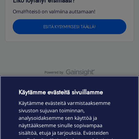
Etkö löytänyt etsimääsi?
OmaYhteisö on valmiina auttamaan!
ESITÄ KYSYMYKSESI TÄÄLLÄ!
OmaYhteisö-käyttöehdot
Accessibility statement
Käytämme evästeitä sivuillamme
Käytämme evästeitä varmistaaksemme
sivuston sujuvan toiminnan,
Laitteet & liittymät
analysoidaksemme sen käyttöä ja
näyttääksemme sinulle sopivampaa
sisältöä, etuja ja tarjouksia. Evästeiden
Palvelut