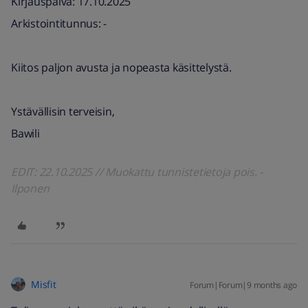
Kirjauspäivä: 17.10.2025
Arkistointitunnus: -
Kiitos paljon avusta ja nopeasta käsittelystä.
Ystävällisin terveisin,
Bawili
EDIT: 22.10.2025 // Muokattu tunnistetietoja pois. -
Ilponen
Misfit
Forum|Forum|9 months ago