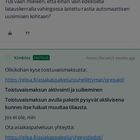
Tuli vaan mieleen, että eihän vain edellisellä
latauskerralla vahingossa laitettu rastia automaattisen
uusimisen kohtaan?
Kimblez
Forum|Forum|9 months ago
VASTAUS
K
Olisikohan kyse toistuvaismaksusta:
https://elisa.fi/asiakaspalvelu/puheliittymat/prepaid/
Toistuvaismaksun aktivointi ja sulkeminen
Toistuvaismaksun avulla paketit pysyvät aktiivisena
kunnes itse haluat muuttaa tilausta.
Jos ei ole, niin
Ota asiakaspalveluun yhteyttä:
https://elisa.fi/asiakaspalvelu/yhteystiedot/