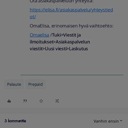
Ota asiakaspalveluun yhteyttä:
https://elisa.fi/asiakaspalvelu/yhteystied
ot/
OmaElisa, erinomaisen hyvä vaihtoehto:
Omaelisa
/
Tuki>Viestit ja
ilmoitukset>Asiakaspalvelun
viestit>Uusi viesti>Laskutus
Palaute
Prepaid
3 kommenttia
Vanhin ensin