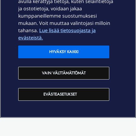
avulla kerättyjä tietoja, kuten selaintietoja
ja ostotietoja, voidaan jakaa
Tuki
kumppaneillemme suostumuksesi
mukaan. Voit muuttaa valintojasi milloin
tahansa.
Lue lisää tietosuojasta ja
Ajankohtaista
evästeistä.
Elisa Oyj
HYVÄKSY KAIKKI
In English
VAIN VÄLTTÄMÄTTÖMÄT
På Svenska
EVÄSTEASETUKSET
Sopimusehdot
Tietosuoja
Saavutettavuus
Evästeasetukset
Tekijänoikeudet © 2026 Elisa Oyj.