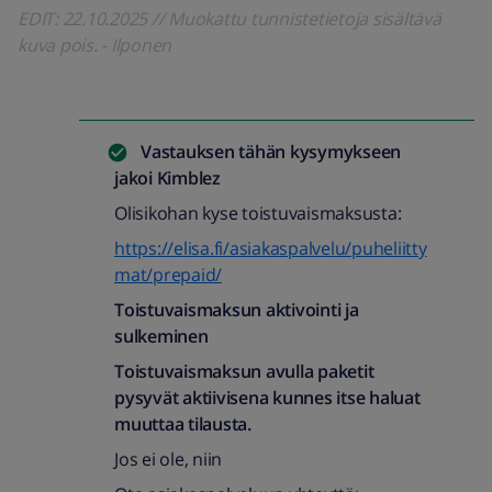
EDIT: 22.10.2025 // Muokattu tunnistetietoja sisältävä
kuva pois. - Ilponen
Vastauksen tähän kysymykseen
jakoi
Kimblez
Olisikohan kyse toistuvaismaksusta:
https://elisa.fi/asiakaspalvelu/puheliitty
mat/prepaid/
Toistuvaismaksun aktivointi ja
sulkeminen
Toistuvaismaksun avulla paketit
pysyvät aktiivisena kunnes itse haluat
muuttaa tilausta.
Jos ei ole, niin