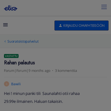
KIRJAUDU OMAYHTEISÖÖN
Suoratoistopalvelut
VASTATTU
Rahan palautus
Forum|Forum|9 months ago
3 kommenttia
Bawili
B
Hei ! minun panki tili Saunalahti otii rahaa
29.99e ilmainen. Haluan takaisin.