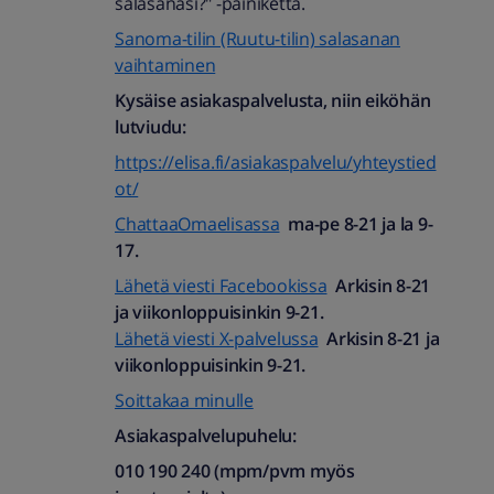
salasanasi?" -painiketta.
Sanoma-tilin (Ruutu-tilin) salasanan
vaihtaminen
Kysäise asiakaspalvelusta, niin eiköhän
lutviudu:
https://elisa.fi/asiakaspalvelu/yhteystied
ot/
ChattaaOmaelisassa
ma-pe 8-21 ja la 9-
17.
Lähetä viesti Facebookissa
Arkisin 8-21
ja viikonloppuisinkin 9-21.
Lähetä viesti X-palvelussa
Arkisin 8-21 ja
viikonloppuisinkin 9-21.
Soittakaa minulle
Asiakaspalvelupuhelu:
010 190 240 (mpm/pvm myös