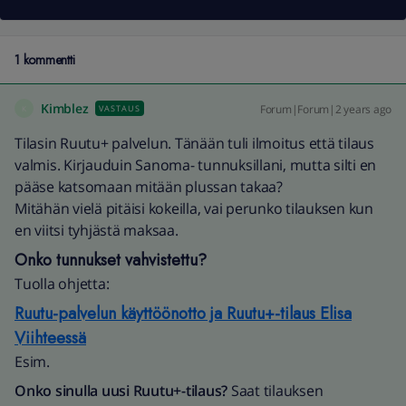
1 kommentti
Kimblez
Forum|Forum|2 years ago
VASTAUS
K
Tilasin Ruutu+ palvelun. Tänään tuli ilmoitus että tilaus
valmis. Kirjauduin Sanoma- tunnuksillani, mutta silti en
pääse katsomaan mitään plussan takaa?
Mitähän vielä pitäisi kokeilla, vai perunko tilauksen kun
en viitsi tyhjästä maksaa.
Onko tunnukset vahvistettu?
Tuolla ohjetta:
Ruutu-palvelun käyttöönotto ja Ruutu+-tilaus Elisa
Viihteessä
Esim.
Onko sinulla uusi Ruutu+-tilaus?
Saat tilauksen