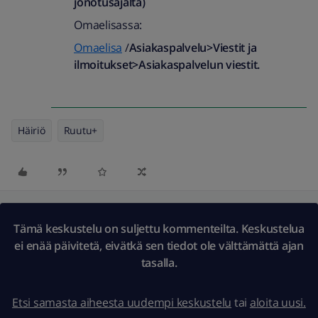
jonotusajalta)​
Omaelisassa:
Omaelisa
/
Asiakaspalvelu>Viestit ja
ilmoitukset>Asiakaspalvelun viestit.
Häiriö
Ruutu+
Tämä keskustelu on suljettu kommenteilta. Keskustelua
ei enää päivitetä, eivätkä sen tiedot ole välttämättä ajan
tasalla.
Etsi samasta aiheesta uudempi keskustelu
tai
aloita uusi.