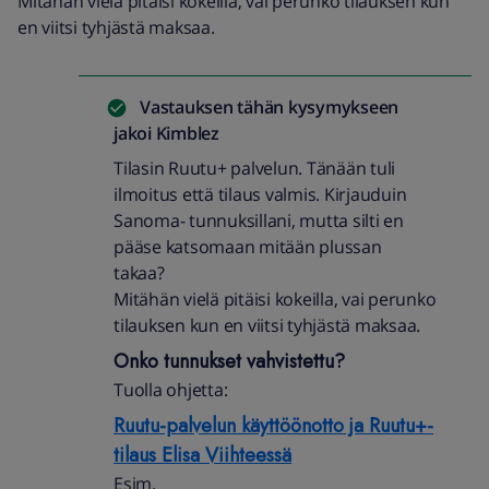
Mitähän vielä pitäisi kokeilla, vai perunko tilauksen kun
en viitsi tyhjästä maksaa.
Vastauksen tähän kysymykseen
jakoi
Kimblez
Tilasin Ruutu+ palvelun. Tänään tuli
ilmoitus että tilaus valmis. Kirjauduin
Sanoma- tunnuksillani, mutta silti en
pääse katsomaan mitään plussan
takaa?
Mitähän vielä pitäisi kokeilla, vai perunko
tilauksen kun en viitsi tyhjästä maksaa.
Onko tunnukset vahvistettu?
Tuolla ohjetta:
Ruutu-palvelun käyttöönotto ja Ruutu+-
tilaus Elisa Viihteessä
Esim.