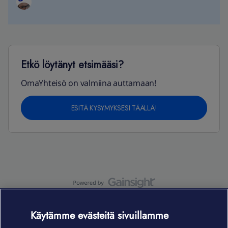
Etkö löytänyt etsimääsi?
OmaYhteisö on valmiina auttamaan!
ESITÄ KYSYMYKSESI TÄÄLLÄ!
OmaYhteisö-käyttöehdot
Accessibility statement
Käytämme evästeitä sivuillamme