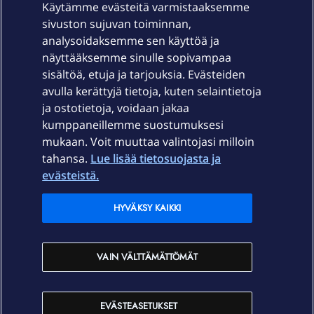
Käytämme evästeitä varmistaaksemme
sivuston sujuvan toiminnan,
Laitteet & liittymät
analysoidaksemme sen käyttöä ja
näyttääksemme sinulle sopivampaa
sisältöä, etuja ja tarjouksia. Evästeiden
Palvelut
avulla kerättyjä tietoja, kuten selaintietoja
ja ostotietoja, voidaan jakaa
Tuki
kumppaneillemme suostumuksesi
mukaan. Voit muuttaa valintojasi milloin
tahansa.
Lue lisää tietosuojasta ja
Ajankohtaista
evästeistä.
Elisa Oyj
HYVÄKSY KAIKKI
In English
VAIN VÄLTTÄMÄTTÖMÄT
På Svenska
EVÄSTEASETUKSET