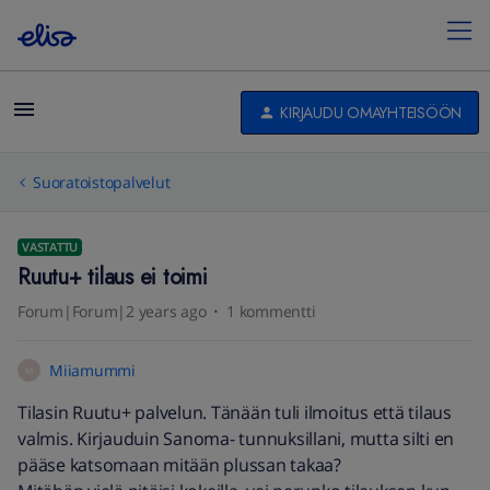
KIRJAUDU OMAYHTEISÖÖN
Suoratoistopalvelut
VASTATTU
Ruutu+ tilaus ei toimi
Forum|Forum|2 years ago
1 kommentti
Miiamummi
M
Tilasin Ruutu+ palvelun. Tänään tuli ilmoitus että tilaus
valmis. Kirjauduin Sanoma- tunnuksillani, mutta silti en
pääse katsomaan mitään plussan takaa?