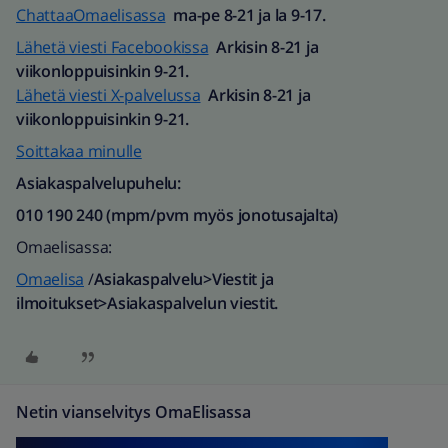
ChattaaOmaelisassa
ma-pe 8-21 ja la 9-17.
Lähetä viesti Facebookissa
Arkisin 8-21 ja
viikonloppuisinkin 9-21.
Lähetä viesti X-palvelussa
Arkisin 8-21 ja
viikonloppuisinkin 9-21.
Soittakaa minulle
Asiakaspalvelupuhelu:
010 190 240 (mpm/pvm myös jonotusajalta)​
Omaelisassa:
Omaelisa
/
Asiakaspalvelu>Viestit ja
ilmoitukset>Asiakaspalvelun viestit.
Netin vianselvitys OmaElisassa