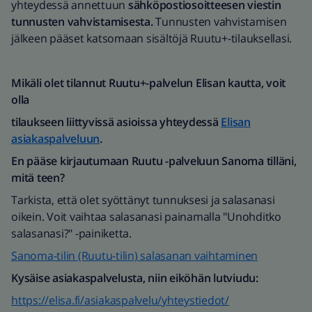
yhteydessä annettuun
sähköpostiosoitteesen viestin
tunnusten vahvistamisesta.
Tunnusten vahvistamisen
jälkeen pääset katsomaan sisältöjä Ruutu+-tilauksellasi.
Mikäli olet tilannut Ruutu+-palvelun Elisan kautta, voit
olla
tilaukseen liittyvissä asioissa yhteydessä
Elisan
asiakaspalveluun
.
En pääse kirjautumaan Ruutu -palveluun Sanoma tilläni,
mitä teen?
Tarkista, että olet syöttänyt tunnuksesi ja salasanasi
oikein. Voit vaihtaa salasanasi painamalla "Unohditko
salasanasi?" -painiketta.
Sanoma-tilin (Ruutu-tilin) salasanan vaihtaminen
Kysäise asiakaspalvelusta, niin eiköhän lutviudu:
https://elisa.fi/asiakaspalvelu/yhteystiedot/