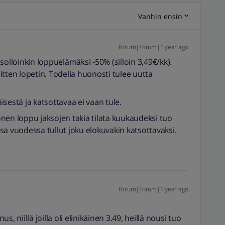
Vanhin ensin
Forum|Forum|1 year ago
solloinkin loppuelämäksi -50% (silloin 3,49€/kk).
 sitten lopetin. Todella huonosti tulee uutta
sestä ja katsottavaa ei vaan tule.
nen loppu jaksojen takia tilata kuukaudeksi tuo
ussa vuodessa tullut joku elokuvakin katsottavaksi.
Forum|Forum|1 year ago
, niillä joilla oli elinikäinen 3.49, heillä nousi tuo