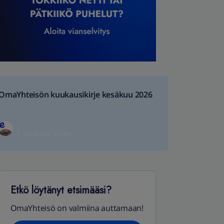
OmaYhteisön kuukausikirje kesäkuu 2026
1 kuukausi sitten
Etkö löytänyt etsimääsi?
OmaYhteisö on valmiina auttamaan!