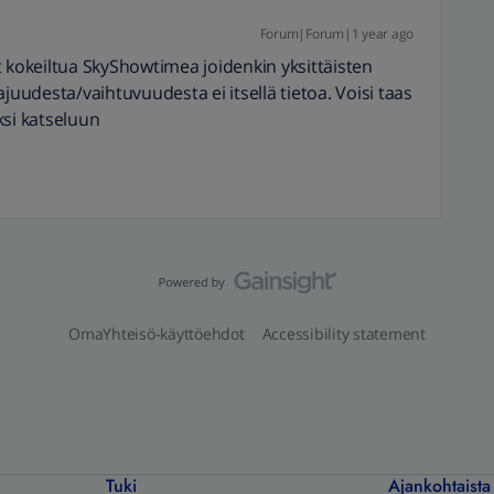
Forum|Forum|1 year ago
t kokeiltua SkyShowtimea joidenkin yksittäisten
juudesta/vaihtuvuudesta ei itsellä tietoa. Voisi taas
ksi katseluun
OmaYhteisö-käyttöehdot
Accessibility statement
Tuki
Ajankohtaista