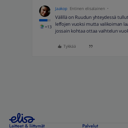
Jaakop
Entinen elisalainen
Välillä on Ruudun yhteydessä tullu
leffojen vuoksi mutta valikoiman laa
+13
jossain kohtaa ottaa vaihtelun vuo
Tykkää
Laitteet & liittymät
Palvelut