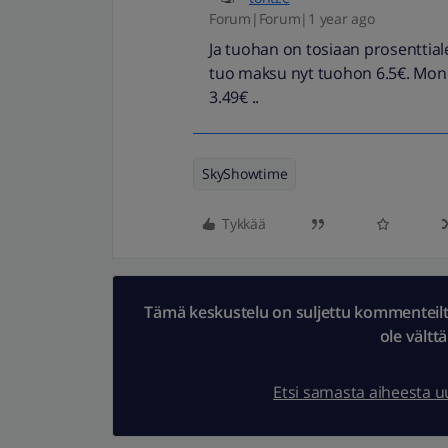
Forum|Forum|1 year ago
Ja tuohan on tosiaan prosenttialenn
tuo maksu nyt tuohon 6.5€. Moni s
3.49€ ..
SkyShowtime
Tykkää
Tämä keskustelu on suljettu kommenteilta.
ole vältt
Etsi samasta aiheesta 