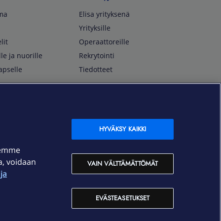
lma
Elisa yrityksenä
Yrityksille
lit
Operaattoreille
lle ja nuorille
Rekrytointi
apselle
Tiedotteet
In English
isan asiakkaille
Customer Service
OmaElisa Self Service
HYVÄKSY KAIKKI
Moving to Finland
semme
Elisa Corporation
ja, voidaan
VAIN VÄLTTÄMÄTTÖMÄT
ja
På Svenska
Kundtjänst
EVÄSTEASETUKSET
OmaElisa självbetjäning