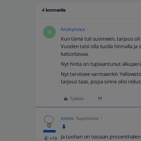
4 kommenttia
Anonymous
A
Kun tämä tuli suomeen, tarjous oli 
Vuoden taisi olla tuolla hinnalla ja
katsottavaa.
Nyt hinta on tuplaantunut alkuperäi
Nyt tarvitsee varmaankin Yellowsto
tarjous taas, jospa sinne olisi reil
Tykkää
tontze
Superstara
Ja tuohan on tosiaan prosenttialennus
+19