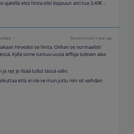
ajatella että hinta olisi loppuun asti tuo 3.49€ ..
vulias
Forum|Forum|1 year ago
nakaan hirveästi se hinta. Onhan se normaalisti
ssä. Kyllä sinne tuntuu uusia leffoja tulevan aika
a nyt jo lisää tullut tässä välin.
ikuttaa että ei ole se mun juttu niin sit vaihdan