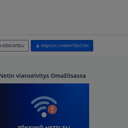
A KESKUSTELU
KIRJAUDU OMAYHTEISÖÖN
Netin vianselvitys OmaElisassa