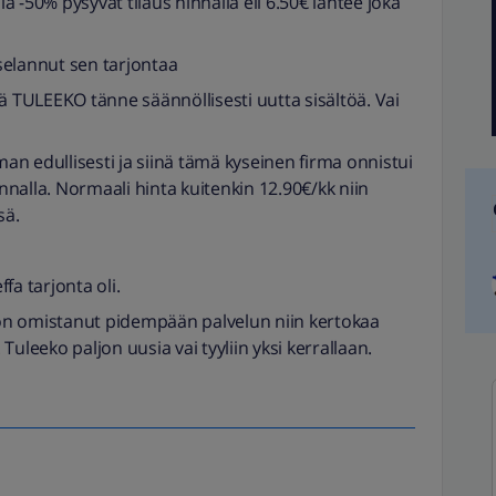
lä -50% pysyvät tilaus hinnalla eli 6.50€ lähtee joka
a selannut sen tarjontaa
ä TULEEKO tänne säännöllisesti uutta sisältöä. Vai
n edullisesti ja siinä tämä kyseinen firma onnistui
innalla. Normaali hinta kuitenkin 12.90€/kk niin
sä.
ffa tarjonta oli.
i on omistanut pidempään palvelun niin kertokaa
uleeko paljon uusia vai tyyliin yksi kerrallaan.