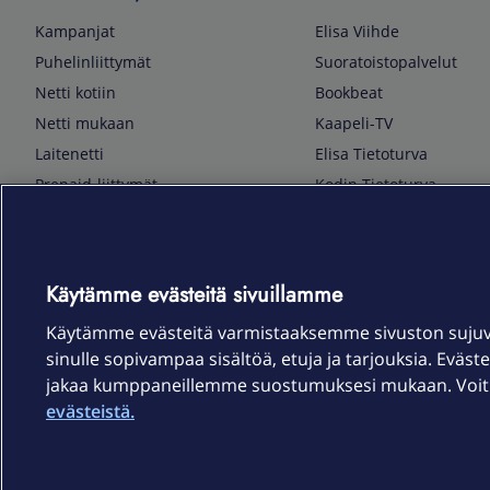
Kampanjat
Elisa Viihde
Puhelinliittymät
Suoratoistopalvelut
Netti kotiin
Bookbeat
Netti mukaan
Kaapeli-TV
Laitenetti
Elisa Tietoturva
Prepaid-liittymät
Kodin Tietoturva
Puhelimet ja tarvikkeet
Mobiilivarmenne
Tietotekniikka
Kuka soittaa
Pelaaminen
Sähköpostipalvelu
Käytämme evästeitä sivuillamme
TV & audio
Elisa Kotiverkko
Käytämme evästeitä varmistaaksemme sivuston suju
Kodinkoneet
Elisa Pilvilinna
sinulle sopivampaa sisältöä, etuja ja tarjouksia. Eväste
Kamerat ja dronet
Elisa Laiteturva
jakaa kumppaneillemme suostumuksesi mukaan. Voit m
Kellot ja rannekkeet
Elisa Rinnakkaisliittymä
evästeistä.
Älykoti
Elisa Kotiturva -hälytys
Elisa Vaihtoetu
Elisa Kotiakku