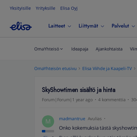
Yksityisille
Yrityksille
Elisa Oyj
Laitteet
Liittymät
Palvelut
OmaYhteisö
Ideapaja
Ajankohtaista
Vii
OmaYhteisön etusivu
Elisa Viihde ja Kaapeli-TV
SkyShowtimen sisältö ja hinta
Forum|Forum|1 year ago
4 kommenttia
30
madmantrue
Avulias
M
Onko kokemuksia tästä skyshowti