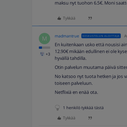
maksu nyt tuohon 6.5€. Moni saattoi 
Tykkää
madmantrue
A
KESKUSTELUN ALOITTAJA
M
En kuitenkaan usko että nousisi ai
12.90€ mikään edullinen ei ole kysee
+3
hyvällä tahdilla.
Otin palvelun muutama päivä sitten j
No katsoo nyt tuota hetken ja jos va
toiseen palveluun.
Netflixiä en enää ota.
1 henkilö tykkää tästä
Tykkää