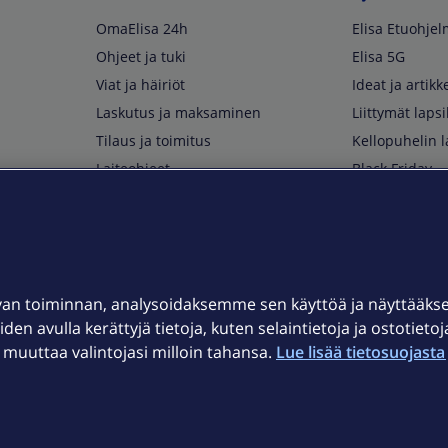
OmaElisa 24h
Elisa Etuohje
Ohjeet ja tuki
Elisa 5G
Viat ja häiriöt
Ideat ja artikke
Laskutus ja maksaminen
Liittymät lapsi
Tilaus ja toimitus
Kellopuhelin l
Laiteohjeet
Black Friday
Asiakaspalvelun yhteystiedot
Huippuetuja El
Soita Omagurulle
OmaYhteisö
Myymälät ja myyntipisteet
van toiminnan, analysoidaksemme sen käyttöä ja näyttääk
Kuuluvuuskartta
iden avulla kerättyjä tietoja, kuten selaintietoja ja ostotieto
Asiakastiedotteet
uuttaa valintojasi milloin tahansa.
Lue lisää tietosuojasta 
t
OmaElisa-sovellus
järjestelmä
Kirjaudu sähköpostiin