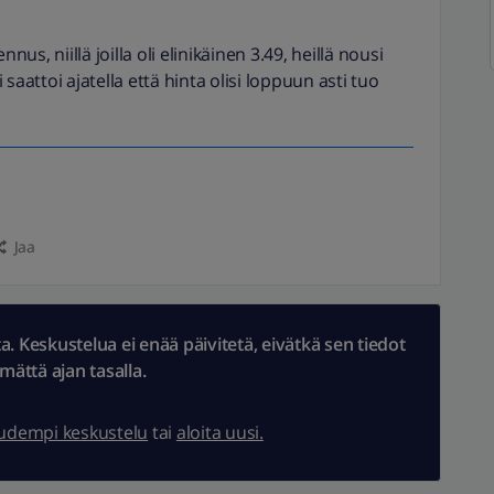
us, niillä joilla oli elinikäinen 3.49, heillä nousi
aattoi ajatella että hinta olisi loppuun asti tuo
Jaa
 Keskustelua ei enää päivitetä, eivätkä sen tiedot
ämättä ajan tasalla.
uudempi keskustelu
tai
aloita uusi.