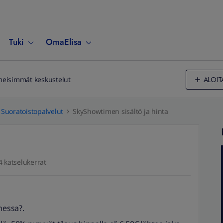
Tuki
OmaElisa
ALOIT
meisimmät keskustelut
Suoratoistopalvelut
SkyShowtimen sisältö ja hinta
4 katselukerrat
messa?.