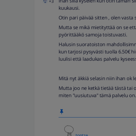
Ihan sillä kyselen kun otin tämän sil
+3
kuukausi.
Otin pari päivää sitten , olen vast
Mutta se mikä mietityttää on se ett
pyörittääkö samoja toistuvasti.
Halusin suoratoiston mahdollisimma
kun tarjosi pysyvästi tuolla 6.50€ h
luulisi että laadukas palvelu kysees
Mitä nyt äkkiä selasin niin ihan ok le
Mutta joo ne ketkä tietää tästä ta
miten "uusiutuva" tämä palvelu on. T
tontze