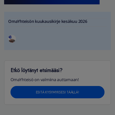
OmaYhteisön kuukausikirje kesäkuu 2026
Etkö löytänyt etsimääsi?
OmaYhteisö on valmiina auttamaan!
ESITÄ KYSYMYKSESI TÄÄLLÄ!