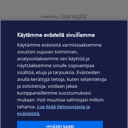
OmaYhteisö-käyttöehdot
Accessibility statement
Käytämme evästeitä sivuillamme
Käytämme evästeitä varmistaaksemme
sivuston sujuvan toiminnan,
Laitteet & liittymät
analysoidaksemme sen käyttöä ja
näyttääksemme sinulle sopivampaa
sisältöä, etuja ja tarjouksia. Evästeiden
Palvelut
avulla kerättyjä tietoja, kuten selaintietoja
ja ostotietoja, voidaan jakaa
Tuki
kumppaneillemme suostumuksesi
mukaan. Voit muuttaa valintojasi milloin
tahansa.
Lue lisää tietosuojasta ja
Ajankohtaista
evästeistä.
Elisa Oyj
HYVÄKSY KAIKKI