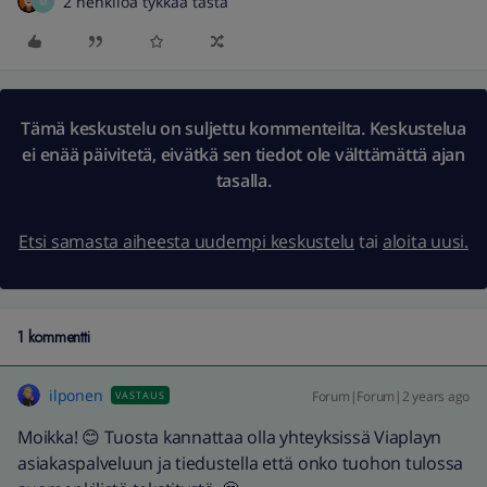
2 henkilöä tykkää tästä
M
Tämä keskustelu on suljettu kommenteilta. Keskustelua
ei enää päivitetä, eivätkä sen tiedot ole välttämättä ajan
tasalla.
Etsi samasta aiheesta uudempi keskustelu
tai
aloita uusi.
1 kommentti
ilponen
Forum|Forum|2 years ago
VASTAUS
Moikka! 😊 Tuosta kannattaa olla yhteyksissä Viaplayn
asiakaspalveluun ja tiedustella että onko tuohon tulossa