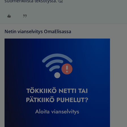
suomenkilistä tekstitystä. 🤔
Netin vianselvitys OmaElisassa