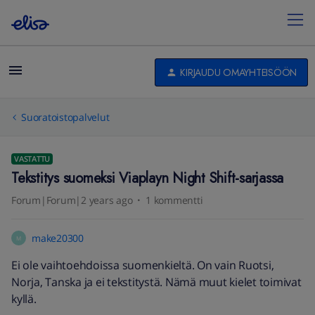
KIRJAUDU OMAYHTEISÖÖN
Suoratoistopalvelut
VASTATTU
Tekstitys suomeksi Viaplayn Night Shift-sarjassa
Forum|Forum|2 years ago
1 kommentti
make20300
M
Ei ole vaihtoehdoissa suomenkieltä. On vain Ruotsi,
Norja, Tanska ja ei tekstitystä. Nämä muut kielet toimivat
kyllä.