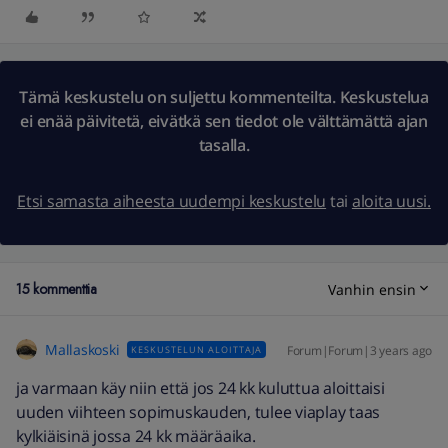
Tämä keskustelu on suljettu kommenteilta. Keskustelua
ei enää päivitetä, eivätkä sen tiedot ole välttämättä ajan
tasalla.
Etsi samasta aiheesta uudempi keskustelu
tai
aloita uusi.
15 kommenttia
Vanhin ensin
Mallaskoski
Forum|Forum|3 years ago
KESKUSTELUN ALOITTAJA
ja varmaan käy niin että jos 24 kk kuluttua aloittaisi
uuden viihteen sopimuskauden, tulee viaplay taas
kylkiäisinä jossa 24 kk määräaika.