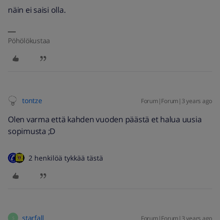
näin ei saisi olla.
Pöhölökustaa
tontze
Forum|Forum|3 years ago
Olen varma että kahden vuoden päästä et halua uusia
sopimusta ;D
2 henkilöä tykkää tästä
starfall
Forum|Forum|3 years ago
S