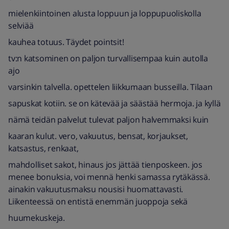
mielenkiintoinen alusta loppuun ja loppupuoliskolla
selviää
kauhea totuus. Täydet pointsit!
tv:n katsominen on paljon turvallisempaa kuin autolla
ajo
varsinkin talvella. opettelen liikkumaan busseilla. Tilaan
sapuskat kotiin. se on kätevää ja säästää hermoja. ja kyllä
nämä teidän palvelut tulevat paljon halvemmaksi kuin
kaaran kulut. vero, vakuutus, bensat, korjaukset,
katsastus, renkaat,
mahdolliset sakot, hinaus jos jättää tienposkeen. jos
menee bonuksia, voi mennä henki samassa rytäkässä.
ainakin vakuutusmaksu nousisi huomattavasti.
Liikenteessä on entistä enemmän juoppoja sekä
huumekuskeja.