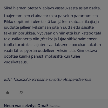
Siinä hieman otetta Viaplayn vastauksesta asian osalta.
Laajentaminen ei aina tarkoita palvelun parantumista.
Pikku oppitunti tulee tästä kun jälleen katoaa tilaajia ja
joudutte jälleen keksimään jotain uutta että saisitte
takaisin porukkaa. Nyt vaan on niin että kun katsoo tätä
taloustilannetta niin
pissitte
ja lujaa sähköpaimeneen
tuolla korotuksella joten saadaksenne porukan takaisin
vaatii lähes pyörän uudelleen keksimistä. Kiinnostava
odottaa kuinka pahasti mokasitte kun tulee
vuosikatsaus.
EDIT 1.3.2023 // Kirosana siivottu -Anspandeemus
Netin vianselvitys OmaElisassa