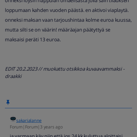
onneksi löysin nappulan omaelisasta jolla sain tilauksen
loppumaan kahden vuoden päästä. en aktivoi viaplaytä.
onneksi maksan vaan tarjoushintaa kolme euroa kuussa,
mutta silti se on väärin! määräajan päätyttyä se
maksaisi peräti 13 euroa.
EDIT 20.2.2023 // muokattu otsikkoa kuvaavammaksi -
draakki
sakarialanne
Forum|Forum|3 years ago
ja varmaan käy niin että jos 24 kk kuluttua aloittaisi