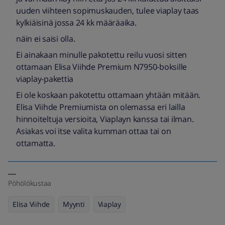
uuden viihteen sopimuskauden, tulee viaplay taas
kylkiäisinä jossa 24 kk määräaika.
näin ei saisi olla.
Ei ainakaan minulle pakotettu reilu vuosi sitten
ottamaan Elisa Viihde Premium N7950-boksille
viaplay-pakettia
Ei ole koskaan pakotettu ottamaan yhtään mitään.
Elisa Viihde Premiumista on olemassa eri lailla
hinnoiteltuja versioita, Viaplayn kanssa tai ilman.
Asiakas voi itse valita kumman ottaa tai on
ottamatta.
Pöhölökustaa
Elisa Viihde
Myynti
Viaplay