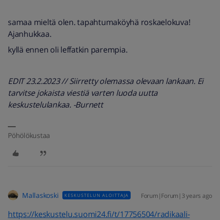
samaa mieltä olen. tapahtumaköyhä roskaelokuva!
Ajanhukkaa.
kyllä ennen oli leffatkin parempia.
EDIT 23.2.2023 // Siirretty olemassa olevaan lankaan. Ei
tarvitse jokaista viestiä varten luoda uutta
keskustelulankaa. -Burnett
Pöhölökustaa
Mallaskoski
Forum|Forum|3 years ago
KESKUSTELUN ALOITTAJA
https://keskustelu.suomi24.fi/t/17756504/radikaali-