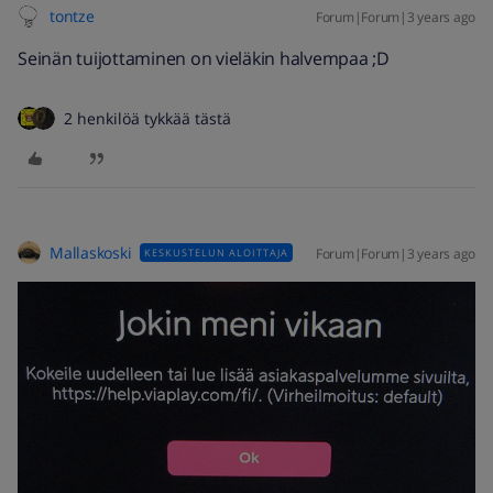
tontze
Forum|Forum|3 years ago
Seinän tuijottaminen on vieläkin halvempaa ;D
2 henkilöä tykkää tästä
Mallaskoski
Forum|Forum|3 years ago
KESKUSTELUN ALOITTAJA