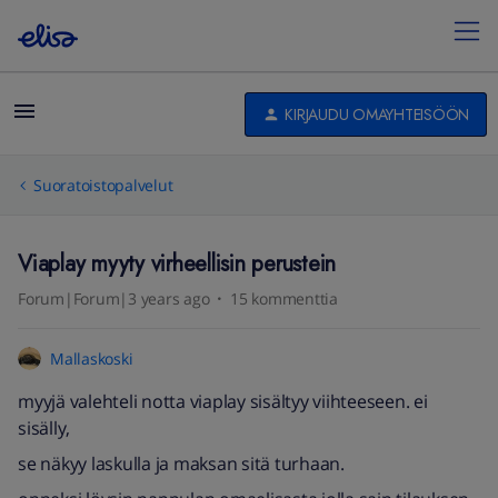
KIRJAUDU OMAYHTEISÖÖN
Suoratoistopalvelut
Viaplay myyty virheellisin perustein
Forum|Forum|3 years ago
15 kommenttia
Mallaskoski
myyjä valehteli notta viaplay sisältyy viihteeseen. ei
sisälly,
se näkyy laskulla ja maksan sitä turhaan.