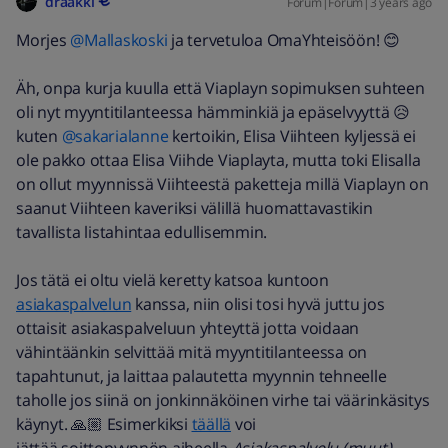
draakki
Forum|Forum|3 years ago
Morjes
@Mallaskoski
ja tervetuloa OmaYhteisöön! 😊
Äh, onpa kurja kuulla että Viaplayn sopimuksen suhteen
oli nyt myyntitilanteessa hämminkiä ja epäselvyyttä 😥
kuten
@sakarialanne
kertoikin, Elisa Viihteen kyljessä ei
ole pakko ottaa Elisa Viihde Viaplayta, mutta toki Elisalla
on ollut myynnissä Viihteestä paketteja millä Viaplayn on
saanut Viihteen kaveriksi välillä huomattavastikin
tavallista listahintaa edullisemmin.
Jos tätä ei oltu vielä keretty katsoa kuntoon
asiakaspalvelun
kanssa, niin olisi tosi hyvä juttu jos
ottaisit asiakaspalveluun yhteyttä jotta voidaan
vähintäänkin selvittää mitä myyntitilanteessa on
tapahtunut, ja laittaa palautetta myynnin tehneelle
taholle jos siinä on jonkinnäköinen virhe tai väärinkäsitys
käynyt. 🙏🏼
Esimerkiksi
täällä
voi