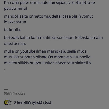
Kun otin palvelunne autoilun sijaan, voi olla jotta se
pelasti minut
mahdolliselta onnettomuudelta jossa olisin voinut
loukkaantua
tai kuolla.
tästedes laitan kommentit katsomistani leffoista omaan
osastoonsa.
mulla on youtube ilman mainoksia. siellä myös
musiikkitarjontaa piisaa. On mahtavaa kuunnella
mielimusiikkia huippuluokan äänentoistolaitteilla.
‘
Pöhölökustaa
2 henkilöä tykkää tästä