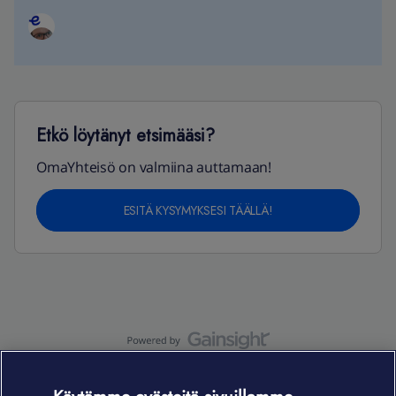
Etkö löytänyt etsimääsi?
OmaYhteisö on valmiina auttamaan!
ESITÄ KYSYMYKSESI TÄÄLLÄ!
OmaYhteisö-käyttöehdot
Accessibility statement