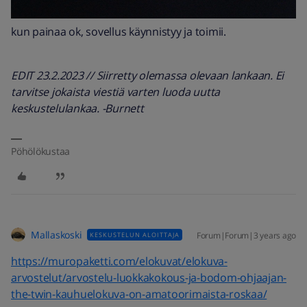
kun painaa ok, sovellus käynnistyy ja toimii.
EDIT 23.2.2023 // Siirretty olemassa olevaan lankaan. Ei
tarvitse jokaista viestiä varten luoda uutta
keskustelulankaa. -Burnett
Pöhölökustaa
Mallaskoski
Forum|Forum|3 years ago
KESKUSTELUN ALOITTAJA
https://muropaketti.com/elokuvat/elokuva-
arvostelut/arvostelu-luokkakokous-ja-bodom-ohjaajan-
the-twin-kauhuelokuva-on-amatoorimaista-roskaa/