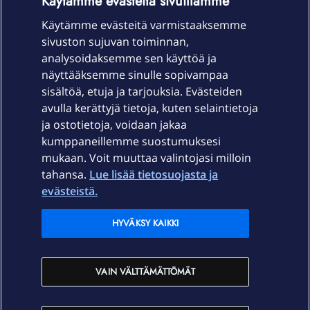
Käytämme evästeitä sivuillamme
Käytämme evästeitä varmistaaksemme
sivuston sujuvan toiminnan,
Laitteet & liittymät
analysoidaksemme sen käyttöä ja
näyttääksemme sinulle sopivampaa
sisältöä, etuja ja tarjouksia. Evästeiden
Palvelut
avulla kerättyjä tietoja, kuten selaintietoja
ja ostotietoja, voidaan jakaa
Tuki
kumppaneillemme suostumuksesi
mukaan. Voit muuttaa valintojasi milloin
tahansa.
Lue lisää tietosuojasta ja
Ajankohtaista
evästeistä.
Elisa Oyj
HYVÄKSY KAIKKI
In English
VAIN VÄLTTÄMÄTTÖMÄT
På Svenska