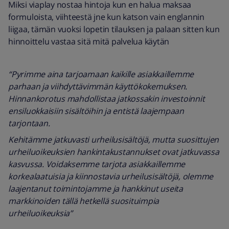
Miksi viaplay nostaa hintoja kun en halua maksaa
formuloista, viihteestä jne kun katson vain englannin
liigaa, tämän vuoksi lopetin tilauksen ja palaan sitten kun
hinnoittelu vastaa sitä mitä palvelua käytän
“Pyrimme aina tarjoamaan kaikille asiakkaillemme
parhaan ja viihdyttävimmän käyttökokemuksen.
Hinnankorotus mahdollistaa jatkossakin investoinnit
ensiluokkaisiin sisältöihin ja entistä laajempaan
tarjontaan.
Kehitämme jatkuvasti urheilusisältöjä, mutta suosittujen
urheiluoikeuksien hankintakustannukset ovat jatkuvassa
kasvussa. Voidaksemme tarjota asiakkaillemme
korkealaatuisia ja kiinnostavia urheilusisältöjä, olemme
laajentanut toimintojamme ja hankkinut useita
markkinoiden tällä hetkellä suosituimpia
urheiluoikeuksia”