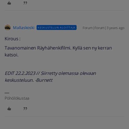
Mallaskoski
Forum|Forum|3 years ago
KESKUSTELUN ALOITTAJA
Kirous :
Tavanomainen Räyhähenkifilmi. Kyllä sen ny kerran
katsoi.
EDIT 22.2.2023 // Siirretty olemassa olevaan
keskusteluun. -Burnett
Pöhölökustaa