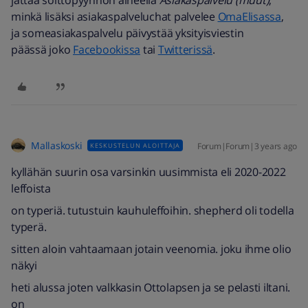
jättää
soittopyynnön
aiheella
Asiakaspalvelu (muut)
,
minkä lisäksi asiakaspalveluchat palvelee
OmaElisassa
,
ja someasiakaspalvelu päivystää
yksityisviestin
päässä
joko
Facebookissa
tai
Twitterissä
.
Mallaskoski
Forum|Forum|3 years ago
KESKUSTELUN ALOITTAJA
kyllähän suurin osa varsinkin uusimmista eli 2020-2022
leffoista
on typeriä. tutustuin kauhuleffoihin. shepherd oli todella
typerä.
sitten aloin vahtaamaan jotain veenomia. joku ihme olio
näkyi
heti alussa joten valkkasin Ottolapsen ja se pelasti iltani.
on