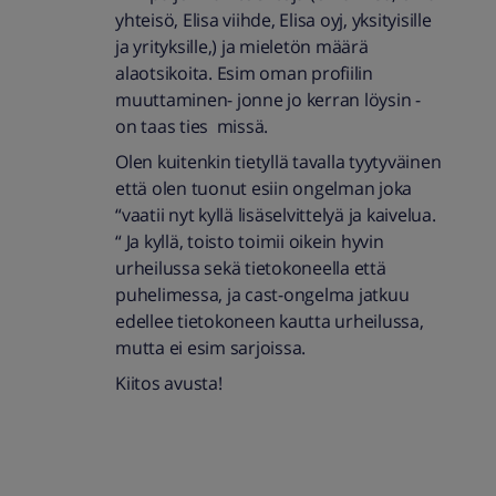
yhteisö, Elisa viihde, Elisa oyj, yksityisille
ja yrityksille,) ja mieletön määrä
alaotsikoita. Esim oman profiilin
muuttaminen- jonne jo kerran löysin -
on taas ties missä.
Olen kuitenkin tietyllä tavalla tyytyväinen
että olen tuonut esiin ongelman joka
“vaatii nyt kyllä lisäselvittelyä ja kaivelua.
“ Ja kyllä, toisto toimii oikein hyvin
urheilussa sekä tietokoneella että
puhelimessa, ja cast-ongelma jatkuu
edellee tietokoneen kautta urheilussa,
mutta ei esim sarjoissa.
Kiitos avusta!