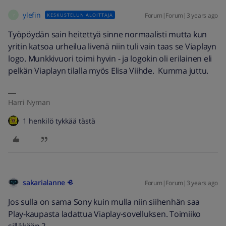
ylefin
Forum|Forum|3 years ago
KESKUSTELUN ALOITTAJA
Y
Työpöydän sain heitettyä sinne normaalisti mutta kun
yritin katsoa urheilua livenä niin tuli vain taas se Viaplayn
logo. Munkkivuori toimi hyvin - ja logokin oli erilainen eli
pelkän Viaplayn tilalla myös Elisa Viihde. Kumma juttu.
Harri Nyman
1 henkilö tykkää tästä
sakarialanne
Forum|Forum|3 years ago
Jos sulla on sama Sony kuin mulla niin siihenhän saa
Play-kaupasta ladattua Viaplay-sovelluksen. Toimiiko