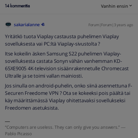
14 kommenttia
Vanhin ensin
sakarialanne
Forum|Forum|3 years ago
Yritätkö tuota Viaplay castausta puhelimen Viaplay
sovelluksesta vai PC:ltä Viaplay-sivustolta ?
Itse kokeilin äsken Samsung S22 puhelimen Viaplay-
sovelluksesta castata Sonyn vähän vanhemman KD-
65XE9005 4K-television sisäänrakennetulle Chromecast
Ultralle ja se toimi vallan mainiosti.
Jos sinulla on android-puhelin, onko siinä asennettuna F-
Securen Freedome VPN ? Ota se kokeeksi pois päältä tai
käy määrittämässä Viaplay ohitettavaksi sovellukseksi
Freedomen asetuksista.
“Computers are useless. They can only give you answers.” ―
Pablo Picasso