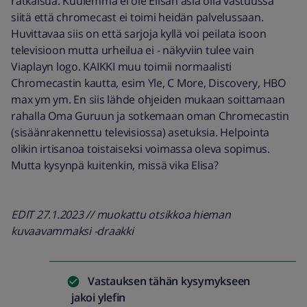
ratkaisua. Kuulemma ei ole Elisan asia olla vastuussa
siitä että chromecast ei toimi heidän palvelussaan.
Huvittavaa siis on että sarjoja kyllä voi peilata isoon
televisioon mutta urheilua ei - näkyviin tulee vain
Viaplayn logo. KAIKKI muu toimii normaalisti
Chromecastin kautta, esim Yle, C More, Discovery, HBO
max ym ym. En siis lähde ohjeiden mukaan soittamaan
rahalla Oma Guruun ja sotkemaan oman Chromecastin
(sisäänrakennettu televisiossa) asetuksia. Helpointa
olikin irtisanoa toistaiseksi voimassa oleva sopimus.
Mutta kysynpä kuitenkin, missä vika Elisa?
EDIT 27.1.2023 // muokattu otsikkoa hieman
kuvaavammaksi -draakki
Vastauksen tähän kysymykseen
jakoi
ylefin