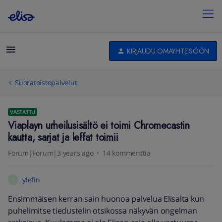
KIRJAUDU OMAYHTEISÖÖN
Suoratoistopalvelut
VASTATTU
Viaplayn urheilusisältö ei toimi Chromecastin
kautta, sarjat ja leffat toimii
Forum|Forum|3 years ago
14 kommenttia
ylefin
Y
Ensimmäisen kerran sain huonoa palvelua Elisalta kun
puhelimitse tiedustelin otsikossa näkyvän ongelman