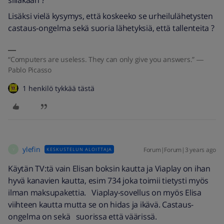
silläkään ?
Lisäksi vielä kysymys, että koskeeko se urheilulähetysten
castaus-ongelma sekä suoria lähetyksiä, että tallenteita ?
“Computers are useless. They can only give you answers.” ―
Pablo Picasso
1 henkilö tykkää tästä
ylefin
Forum|Forum|3 years ago
KESKUSTELUN ALOITTAJA
Y
Käytän TV:tä vain Elisan boksin kautta ja Viaplay on ihan
hyvä kanavien kautta, esim 734 joka toimii tietysti myös
ilman maksupakettia. Viaplay-sovellus on myös Elisa
viihteen kautta mutta se on hidas ja ikävä. Castaus-
ongelma on sekä suorissa että väärissä.