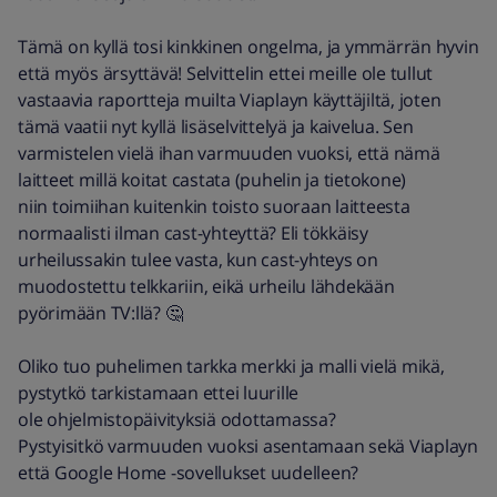
Tämä on kyllä tosi kinkkinen ongelma, ja ymmärrän hyvin
että myös ärsyttävä! Selvittelin ettei meille ole tullut
vastaavia raportteja muilta Viaplayn käyttäjiltä, joten
tämä vaatii nyt kyllä lisäselvittelyä ja kaivelua. Sen
varmistelen vielä ihan varmuuden vuoksi, että nämä
laitteet millä koitat castata (puhelin ja tietokone)
niin toimiihan kuitenkin toisto suoraan laitteesta
normaalisti ilman cast-yhteyttä? Eli tökkäisy
urheilussakin tulee vasta, kun cast-yhteys on
muodostettu telkkariin, eikä urheilu lähdekään
pyörimään TV:llä? 🤔
Oliko tuo puhelimen tarkka merkki ja malli vielä mikä,
pystytkö tarkistamaan ettei luurille
ole ohjelmistopäivityksiä odottamassa?
Pystyisitkö varmuuden vuoksi asentamaan sekä Viaplayn
että Google Home -sovellukset uudelleen?