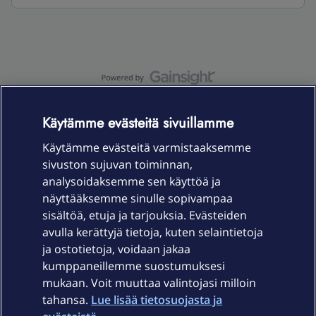
OmaYhteisö-käyttöehdot
Accessibility statement
Käytämme evästeitä sivuillamme
Käytämme evästeitä varmistaaksemme
sivuston sujuvan toiminnan,
Laitteet & liittymät
analysoidaksemme sen käyttöä ja
näyttääksemme sinulle sopivampaa
sisältöä, etuja ja tarjouksia. Evästeiden
Palvelut
avulla kerättyjä tietoja, kuten selaintietoja
ja ostotietoja, voidaan jakaa
Tuki
kumppaneillemme suostumuksesi
mukaan. Voit muuttaa valintojasi milloin
tahansa.
Lue lisää tietosuojasta ja
Ajankohtaista