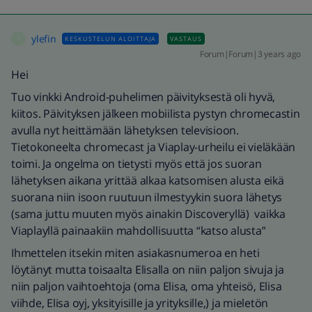
ylefin
KESKUSTELUN ALOITTAJA
VASTAUS
Y
Forum|Forum|3 years ago
Hei
Tuo vinkki Android-puhelimen päivityksestä oli hyvä,
kiitos. Päivityksen jälkeen mobiilista pystyn chromecastin
avulla nyt heittämään lähetyksen televisioon.
Tietokoneelta chromecast ja Viaplay-urheilu ei vieläkään
toimi. Ja ongelma on tietysti myös että jos suoran
lähetyksen aikana yrittää alkaa katsomisen alusta eikä
suorana niin isoon ruutuun ilmestyykin suora lähetys
(sama juttu muuten myös ainakin Discoveryllä) vaikka
Viaplayllä painaakiin mahdollisuutta “katso alusta”
Ihmettelen itsekin miten asiakasnumeroa en heti
löytänyt mutta toisaalta Elisalla on niin paljon sivuja ja
niin paljon vaihtoehtoja (oma Elisa, oma yhteisö, Elisa
viihde, Elisa oyj, yksityisille ja yrityksille,) ja mieletön