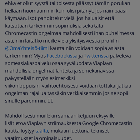
ehkä et ollut syystä tai toisesta päässyt tämän porukan
hellään huomaan niin kuin olisi pitänyt. Jos näin pääsi
käymään, isot pahoittelut vielä! Jos haluaisit että
katsotaan tarkemmin sopimuksia sekä tätä
Chromecastin ongelmaa mahdollisesti ihan puhelimessa
asti, niin laitatko meille vielä yksityisviestiä profiilin
@OmaYhteisö-tiimi
kautta niin voidaan sopia asiasta
tarkemmin? Myös
Facebookissa
ja
Twitterissä
palveleva
someasiakaspalvelu osaa syväluodata Viaplayn
mahdollisia ongelmatilanteita ja somekanavissa
päivystellään myös esimerkiksi
viikonloppuisin, vaihtoehtoisesti voidaan tottakai jatkaa
ongelman rajailua tässäkin verkkaisemmin jos se sopii
sinulle paremmin. 👍🏼
Mahdollisesti muillekin samaan ketjuun eksyville
lisätietoa Viaplayn striimauksesta Google Chromecastin
kautta löytyy
täältä
, mukaan luettuna tekniset
vaatimukset ja ominaisuudet.