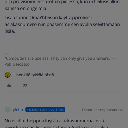
olla provisioinneissa jotain pielessä, kun urheilusisällön
kanssa on ongelmia.
Lisää tänne OmaYhteisön käyttäjäprofiilisi
asiakasnumero niin pääsemme sen avulla selvittämään
lisää.
“Computers are useless. They can only give you answers.” ―
Pablo Picasso
1 henkilö tykkää tästä
ylefin
Forum|Forum|3 years ago
KESKUSTELUN ALOITTAJA
Y
No ei ollut helppoa löytää asiakasnumeroa, eikä
myöskään sen lisäämistä tänne. Siellä on nyt jokin