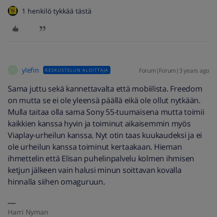
1 henkilö tykkää tästä
ylefin
Forum|Forum|3 years ago
KESKUSTELUN ALOITTAJA
Y
Sama juttu sekä kannettavalta että mobiilista. Freedom
on mutta se ei ole yleensä päällä eikä ole ollut nytkään.
Mulla taitaa olla sama Sony 55-tuumaisena mutta toimii
kaikkien kanssa hyvin ja toiminut aikaisemmin myös
Viaplay-urheilun kanssa. Nyt otin taas kuukaudeksi ja ei
ole urheilun kanssa toiminut kertaakaan. Hieman
ihmettelin että Elisan puhelinpalvelu kolmen ihmisen
ketjun jälkeen vain halusi minun soittavan kovalla
hinnalla siihen omaguruun.
Harri Nyman