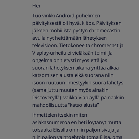
Hei
Tuo vinkki Android-puhelimen
päivityksestä oli hyvä, kiitos. Päivityksen
jälkeen mobiilista pystyn chromecastin
avulla nyt heittämään lähetyksen
televisioon. Tietokoneelta chromecast ja
Viaplay-urheilu ei vieläkään toimi. Ja
ongelma on tietysti myös että jos
suoran lähetyksen aikana yrittää alkaa
katsomisen alusta eikä suorana niin
isoon ruutuun ilmestyykin suora lähetys
(sama juttu muuten myös ainakin
Discoveryllä) vaikka Viaplayllä painaakiin
mahdollisuutta “katso alusta”
Ihmettelen itsekin miten
asiakasnumeroa en heti löytänyt mutta
toisaalta Elisalla on niin paljon sivuja ja
niin paljon vaihtoehtoja (oma Elisa, oma