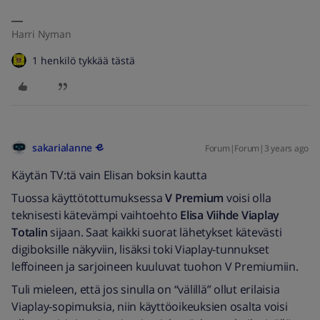
Harri Nyman
1 henkilö tykkää tästä
sakarialanne
Forum|Forum|3 years ago
Käytän TV:tä vain Elisan boksin kautta
Tuossa käyttötottumuksessa
V Premium
voisi olla
teknisesti kätevämpi vaihtoehto
Elisa Viihde Viaplay
Totalin
sijaan. Saat kaikki suorat lähetykset kätevästi
digiboksille näkyviin, lisäksi toki Viaplay-tunnukset
leffoineen ja sarjoineen kuuluvat tuohon V Premiumiin.
Tuli mieleen, että jos sinulla on “välillä” ollut erilaisia
Viaplay-sopimuksia, niin käyttöoikeuksien osalta voisi