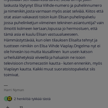
laskusta löytynyt Elisa Viihde-numero ja puhelinnumero
ja nimenikin,josta varmaan myös asiat selviää. Kiitos että
otat asian vakavasti toisin kuin Elisan puhelinpalvelu
jossa puhelinketjun viimeinen tekninen asiantuntija? vain
ilmoitti kolmeen kertaan,lopussa jo hermostuen, että
tämä asia ei kuulu Elisan vastuualueeseen.
Hämmästyttävää, kun olen tilauksen Elisalta tehnyt ja
tuotteen nimikin on Elisa Viihde Viaplay.Ongelma nyt ei
ole hirveän iso mutta kiusallinen kun usein katson
urheilulähetyksiä viiveellä ja haluaisin ne isoon
televisioon chromecastin kautta - kuten ennenkin, myös
Viaplayn kautta. Kaikki muut suoratoistopalvelut siis
toimivat.
Harri Nyman
2 henkilöä tykkää tästä
P