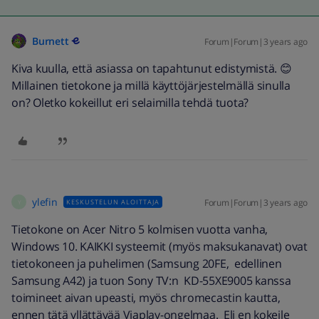
Burnett
Forum|Forum|3 years ago
Kiva kuulla, että asiassa on tapahtunut edistymistä. 😊
Millainen tietokone ja millä käyttöjärjestelmällä sinulla
on? Oletko kokeillut eri selaimilla tehdä tuota?
ylefin
Forum|Forum|3 years ago
KESKUSTELUN ALOITTAJA
Y
Tietokone on Acer Nitro 5 kolmisen vuotta vanha,
Windows 10. KAIKKI systeemit (myös maksukanavat) ovat
tietokoneen ja puhelimen (Samsung 20FE, edellinen
Samsung A42) ja tuon Sony TV:n KD-55XE9005 kanssa
toimineet aivan upeasti, myös chromecastin kautta,
ennen tätä yllättävää Viaplay-ongelmaa. Eli en kokeile