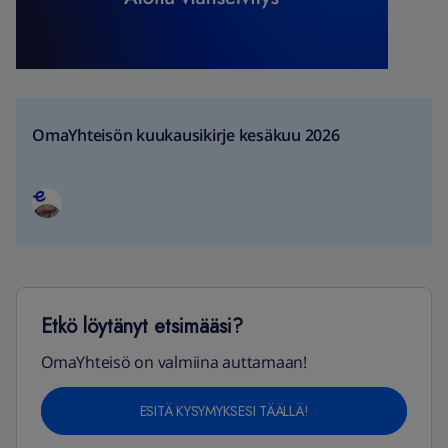
OmaYhteisön kuukausikirje kesäkuu 2026
Etkö löytänyt etsimääsi?
OmaYhteisö on valmiina auttamaan!
ESITÄ KYSYMYKSESI TÄÄLLÄ!