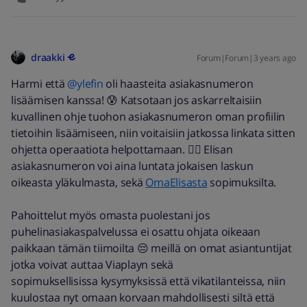
draakki
Forum|Forum|3 years ago
Harmi että
@ylefin
oli haasteita asiakasnumeron
lisäämisen kanssa! 😰 Katsotaan jos askarreltaisiin
kuvallinen ohje tuohon asiakasnumeron oman profiilin
tietoihin lisäämiseen, niin voitaisiin jatkossa linkata sitten
ohjetta operaatiota helpottamaan. 👍🏼 Elisan
asiakasnumeron voi aina luntata jokaisen laskun
oikeasta yläkulmasta, sekä
OmaElisasta
sopimuksilta.
Pahoittelut myös omasta puolestani jos
puhelinasiakaspalvelussa ei osattu ohjata oikeaan
paikkaan tämän tiimoilta 😔 meillä on omat asiantuntijat
jotka voivat auttaa Viaplayn sekä
sopimuksellisissa kysymyksissä että vikatilanteissa, niin
kuulostaa nyt omaan korvaan mahdollisesti siltä että