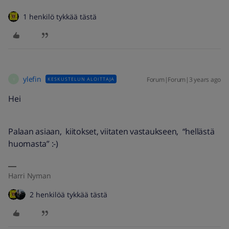
1 henkilö tykkää tästä
ylefin
Forum|Forum|3 years ago
KESKUSTELUN ALOITTAJA
Y
Hei
Palaan asiaan, kiitokset, viitaten vastaukseen, “hellästä
huomasta” :-)
Harri Nyman
2 henkilöä tykkää tästä