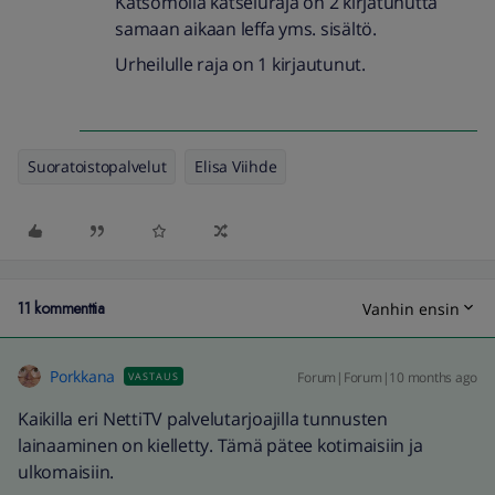
Katsomolla katseluraja on 2 kirjatunutta
samaan aikaan leffa yms. sisältö.
Urheilulle raja on 1 kirjautunut.
Suoratoistopalvelut
Elisa Viihde
11 kommenttia
Vanhin ensin
Porkkana
Forum|Forum|10 months ago
VASTAUS
Kaikilla eri NettiTV palvelutarjoajilla tunnusten
lainaaminen on kielletty. Tämä pätee kotimaisiin ja
ulkomaisiin.