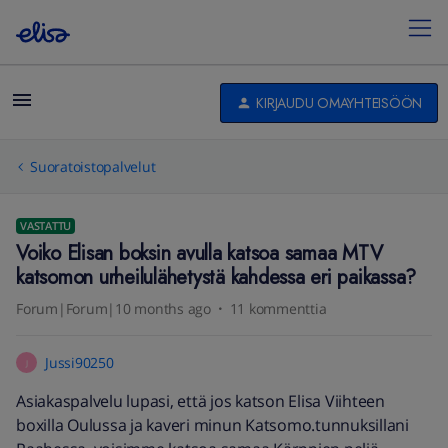
KIRJAUDU OMAYHTEISÖÖN
Suoratoistopalvelut
VASTATTU
Voiko Elisan boksin avulla katsoa samaa MTV
katsomon urheilulähetystä kahdessa eri paikassa?
Forum|Forum|10 months ago
11 kommenttia
Jussi90250
J
Asiakaspalvelu lupasi, että jos katson Elisa Viihteen
boxilla Oulussa ja kaveri minun Katsomo.tunnuksillani