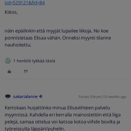
tid=529121&fid=84
Kiitos,
näin epäilinkin että myyjät lupailee liikoja. No koe
ponnistetaas Elisaa vähän. Onneksi myynti tilanne
nauhoitettu.
1 henkilö tykkää tästä
sakarialanne
Forum|Forum|10 months ago
Kertokaas huijattiinko minua Elisaviihteen palvelu
myynnissä. Kahdella eri kerralla mainostettiin että liiga
pelejä, samaa ottelua voi katsoa kotoa viihde boxilta ja
työreissulta läppäri/puhelin.