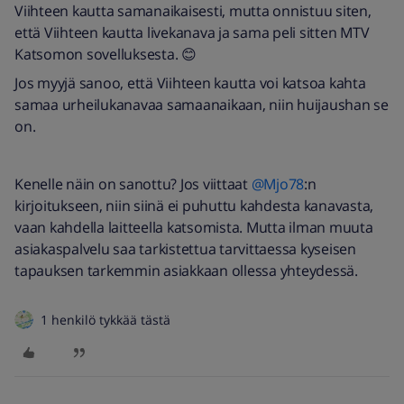
Viihteen kautta samanaikaisesti, mutta onnistuu siten,
että Viihteen kautta livekanava ja sama peli sitten MTV
Katsomon sovelluksesta. 😊
Jos myyjä sanoo, että Viihteen kautta voi katsoa kahta
samaa urheilukanavaa samaanaikaan, niin huijaushan se
on.
Kenelle näin on sanottu? Jos viittaat ​
@Mjo78
:n
kirjoitukseen, niin siinä ei puhuttu kahdesta kanavasta,
vaan kahdella laitteella katsomista. Mutta ilman muuta
asiakaspalvelu saa tarkistettua tarvittaessa kyseisen
tapauksen tarkemmin asiakkaan ollessa yhteydessä.
1 henkilö tykkää tästä