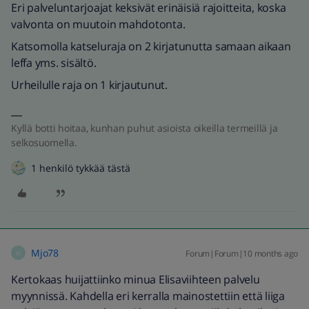
Eri palveluntarjoajat keksivät erinäisiä rajoitteita, koska
valvonta on muutoin mahdotonta.
Katsomolla katseluraja on 2 kirjatunutta samaan aikaan
leffa yms. sisältö.
Urheilulle raja on 1 kirjautunut.
Kyllä botti hoitaa, kunhan puhut asioista oikeilla termeillä ja
selkosuomella.
1 henkilö tykkää tästä
Mjo78
Forum|Forum|10 months ago
M
Kertokaas huijattiinko minua Elisaviihteen palvelu
myynnissä. Kahdella eri kerralla mainostettiin että liiga