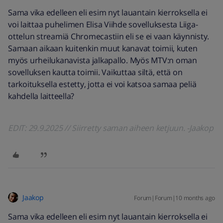
Sama vika edelleen eli esim nyt lauantain kierroksella ei
voi laittaa puhelimen Elisa Viihde sovelluksesta Liiga-
ottelun streamiä Chromecastiin eli se ei vaan käynnisty.
Samaan aikaan kuitenkin muut kanavat toimii, kuten
myös urheilukanavista jalkapallo. Myös MTV:n oman
sovelluksen kautta toimii. Vaikuttaa siltä, että on
tarkoituksella estetty, jotta ei voi katsoa samaa peliä
kahdella laitteella?
EDIT: 29.9.2025 // Siirretty saman aiheen ketjuun. -Jaakop
Jaakop
Forum|Forum|10 months ago
Sama vika edelleen eli esim nyt lauantain kierroksella ei