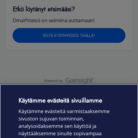
Etkö löytänyt etsimääsi?
OmaYhteisö on valmiina auttamaan!
ESITÄ KYSYMYKSESI TÄÄLLÄ!
OmaYhteisö-käyttöehdot
Accessibility statement
Käytämme evästeitä sivuillamme
Käytämme evästeitä varmistaaksemme
sivuston sujuvan toiminnan,
Laitteet & liittymät
analysoidaksemme sen käyttöä ja
näyttääksemme sinulle sopivampaa