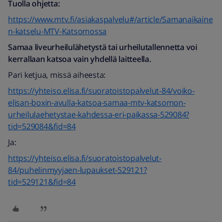
Tuolla ohjetta:
https://www.mtv.fi/asiakaspalvelu#/article/Samanaikaine
n-katselu-MTV-Katsomossa
Samaa liveurheilulähetystä tai urheilutallennetta voi
kerrallaan katsoa vain yhdellä laitteella.
Pari ketjua, missä aiheesta:
https://yhteiso.elisa.fi/suoratoistopalvelut-84/voiko-
elisan-boxin-avulla-katsoa-samaa-mtv-katsomon-
urheilulaehetystae-kahdessa-eri-paikassa-529084?
tid=529084&fid=84
Ja:
https://yhteiso.elisa.fi/suoratoistopalvelut-
84/puhelinmyyjaen-lupaukset-529121?
tid=529121&fid=84