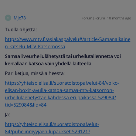
Mjo78
Forum|Forum|10 months ago
M
Tuolla ohjetta:
https://www.mtv.fi/asiakaspalvelu#/article/Samanaikaine
n-katselu-MTV-Katsomossa
Samaa liveurheilulähetystä tai urheilutallennetta voi
kerrallaan katsoa vain yhdellä laitteella.
Pari ketjua, missä aiheesta:
https://yhteiso.elisa.fi/suoratoistopalvelut-84/voiko-
elisan-boxin-avulla-katsoa-samaa-mtv-katsomon-
urheilulaehetystae-kahdessa-eri-paikassa-529084?
tid=529084&fid=84
Ja:
https://yhteiso.elisa.fi/suoratoistopalvelut-
84/puhelinmyyjaen-lupaukset-529121?