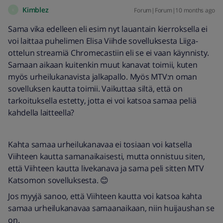
Kimblez
Forum|Forum|10 months ago
K
Sama vika edelleen eli esim nyt lauantain kierroksella ei
voi laittaa puhelimen Elisa Viihde sovelluksesta Liiga-
ottelun streamiä Chromecastiin eli se ei vaan käynnisty.
Samaan aikaan kuitenkin muut kanavat toimii, kuten
myös urheilukanavista jalkapallo. Myös MTV:n oman
sovelluksen kautta toimii. Vaikuttaa siltä, että on
tarkoituksella estetty, jotta ei voi katsoa samaa peliä
kahdella laitteella?
Kahta samaa urheilukanavaa ei tosiaan voi katsella
Viihteen kautta samanaikaisesti, mutta onnistuu siten,
että Viihteen kautta livekanava ja sama peli sitten MTV
Katsomon sovelluksesta. 😊
Jos myyjä sanoo, että Viihteen kautta voi katsoa kahta
samaa urheilukanavaa samaanaikaan, niin huijaushan se
on.