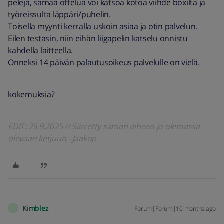
pelejä, samaa ottelua voi katsoa kotoa viihde boxilta ja
työreissulta läppäri/puhelin.
Toisella myynti kerralla uskoin asiaa ja otin palvelun.
Eilen testasin, niin eihän liigapelin katselu onnistu
kahdella laitteella.
Onneksi 14 päivän palautusoikeus palvelulle on vielä.
kokemuksia?
EDIT: 29.9.2025 // Siirretty saman aiheen jo olemassa
olevaan ketjuun. -Jaakop
Kimblez
Forum|Forum|10 months ago
K