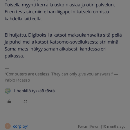
Toisella myynti kerralla uskoin asiaa ja otin palvelun.
Eilen testasin, niin eihän liigapelin katselu onnistu
kahdella laitteella.
Ei huijattu. Digiboksilla katsot maksukanavalta sitä peliä
ja puhelimella katsot Katsomo-sovelluksesta striiminä.
Sama matsi näkyy saman aikaisesti kahdessa eri
paikassa.
“Computers are useless. They can only give you answers.” ―
Pablo Picasso
1 henkilö tykkää tästä
corpioy1
Forum|Forum|10 months ago
C