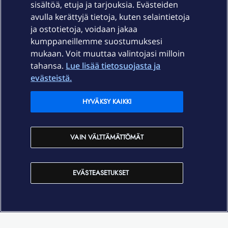
sisältöä, etuja ja tarjouksia. Evästeiden
Palvelut
avulla kerättyjä tietoja, kuten selaintietoja
ja ostotietoja, voidaan jakaa
Tuki
kumppaneillemme suostumuksesi
mukaan. Voit muuttaa valintojasi milloin
tahansa.
Lue lisää tietosuojasta ja
Ajankohtaista
evästeistä.
Elisa Oyj
HYVÄKSY KAIKKI
In English
VAIN VÄLTTÄMÄTTÖMÄT
På Svenska
EVÄSTEASETUKSET
Sopimusehdot
Tietosuoja
Saavutettavuus
Evästeasetukset
Tekijänoikeudet © 2026 Elisa Oyj.