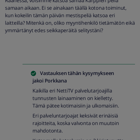
Raahessa, voisimme katsoa samaa Kärppien peliä
samaan aikaan. Ei se ainakaan täällä kotona toiminut,
kun kokeilin tämän päivän mestispeliä katsoa eri
laitteilla? Mitenkä on, oliko myyntihenkilö tietämätön eikä
ymmärtänyt edes seikkaperäitä selitystäni?
Vastauksen tähän kysymykseen
jakoi
Porkkana
Kaikilla eri NettiTV palvelutarjoajilla
tunnusten lainaaminen on kielletty.
Tämä pätee kotimaisiin ja ulkomaisiin.
Eri palveluntarjoajat keksivät erinäisiä
rajoitteita, koska valvonta on muutoin
mahdotonta.