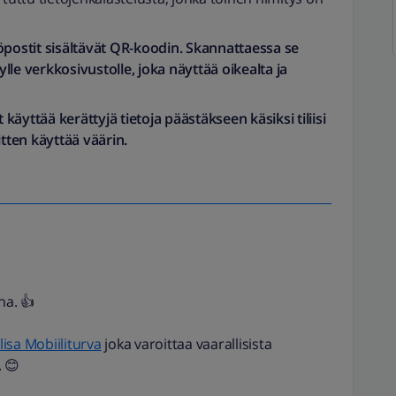
öpostit sisältävät QR-koodin. Skannattaessa se
le verkkosivustolle, joka näyttää oikealta ja
 käyttää kerättyjä tietoja päästäkseen käsiksi tiliisi
sitten käyttää väärin.
na. 👍
lisa Mobiiliturva
joka varoittaa vaarallisista
. 😊