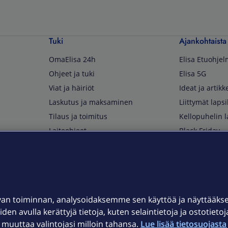
Tuki
Ajankohtaista
OmaElisa 24h
Elisa Etuohje
Ohjeet ja tuki
Elisa 5G
Viat ja häiriöt
Ideat ja artikke
Laskutus ja maksaminen
Liittymät lapsi
Tilaus ja toimitus
Kellopuhelin l
Laiteohjeet
Black Friday
Asiakaspalvelun yhteystiedot
Huippuetuja El
Soita Omagurulle
OmaYhteisö
Myymälät ja myyntipisteet
van toiminnan, analysoidaksemme sen käyttöä ja näyttääk
Kuuluvuuskartta
iden avulla kerättyjä tietoja, kuten selaintietoja ja ostotieto
Asiakastiedotteet
uuttaa valintojasi milloin tahansa.
Lue lisää tietosuojasta 