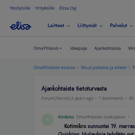
Yksityisille
Yrityksille
Elisa Oyj
Laitteet
Liittymät
Palvelut
OmaYhteisö
Ideapaja
Ajankohtaista
Vii
OmaYhteisön etusivu
Muut palvelut ja aiheet
T
Ajankohtaista tietoturvasta
Forum|Forum|2 years ago
1 kommentti
95 
Kimblez
OmaYhteisön luottojäsen
K
Kotimikro
sunnuntai 19. marra
Quishing: Huijauksia tehdään nyt