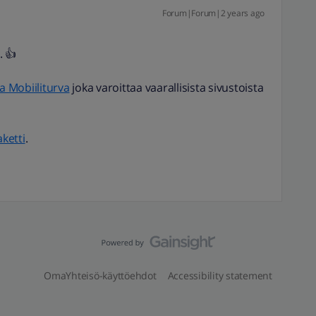
Forum|Forum|2 years ago
. 👍
sa Mobiiliturva
joka varoittaa vaarallisista sivustoista
ketti
.
OmaYhteisö-käyttöehdot
Accessibility statement