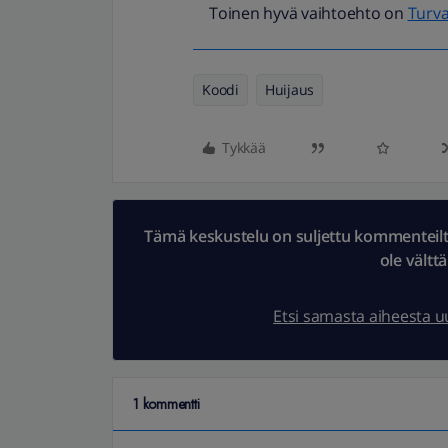
Toinen hyvä vaihtoehto on
Turva
Koodi
Huijaus
Tykkää
Tämä keskustelu on suljettu kommenteilta.
ole vältt
Etsi samasta aiheesta 
1 kommentti