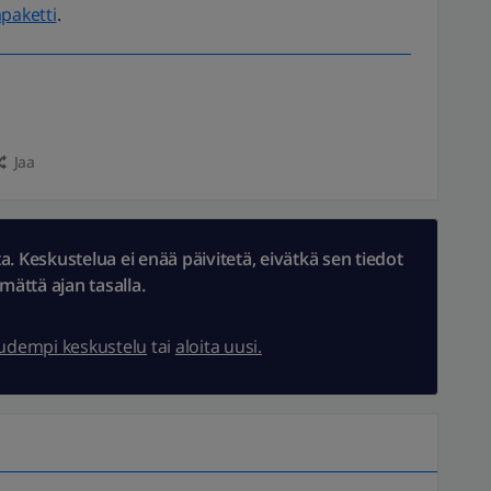
paketti
.
Jaa
 Keskustelua ei enää päivitetä, eivätkä sen tiedot
ämättä ajan tasalla.
uudempi keskustelu
tai
aloita uusi.