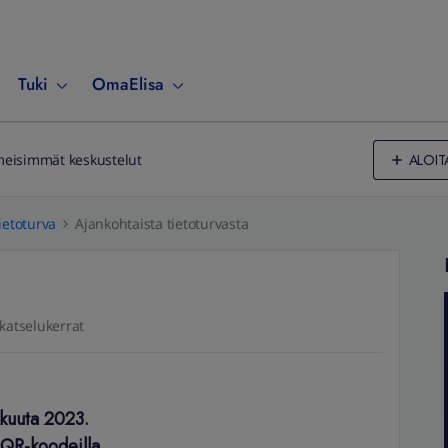
Tuki
OmaElisa
ALOIT
meisimmät keskustelut
ietoturva
Ajankohtaista tietoturvasta
katselukerrat
skuuta 2023.
 QR-koodeilla