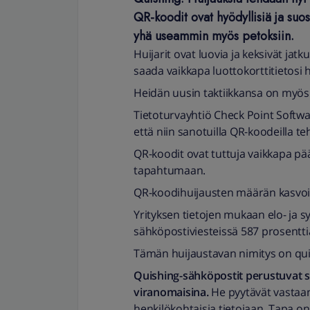
QR-koodit ovat hyödyllisiä ja suo
yhä useammin myös petoksiin.
Huijarit ovat luovia ja keksivät jatku
saada vaikkapa luottokorttitietosi 
Heidän uusin taktiikkansa on myös 
Tietoturvayhtiö Check Point Softwar
että niin sanotuilla QR-koodeilla t
QR-koodit ovat tuttuja vaikkapa pää
tapahtumaan.
QR-koodihuijausten määrän kasvoi
Yrityksen tietojen mukaan elo- ja 
sähköpostiviesteissä 587 prosent
Tämän huijaustavan nimitys on qui
Quishing-sähköpostit perustuvat sii
viranomaisina.
He pyytävät vastaa
henkilökohtaisia tietojaan. Tapa on