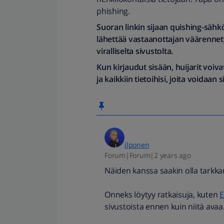
phishing.
Suoran linkin sijaan quishing-sähk
lähettää vastaanottajan väärennetyl
viralliselta sivustolta.
Kun kirjaudut sisään, huijarit voivat
ja kaikkiin tietoihisi, joita voidaan 
ilponen
Forum|Forum|2 years ago
Näiden kanssa saakin olla tarkka
Onneks löytyy ratkaisuja, kuten
E
sivustoista ennen kuin niitä avaa