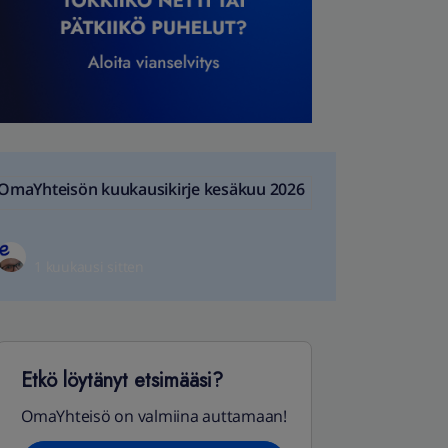
OmaYhteisön kuukausikirje kesäkuu 2026
1 kuukausi sitten
Etkö löytänyt etsimääsi?
OmaYhteisö on valmiina auttamaan!