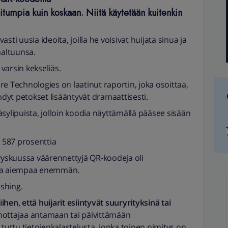
situmpia kuin koskaan. Niitä käytetään kuitenkin
vasti uusia ideoita, joilla he voisivat huijata sinua ja
haltuunsa.
varsin kekseliäs.
e Technologies on laatinut raportin, joka osoittaa,
ehdyt petokset lisääntyvät dramaattisesti.
sylipuista, jolloin koodia näyttämällä pääsee sisään
 587 prosenttia
syyskuussa väärennettyjä QR-koodeja oli
tia aiempaa enemmän.
shing.
hen, että huijarit esiintyvät suuryrityksinä tai
nottajaa antamaan tai päivittämään
 tuttu tietojenkalastelusta, jonka toinen nimitys on