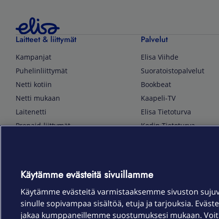
Laitteet & liittymät
Palvelut
Kampanjat
Elisa Viihde
Puhelinliittymät
Suoratoistopalvelut
Netti kotiin
Bookbeat
Netti mukaan
Kaapeli-TV
Laitenetti
Elisa Tietoturva
Prepaid-liittymät
Kodin Tietoturva
Puhelimet ja tarvikkeet
Mobiilivarmenne
Tietotekniikka
Kuka soittaa
Pelaaminen
Sähköpostipalvelu
Käytämme evästeitä sivuillamme
TV & audio
Elisa Kotiverkko
Käytämme evästeitä varmistaaksemme sivuston suju
Kodinkoneet
Elisa Pilvilinna
sinulle sopivampaa sisältöä, etuja ja tarjouksia. Eväste
Kamerat ja dronet
Elisa Laiteturva
jakaa kumppaneillemme suostumuksesi mukaan. Voit m