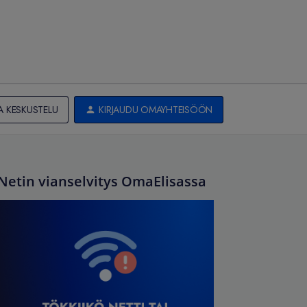
A KESKUSTELU
KIRJAUDU OMAYHTEISÖÖN
Netin vianselvitys OmaElisassa