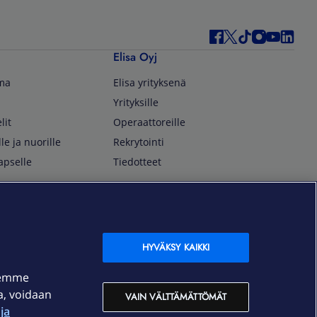
Elisa Oyj
lma
Elisa yrityksenä
Yrityksille
lit
Operaattoreille
lle ja nuorille
Rekrytointi
apselle
Tiedotteet
In English
isan asiakkaille
Customer Service
OmaElisa Self Service
HYVÄKSY KAIKKI
Moving to Finland
semme
Elisa Corporation
ja, voidaan
VAIN VÄLTTÄMÄTTÖMÄT
ja