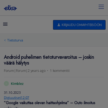
KIRJAUDU OMAYHTEISÖÖN
Tietoturva
Android puhelimen tietoturvavaroitus – joskin
väärä hälytys
Forum|Forum|2 years ago
1 kommentti
Kimblez
K
31.10.2023
Digiuutiset12:07
”Google vaikuttaa olevan haittaohjelma” – Outo ilmoitus