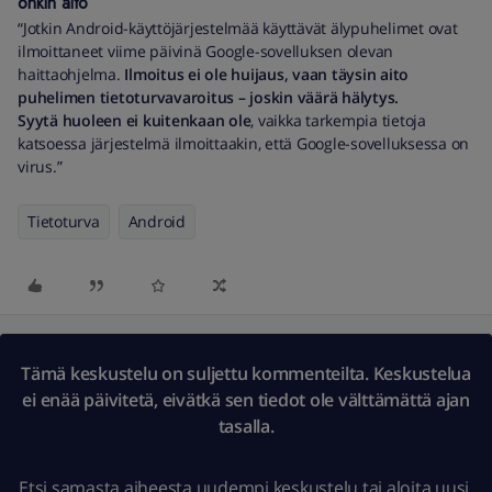
onkin aito
“Jotkin Android-käyttöjärjestelmää käyttävät älypuhelimet ovat
ilmoittaneet viime päivinä Google-sovelluksen olevan
haittaohjelma.
Ilmoitus ei ole huijaus, vaan täysin aito
puhelimen tietoturvavaroitus – joskin väärä hälytys.
Syytä huoleen ei kuitenkaan ole
, vaikka tarkempia tietoja
katsoessa järjestelmä ilmoittaakin, että Google-sovelluksessa on
virus.”
Tietoturva
Android
Tämä keskustelu on suljettu kommenteilta. Keskustelua
ei enää päivitetä, eivätkä sen tiedot ole välttämättä ajan
tasalla.
Etsi samasta aiheesta uudempi keskustelu
tai
aloita uusi.