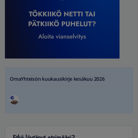
OmaYhteisön kuukausikirje kesäkuu 2026
Etkö löytänyt etsimääsi?