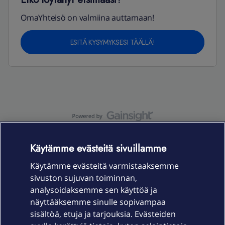
OmaYhteisö on valmiina auttamaan!
ESITÄ KYSYMYKSESI TÄÄLLÄ!
OmaYhteisö-käyttöehdot
Accessibility statement
Käytämme evästeitä sivuillamme
Käytämme evästeitä varmistaaksemme
sivuston sujuvan toiminnan,
Laitteet & liittymät
analysoidaksemme sen käyttöä ja
näyttääksemme sinulle sopivampaa
sisältöä, etuja ja tarjouksia. Evästeiden
Palvelut