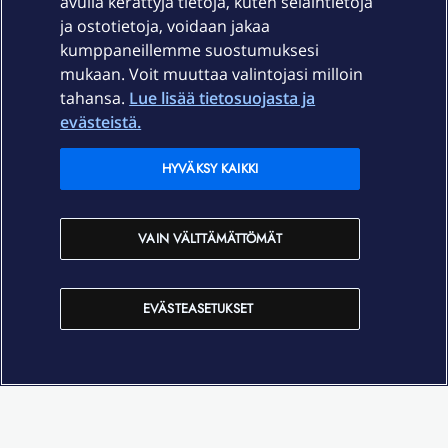
avulla kerättyjä tietoja, kuten selaintietoja
ja ostotietoja, voidaan jakaa
Tuki
kumppaneillemme suostumuksesi
mukaan. Voit muuttaa valintojasi milloin
tahansa.
Lue lisää tietosuojasta ja
Ajankohtaista
evästeistä.
Elisa Oyj
HYVÄKSY KAIKKI
In English
VAIN VÄLTTÄMÄTTÖMÄT
På Svenska
EVÄSTEASETUKSET
Sopimusehdot
Tietosuoja
Saavutettavuus
Evästeasetukset
Tekijänoikeudet © 2026 Elisa Oyj.