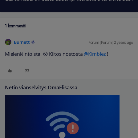
1 kommentti
Burnett
Forum|Forum|2 years ago
Mielenkiintoista. 😮 Kiitos nostosta
@Kimblez
!
Netin vianselvitys OmaElisassa