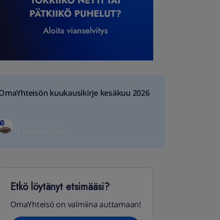
OmaYhteisön kuukausikirje kesäkuu 2026
1 kuukausi sitten
Etkö löytänyt etsimääsi?
OmaYhteisö on valmiina auttamaan!