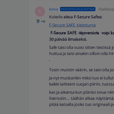
korva
Osallistu
KESKUSTELUN ALOITTAJA
K
Kokeile
aitoa F-Secure Safea:
+4
F-Secure SAFE -tietoturva
F‑Secure SAFE ‑täys­versiota voipi ko
30 päivää ilmaiseksi.
Safe taisi olla vuosi sitten testissä
huttua ja taisi ainakin silloin olla 
'
Tosin muistin väärin, se taisi olla jo
Ja nyt muistankin miksi tuo ei tullut
kaikki laitteeni suojan piiriin, tuo
kas ja aikansa kun pläräsi sivua ni
lisenssiin… täähän alkaa näyttämään
pitää katsella josko tuo originaali 