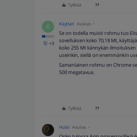
Tykkää
Käyttäri
Avulias
K
Se on todella muisti rohmu tuo Eli
sovelluksen koko 70,18 Mt, käyttäjä
+3
koko 255 Mt kännykän ilmoituksen 
useinkin, siellä on enemmänkin use
Samanlainen rohmu on Chrome selain
500 megatavua.
Tykkää
Hubii
Avulias
Onko tulossa Arm prosessorille tuk