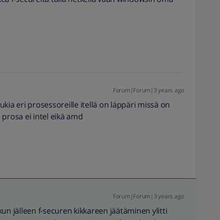
Forum|Forum|3 years ago
kia eri prosessoreille itellä on läppäri missä on
i prosa ei intel eikä amd
Forum|Forum|3 years ago
 kun jälleen f-securen kikkareen jäätäminen ylitti