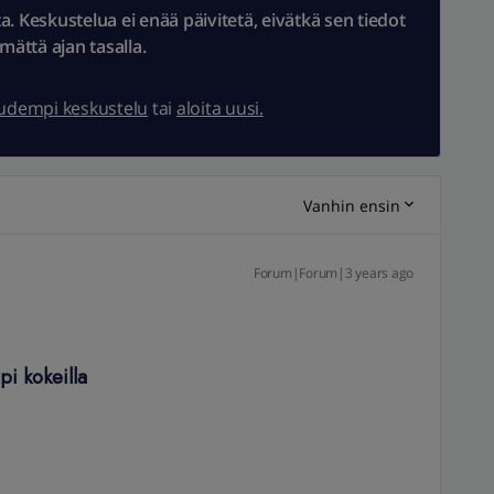
 Keskustelua ei enää päivitetä, eivätkä sen tiedot
ämättä ajan tasalla.
uudempi keskustelu
tai
aloita uusi.
Vanhin ensin
Forum|Forum|3 years ago
pi kokeilla