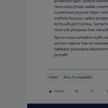
prosessoriajan? poistin kannet
resursseja piisaa vaikka useam
tuulettimet pysyvät hiljaa. Ha
maltaita kuussa, vaikka alunper
kohtuullisesti toimiva. Saman
resurssit piisaavat ihan takuu
Nyt en osaa tarkalleen kyllä v
version aikana. Itse en vastaav
selkeästi parempaa aikaisemmi
ja malli?
Hidas
Elisa Turvapaketti
Tykkää