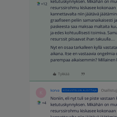
ketutuskynnyksen. Mikähän on muut
+12
resurssirohmu kiskasee kokonaan s
kannettavalta niin jäätävä jäätämi
graafiseen peliin samanaikaisesti ja
paskeesta saa maksaa maltaita kuus
ja edes kohtuullisesti toimiva. S
resurssit piisaavat ihan takuulla…
Nyt en osaa tarkalleen kyllä vastat
aikana. Itse en vastaavia ongelmia o
parempaa aikaisemmin? Millainen k
Tykkää
korva
Osallistu
KESKUSTELUN ALOITTAJA
K
Noniin, eli nyt tuli se piste vastaan
+4
ketutuskynnyksen. Mikähän on muut
resurssirohmu kiskasee kokonaan s