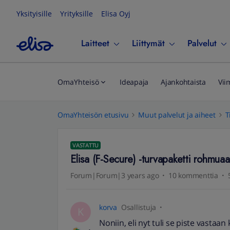
Yksityisille
Yrityksille
Elisa Oyj
Laitteet
Liittymät
Palvelut
OmaYhteisö
Ideapaja
Ajankohtaista
Vii
OmaYhteisön etusivu
Muut palvelut ja aiheet
T
VASTATTU
Elisa (F-Secure) -turvapaketti rohmuaa
Forum|Forum|3 years ago
10 kommenttia
korva
Osallistuja
K
Noniin, eli nyt tuli se piste vastaan