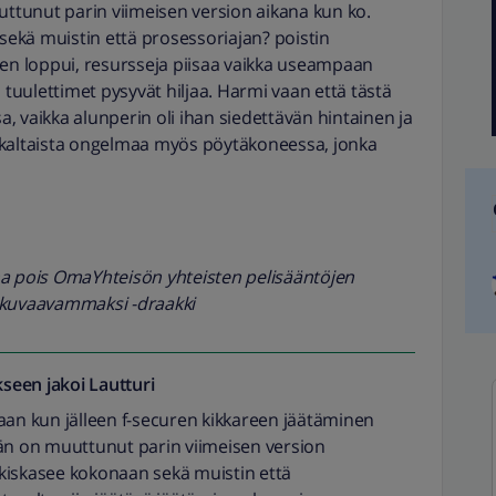
tunut parin viimeisen version aikana kun ko.
ekä muistin että prosessoriajan? poistin
nen loppui, resursseja piisaa vaikka useampaan
 tuulettimet pysyvät hiljaa. Harmi vaan että tästä
 vaikka alunperin oli ihan siedettävän hintainen ja
nkaltaista ongelmaa myös pöytäkoneessa, jonka
na pois OmaYhteisön yhteisten pelisääntöjen
 kuvaavammaksi -draakki
seen jakoi
Lautturi
astaan kun jälleen f-securen kikkareen jäätäminen
hän on muuttunut parin viimeisen version
kiskasee kokonaan sekä muistin että