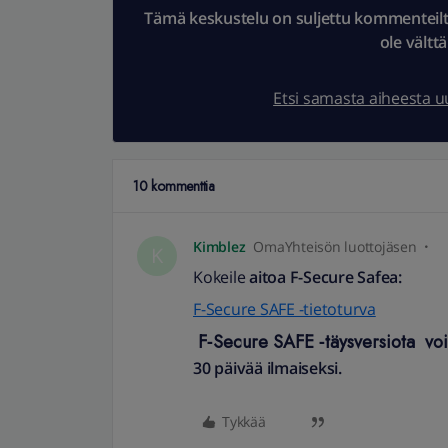
Tämä keskustelu on suljettu kommenteilta.
ole vältt
Etsi samasta aiheesta 
10 kommenttia
Kimblez
OmaYhteisön luottojäsen
K
Kokeile
aitoa F-Secure Safea:
F-Secure SAFE -tietoturva
F‑Secure SAFE ‑täys­versiota voi
30 päivää ilmaiseksi.
Tykkää