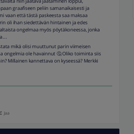
tavalta niin jäätävä jäätäminen loppui,
paan graafiseen peliin samanaikaisesti ja
rmi vaan että tästä paskeesta saa maksaa
in oli ihan siedettävän hintainen ja edes
kaltaista ongelmaa myös pöytäkoneessa, jonka
lla…
astata mikä olisi muuttunut parin viimeisen
ia ongelmia ole havainnut 🤔 Oliko toiminta siis
n? Millainen kannettava on kyseessä? Merkki
Jaa