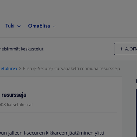
Tuki
OmaElisa
ALOIT
meisimmät keskustelut
ietoturva
Elisa (F-Secure) -turvapaketti rohmuaa resursseja
 resursseja
508 katselukerrat
 kun jälleen f-securen kikkareen jäätäminen ylitti