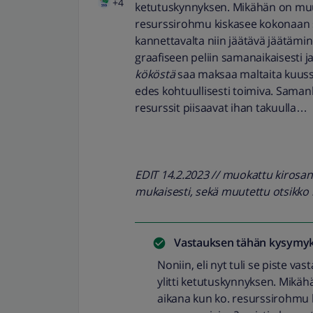
+4
ketutuskynnyksen. Mikähän on muut
resurssirohmu kiskasee kokonaan s
kannettavalta niin jäätävä jäätämi
graafiseen peliin samanaikaisesti ja
kököstä
saa maksaa maltaita kuussa,
edes kohtuullisesti toimiva. Sama
resurssit piisaavat ihan takuulla…
EDIT 14.2.2023 // muokattu kirosa
mukaisesti, sekä muutettu otsikko
Vastauksen tähän kysymyk
Noniin, eli nyt tuli se piste v
ylitti ketutuskynnyksen. Mikä
aikana kun ko. resurssirohmu 