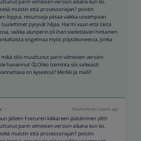
tunut parin viimeisen version aikana kun ko.
ekä muistin että prosessoriajan? poistin
nen loppui, resursseja piisaa vaikka useampaan
 tuulettimet pysyvät hiljaa. Harmi vaan että tästä
sa, vaikka alunperin oli ihan siedettävän hintainen
amankaltaista ongelmaa myös pöytäkoneessa, jonka
a mikä olisi muuttunut parin viimeisen version
le havainnut 🤔 Oliko toiminta siis selkeästi
annettava on kyseessä? Merkki ja malli?
ja
Forum|Forum|3 years ago
 kun jälleen f-securen kikkareen jäätäminen ylitti
tunut parin viimeisen version aikana kun ko.
ekä muistin että prosessoriajan? poistin