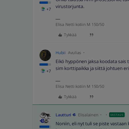
virustorjunta.
+7
Elisa Netti kotiin M 150/50
Tykkää
Hubii
Avulias
Eikö hyppönen jaksa koodata sais tu
sim korttipaikka ja siittä johtuen er
+7
Elisa Netti kotiin M 150/50
Tykkää
Lautturi
Elisalainen
VASTAUS
Noniin, eli nyt tuli se piste vastaan