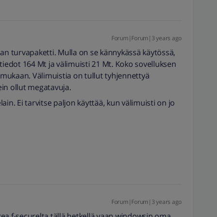
Forum|Forum|3 years ago
san turvapaketti. Mulla on se kännykässä käytössä,
tiedot 164 Mt ja välimuisti 21 Mt. Koko sovelluksen
mukaan. Välimuistia on tullut tyhjennettyä
in ollut megatavuja.
. Ei tarvitse paljon käyttää, kun välimuisti on jo
Forum|Forum|3 years ago
ea f-securelta tällä hetkellä vaan windowsin oma