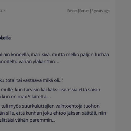
ja
Forum|Forum|3 years ago
keilla
 jollain koneella, ihan kiva, mutta melko paljon turhaa
hinnoiteltu vähän yläkanttiin…
ku total tai vastaava mikä oli...’
 mulle, kun tarvisin kai kaksi lisenssiä että saisin
ssa kun on max 5 laitetta…
in tuli myös suurkuluttajien vaihtoehtoja tuohon
 sille, että kunhan joku ehtoo jaksan säätää, niin
pelittäisi vähän paremmin...