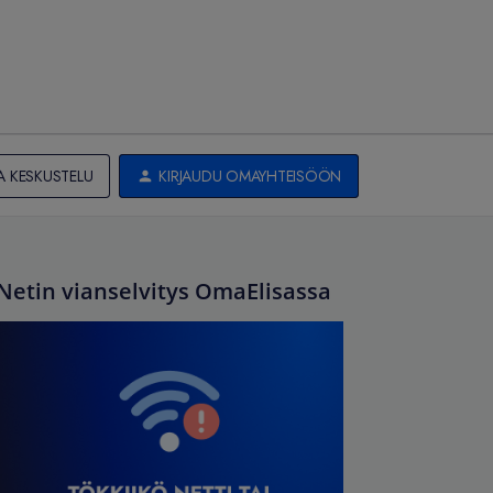
A KESKUSTELU
KIRJAUDU OMAYHTEISÖÖN
Netin vianselvitys OmaElisassa