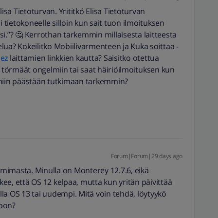
lisa Tietoturvan. Yrititkö Elisa Tietoturvan
i tietokoneelle silloin kun sait tuon ilmoituksen
i.”? 🤔 Kerrothan tarkemmin millaisesta laitteesta
lua? Kokeilitko Mobiilivarmenteen ja Kuka soittaa -
ez
laittamien linkkien kautta? Saisitko otettua
törmäät ongelmiin tai saat häiriöilmoituksen kun
a, niin päästään tutkimaan tarkemmin?
Forum|Forum|29 days ago
oimimasta. Minulla on Monterey 12.7.6, eikä
ee, että OS 12 kelpaa, mutta kun yritän päivittää
olla OS 13 tai uudempi. Mitä voin tehdä, löytyykö
ioon?