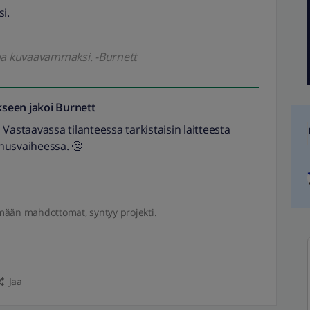
i.
koa kuvaavammaksi. -Burnett
seen jakoi
Burnett
 Vastaavassa tilanteessa tarkistaisin laitteesta
nusvaiheessa. 🤔
mään mahdottomat, syntyy projekti.
Jaa