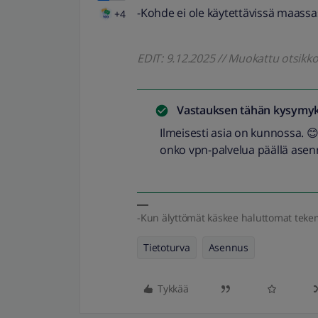
-Kohde ei ole käytettävissä maassas
+4
EDIT: 9.12.2025 // Muokattu otsik
Vastauksen tähän kysymyk
Ilmeisesti asia on kunnossa. 😊
onko vpn-palvelua päällä asen
-Kun älyttömät käskee haluttomat teke
Tietoturva
Asennus
Tykkää