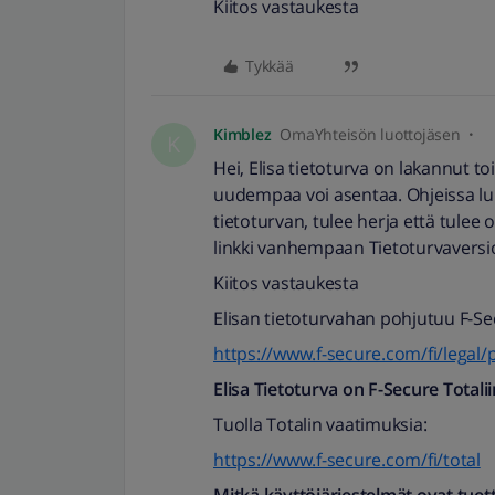
Kiitos vastaukesta
Tykkää
Kimblez
OmaYhteisön luottojäsen
K
Hei, Elisa tietoturva on lakannut t
uudempaa voi asentaa. Ohjeissa luk
tietoturvan, tulee herja että tulee 
linkki vanhempaan Tietoturvavers
Kiitos vastaukesta
Elisan tietoturvahan pohjutuu F-Sec
https://www.f-secure.com/fi/legal/p
Elisa Tietoturva on F-Secure Totali
Tuolla Totalin vaatimuksia:
https://www.f-secure.com/fi/total