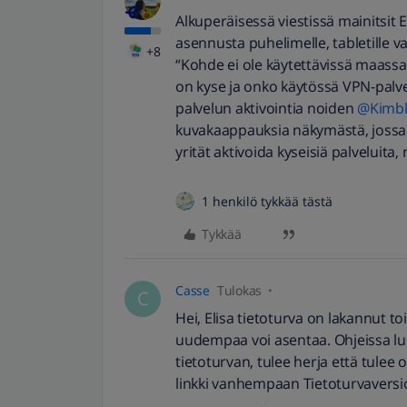
Alkuperäisessä viestissä mainitsit E
asennusta puhelimelle, tabletille va
+8
“Kohde ei ole käytettävissä maassas
on kyse ja onko käytössä VPN-palve
palvelun aktivointia noiden ​
@Kimbl
kuvakaappauksia näkymästä, jossa 
yrität aktivoida kyseisiä palveluit
1 henkilö tykkää tästä
Tykkää
Casse
Tulokas
C
Hei, Elisa tietoturva on lakannut t
uudempaa voi asentaa. Ohjeissa luk
tietoturvan, tulee herja että tulee 
linkki vanhempaan Tietoturvavers