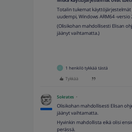
Mitkä käyttöjärjestelmät ovat tuet
Totalin tukemat käyttö­järjestelmä
uudempi, Windows ARM64 ‑versio 
(Olisikohan mahdollisesti Elisan o
jäänyt vaihtamatta.)
1 henkilö tykkää tästä
C
Tykkää
Sokrates
Olisikohan mahdollisesti Elisan oh
jäänyt vaihtamatta.
Hyvinkin mahdollista eikä olisi ens
perässä.