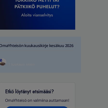
OmaYhteisön kuukausikirje kesäkuu 2026
1 kuukausi sitten
Etkö löytänyt etsimääsi?
OmaYhteisö on valmiina auttamaan!