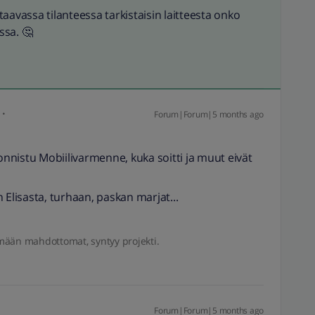
taavassa tilanteessa tarkistaisin laitteesta onko
ssa. 🤔
Forum|Forum|5 months ago
nistu Mobiilivarmenne, kuka soitti ja muut eivät
lisasta, turhaan, paskan marjat...
mään mahdottomat, syntyy projekti.
Forum|Forum|5 months ago