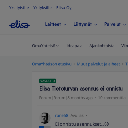
Yksityisille
Yrityksille
Elisa Oyj
Laitteet
Liittymät
Palvelut
OmaYhteisö
Ideapaja
Ajankohtaista
Vii
OmaYhteisön etusivu
Muut palvelut ja aiheet
T
VASTATTU
Elisa Tietoturvan asennus ei onnistu
Forum|Forum|8 months ago
10 kommenttia
rane58
Avulias
Ei onnistu asennukset...🫤