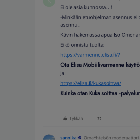
K
Ei ole asia kunnossa…!
-Minkään etuohjelman asennus ei on
asennu..
Kävin hakemassa apua Iso Omenan E
Eikö onnistu tuolta:
https://varmenne.elisa.fi/?
Ota Elisa Mobiilivarmenne käytt
Ja:
https://elisa.fi/kukasoittaa/
Kuinka otan Kuka soittaa -palvelu
Tykkää
sannika
OmaYhteisön moderaattori