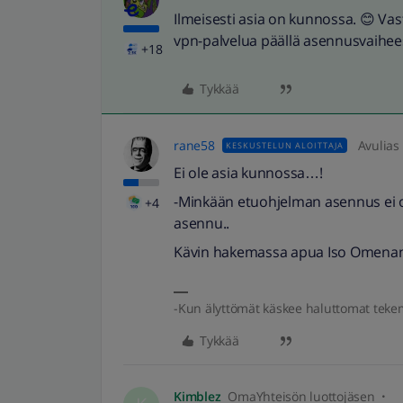
Ilmeisesti asia on kunnossa. 😊 Vas
vpn-palvelua päällä asennusvaihee
+18
Tykkää
rane58
Avulias
KESKUSTELUN ALOITTAJA
Ei ole asia kunnossa…!
-Minkään etuohjelman asennus ei on
+4
asennu..
Kävin hakemassa apua Iso Omenan E
-Kun älyttömät käskee haluttomat teke
Tykkää
Kimblez
OmaYhteisön luottojäsen