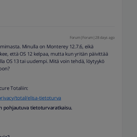
Forum|Forum|28 days ago
oimimasta. Minulla on Monterey 12.7.6, eikä
ee, että OS 12 kelpaa, mutta kun yritän päivittää
olla OS 13 tai uudempi. Mitä voin tehdä, löytyykö
ioon?
ure Totaliin:
rivacy/total/elisa-tietoturva
in pohjautuva tietoturvaratkaisu.