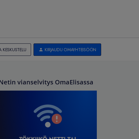
A KESKUSTELU
KIRJAUDU OMAYHTEISÖÖN
Netin vianselvitys OmaElisassa