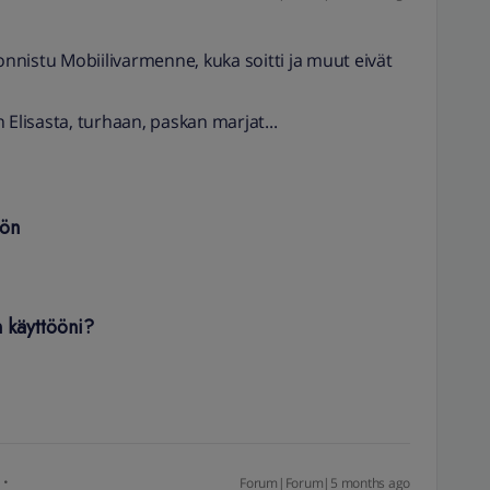
nistu Mobiilivarmenne, kuka soitti ja muut eivät
lisasta, turhaan, paskan marjat...
öön
n käyttööni?
Forum|Forum|5 months ago