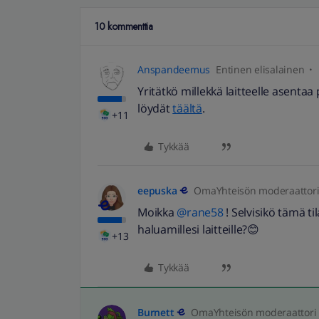
10 kommenttia
Anspandeemus
Entinen elisalainen
Yritätkö millekkä laitteelle asenta
löydät
täältä
.
+11
Tykkää
eepuska
OmaYhteisön moderaattor
Moikka ​
@rane58
! Selvisikö tämä t
haluamillesi laitteille?😊
+13
Tykkää
Burnett
OmaYhteisön moderaattori