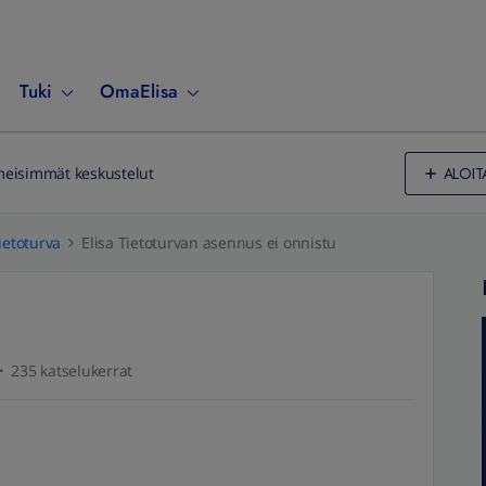
Tuki
OmaElisa
ALOIT
meisimmät keskustelut
ietoturva
Elisa Tietoturvan asennus ei onnistu
235 katselukerrat