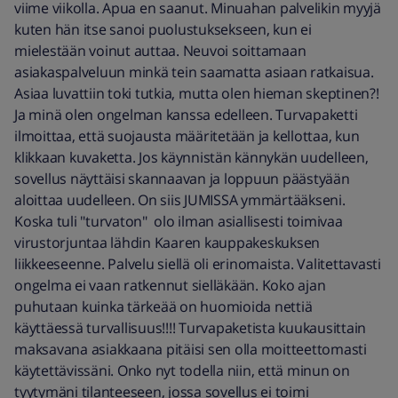
viime viikolla. Apua en saanut. Minuahan palvelikin myyjä
kuten hän itse sanoi puolustuksekseen, kun ei
mielestään voinut auttaa. Neuvoi soittamaan
asiakaspalveluun minkä tein saamatta asiaan ratkaisua.
Asiaa luvattiin toki tutkia, mutta olen hieman skeptinen?!
Ja minä olen ongelman kanssa edelleen. Turvapaketti
ilmoittaa, että suojausta määritetään ja kellottaa, kun
klikkaan kuvaketta. Jos käynnistän kännykän uudelleen,
sovellus näyttäisi skannaavan ja loppuun päästyään
aloittaa uudelleen. On siis JUMISSA ymmärtääkseni.
Koska tuli "turvaton" olo ilman asiallisesti toimivaa
virustorjuntaa lähdin Kaaren kauppakeskuksen
liikkeeseenne. Palvelu siellä oli erinomaista. Valitettavasti
ongelma ei vaan ratkennut sielläkään. Koko ajan
puhutaan kuinka tärkeää on huomioida nettiä
käyttäessä turvallisuus!!!! Turvapaketista kuukausittain
maksavana asiakkaana pitäisi sen olla moitteettomasti
käytettävissäni. Onko nyt todella niin, että minun on
tyytymäni tilanteeseen, jossa sovellus ei toimi