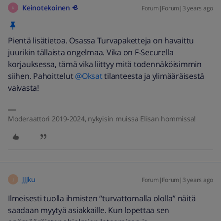
Keinotekoinen
Forum|Forum|3 years ago
K
Pientä lisätietoa. Osassa Turvapaketteja on havaittu
juurikin tällaista ongelmaa. Vika on F-Securella
korjauksessa, tämä vika liittyy mitä todennäköisimmin
siihen. Pahoittelut
@Oksat
tilanteesta ja ylimääräisestä
vaivasta!
Moderaattori 2019-2024, nykyisin muissa Elisan hommissa!
JJJku
Forum|Forum|3 years ago
J
Ilmeisesti tuolla ihmisten “turvattomalla ololla” näitä
saadaan myytyä asiakkaille. Kun lopettaa sen