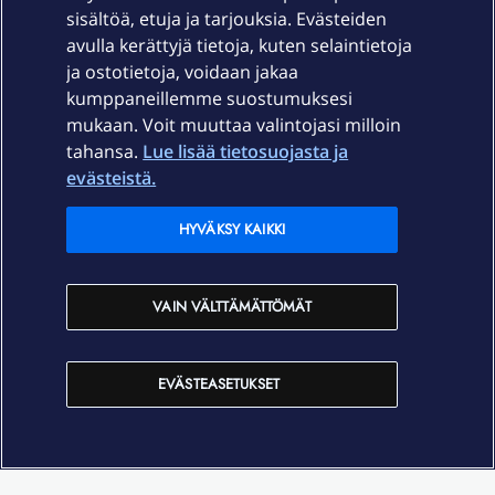
sisältöä, etuja ja tarjouksia. Evästeiden
Palvelut
avulla kerättyjä tietoja, kuten selaintietoja
ja ostotietoja, voidaan jakaa
Tuki
kumppaneillemme suostumuksesi
mukaan. Voit muuttaa valintojasi milloin
tahansa.
Lue lisää tietosuojasta ja
Ajankohtaista
evästeistä.
Elisa Oyj
HYVÄKSY KAIKKI
In English
VAIN VÄLTTÄMÄTTÖMÄT
På Svenska
EVÄSTEASETUKSET
Sopimusehdot
Tietosuoja
Saavutettavuus
Evästeasetukset
Tekijänoikeudet © 2026 Elisa Oyj.