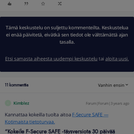
Tämä keskustelu on suljettu kommenteilta. Keskustelua
ei enää päivitetä, eivätkä sen tiedot ole välttämättä ajan
tasalla.
Etsi samasta aiheesta uudempi keskustelu
tai
aloita uusi.
11 kommenttia
Vanhin ensin
Kimblez
Forum|Forum|3 years ago
K
Kannattaa kokeilla tuolta aitoa
F-Secure SAFE —
Kotimaista tietoturvaa.
“Kokeile F‑Secure SAFE ‑täys­versiota 30 päivää