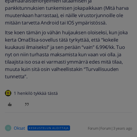
epämääräistenohjelmien lataamisen ja
pankkitunnuksien tunkemisen jokapaikkaan (Mitä harva
muutenkaan harrastaa), ei näille virustorjunnoille ole
mitään tarvetta Android tai IOS ympäristössä.
Itse koen tämän jo vähän huijauksen oloiseksi, kun joka
kerta OmaElisa-sovellus tätä tyrkyttää, että “kokeile
kuukausi ilmaiseksi” ja sen perään “vain” 6.99€/kk. Tuo
nyt on niin turhasta maksamista kun vaan voi olla. ja
tilaajista iso osa ei varmasti ymmärrä edes mitä tilaa,
muuta kuin sitä osin valheellistakin “Turvallisuuden
tunnetta”.
1 henkilö tykkää tästä
Oksat
Forum|Forum|3 years ago
KESKUSTELUN ALOITTAJA
O