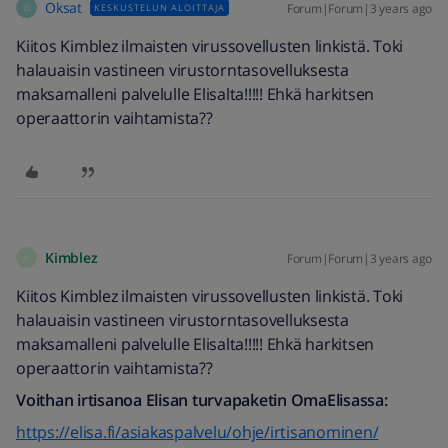
Oksat
Forum|Forum|3 years ago
KESKUSTELUN ALOITTAJA
O
Kiitos Kimblez ilmaisten virussovellusten linkistä. Toki
halauaisin vastineen virustorntasovelluksesta
maksamalleni palvelulle Elisalta!!!!! Ehkä harkitsen
operaattorin vaihtamista??
Kimblez
Forum|Forum|3 years ago
K
Kiitos Kimblez ilmaisten virussovellusten linkistä. Toki
halauaisin vastineen virustorntasovelluksesta
maksamalleni palvelulle Elisalta!!!!! Ehkä harkitsen
operaattorin vaihtamista??
Voithan irtisanoa Elisan turvapaketin OmaElisassa:
https://elisa.fi/asiakaspalvelu/ohje/irtisanominen/