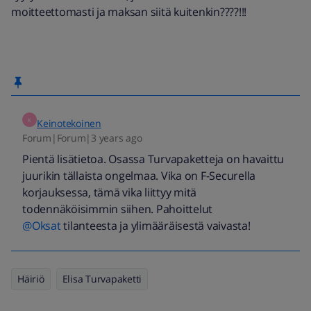
moitteettomasti ja maksan siitä kuitenkin????!!!
K
Keinotekoinen
Forum|Forum|3 years ago
Pientä lisätietoa. Osassa Turvapaketteja on havaittu
juurikin tällaista ongelmaa. Vika on F-Securella
korjauksessa, tämä vika liittyy mitä
todennäköisimmin siihen. Pahoittelut
@Oksat
tilanteesta ja ylimääräisestä vaivasta!
Häiriö
Elisa Turvapaketti