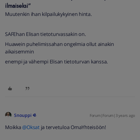
ilmaiseksi”
Muutenkin ihan kilpailukykyinen hinta.
SAFEhan Elisan tietoturvassakin on.
Huawein puhelimissahan ongelmia ollut ainakin
aikaisemmin
enempi ja vähempi Elisan tietoturvan kanssa.
Snouppi
Forum|Forum|3 years ago
Moikka
@Oksat
ja tervetuloa OmaYhteisöön!