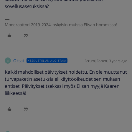
sovellusasetuksissa?
Moderaattori 2019-2024, nykyisin muissa Elisan hommissa!
Oksat
Forum|Forum|3 years ago
KESKUSTELUN ALOITTAJA
O
Kaikki mahdolliset päivitykset hoidettu. En ole muuttanut
turvapaketin asetuksia eli käyttöoikeudet sen mukaan
entiset! Päivitykset tsekkasi myös Elisan myyjä Kaaren
liikkeessä!