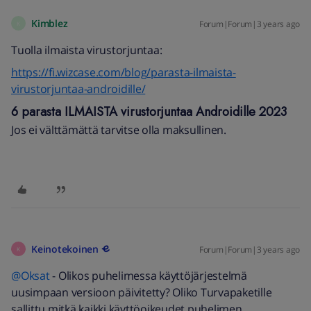
Kimblez
Forum|Forum|3 years ago
K
Tuolla ilmaista virustorjuntaa:
https://fi.wizcase.com/blog/parasta-ilmaista-
virustorjuntaa-androidille/
6 parasta ILMAISTA virustorjuntaa Androidille 2023
Jos ei välttämättä tarvitse olla maksullinen.
Keinotekoinen
Forum|Forum|3 years ago
K
@Oksat
- Olikos puhelimessa käyttöjärjestelmä
uusimpaan versioon päivitetty? Oliko Turvapaketille
sallittu mitkä kaikki käyttöoikeudet puhelimen