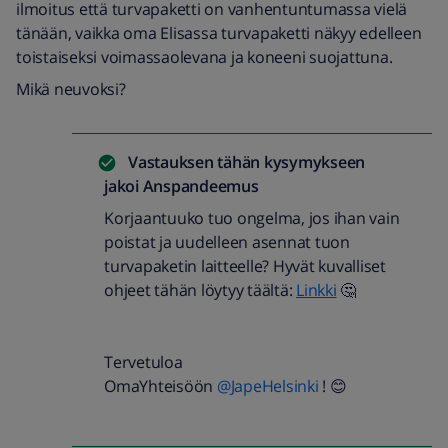
ilmoitus että turvapaketti on vanhentuntumassa vielä
tänään, vaikka oma Elisassa turvapaketti näkyy edelleen
toistaiseksi voimassaolevana ja koneeni suojattuna.
Mikä neuvoksi?
Vastauksen tähän kysymykseen
jakoi
Anspandeemus
Korjaantuuko tuo ongelma, jos ihan vain
poistat ja uudelleen asennat tuon
turvapaketin laitteelle? Hyvät kuvalliset
ohjeet tähän löytyy täältä:
Linkki
🤔
Tervetuloa
OmaYhteisöön
@JapeHelsinki
! 😊