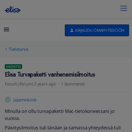
KIRJAUDU OMAYHTEISÖÖN
Tietoturva
VASTATTU
Elisa Turvapaketti vanhenemisilmoitus
Forum|Forum|2 years ago
1 kommentti
JapeHelsinki
J
Minulla on ollu turvapaketti Mac-tietokoneessani jo
vuosia.
Päivitysilmoitus tuli tänään ja samassa yhteydessä tuli