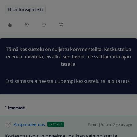
Elisa Turvapaketti
Tämä keskustelu on suljettu kommenteilta. Keskustelua
ei enää päivitetä, eivätkä sen tiedot ole välttämättä ajan
tasalla.
Etsi samasta aiheesta uudempi keskustelu
tai
aloita uusi.
1 kommentti
Anspandeemus
Forum|Forum|2 years ago
VASTAUS
Korjaantuuko tuo ongelma, jos ihan vain poistat ja