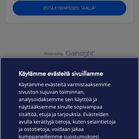
ESITÄ KYSYMYKSESI TÄÄLLÄ!
OmaYhteisö-käyttöehdot
Accessibility statement
Käytämme evästeitä sivuillamme
Käytämme evästeitä varmistaaksemme
sivuston sujuvan toiminnan,
Laitteet & liittymät
analysoidaksemme sen käyttöä ja
näyttääksemme sinulle sopivampaa
sisältöä, etuja ja tarjouksia. Evästeiden
Palvelut
avulla kerättyjä tietoja, kuten selaintietoja
ja ostotietoja, voidaan jakaa
Tuki
kumppaneillemme suostumuksesi