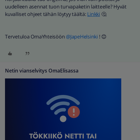
uudelleen asennat tuon turvapaketin laitteelle? Hyvät
kuvalliset ohjeet tähän löytyy täältä:
Linkki
🤔
Tervetuloa OmaYhteisöön
@JapeHelsinki
! 😊
Netin vianselvitys OmaElisassa