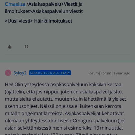
Omaelisa
/
Asiakaspalvelu>Viestit ja
ilmoitukset>Asiakaspalvelun viestit
>Uusi viesti> Häiriöilmoitukset
Syksy2
Forum|Forum|1 year ago
KESKUSTELUN ALOITTAJA
S
Hei! Olin yhteydessä asiakaspalveluun kaksikin kertaa
(ajattelin, että jos riippuu jotenkin asiakaspalvelijasta),
mutta sieltä ei autettu muuten kuin lähettämällä yleiset
asennusohjeet. Näissä ohjeissa ei kuitenkaan kerrota
mitään ongelmatilanteista. Asiakaspalvelijat kehottivat
olemaan yhteydessä kalliiseen Omaguru-palveluun (jos
asian selvittämisessä menisi esimerkiksi 10 minuuttia,