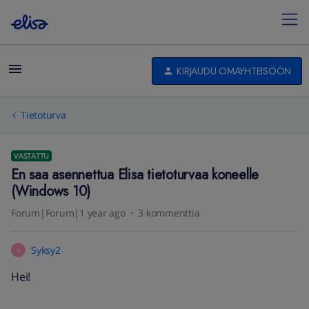
KIRJAUDU OMAYHTEISÖÖN
Tietoturva
VASTATTU
En saa asennettua Elisa tietoturvaa koneelle
(Windows 10)
Forum|Forum|1 year ago
3 kommenttia
Syksy2
S
Hei!