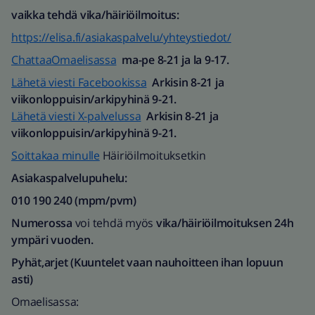
vaikka tehdä vika/häiriöilmoitus:
https://elisa.fi/asiakaspalvelu/yhteystiedot/
ChattaaOmaelisassa
ma-pe 8-21 ja la 9-17.
Lähetä viesti Facebookissa
Arkisin 8-21 ja
viikonloppuisin/arkipyhinä 9-21.
Lähetä viesti X-palvelussa
Arkisin 8-21 ja
viikonloppuisin/arkipyhinä 9-21.
Soittakaa minulle
Häiriöilmoituksetkin
Asiakaspalvelupuhelu:
010 190 240 (mpm/pvm)​
Numerossa
voi tehdä myös
vika/häiriöilmoituksen 24h
ympäri vuoden.
Pyhät,arjet (Kuuntelet vaan nauhoitteen ihan lopuun
asti)
Omaelisassa: