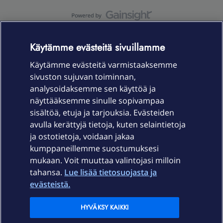
OmaYhteisö-käyttöehdot
Accessibility statement
Käytämme evästeitä sivuillamme
Käytämme evästeitä varmistaaksemme
sivuston sujuvan toiminnan,
Laitteet & liittymät
analysoidaksemme sen käyttöä ja
näyttääksemme sinulle sopivampaa
sisältöä, etuja ja tarjouksia. Evästeiden
Palvelut
avulla kerättyjä tietoja, kuten selaintietoja
ja ostotietoja, voidaan jakaa
Tuki
kumppaneillemme suostumuksesi
mukaan. Voit muuttaa valintojasi milloin
tahansa.
Lue lisää tietosuojasta ja
Ajankohtaista
evästeistä.
Elisa Oyj
HYVÄKSY KAIKKI