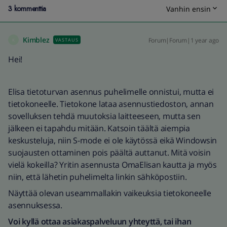
3 kommenttia
Vanhin ensin
Kimblez
Forum|Forum|1 year ago
VASTAUS
K
Hei!
Elisa tietoturvan asennus puhelimelle onnistui, mutta ei
tietokoneelle. Tietokone lataa asennustiedoston, annan
sovelluksen tehdä muutoksia laitteeseen, mutta sen
jälkeen ei tapahdu mitään. Katsoin täältä aiempia
keskusteluja, niin S-mode ei ole käytössä eikä Windowsin
suojausten ottaminen pois päältä auttanut. Mitä voisin
vielä kokeilla? Yritin asennusta OmaElisan kautta ja myös
niin, että lähetin puhelimelta linkin sähköpostiin.
Näyttää olevan useammallakin vaikeuksia tietokoneelle
asennuksessa.
Voi kyllä ottaa asiakaspalveluun yhteyttä, tai ihan