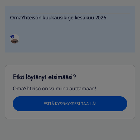
OmaYhteisön kuukausikirje kesäkuu 2026
Etkö löytänyt etsimääsi?
OmaYhteisö on valmiina auttamaan!
ESITÄ KYSYMYKSESI TÄÄLLÄ!