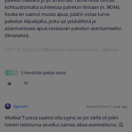
palvelu maksaisi jo yli 30 euroa). Tämä hinta tuntuu
kohtuuttomalta suhteessa palvelun hintaan (n. 8€/kk).
Koska en saanut muuta apua, päätin ostaa turva-
palvelun kilpailijalta, josta sai ystävällistä ja
asiantuntevaa apua vastaavan palvelun asentamiseksi
(ilmaiseksi).
EDIT: 9.10.2024 // Muokattu mainostus pois. - Ilponen
3 henkilöä tykkää tästä
K
M
T
ilponen
Forum|Forum|1 year ago
Moikka! Tuossa saattoi olla syynä se jos siellä oli jokin
toinen tietoturva sovellus samaa aikaa asennettuna. 🤔