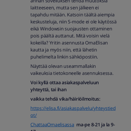
annan sovelluksen tehdä muutoksia
laitteeseen, mutta sen jälkeen ei
tapahdu mitään. Katsoin täältä aiempia
keskusteluja, niin S-mode ei ole käytössä
eikä Windowsin suojausten ottaminen
pois päältä auttanut. Mitä voisin vielä
kokeilla? Yritin asennusta OmaElisan
kautta ja myös niin, että lähetin
puhelimelta linkin sähköpostiin.
Näyttää olevan useammallakin
vaikeuksia tietokoneelle asennuksessa.
Voi kyllä ottaa asiakaspalveluun
yhteyttä, tai ihan
vaikka tehdä vika/häiriöilmoitus:
https://elisa.fi/asiakaspalvelu/yhteystied
ot/
ChattaaOmaelisassa
ma-pe 8-21 ja la 9-