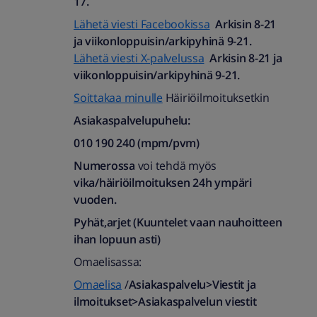
17.
Lähetä viesti Facebookissa
Arkisin 8-21
ja viikonloppuisin/arkipyhinä 9-21.
Lähetä viesti X-palvelussa
Arkisin 8-21 ja
viikonloppuisin/arkipyhinä 9-21.
Soittakaa minulle
Häiriöilmoituksetkin
Asiakaspalvelupuhelu:
010 190 240 (mpm/pvm)​
Numerossa
voi tehdä myös
vika/häiriöilmoituksen 24h ympäri
vuoden.
Pyhät,arjet (Kuuntelet vaan nauhoitteen
ihan lopuun asti)
Omaelisassa:
Omaelisa
/
Asiakaspalvelu>Viestit ja
ilmoitukset>Asiakaspalvelun viestit