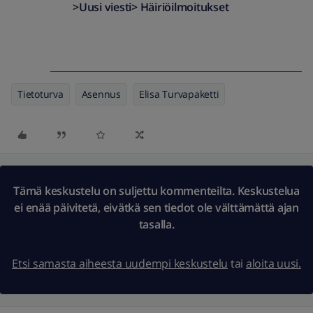
>Uusi viesti> Häiriöilmoitukset
Tietoturva
Asennus
Elisa Turvapaketti
Tämä keskustelu on suljettu kommenteilta. Keskustelua
ei enää päivitetä, eivätkä sen tiedot ole välttämättä ajan
tasalla.
Etsi samasta aiheesta uudempi keskustelu
tai
aloita uusi.