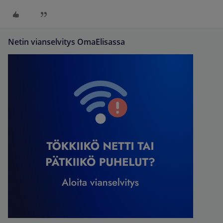
Netin vianselvitys OmaElisassa