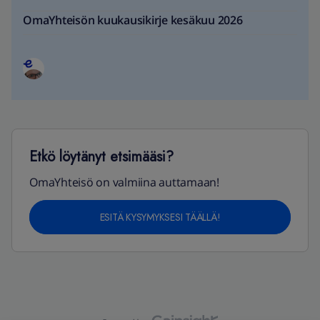
OmaYhteisön kuukausikirje kesäkuu 2026
Etkö löytänyt etsimääsi?
OmaYhteisö on valmiina auttamaan!
ESITÄ KYSYMYKSESI TÄÄLLÄ!