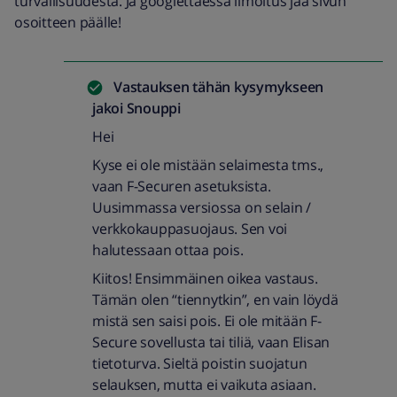
turvallisuudesta. Ja googlettaessa ilmoitus jää sivun
osoitteen päälle!
Vastauksen tähän kysymykseen
jakoi
Snouppi
Hei
Kyse ei ole mistään selaimesta tms.,
vaan F-Securen asetuksista.
Uusimmassa versiossa on selain /
verkkokauppasuojaus. Sen voi
halutessaan ottaa pois.
Kiitos! Ensimmäinen oikea vastaus.
Tämän olen “tiennytkin”, en vain löydä
mistä sen saisi pois. Ei ole mitään F-
Secure sovellusta tai tiliä, vaan Elisan
tietoturva. Sieltä poistin suojatun
selauksen, mutta ei vaikuta asiaan.