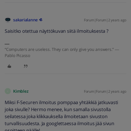
sakarialanne
Forum|Forum|2 years ago
Saisitko otettua näyttökuvan siitä ilmoituksesta ?
“Computers are useless. They can only give you answers.” ―
Pablo Picasso
Kimblez
Forum|Forum|2 years ago
K
Miksi F-Securen ilmoitus pomppaa yhtäkkiä jatkuvasti
joka sivulle? Hermo menee, kun samalla sivustolla
seilatessa joka klikkauksella ilmoitetaan sivuston
turvallisuudesta. Ja googlettaessa ilmoitus jää sivun
osoitteen päälle!