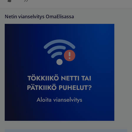
Netin vianselvitys OmaElisassa