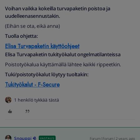
Voihan vaikka kokeilla turvapaketin poistoa ja
uudelleenasennustakin.
(Eihän se ota, eikä anna)
Tuolla ohjetta:
Elisa Turvapaketin käyttöohjeet
Elisa Turvapaketin tukityökalut ongelmatilanteissa
Poistotyökalua käyttämällä lähtee kaikki rippeetkin.
Tuki/poistotyökalut löytyy tuoltakin:
Tukityökalut - F-Secure
1 henkilö tykkää tästä
Snouppi
Forum|Forum|2 years ago
VASTAUS