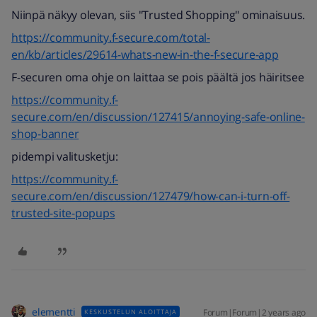
Niinpä näkyy olevan, siis "Trusted Shopping" ominaisuus.
https://community.f-secure.com/total-
en/kb/articles/29614-whats-new-in-the-f-secure-app
F-securen oma ohje on laittaa se pois päältä jos häiritsee
https://community.f-
secure.com/en/discussion/127415/annoying-safe-online-
shop-banner
pidempi valitusketju:
https://community.f-
secure.com/en/discussion/127479/how-can-i-turn-off-
trusted-site-popups
elementti
Forum|Forum|2 years ago
KESKUSTELUN ALOITTAJA