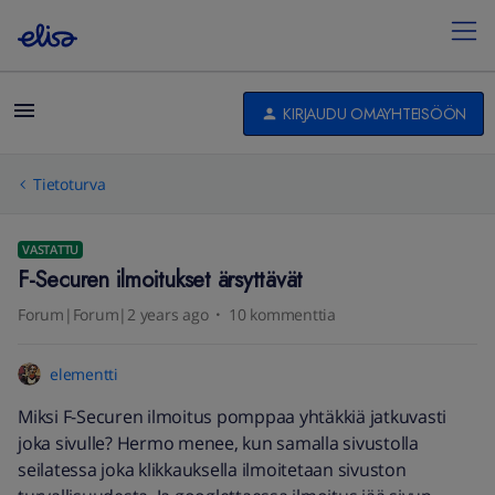
KIRJAUDU OMAYHTEISÖÖN
Tietoturva
VASTATTU
F-Securen ilmoitukset ärsyttävät
Forum|Forum|2 years ago
10 kommenttia
elementti
Miksi F-Securen ilmoitus pomppaa yhtäkkiä jatkuvasti
joka sivulle? Hermo menee, kun samalla sivustolla
seilatessa joka klikkauksella ilmoitetaan sivuston