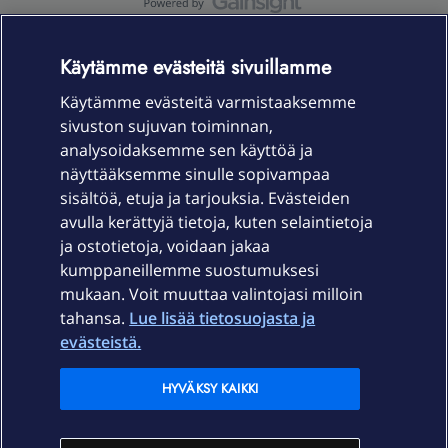
OmaYhteisö-käyttöehdot
Accessibility statement
Käytämme evästeitä sivuillamme
Käytämme evästeitä varmistaaksemme
sivuston sujuvan toiminnan,
Laitteet & liittymät
analysoidaksemme sen käyttöä ja
näyttääksemme sinulle sopivampaa
sisältöä, etuja ja tarjouksia. Evästeiden
Palvelut
avulla kerättyjä tietoja, kuten selaintietoja
ja ostotietoja, voidaan jakaa
Tuki
kumppaneillemme suostumuksesi
mukaan. Voit muuttaa valintojasi milloin
tahansa.
Lue lisää tietosuojasta ja
Ajankohtaista
evästeistä.
Elisa Oyj
HYVÄKSY KAIKKI
In English