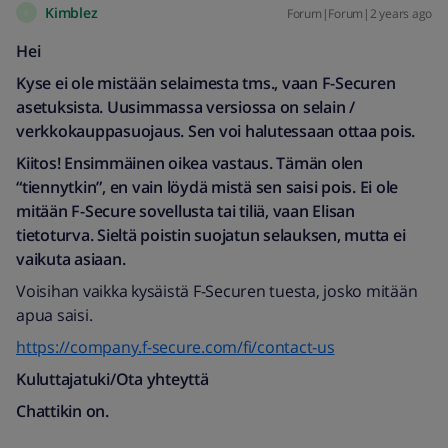
Kimblez
Forum|Forum|2 years ago
K
Hei
Kyse ei ole mistään selaimesta tms., vaan F-Securen
asetuksista. Uusimmassa versiossa on selain /
verkkokauppasuojaus. Sen voi halutessaan ottaa pois.
Kiitos! Ensimmäinen oikea vastaus. Tämän olen
“tiennytkin”, en vain löydä mistä sen saisi pois. Ei ole
mitään F-Secure sovellusta tai tiliä, vaan Elisan
tietoturva. Sieltä poistin suojatun selauksen, mutta ei
vaikuta asiaan.
Voisihan vaikka kysäistä F-Securen tuesta, josko mitään
apua saisi.
https://company.f-secure.com/fi/contact-us
Kuluttajatuki/Ota yhteyttä
Chattikin on.