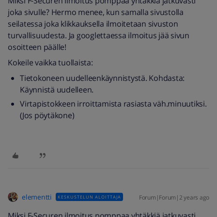
Miksi F-Securen ilmoitus pomppaa yhtäkkiä jatkuvasti
joka sivulle? Hermo menee, kun samalla sivustolla
seilatessa joka klikkauksella ilmoitetaan sivuston
turvallisuudesta. Ja googlettaessa ilmoitus jää sivun
osoitteen päälle!
Kokeile vaikka tuollaista:
Tietokoneen uudelleenkäynnistystä. Kohdasta:
Käynnistä uudelleen.
Virtapistokkeen irroittamista rasiasta väh.minuutiksi.
(Jos pöytäkone)
elementti
Forum|Forum|2 years ago
KESKUSTELUN ALOITTAJA
Miksi F-Securen ilmoitus pomppaa yhtäkkiä jatkuvasti