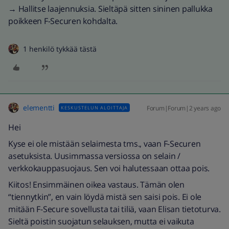
→ Hallitse laajennuksia. Sieltäpä sitten sininen pallukka
poikkeen F-Securen kohdalta.
1 henkilö tykkää tästä
elementti
Forum|Forum|2 years ago
KESKUSTELUN ALOITTAJA
Hei
Kyse ei ole mistään selaimesta tms., vaan F-Securen
asetuksista. Uusimmassa versiossa on selain /
verkkokauppasuojaus. Sen voi halutessaan ottaa pois.
Kiitos! Ensimmäinen oikea vastaus. Tämän olen
“tiennytkin”, en vain löydä mistä sen saisi pois. Ei ole
mitään F-Secure sovellusta tai tiliä, vaan Elisan tietoturva.
Sieltä poistin suojatun selauksen, mutta ei vaikuta