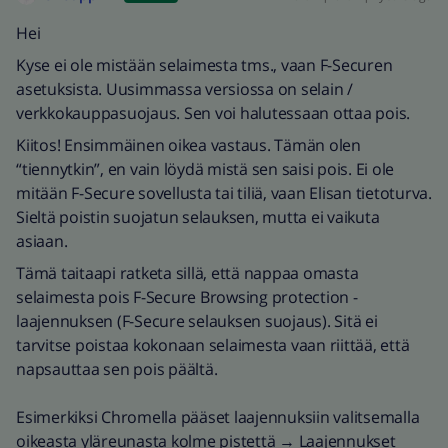
Hei
Kyse ei ole mistään selaimesta tms., vaan F-Securen
asetuksista. Uusimmassa versiossa on selain /
verkkokauppasuojaus. Sen voi halutessaan ottaa pois.
Kiitos! Ensimmäinen oikea vastaus. Tämän olen
“tiennytkin”, en vain löydä mistä sen saisi pois. Ei ole
mitään F-Secure sovellusta tai tiliä, vaan Elisan tietoturva.
Sieltä poistin suojatun selauksen, mutta ei vaikuta
asiaan.
Tämä taitaapi ratketa sillä, että nappaa omasta
selaimesta pois F-Secure Browsing protection -
laajennuksen (F-Secure selauksen suojaus). Sitä ei
tarvitse poistaa kokonaan selaimesta vaan riittää, että
napsauttaa sen pois päältä.
Esimerkiksi Chromella pääset laajennuksiin valitsemalla
oikeasta yläreunasta kolme pistettä → Laajennukset