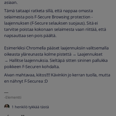
asiaan.
Tämä taitaapi ratketa sillä, että nappaa omasta
selaimesta pois F-Secure Browsing protection -
laajennuksen (F-Secure selauksen suojaus). Sitä ei
tarvitse poistaa kokonaan selaimesta vaan riittää, että
napsauttaa sen pois päältä.
Esimerkiksi Chromella pääset laajennuksiin valitsemalla
oikeasta yläreunasta kolme pistettä → Laajennukset
→ Hallitse laajennuksia. Sieltäpä sitten sininen pallukka
poikkeen F-Securen kohdalta.
Aivan mahtavaa, kiitos!!!! Kävinkin jo kerran tuolla, mutta
en nähnyt F-Securea :D
-Elementti
1 henkilö tykkää tästä