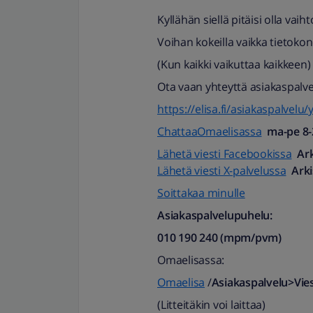
Kyllähän siellä pitäisi olla vaih
Voihan kokeilla vaikka tietoko
(Kun kaikki vaikuttaa kaikkeen)
Ota vaan yhteyttä asiakaspalvel
https://elisa.fi/asiakaspalvelu/
ChattaaOmaelisassa
ma-pe 8-2
Lähetä viesti Facebookissa
Ark
Lähetä viesti X-palvelussa
Arki
Soittakaa minulle
Asiakaspalvelupuhelu:
010 190 240 (mpm/pvm)​
Omaelisassa:
Omaelisa
/
Asiakaspalvelu>Viest
(Litteitäkin voi laittaa)