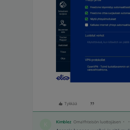
Tykkää
Kimblez
OmaYhteisön luottojäsen
K