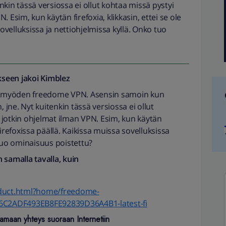
enkin tässä versiossa ei ollut kohtaa missä pystyi
 Esim, kun käytän firefoxia, klikkasin, ettei se ole
sovelluksissa ja nettiohjelmissa kyllä. Onko tuo
seen jakoi
Kimblez
itä myöden freedome VPN. Asensin samoin kun
, jne. Nyt kuitenkin tässä versiossa ei ollut
 jotkin ohjelmat ilman VPN. Esim, kun käytän
e firefoxissa päällä. Kaikissa muissa sovelluksissa
 tuo ominaisuus poistettu?
 samalla tavalla, kuin
oduct.html?home/freedome-
56C2ADF493EB8FE92839D36A4B1-latest-fi
amaan yhteys suoraan Internetiin