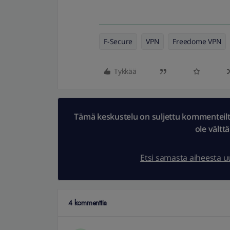
F-Secure
VPN
Freedome VPN
Tykkää
Tämä keskustelu on suljettu kommenteilta.
ole vältt
Etsi samasta aiheesta 
4 kommenttia