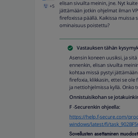
elisan sivuilta meinin, jne. Nyt kuit
+5
jättämään jotkin ohjelmat ilman VPN.
firefoxissa päällä. Kaikissa muissa 
ominaisuus poistettu?
Vastauksen tähän kysymyk
Asensin koneen uusiksi, ja s
ennenkin, elisan sivuilta meinin
kohtaa missä pystyi jättämään
firefoxia, klikkasin, ettei se ol
ja nettiohjelmissa kyllä. Onko
Onnistuisikohan se jotakuinkin
F -Securenkin ohjeella:
https://help.f-secure.com/pr
windows/latest/fi/task_902BF
Sovellusten asettaminen muodost