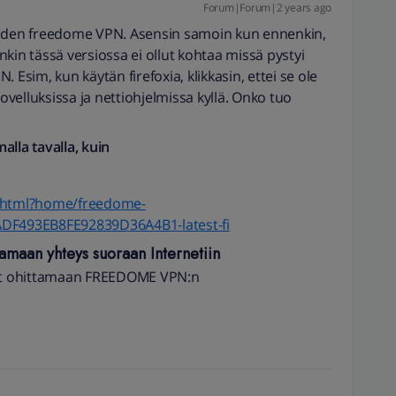
Forum|Forum|2 years ago
yöden freedome VPN. Asensin samoin kun ennenkin,
enkin tässä versiossa ei ollut kohtaa missä pystyi
 Esim, kun käytän firefoxia, klikkasin, ettei se ole
sovelluksissa ja nettiohjelmissa kyllä. Onko tuo
alla tavalla, kuin
t.html?home/freedome-
ADF493EB8FE92839D36A4B1-latest-fi
amaan yhteys suoraan Internetiin
kset ohittamaan FREEDOME VPN:n