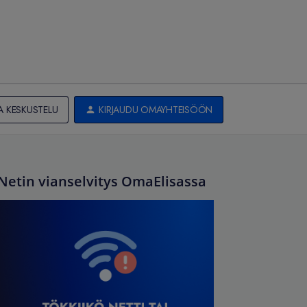
A KESKUSTELU
KIRJAUDU OMAYHTEISÖÖN
Netin vianselvitys OmaElisassa