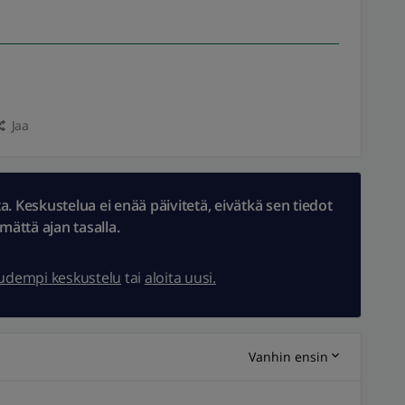
Jaa
 Keskustelua ei enää päivitetä, eivätkä sen tiedot
ämättä ajan tasalla.
uudempi keskustelu
tai
aloita uusi.
Vanhin ensin