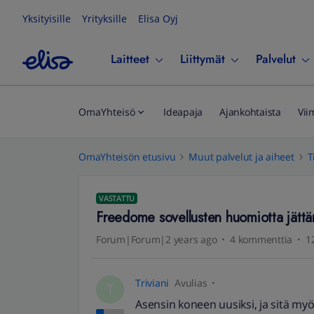
Yksityisille
Yrityksille
Elisa Oyj
Laitteet
Liittymät
Palvelut
OmaYhteisö
Ideapaja
Ajankohtaista
Vii
OmaYhteisön etusivu
Muut palvelut ja aiheet
T
VASTATTU
Freedome sovellusten huomiotta jätt
Forum|Forum|2 years ago
4 kommenttia
1
Triviani
Avulias
T
Asensin koneen uusiksi, ja sitä m