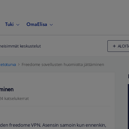
Tuki
OmaElisa
ALOIT
meisimmät keskustelut
ietoturva
Freedome sovellusten huomiotta jättäminen
äminen
24 katselukerrat
yöden freedome VPN. Asensin samoin kun ennenkin,