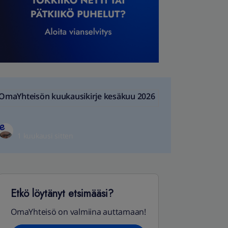
OmaYhteisön kuukausikirje kesäkuu 2026
1 kuukausi sitten
Etkö löytänyt etsimääsi?
OmaYhteisö on valmiina auttamaan!