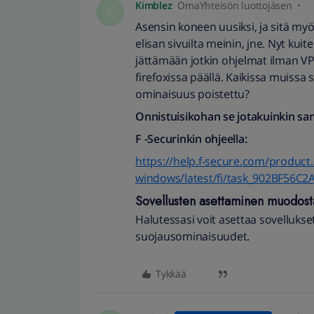
Kimblez
OmaYhteisön luottojäsen
K
Asensin koneen uusiksi, ja sitä m
elisan sivuilta meinin, jne. Nyt kuit
jättämään jotkin ohjelmat ilman VPN.
firefoxissa päällä. Kaikissa muissa 
ominaisuus poistettu?
Onnistuisikohan se jotakuinkin sam
F -Securinkin ohjeella:
https://help.f-secure.com/produc
windows/latest/fi/task_902BF56C2
Sovellusten asettaminen muodost
Halutessasi voit asettaa sovellu
suojausominaisuudet.
Tykkää