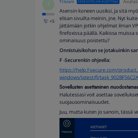
Triviani
Avulias
KESKUSTELUN ALOITTAJA
T
Asensin koneen uusiksi, ja sitä m
elisan sivuilta meinin, jne. Nyt kuit
+5
jättämään jotkin ohjelmat ilman VPN.
firefoxissa päällä. Kaikissa muissa 
ominaisuus poistettu?
Onnistuisikohan se jotakuinkin sam
F -Securenkin ohjeella:
https://help.f-secure.com/produc
windows/latest/fi/task_902BF56C2
Sovellusten asettaminen muodostamaan
Halutessasi voit asettaa sovellu
suojausominaisuudet.
Juu, mutta kuten jo sanoin, tässä v