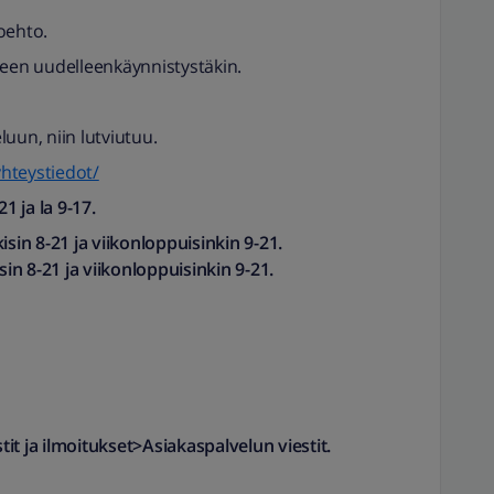
toehto.
neen uudelleenkäynnistystäkin.
uun, niin lutviutuu.
yhteystiedot/
1 ja la 9-17.
isin 8-21 ja viikonloppuisinkin 9-21.
sin 8-21 ja viikonloppuisinkin 9-21.
it ja ilmoitukset>Asiakaspalvelun viestit.