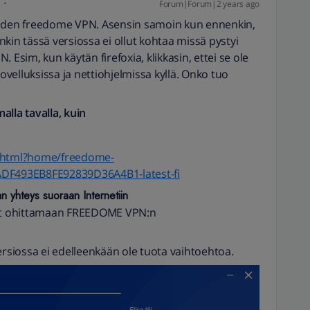
Forum|Forum|2 years ago
yöden freedome VPN. Asensin samoin kun ennenkin,
enkin tässä versiossa ei ollut kohtaa missä pystyi
 Esim, kun käytän firefoxia, klikkasin, ettei se ole
sovelluksissa ja nettiohjelmissa kyllä. Onko tuo
alla tavalla, kuin
t.html?home/freedome-
ADF493EB8FE92839D36A4B1-latest-fi
 yhteys suoraan Internetiin
kset ohittamaan FREEDOME VPN:n
ersiossa ei edelleenkään ole tuota vaihtoehtoa.