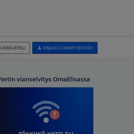
A KESKUSTELU
KIRJAUDU OMAYHTEISÖÖN
Netin vianselvitys OmaElisassa