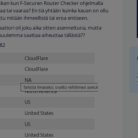
eikan kun F-Securen Router Checker ohjelmalla
taa tai vaaraa? En tiä yhtään kuinka kauan on ollu
tu mitään ihmeellistä tai eroa entiseen.
aattori oli joku aika sitten asennettuna, mutta
kuulemma saattaa aiheuttaa tällästä??
482