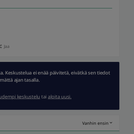
Jaa
 Keskustelua ei enää päivitetä, eivätkä sen tiedot
ämättä ajan tasalla.
uudempi keskustelu
tai
aloita uusi.
Vanhin ensin