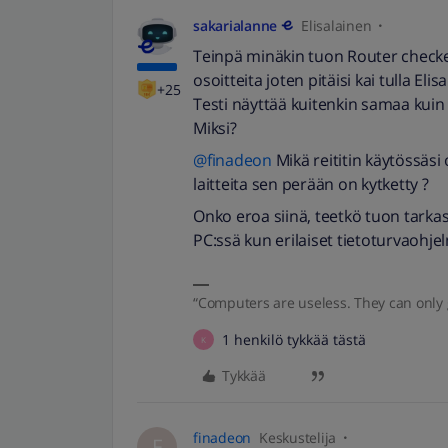
sakarialanne
Elisalainen
Teinpä minäkin tuon Router checker 
osoitteita joten pitäisi kai tulla El
+25
Testi näyttää kuitenkin samaa kuin 
Miksi?
@finadeon
Mikä reititin käytössäsi
laitteita sen perään on kytketty ?
Onko eroa siinä, teetkö tuon tarkast
PC:ssä kun erilaiset tietoturvaohjel
“Computers are useless. They can only 
1 henkilö tykkää tästä
K
Tykkää
finadeon
Keskustelija
F