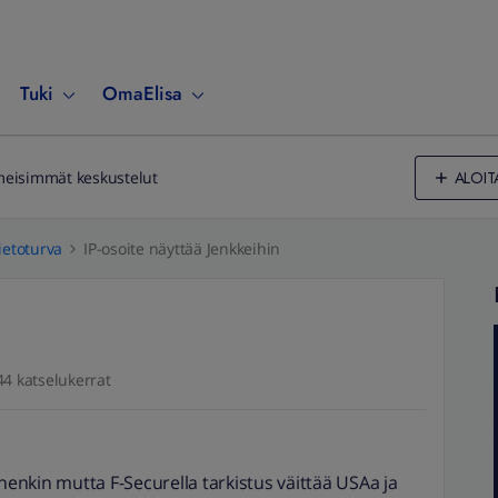
Tuki
OmaElisa
ALOIT
meisimmät keskustelut
ietoturva
IP-osoite näyttää Jenkkeihin
44 katselukerrat
nnenkin mutta F-Securella tarkistus väittää USAa ja