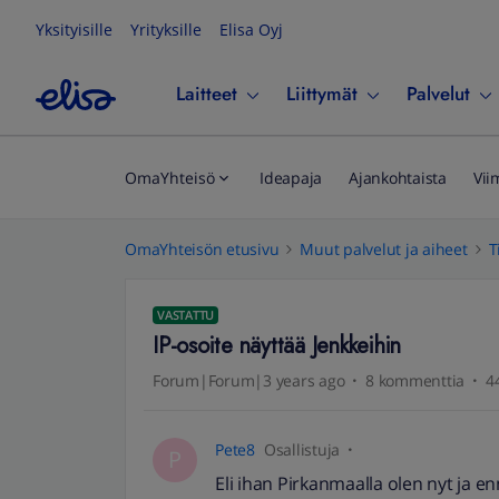
Yksityisille
Yrityksille
Elisa Oyj
Laitteet
Liittymät
Palvelut
OmaYhteisö
Ideapaja
Ajankohtaista
Vii
OmaYhteisön etusivu
Muut palvelut ja aiheet
T
VASTATTU
IP-osoite näyttää Jenkkeihin
Forum|Forum|3 years ago
8 kommenttia
4
Pete8
Osallistuja
P
Eli ihan Pirkanmaalla olen nyt ja e