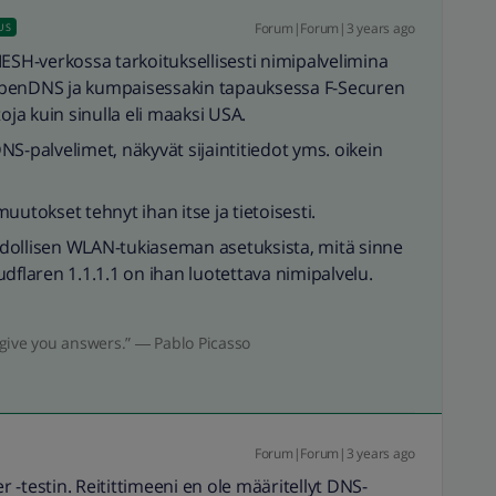
Forum|Forum|3 years ago
US
MESH-verkossa tarkoituksellisesti nimipalvelimina
OpenDNS ja kumpaisessakin tapauksessa F-Securen
oja kuin sinulla eli maaksi USA.
S-palvelimet, näkyvät sijaintitiedot yms. oikein
uutokset tehnyt ihan itse ja tietoisesti.
dollisen WLAN-tukiaseman asetuksista, mitä sinne
dflaren 1.1.1.1 on ihan luotettava nimipalvelu.
give you answers.” ― Pablo Picasso
Forum|Forum|3 years ago
-testin. Reitittimeeni en ole määritellyt DNS-