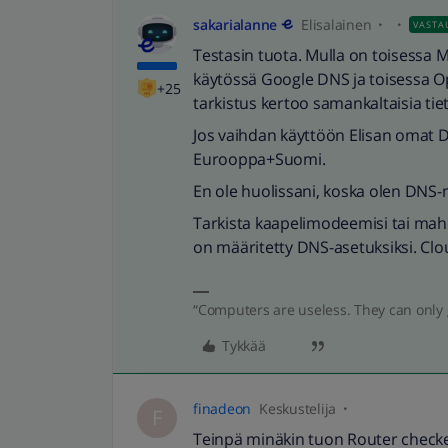
sakarialanne
Elisalainen
VASTA
Testasin tuota. Mulla on toisessa 
käytössä Google DNS ja toisessa 
+25
tarkistus kertoo samankaltaisia tiet
Jos vaihdan käyttöön Elisan omat DN
Eurooppa+Suomi.
En ole huolissani, koska olen DNS-m
Tarkista kaapelimodeemisi tai mah
on määritetty DNS-asetuksiksi. Clou
“Computers are useless. They can only 
Tykkää
finadeon
Keskustelija
F
Teinpä minäkin tuon Router checker 