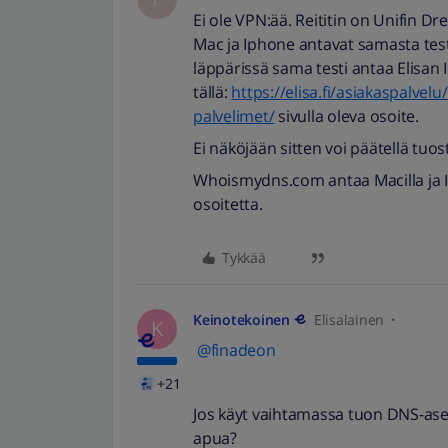
Ei ole VPN:ää. Reititin on Unifin D
Mac ja Iphone antavat samasta test
läppärissä sama testi antaa Elisan I
tällä:
https://elisa.fi/asiakaspalvelu
palvelimet/
sivulla oleva osoite.
Ei näköjään sitten voi päätellä tuos
Whoismydns.com antaa Macilla ja Ipho
osoitetta.
Tykkää
Keinotekoinen
Elisalainen
K
@finadeon
+21
Jos käyt vaihtamassa tuon DNS-asetu
apua?