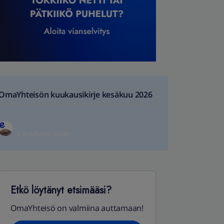
OmaYhteisön kuukausikirje kesäkuu 2026
1 kuukausi sitten
Etkö löytänyt etsimääsi?
OmaYhteisö on valmiina auttamaan!