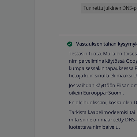
Vastauksen tähän kysymyk
Testasin tuota. Mulla on toise
nimipalvelimina käytössä Goo
kumpaisessakin tapauksessa F-
tietoja kuin sinulla eli maaksi 
Jos vaihdan käyttöön Elisan om
oikein Eurooppa+Suomi.
En ole huolissani, koska olen D
Tarkista kaapelimodeemisi ta
mitä sinne on määritetty DNS-a
luotettava nimipalvelu.