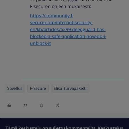
F-securen ohjeen mukaisesti:
https://community.f-
secure.com/internet-security-
en/kb/articles/6299-deepguard-has-
blocked-a-safe-application-how-do-i-
unblock-it
Sovellus
F-Secure
Elisa Turvapaketti
Tämä keskustelu on suljettu kommenteilta. Keskustelua