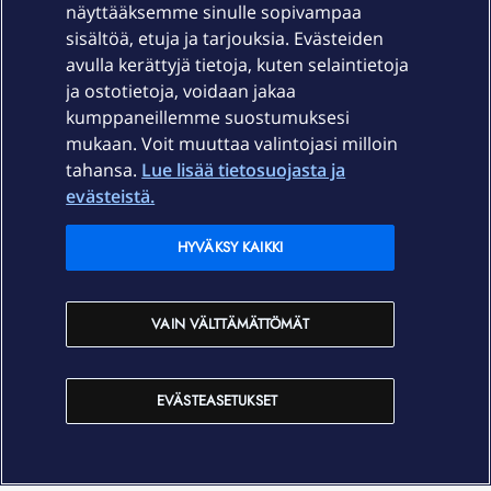
näyttääksemme sinulle sopivampaa
sisältöä, etuja ja tarjouksia. Evästeiden
Palvelut
avulla kerättyjä tietoja, kuten selaintietoja
ja ostotietoja, voidaan jakaa
Tuki
kumppaneillemme suostumuksesi
mukaan. Voit muuttaa valintojasi milloin
tahansa.
Lue lisää tietosuojasta ja
Ajankohtaista
evästeistä.
Elisa Oyj
HYVÄKSY KAIKKI
In English
VAIN VÄLTTÄMÄTTÖMÄT
På Svenska
EVÄSTEASETUKSET
Sopimusehdot
Tietosuoja
Saavutettavuus
Evästeasetukset
Tekijänoikeudet © 2026 Elisa Oyj.