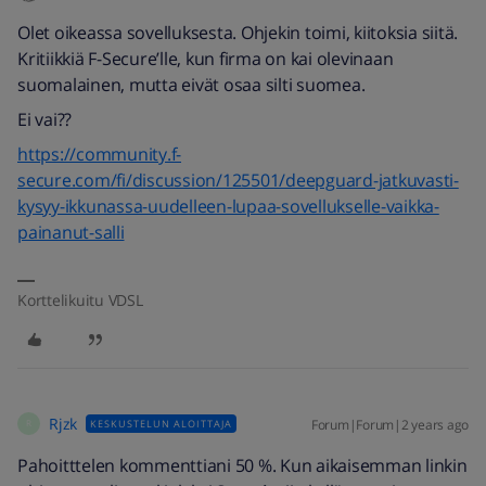
Olet oikeassa sovelluksesta. Ohjekin toimi, kiitoksia siitä.
Kritiikkiä F-Secure’lle, kun firma on kai olevinaan
suomalainen, mutta eivät osaa silti suomea.
Ei vai??
https://community.f-
secure.com/fi/discussion/125501/deepguard-jatkuvasti-
kysyy-ikkunassa-uudelleen-lupaa-sovellukselle-vaikka-
painanut-salli
Korttelikuitu VDSL
Rjzk
Forum|Forum|2 years ago
KESKUSTELUN ALOITTAJA
R
Pahoitttelen kommenttiani 50 %. Kun aikaisemman linkin