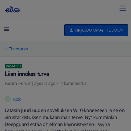
KIRJAUDU OMAYHTEISÖÖN
Tietoturva
VASTATTU
Liian innokas turva
Forum|Forum|2 years ago
4 kommenttia
Rjzk
R
Latasin juuri uuden sovelluksen W10-koneeseen ja se on
virustarkistuksen mukaan ihan terve. Nyt kumminkin
Deepguard estää ohjelman käynnistyksen - syynä