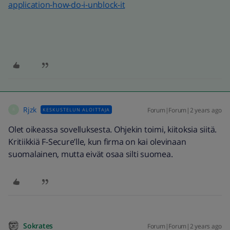
application-how-do-i-unblock-it
Rjzk
Forum|Forum|2 years ago
KESKUSTELUN ALOITTAJA
R
Olet oikeassa sovelluksesta. Ohjekin toimi, kiitoksia siitä.
Kritiikkiä F-Secure’lle, kun firma on kai olevinaan
suomalainen, mutta eivät osaa silti suomea.
Sokrates
Forum|Forum|2 years ago