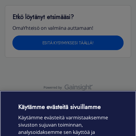
Etkö löytänyt etsimääsi?
OmaYhteisö on valmiina auttamaan!
ESITÄ KYSYMYKSESI TÄÄLLÄ!
OmaYhteisö-käyttöehdot
Accessibility statement
Käytämme evästeitä sivuillamme
Käytämme evästeitä varmistaaksemme
sivuston sujuvan toiminnan,
Laitteet & liittymät
analysoidaksemme sen käyttöä ja