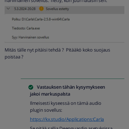
harvinainen sovellus. Tietty, kun juuri latasin sen:
Mitäs tälle nyt pitäisi tehdä ? Pitääkö koko suojaus
poistaa ?
Vastauksen tähän kysymykseen
jakoi
markuspalsta
Ilmeisesti kyseessä on tämä audio
plugin sovellus:
https://kx.studio/Applications:Carla
Se pitää sallia Deepguardin asetuksissa