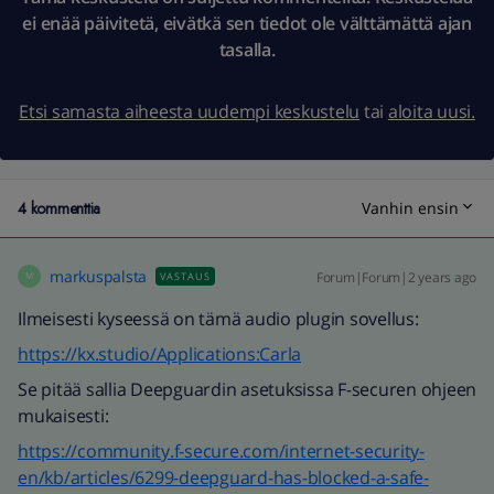
ei enää päivitetä, eivätkä sen tiedot ole välttämättä ajan
tasalla.
Etsi samasta aiheesta uudempi keskustelu
tai
aloita uusi.
4 kommenttia
Vanhin ensin
markuspalsta
Forum|Forum|2 years ago
VASTAUS
M
Ilmeisesti kyseessä on tämä audio plugin sovellus:
https://kx.studio/Applications:Carla
Se pitää sallia Deepguardin asetuksissa F-securen ohjeen
mukaisesti:
https://community.f-secure.com/internet-security-
en/kb/articles/6299-deepguard-has-blocked-a-safe-