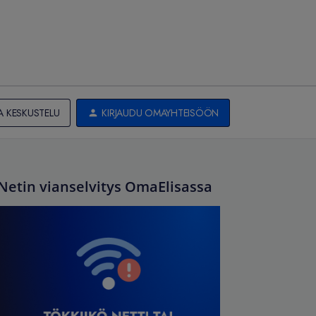
A KESKUSTELU
KIRJAUDU OMAYHTEISÖÖN
Netin vianselvitys OmaElisassa