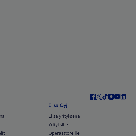
Elisa Oyj
lma
Elisa yrityksenä
Yrityksille
lit
Operaattoreille