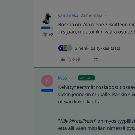
yamaneko
Valmentaja
Roskaa on. Älä mene. Osoitteen nim
.fi sijaan, muutoinkin väärä osoite.
+8
5 henkilöä tykkää tästä
H
Tykkää
kv36
VASTAUS
K
Kehittyneemmät roskapostit osaavat
viekin jonnekin muualle. Pankin si
olevan linkin kautta.
“
Käy kiireellisesti
” on myös tyypillis
että älä vaan missään nimessä pys