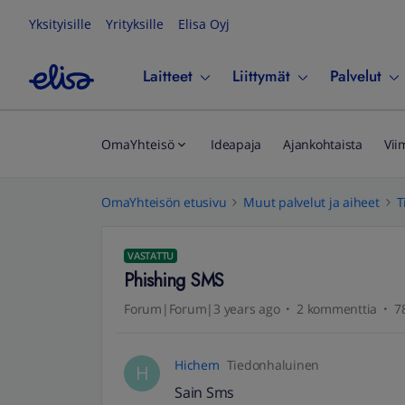
Yksityisille
Yrityksille
Elisa Oyj
Laitteet
Liittymät
Palvelut
OmaYhteisö
Ideapaja
Ajankohtaista
Vii
OmaYhteisön etusivu
Muut palvelut ja aiheet
T
VASTATTU
Phishing SMS
Forum|Forum|3 years ago
2 kommenttia
7
Hichem
Tiedonhaluinen
H
Sain Sms