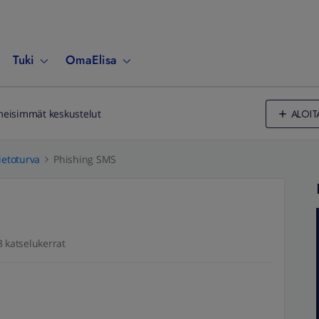
Tuki
OmaElisa
ALOIT
meisimmät keskustelut
ietoturva
Phishing SMS
8 katselukerrat