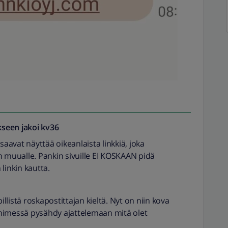
seen jakoi
kv36
avat näyttää oikeanlaista linkkiä, joka
n muualle. Pankin sivuille EI KOSKAAN pidä
linkin kautta.
illistä roskapostittajan kieltä. Nyt on niin kova
nimessä pysähdy ajattelemaan mitä olet