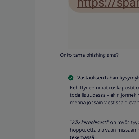
Onko tämä phishing sms?
Vastauksen tähän kysymyk
Kehittyneemmät roskapostit osa
todellisuudessa viekin jonneki
mennä jossain viestissä olevan 
“
Käy kiireellisesti
” on myös tyyp
hoppu, että älä vaan missään 
tekemässä...