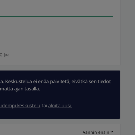
Jaa
 Keskustelua ei enää päivitetä, eivätkä sen tiedot
ämättä ajan tasalla.
uudempi keskustelu
tai
aloita uusi.
Vanhin ensin