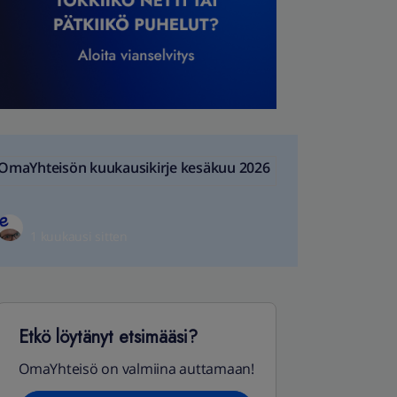
OmaYhteisön kuukausikirje kesäkuu 2026
1 kuukausi sitten
Etkö löytänyt etsimääsi?
OmaYhteisö on valmiina auttamaan!