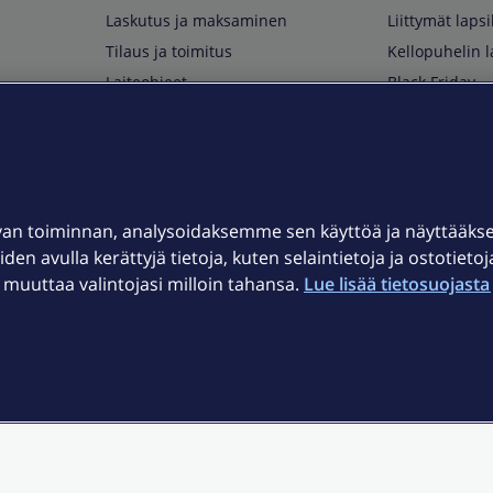
Laskutus ja maksaminen
Liittymät lapsi
Tilaus ja toimitus
Kellopuhelin l
Laiteohjeet
Black Friday
Asiakaspalvelun yhteystiedot
Huippuetuja El
Soita Omagurulle
OmaYhteisö
Myymälät ja myyntipisteet
van toiminnan, analysoidaksemme sen käyttöä ja näyttääk
Kuuluvuuskartta
iden avulla kerättyjä tietoja, kuten selaintietoja ja ostotieto
Asiakastiedotteet
uuttaa valintojasi milloin tahansa.
Lue lisää tietosuojasta 
t
OmaElisa-sovellus
järjestelmä
Kirjaudu sähköpostiin
et © 2026 Elisa Oyj.