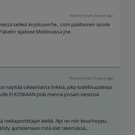
Forum|Forum|3 years ago
essä selkeä kirjoitusvirhe, .com päätteinen osoite
 Palvelin sijaitsee Moldovassa jne.
Forum|Forum|3 years ago
 näyttää oikeanlaista linkkiä, joka todellisuudessa
vuille EI KOSKAAN pidä mennä jossain viestissä
tä roskapostittajan kieltä. Nyt on niin kova hoppu,
ähdy ajattelemaan mitä olet tekemässä...