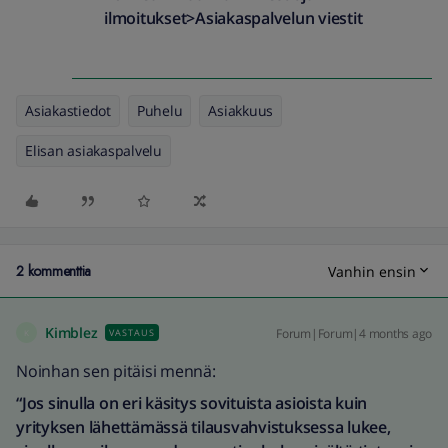
ilmoitukset>Asiakaspalvelun viestit
Asiakastiedot
Puhelu
Asiakkuus
Elisan asiakaspalvelu
2 kommenttia
Vanhin ensin
Kimblez
Forum|Forum|4 months ago
VASTAUS
K
Noinhan sen pitäisi mennä:
“Jos sinulla on eri käsitys sovituista asioista kuin
yrityksen lähettämässä tilausvahvistuksessa lukee,