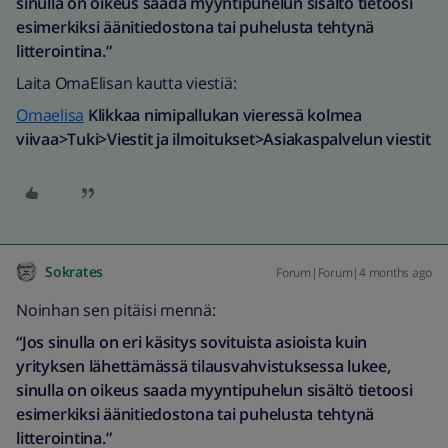
sinulla on oikeus saada myyntipuhelun sisältö tietoosi
esimerkiksi äänitiedostona tai puhelusta tehtynä
litterointina.”
Laita OmaElisan kautta viestiä:
Omaelisa
Klikkaa nimipallukan vieressä kolmea
viivaa>Tuki>Viestit ja ilmoitukset>Asiakaspalvelun viestit
Sokrates
Forum|Forum|4 months ago
Noinhan sen pitäisi mennä:
“Jos sinulla on eri käsitys sovituista asioista kuin
yrityksen lähettämässä tilausvahvistuksessa lukee,
sinulla on oikeus saada myyntipuhelun sisältö tietoosi
esimerkiksi äänitiedostona tai puhelusta tehtynä
litterointina.”