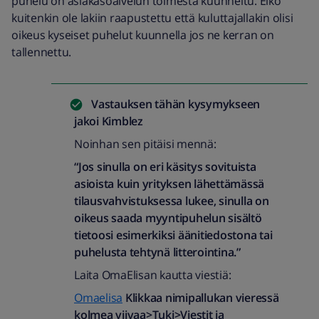
puhelu on asiakasoalvelun toimesta kuunneltu. Eikö
kuitenkin ole lakiin raapustettu että kuluttajallakin olisi
oikeus kyseiset puhelut kuunnella jos ne kerran on
tallennettu.
Vastauksen tähän kysymykseen
jakoi
Kimblez
Noinhan sen pitäisi mennä:
“Jos sinulla on eri käsitys sovituista
asioista kuin yrityksen lähettämässä
tilausvahvistuksessa lukee, sinulla on
oikeus saada myyntipuhelun sisältö
tietoosi esimerkiksi äänitiedostona tai
puhelusta tehtynä litterointina.”
Laita OmaElisan kautta viestiä:
Omaelisa
Klikkaa nimipallukan vieressä
kolmea viivaa>Tuki>Viestit ja