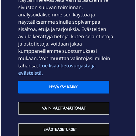
Käytämme evästeitä varmistaaksemme
sivuston sujuvan toiminnan,
Laitteet & liittymät
analysoidaksemme sen käyttöä ja
näyttääksemme sinulle sopivampaa
sisältöä, etuja ja tarjouksia. Evästeiden
Palvelut
avulla kerättyjä tietoja, kuten selaintietoja
ja ostotietoja, voidaan jakaa
Tuki
kumppaneillemme suostumuksesi
mukaan. Voit muuttaa valintojasi milloin
tahansa.
Lue lisää tietosuojasta ja
Ajankohtaista
evästeistä.
Elisa Oyj
HYVÄKSY KAIKKI
In English
VAIN VÄLTTÄMÄTTÖMÄT
På Svenska
EVÄSTEASETUKSET