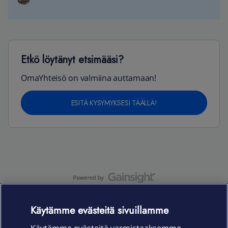
Etkö löytänyt etsimääsi?
OmaYhteisö on valmiina auttamaan!
ESITÄ KYSYMYKSESI TÄÄLLÄ!
OmaYhteisö-käyttöehdot
Accessibility statement
Käytämme evästeitä sivuillamme