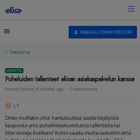
KIRJAUDU OMAYHTEISÖÖN
Tietoturva
VASTATTU
Puheluiden tallenteet elisan asiakaspalvelun kanssa
Forum|Forum|4 months ago
2 kommenttia
J.T
J
Onko muillakin ollut hankaluuksia saada käydyistä
kaupoista yms puhelinkeskusteluista tallenteita tai
litterointeja itselleen? Koitin saada mutta vastattiin että