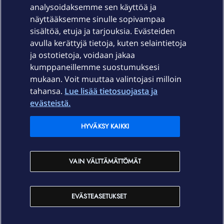
Laitteet & liittymät
analysoidaksemme sen käyttöä ja
näyttääksemme sinulle sopivampaa
sisältöä, etuja ja tarjouksia. Evästeiden
Palvelut
avulla kerättyjä tietoja, kuten selaintietoja
ja ostotietoja, voidaan jakaa
Tuki
kumppaneillemme suostumuksesi
mukaan. Voit muuttaa valintojasi milloin
tahansa.
Lue lisää tietosuojasta ja
Ajankohtaista
evästeistä.
Elisa Oyj
HYVÄKSY KAIKKI
In English
VAIN VÄLTTÄMÄTTÖMÄT
På Svenska
EVÄSTEASETUKSET
Sopimusehdot
Tietosuoja
Saavutettavuus
Evästeasetukset
Tekijänoikeudet © 2026 Elisa Oyj.