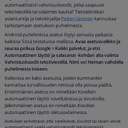
automaattisesti vahvistuskoodit, jotka saapuvat
tekstiviestillä tai selaimen kautta? Tietotekniikan
asiantuntija ja tietokirjailija
Petteri Järvinen
kannustaa
tarkistamaan asetuksen puhelimesta.
Android-puhelimissa asetus löytyi samasta paikasta
kaikissa 5:ssä testatussa mallissa.
Avaa asetusvalikko ja
seuraa polkua Google > Kaikki palvelut, ja etsi
Automaattinen täyttö ja salasanat -kohdan alta valinta
Vahvistuskoodit tekstiviestillä. Nimi voi hieman vaihdella
puhelimesta toiseen.
Valikossa on kaksi asetusta, joiden kummankin
kannattaa turvallisuuden nimissä olla poissa päältä.
Ensimmäinen asetus on nimeltään Koodien
automaattinen täyttö sovelluksissa ja sivustoilla.
Jälkimmäinen asetus on nimeltään Koodien
automaattinen täyttö oletusselaimessa.
Asetukset tarkoittavat, että sovellukset, sivustot tai selain voivat
automaattisesti saada vahvistuskoodit tekstiviesteistä.