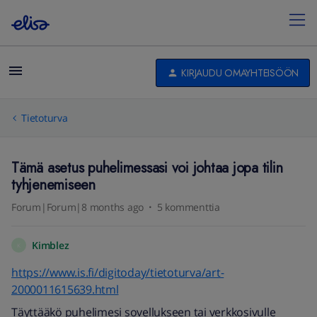
KIRJAUDU OMAYHTEISÖÖN
Tietoturva
Tämä asetus puhelimessasi voi johtaa jopa tilin
tyhjenemiseen
Forum|Forum|8 months ago
5 kommenttia
Kimblez
K
https://www.is.fi/digitoday/tietoturva/art-
2000011615639.html
Täyttääkö puhelimesi sovellukseen tai verkkosivulle