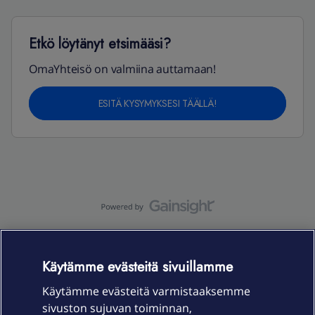
Etkö löytänyt etsimääsi?
OmaYhteisö on valmiina auttamaan!
ESITÄ KYSYMYKSESI TÄÄLLÄ!
OmaYhteisö-käyttöehdot
Accessibility statement
OmaYhteisön
tietosuojaseloste
Käytämme evästeitä sivuillamme
Käytämme evästeitä varmistaaksemme
sivuston sujuvan toiminnan,