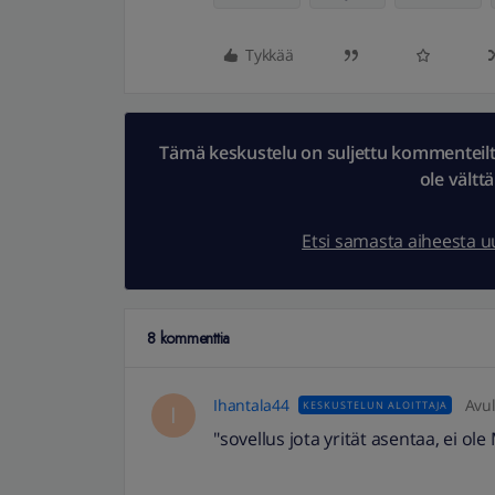
Tykkää
Tämä keskustelu on suljettu kommenteilta.
ole vältt
Etsi samasta aiheesta 
8 kommenttia
Ihantala44
Avul
KESKUSTELUN ALOITTAJA
I
"sovellus jota yrität asentaa, ei ol