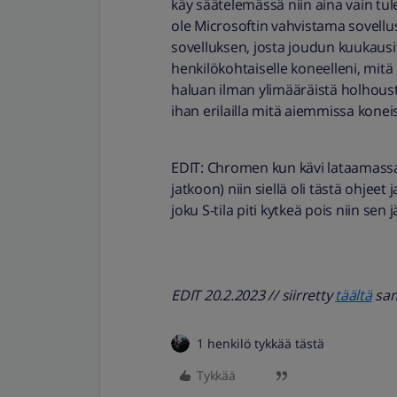
käy säätelemässä niin aina vain tule
ole Microsoftin vahvistama sovellus”
sovelluksen, josta joudun kuukaus
henkilökohtaiselle koneelleni, mitä n
haluan ilman ylimääräistä holhousta
ihan erilailla mitä aiemmissa kone
EDIT: Chromen kun kävi lataamassa
jatkoon) niin siellä oli tästä ohjeet 
joku S-tila piti kytkeä pois niin sen
EDIT 20.2.2023 // siirretty
täältä
sama
1 henkilö tykkää tästä
Tykkää