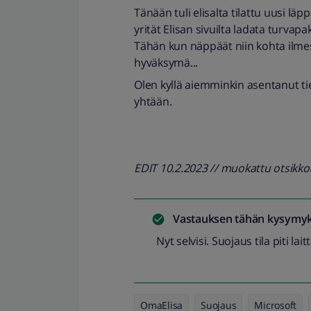
Tänään tuli elisalta tilattu uusi lä
yrität Elisan sivuilta ladata turvap
Tähän kun näppäät niin kohta ilmest
hyväksymä...
Olen kyllä aiemminkin asentanut ti
yhtään.
EDIT 10.2.2023 // muokattu otsikk
Vastauksen tähän kysymyk
Nyt selvisi. Suojaus tila piti lai
OmaElisa
Suojaus
Microsoft