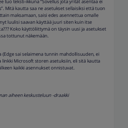
e tuo teksti-ikkuna “Sovellus jota yrität asentaa ei
. Mitä kautta saa ne asetukset sellaisiksi että tuon
ittain maksamaan, saisi edes asennettua omalle
yt luulisi saavan käyttää juuri siten kuin itse
??? Koko käyttöliittymä on täysin uusi ja asetukset
issa tottunut näkemään.
 (Edge sai selaimena tunnin mahdollisuuden, ei
ja linkki Microsoft storen asetuksiin, eli sitä kautta
 jälkeen kaikki asennukset onnistuvat.
n aiheen keskusteluun -draakki​​​​​​​