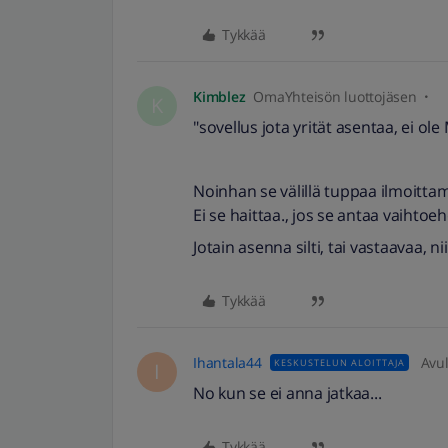
Tykkää
Kimblez
OmaYhteisön luottojäsen
K
"sovellus jota yrität asentaa, ei ol
Noinhan se välillä tuppaa ilmoittam
Ei se haittaa., jos se antaa vaihtoe
Jotain asenna silti, tai vastaavaa, nii
Tykkää
Ihantala44
Avul
KESKUSTELUN ALOITTAJA
I
No kun se ei anna jatkaa...
Tykkää