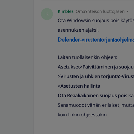
Kimblez
OmaYhteisön luottojäsen
K
Ota Windowsin suojaus pois käytö
asennuksen ajaksi.
Defender-virustentorjuntaohjelm
Laitan tuollaisenkin ohjeen:
Asetukset>Päivittäminen ja suoja
>Virusten ja uhkien torjunta>Virus
>Asetusten hallinta
Ota Reaaliaikainen suojaus pois kä
Sanamuodot vähän erilaiset, mutt
kuin linkin ohjeessakin.