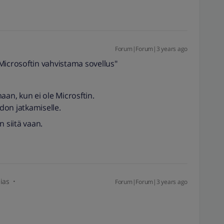
Forum|Forum|3 years ago
e Microsoftin vahvistama sovellus"
aan, kun ei ole Microsftin.
hdon jatkamiselle.
n siitä vaan.
ias
Forum|Forum|3 years ago