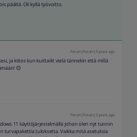
ois päältä. Oli kyllä työvoitto.
Forum|Forum|3 years ago
esi, ja kiitos kun kuittailit vielä tännekin että millä
tämään! 😊
Forum|Forum|3 years ago
dows 11 käyttöjärjestelmällä johon olen nyt tunnin
an turvapakettia tuloksetta. Vaikka mitä asetuksia