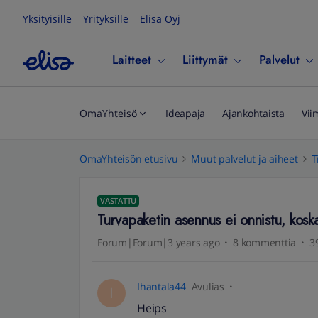
Yksityisille
Yrityksille
Elisa Oyj
Laitteet
Liittymät
Palvelut
OmaYhteisö
Ideapaja
Ajankohtaista
Vii
OmaYhteisön etusivu
Muut palvelut ja aiheet
T
VASTATTU
Turvapaketin asennus ei onnistu, koska
Forum|Forum|3 years ago
8 kommenttia
3
Ihantala44
Avulias
I
Heips