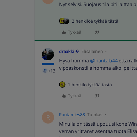
Nyt selvisi. Suojaus tila piti laittaa p
2 henkilöä tykkää tästä
Tykkää
draakki
Elisalainen
Hyvä homma
@Ihantala44
että ratk
vippaskonstilla homma alkoi pelit
+13
1 henkilö tykkää tästä
Tykkää
Rautamies88
Tulokas
R
Minulla on tässä upouusi kone Win
verran yrittänyt asentaa tuota Elis