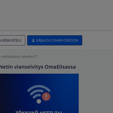
A KESKUSTELU
KIRJAUDU OMAYHTEISÖÖN
n vahvistama sovellus"?
Netin vianselvitys OmaElisassa