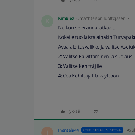
Kimblez
OmaYhteisön luottojäsen
K
No kun se ei anna jatkaa...
Kokeile tuollaista ainakin Turvapak
Avaa aloitusvalikko ja valitse Asetu
2:
Valitse Päivittäminen ja suojaus.
3:
Valitse Kehittäjille.
4:
Ota Kehittäjätila käyttöön
Tykkää
Ihantala44
Avul
KESKUSTELUN ALOITTAJA
I