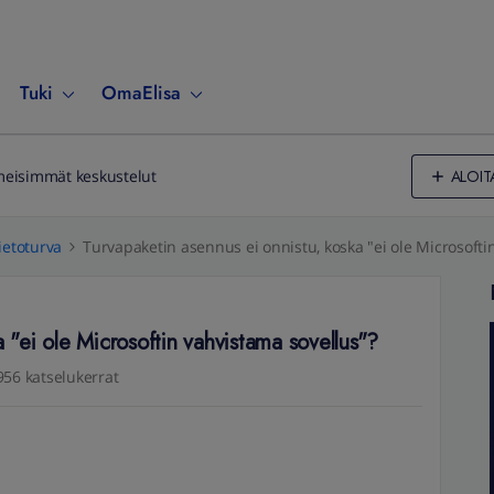
Tuki
OmaElisa
ALOIT
meisimmät keskustelut
ietoturva
Turvapaketin asennus ei onnistu, koska "ei ole Microsofti
 "ei ole Microsoftin vahvistama sovellus"?
956 katselukerrat