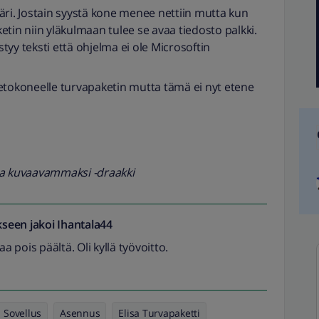
ppäri. Jostain syystä kone menee nettiin mutta kun
aketin niin yläkulmaan tulee se avaa tiedosto palkki.
yy teksti että ohjelma ei ole Microsoftin
etokoneelle turvapaketin mutta tämä ei nyt etene
oa kuvaavammaksi -draakki
seen jakoi
Ihantala44
ttaa pois päältä. Oli kyllä työvoitto.
Sovellus
Asennus
Elisa Turvapaketti