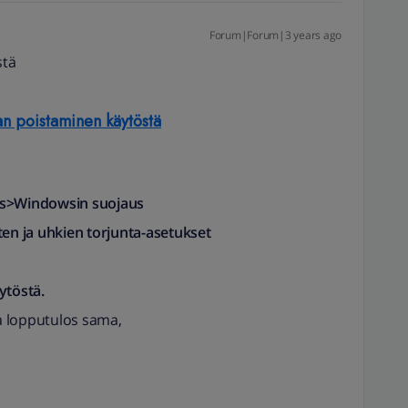
Forum|Forum|3 years ago
stä
an poistaminen käytöstä
us>Windowsin suojaus
ten ja uhkien torjunta-asetukset
ytöstä.
a lopputulos sama,