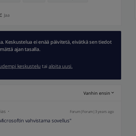
Jaa
 Keskustelua ei enää päivitetä, eivätkä sen tiedot
ämättä ajan tasalla.
uudempi keskustelu
tai
aloita uusi.
Vanhin ensin
ias
Forum|Forum|3 years ago
e Microsoftin vahvistama sovellus"