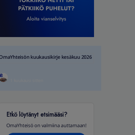
OmaYhteisön kuukausikirje kesäkuu 2026
1 kuukausi sitten
Etkö löytänyt etsimääsi?
OmaYhteisö on valmiina auttamaan!