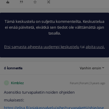
Tämä keskustelu on suljettu kommenteilta. Keskustelua
ei enää päivitetä, eivätkä sen tiedot ole välttämättä ajan
tasalla.
Etsi samasta aiheesta uudempi keskustelu
tai
aloita uusi.
6 kommenttia
Vanhin ensin
Kimblez
Forum|Forum|3 years ago
K
Asensitko turvapaketin noiden ohjeiden
mukaisesti:
https://elisa.fi/asiakaspalvelu/aihe/turvapaketti/ohje/ase