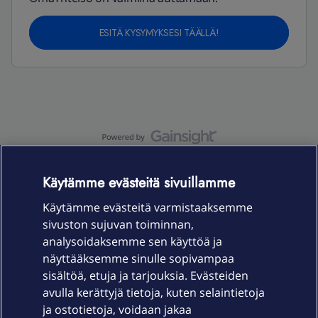
ESITÄ KYSYMYKSESI TÄÄLLÄ!
OmaYhteisö-käyttöehdot
Accessibility statement
Käytämme evästeitä sivuillamme
Käytämme evästeitä varmistaaksemme
sivuston sujuvan toiminnan,
Laitteet & liittymät
analysoidaksemme sen käyttöä ja
näyttääksemme sinulle sopivampaa
sisältöä, etuja ja tarjouksia. Evästeiden
Palvelut
avulla kerättyjä tietoja, kuten selaintietoja
ja ostotietoja, voidaan jakaa