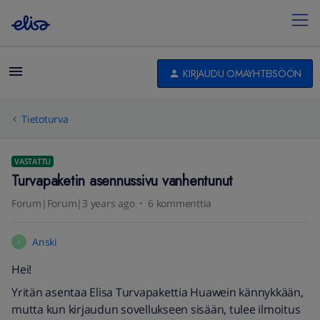
KIRJAUDU OMAYHTEISÖÖN
Tietoturva
VASTATTU
Turvapaketin asennussivu vanhentunut
Forum|Forum|3 years ago
6 kommenttia
Anski
A
Hei!
Yritän asentaa Elisa Turvapakettia Huawein kännykkään,
mutta kun kirjaudun sovellukseen sisään, tulee ilmoitus