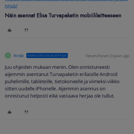
nnus/
Näin asennat Elisa Turvapaketin mobiililaitteeseen
Anski
Forum|Forum|3 years ago
KESKUSTELUN ALOITTAJA
A
Juu ohjeiden mukaan menin. Olen onnistuneesti
aijemmin asentanut Turvapaketin erilaisille Android
puhelimille, tableteille, tietokoneelle ja viimeksi viikko
sitten uudelle iPhonelle. Aijemmin asennus on
onnistunut helposti eikä vastaava herjaa ole tullut.