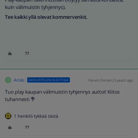
kuin välimuistin tyhjennys).
Tee kaikki yllä olevat kommervenkit.
Anski
Forum|Forum|3 years ago
KESKUSTELUN ALOITTAJA
A
Tuo play kaupan välimuistin tyhjennys auttoi! Kiitos
tuhannesti 💐
1 henkilö tykkää tästä