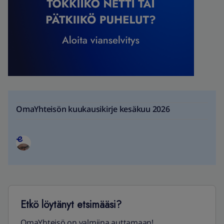
OmaYhteisön kuukausikirje kesäkuu 2026
Etkö löytänyt etsimääsi?
OmaYhteisö on valmiina auttamaan!