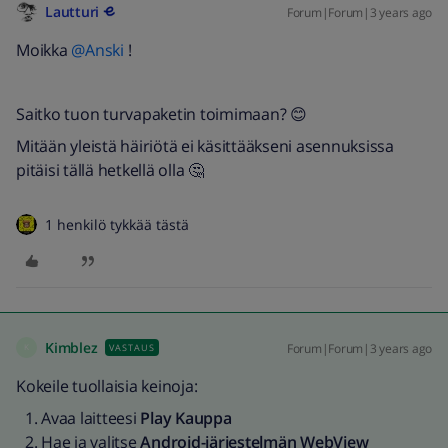
Lautturi
Forum|Forum|3 years ago
Moikka
@Anski
!
Saitko tuon turvapaketin toimimaan? 😊
Mitään yleistä häiriötä ei käsittääkseni asennuksissa
pitäisi tällä hetkellä olla 🤔
1 henkilö tykkää tästä
Kimblez
Forum|Forum|3 years ago
VASTAUS
K
Kokeile tuollaisia keinoja:
Avaa laitteesi
Play Kauppa
Hae ja valitse
Android-järjestelmän WebView