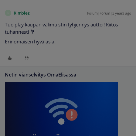
Kimblez
Forum|Forum|3 years ago
K
Tuo play kaupan välimuistin tyhjennys auttoi! Kiitos
tuhannesti 💐
Erinomaisen hyvä asia.
Netin vianselvitys OmaElisassa