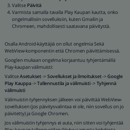
Valitse
Päivitä
Varmista samalla tavalla Play Kaupan kautta, onko
ongelmallisiin sovelluksiin, kuten Gmailin ja
Chromeen, mahdollisesti saatavana päivitystä.
Osalla Android-käyttäjiä on ollut ongelmia Sekä
WebView-komponentin että Chromen päivittämisessä.
Googlen mukaan ongelma korjaantuu tyhjentämällä
Play-kaupan välimuisti:
Valitse
Asetukset
->
Sovellukset ja ilmoitukset
->
Google
Play Kauppa
->
Tallennustila ja välimuisti
->
Tyhjennä
välimuisti
Välimuistin tyhjennyksen jälkeen voi päivittää WebView-
sovelluksen (jos päivitysvalintaa ei ole, niin sovellus on jo
päivitetty) ja Google Chromen.
Jos välimuistin tyhjennys ei auta, niin sitten voi tyhjentää
Play-kaupan tallennustilan (löytyy samasta kohdasta,