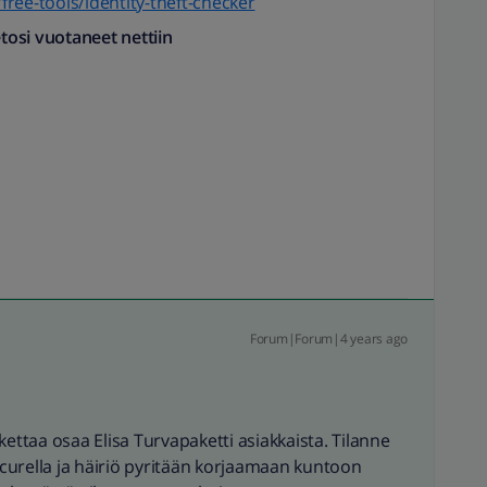
ree-tools/identity-theft-checker
etosi vuotaneet nettiin
Forum|Forum|4 years ago
kettaa osaa Elisa Turvapaketti asiakkaista. Tilanne
curella ja häiriö pyritään korjaamaan kuntoon