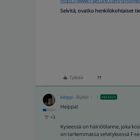
https://www.f-secure.com/fi/home/f
Selvitä, ovatko henkilö­kohtaiset ti
Tykkää
k4rppi
Älykkö
VASTAUS
Heippa!
+3
Kyseessä on häiriötilanne, joka kos
on tarkemmassa selvityksessä F-se