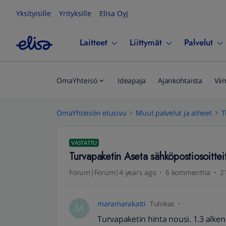
Yksityisille
Yrityksille
Elisa Oyj
Laitteet
Liittymät
Palvelut
OmaYhteisö
Ideapaja
Ajankohtaista
Vii
OmaYhteisön etusivu
Muut palvelut ja aiheet
T
VASTATTU
Turvapaketin Aseta sähköpostiosoitteit
Forum|Forum|4 years ago
6 kommenttia
2
maramarakatti
Tulokas
M
Turvapaketin hinta nousi. 1.3 alke