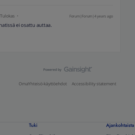
Tulokas
Forum|Forum|4 years ago
hatissä ei osattu auttaa.
OmaYhteisö-käyttöehdot
Accessibility statement
Tuki
Ajankohtaista