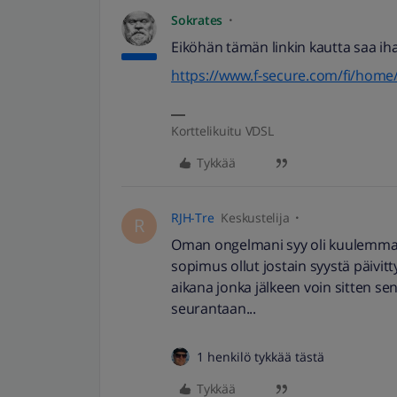
Sokrates
Eiköhän tämän linkin kautta saa ih
https://www.f-secure.com/fi/home/f
Korttelikuitu VDSL
Tykkää
RJH-Tre
Keskustelija
R
Oman ongelmani syy oli kuulemma s
sopimus ollut jostain syystä päivi
aikana jonka jälkeen voin sitten s
seurantaan...
1 henkilö tykkää tästä
Tykkää