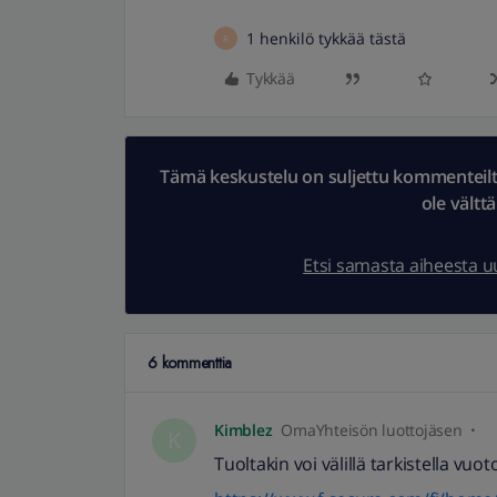
1 henkilö tykkää tästä
R
Tykkää
Tämä keskustelu on suljettu kommenteilta.
ole vältt
Etsi samasta aiheesta 
6 kommenttia
Kimblez
OmaYhteisön luottojäsen
K
Tuoltakin voi välillä tarkistella vuoto