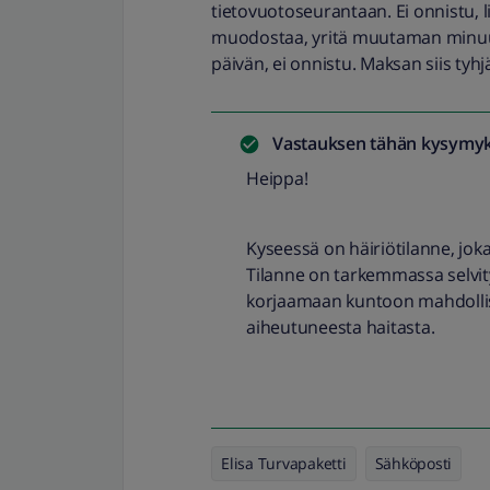
tietovuotoseurantaan. Ei onnistu, li
muodostaa, yritä muutaman minuut
päivän, ei onnistu. Maksan siis tyhj
Vastauksen tähän kysymyk
Heippa!
Kyseessä on häiriötilanne, joka
Tilanne on tarkemmassa selvity
korjaamaan kuntoon mahdollisi
aiheutuneesta haitasta.
Elisa Turvapaketti
Sähköposti