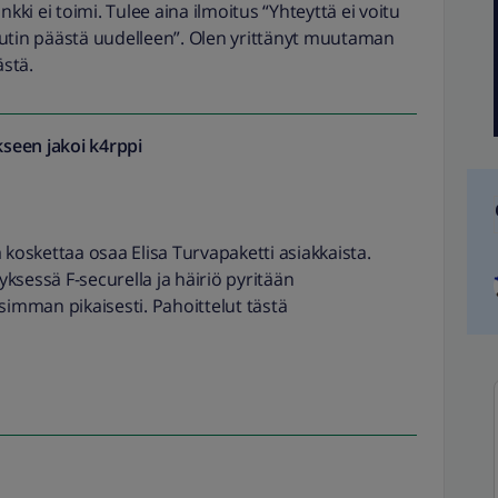
nkki ei toimi. Tulee aina ilmoitus “Yhteyttä ei voitu
in päästä uudelleen”. Olen yrittänyt muutaman
ästä.
seen jakoi
k4rppi
 koskettaa osaa Elisa Turvapaketti asiakkaista.
ksessä F-securella ja häiriö pyritään
mman pikaisesti. Pahoittelut tästä