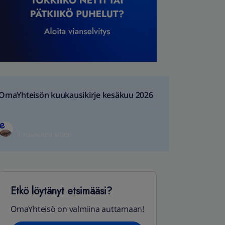
OmaYhteisön kuukausikirje kesäkuu 2026
1 kuukausi sitten
Etkö löytänyt etsimääsi?
OmaYhteisö on valmiina auttamaan!