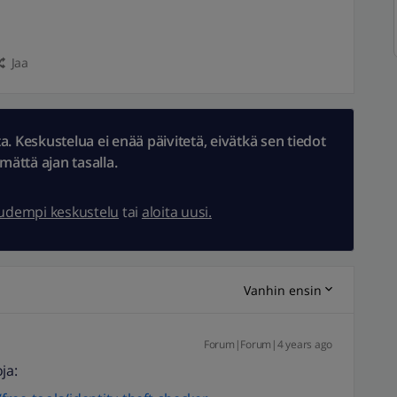
Jaa
 Keskustelua ei enää päivitetä, eivätkä sen tiedot
ämättä ajan tasalla.
uudempi keskustelu
tai
aloita uusi.
Vanhin ensin
Forum|Forum|4 years ago
ja: