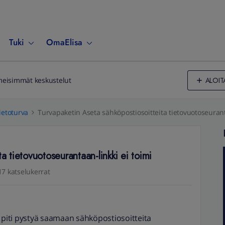
Tuki
OmaElisa
ALOIT
meisimmät keskustelut
ietoturva
Turvapaketin Aseta sähköpostiosoitteita tietovuotoseurant
a tietovuotoseurantaan-linkki ei toimi
17 katselukerrat
n piti pystyä saamaan sähköpostiosoitteita