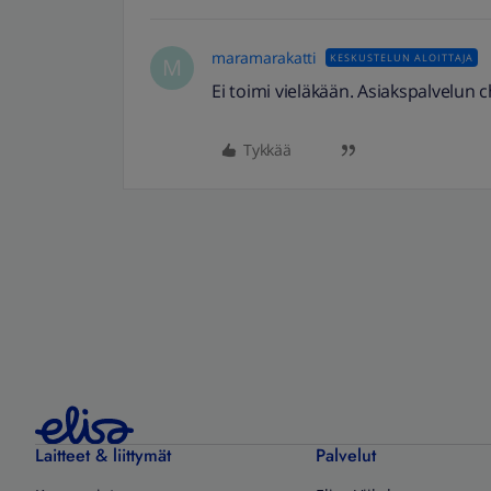
maramarakatti
KESKUSTELUN ALOITTAJA
M
Ei toimi vieläkään. Asiakspalvelun c
Tykkää
Laitteet & liittymät
Palvelut