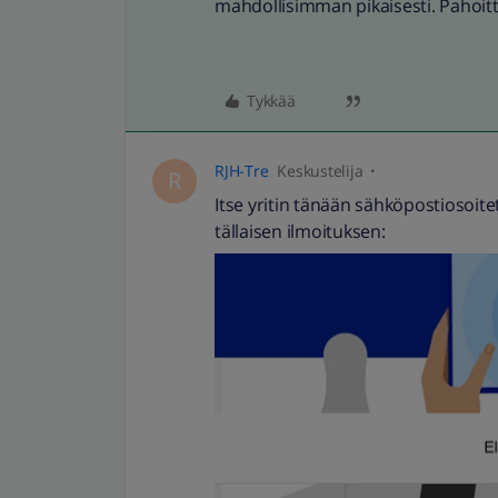
mahdollisimman pikaisesti. Pahoitt
Tykkää
RJH-Tre
Keskustelija
R
Itse yritin tänään sähköpostiosoite
tällaisen ilmoituksen: