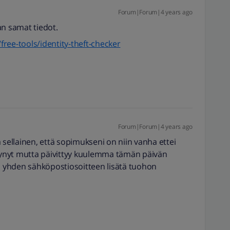
Forum|Forum|4 years ago
an samat tiedot.
ree-tools/identity-theft-checker
Forum|Forum|4 years ago
ellainen, että sopimukseni on niin vanha ettei
ttynyt mutta päivittyy kuulemma tämän päivän
en yhden sähköpostiosoitteen lisätä tuohon