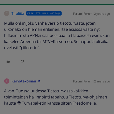
Tiruliita
Forum|Forum|2 years ago
KESKUSTELUN ALOITTAJA
T
Mulla onkin joku vanha versio tietoturvasta, joten
ulkonäkö on hieman erilainen. Itse asiassa vasta nyt
hiffasin mistä VPN:n saa pois päältä tilapäisesti esim. kun
katselee Areenaa tai MTV+Katsomoa. Se nappula oli aika
ovelasti “piilotettu”.
Keinotekoinen
Forum|Forum|2 years ago
K
Aivan. Tuossa uudessa Tietoturvassa kaikkien
toiminteiden hallinnointi tapahtuu Tietoturva-ohjelman
kautta 🙂 Turvapaketin kanssa sitten Freedomella.