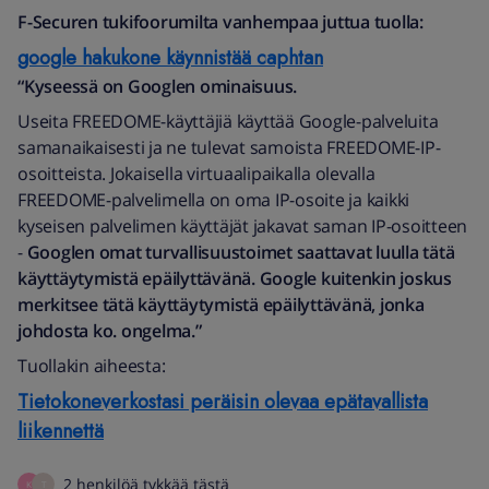
F-Securen tukifoorumilta vanhempaa juttua tuolla:
google hakukone käynnistää caphtan
“Kyseessä on Googlen ominaisuus.
Useita FREEDOME-käyttäjiä käyttää Google-palveluita
samanaikaisesti ja ne tulevat samoista FREEDOME-IP-
osoitteista. Jokaisella virtuaalipaikalla olevalla
FREEDOME-palvelimella on oma IP-osoite ja kaikki
kyseisen palvelimen käyttäjät jakavat saman IP-osoitteen
-
Googlen omat turvallisuustoimet saattavat luulla tätä
käyttäytymistä epäilyttävänä. Google kuitenkin joskus
merkitsee tätä käyttäytymistä epäilyttävänä, jonka
johdosta ko. ongelma.”
Tuollakin aiheesta:
Tietokoneverkostasi peräisin olevaa epätavallista
liikennettä
2 henkilöä tykkää tästä
K
T