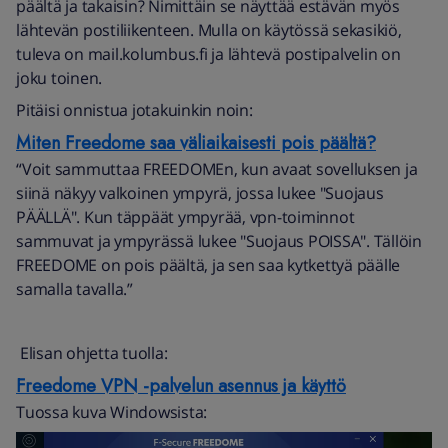
päältä ja takaisin? Nimittäin se näyttää estävän myös
lähtevän postiliikenteen. Mulla on käytössä sekasikiö,
tuleva on mail.kolumbus.fi ja lähtevä postipalvelin on
joku toinen.
Pitäisi onnistua jotakuinkin noin:
Miten Freedome saa väliaikaisesti pois päältä?
“Voit sammuttaa FREEDOMEn, kun avaat sovelluksen ja
siinä näkyy valkoinen ympyrä, jossa lukee "Suojaus
PÄÄLLÄ". Kun täppäät ympyrää, vpn-toiminnot
sammuvat ja ympyrässä lukee "Suojaus POISSA". Tällöin
FREEDOME on pois päältä, ja sen saa kytkettyä päälle
samalla tavalla.”
Elisan ohjetta tuolla:
Freedome VPN -palvelun asennus ja käyttö
Tuossa kuva Windowsista: