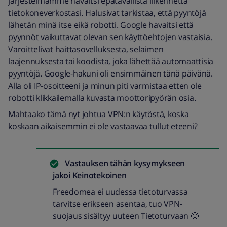
järjestelmämme havaitsi epätavallista liikennettä
tietokoneverkostasi. Halusivat tarkistaa, että pyyntöjä
lähetän minä itse eikä robotti. Google havaitsi että
pyynnöt vaikuttavat olevan sen käyttöehtojen vastaisia.
Varoittelivat haittasovelluksesta, selaimen
laajennuksesta tai koodista, joka lähettää automaattisia
pyyntöjä. Google-hakuni oli ensimmäinen tänä päivänä.
Alla oli IP-osoitteeni ja minun piti varmistaa etten ole
robotti klikkailemalla kuvasta moottoripyörän osia.
Mahtaako tämä nyt johtua VPN:n käytöstä, koska
koskaan aikaisemmin ei ole vastaavaa tullut eteeni?
Vastauksen tähän kysymykseen
jakoi
Keinotekoinen
Freedomea ei uudessa tietoturvassa
tarvitse erikseen asentaa, tuo VPN-
suojaus sisältyy uuteen Tietoturvaan 🙂