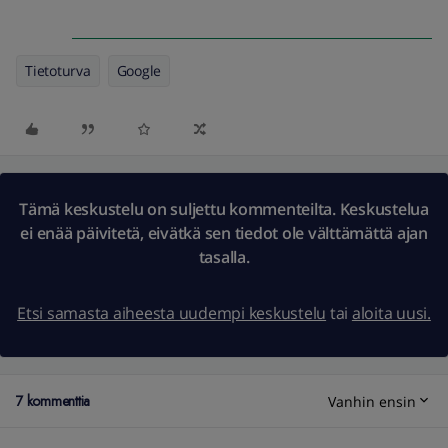
Tietoturva
Google
Tämä keskustelu on suljettu kommenteilta. Keskustelua
ei enää päivitetä, eivätkä sen tiedot ole välttämättä ajan
tasalla.
Etsi samasta aiheesta uudempi keskustelu
tai
aloita uusi.
7 kommenttia
Vanhin ensin