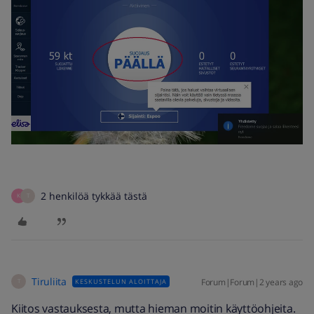
2 henkilöä tykkää tästä
K
T
Tiruliita
Forum|Forum|2 years ago
KESKUSTELUN ALOITTAJA
T
Kiitos vastauksesta, mutta hieman moitin käyttöohjeita.