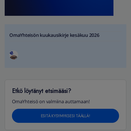
OmaYhteisön kuukausikirje kesäkuu 2026
Etkö löytänyt etsimääsi?
OmaYhteisö on valmiina auttamaan!
ESITÄ KYSYMYKSESI TÄÄLLÄ!