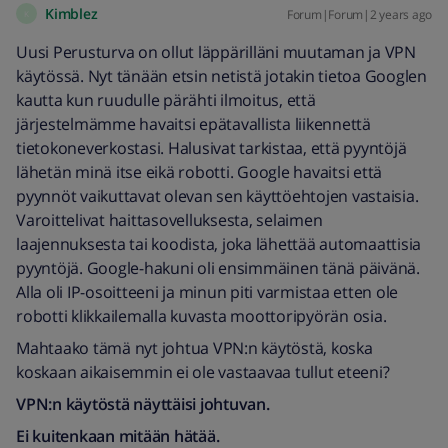
Kimblez
Forum|Forum|2 years ago
K
Uusi Perusturva on ollut läppärilläni muutaman ja VPN
käytössä. Nyt tänään etsin netistä jotakin tietoa Googlen
kautta kun ruudulle pärähti ilmoitus, että
järjestelmämme havaitsi epätavallista liikennettä
tietokoneverkostasi. Halusivat tarkistaa, että pyyntöjä
lähetän minä itse eikä robotti. Google havaitsi että
pyynnöt vaikuttavat olevan sen käyttöehtojen vastaisia.
Varoittelivat haittasovelluksesta, selaimen
laajennuksesta tai koodista, joka lähettää automaattisia
pyyntöjä. Google-hakuni oli ensimmäinen tänä päivänä.
Alla oli IP-osoitteeni ja minun piti varmistaa etten ole
robotti klikkailemalla kuvasta moottoripyörän osia.
Mahtaako tämä nyt johtua VPN:n käytöstä, koska
koskaan aikaisemmin ei ole vastaavaa tullut eteeni?
VPN:n käytöstä näyttäisi johtuvan.
Ei kuitenkaan mitään hätää.