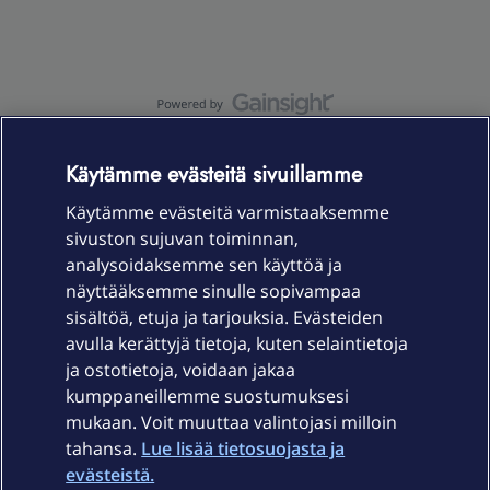
OmaYhteisö-käyttöehdot
Accessibility statement
Käytämme evästeitä sivuillamme
Käytämme evästeitä varmistaaksemme
sivuston sujuvan toiminnan,
Laitteet & liittymät
analysoidaksemme sen käyttöä ja
näyttääksemme sinulle sopivampaa
sisältöä, etuja ja tarjouksia. Evästeiden
Palvelut
avulla kerättyjä tietoja, kuten selaintietoja
ja ostotietoja, voidaan jakaa
Tuki
kumppaneillemme suostumuksesi
mukaan. Voit muuttaa valintojasi milloin
tahansa.
Lue lisää tietosuojasta ja
Ajankohtaista
evästeistä.