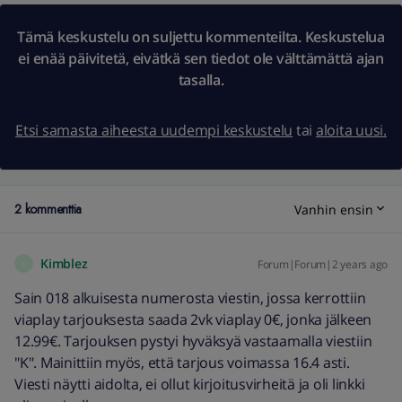
Tämä keskustelu on suljettu kommenteilta. Keskustelua
ei enää päivitetä, eivätkä sen tiedot ole välttämättä ajan
tasalla.
Etsi samasta aiheesta uudempi keskustelu
tai
aloita uusi.
2 kommenttia
Vanhin ensin
Kimblez
Forum|Forum|2 years ago
K
Sain 018 alkuisesta numerosta viestin, jossa kerrottiin
viaplay tarjouksesta saada 2vk viaplay 0€, jonka jälkeen
12.99€. Tarjouksen pystyi hyväksyä vastaamalla viestiin
"K". Mainittiin myös, että tarjous voimassa 16.4 asti.
Viesti näytti aidolta, ei ollut kirjoitusvirheitä ja oli linkki