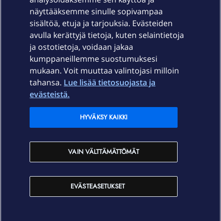
näyttääksemme sinulle sopivampaa
sisältöä, etuja ja tarjouksia. Evästeiden
Palvelut
avulla kerättyjä tietoja, kuten selaintietoja
ja ostotietoja, voidaan jakaa
Tuki
kumppaneillemme suostumuksesi
mukaan. Voit muuttaa valintojasi milloin
tahansa.
Lue lisää tietosuojasta ja
Ajankohtaista
evästeistä.
Elisa Oyj
HYVÄKSY KAIKKI
In English
VAIN VÄLTTÄMÄTTÖMÄT
På Svenska
EVÄSTEASETUKSET
Sopimusehdot
Tietosuoja
Saavutettavuus
Evästeasetukset
Tekijänoikeudet © 2026 Elisa Oyj.