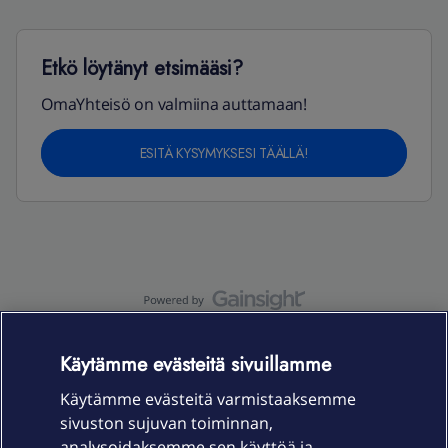
Etkö löytänyt etsimääsi?
OmaYhteisö on valmiina auttamaan!
ESITÄ KYSYMYKSESI TÄÄLLÄ!
OmaYhteisö-käyttöehdot
Accessibility statement
Käytämme evästeitä sivuillamme
Käytämme evästeitä varmistaaksemme
sivuston sujuvan toiminnan,
Laitteet & liittymät
analysoidaksemme sen käyttöä ja