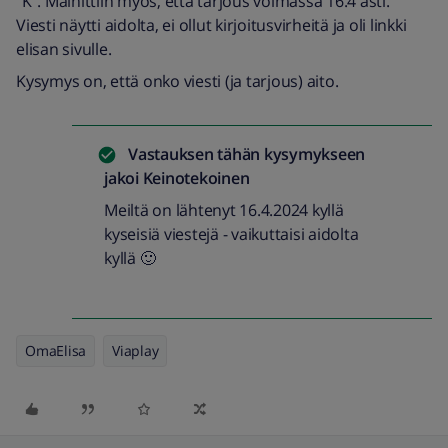
"K". Mainittiin myös, että tarjous voimassa 16.4 asti.
Viesti näytti aidolta, ei ollut kirjoitusvirheitä ja oli linkki
elisan sivulle.
Kysymys on, että onko viesti (ja tarjous) aito.
Vastauksen tähän kysymykseen
jakoi
Keinotekoinen
Meiltä on lähtenyt 16.4.2024 kyllä
kyseisiä viestejä - vaikuttaisi aidolta
kyllä 🙂
OmaElisa
Viaplay