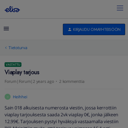
KIRJAUDU OMAYHTEISÖÖN
Tietoturva
VASTATTU
Viaplay tarjous
Forum|Forum|2 years ago
2 kommenttia
Heihhei
H
Sain 018 alkuisesta numerosta viestin, jossa kerrottiin
viaplay tarjouksesta saada 2vk viaplay 0€, jonka jälkeen
12.99€. Tarjouksen pystyi hyväksyä vastaamalla viestiin