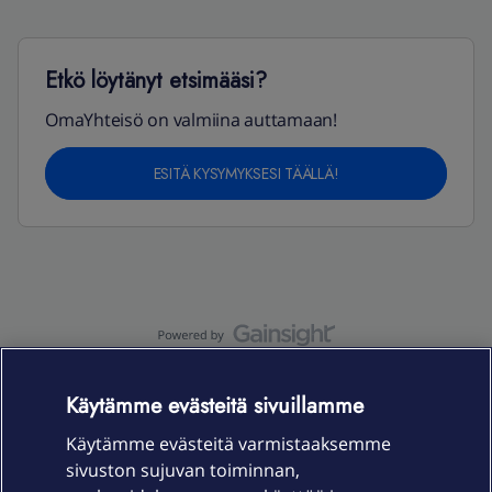
Etkö löytänyt etsimääsi?
OmaYhteisö on valmiina auttamaan!
ESITÄ KYSYMYKSESI TÄÄLLÄ!
OmaYhteisö-käyttöehdot
Accessibility statement
Käytämme evästeitä sivuillamme
Käytämme evästeitä varmistaaksemme
sivuston sujuvan toiminnan,