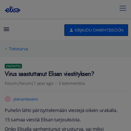
KIRJAUDU OMAYHTEISÖÖN
Tietoturva
VASTATTU
Virus saastuttanut Elisan viestityksen?
Forum|Forum|1 year ago
3 kommenttia
ylenantovero
Y
Puhelin lähti pärisyttelemään viestejä oikein urakalla.
15 samaa viestiä Elisan tarjouksista.
Onko Elisalla vanhentunut virusturva, vai miksi