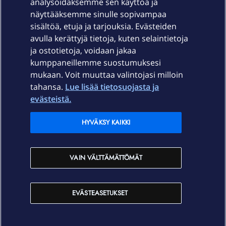
Laitteet & liittymät
analysoidaksemme sen käyttöä ja
näyttääksemme sinulle sopivampaa
sisältöä, etuja ja tarjouksia. Evästeiden
Palvelut
avulla kerättyjä tietoja, kuten selaintietoja
ja ostotietoja, voidaan jakaa
Tuki
kumppaneillemme suostumuksesi
mukaan. Voit muuttaa valintojasi milloin
tahansa.
Lue lisää tietosuojasta ja
Ajankohtaista
evästeistä.
Elisa Oyj
HYVÄKSY KAIKKI
In English
VAIN VÄLTTÄMÄTTÖMÄT
På Svenska
EVÄSTEASETUKSET
Sopimusehdot
Tietosuoja
Saavutettavuus
Evästeasetukset
Tekijänoikeudet © 2026 Elisa Oyj.