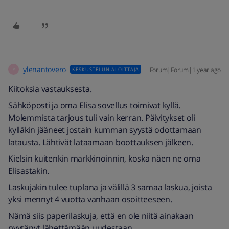
ylenantovero
Forum|Forum|1 year ago
KESKUSTELUN ALOITTAJA
Y
Kiitoksia vastauksesta.
Sähköposti ja oma Elisa sovellus toimivat kyllä.
Molemmista tarjous tuli vain kerran. Päivitykset oli
kylläkin jääneet jostain kumman syystä odottamaan
latausta. Lähtivät lataamaan boottauksen jälkeen.
Kielsin kuitenkin markkinoinnin, koska näen ne oma
Elisastakin.
Laskujakin tulee tuplana ja välillä 3 samaa laskua, joista
yksi mennyt 4 vuotta vanhaan osoitteeseen.
Nämä siis paperilaskuja, että en ole niitä ainakaan
pyytänyt lähettämään uudestaan.