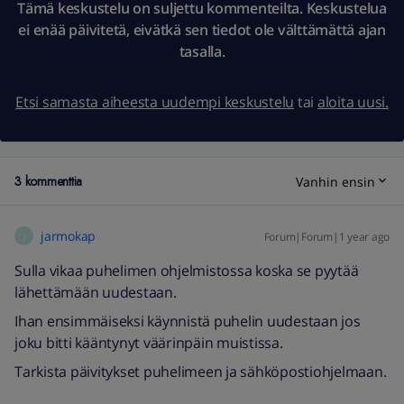
Tämä keskustelu on suljettu kommenteilta. Keskustelua
ei enää päivitetä, eivätkä sen tiedot ole välttämättä ajan
tasalla.
Etsi samasta aiheesta uudempi keskustelu
tai
aloita uusi.
3 kommenttia
Vanhin ensin
jarmokap
Forum|Forum|1 year ago
J
Sulla vikaa puhelimen ohjelmistossa koska se pyytää
lähettämään uudestaan.
Ihan ensimmäiseksi käynnistä puhelin uudestaan jos
joku bitti kääntynyt väärinpäin muistissa.
Tarkista päivitykset puhelimeen ja sähköpostiohjelmaan.