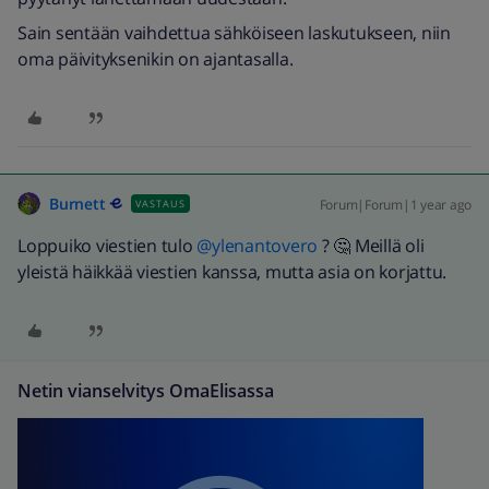
Sain sentään vaihdettua sähköiseen laskutukseen, niin
oma päivityksenikin on ajantasalla.
Burnett
Forum|Forum|1 year ago
VASTAUS
Loppuiko viestien tulo
@ylenantovero
? 🤔 Meillä oli
yleistä häikkää viestien kanssa, mutta asia on korjattu.
Netin vianselvitys OmaElisassa