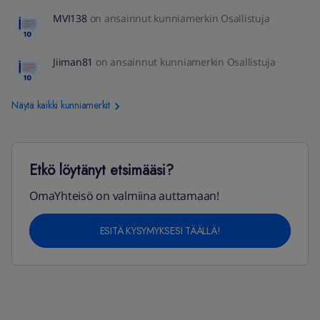
MVI138
on ansainnut kunniamerkin Osallistuja
Jiiman81
on ansainnut kunniamerkin Osallistuja
Näytä kaikki kunniamerkit
Etkö löytänyt etsimääsi?
OmaYhteisö on valmiina auttamaan!
ESITÄ KYSYMYKSESI TÄÄLLÄ!