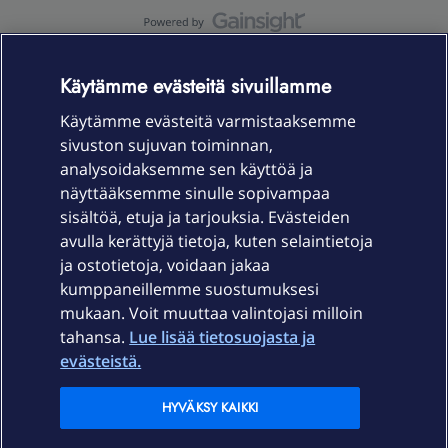
OmaYhteisö-käyttöehdot
Accessibility statement
Käytämme evästeitä sivuillamme
Käytämme evästeitä varmistaaksemme
sivuston sujuvan toiminnan,
Laitteet & liittymät
analysoidaksemme sen käyttöä ja
näyttääksemme sinulle sopivampaa
sisältöä, etuja ja tarjouksia. Evästeiden
Palvelut
avulla kerättyjä tietoja, kuten selaintietoja
ja ostotietoja, voidaan jakaa
Tuki
kumppaneillemme suostumuksesi
mukaan. Voit muuttaa valintojasi milloin
tahansa.
Lue lisää tietosuojasta ja
Ajankohtaista
evästeistä.
Elisa Oyj
HYVÄKSY KAIKKI