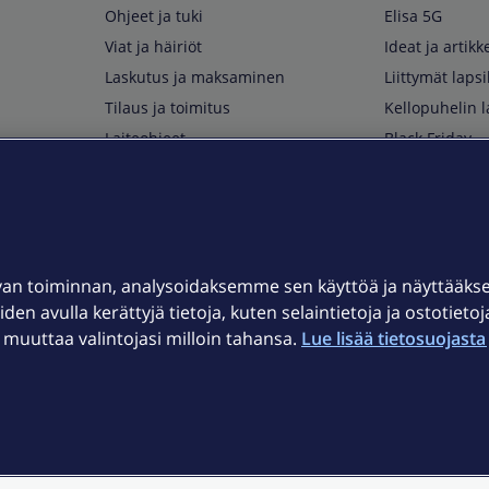
Ohjeet ja tuki
Elisa 5G
Viat ja häiriöt
Ideat ja artikke
Laskutus ja maksaminen
Liittymät lapsi
Tilaus ja toimitus
Kellopuhelin l
Laiteohjeet
Black Friday
Asiakaspalvelun yhteystiedot
Huippuetuja El
Soita Omagurulle
OmaYhteisö
Myymälät ja myyntipisteet
van toiminnan, analysoidaksemme sen käyttöä ja näyttääk
Kuuluvuuskartta
iden avulla kerättyjä tietoja, kuten selaintietoja ja ostotieto
Asiakastiedotteet
uuttaa valintojasi milloin tahansa.
Lue lisää tietosuojasta 
t
OmaElisa-sovellus
järjestelmä
Kirjaudu sähköpostiin
et © 2026 Elisa Oyj.