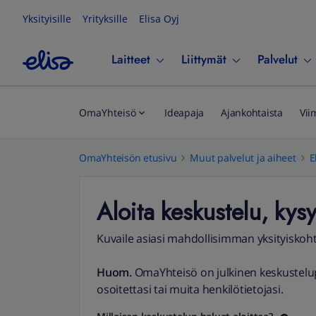
Yksityisille
Yrityksille
Elisa Oyj
Laitteet
Liittymät
Palvelut
OmaYhteisö
Ideapaja
Ajankohtaista
Vii
OmaYhteisön etusivu
Muut palvelut ja aiheet
E
Aloita keskustelu, kysy
Kuvaile asiasi mahdollisimman yksityiskoht
Huom.
OmaYhteisö on julkinen keskustelup
osoitettasi tai muita henkilötietojasi.