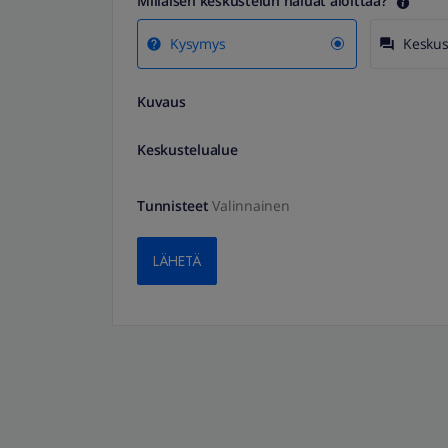
Millaisen keskustelun haluat aloittaa?
Kysymys
Keskus
Kuvaus
Keskustelualue
Tunnisteet
Valinnainen
LÄHETÄ