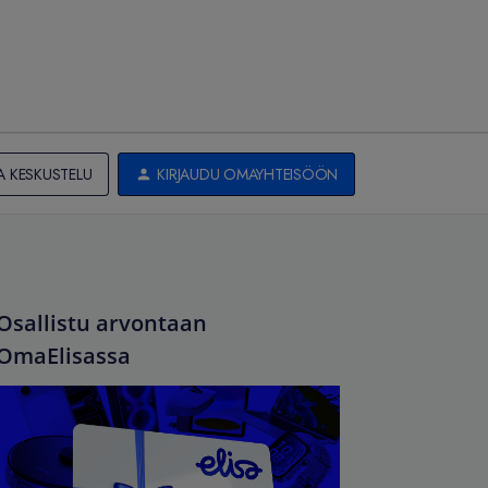
A KESKUSTELU
KIRJAUDU OMAYHTEISÖÖN
Osallistu arvontaan
OmaElisassa