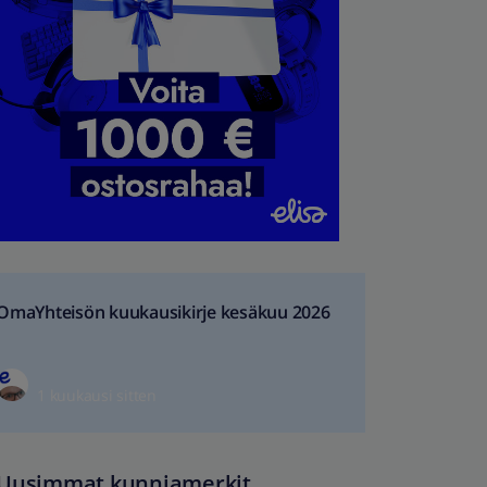
OmaYhteisön kuukausikirje kesäkuu 2026
1 kuukausi sitten
Uusimmat kunniamerkit