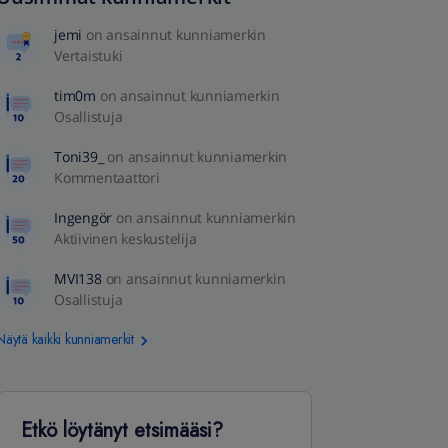
jemi
on ansainnut kunniamerkin
Vertaistuki
tim0m
on ansainnut kunniamerkin
Osallistuja
Toni39_
on ansainnut kunniamerkin
Kommentaattori
Ingengör
on ansainnut kunniamerkin
Aktiivinen keskustelija
MVI138
on ansainnut kunniamerkin
Osallistuja
Näytä kaikki kunniamerkit
Etkö löytänyt etsimääsi?