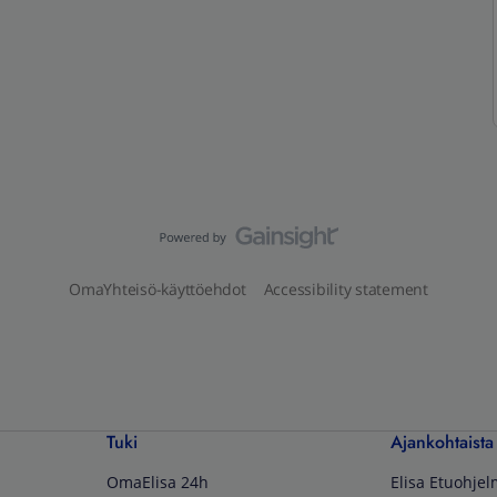
OmaYhteisö-käyttöehdot
Accessibility statement
Tuki
Ajankohtaista
OmaElisa 24h
Elisa Etuohje