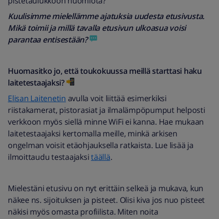
pistetaulukkoon huomiota?
Kuulisimme mielellämme ajatuksia uudesta etusivusta.
Mikä toimii ja millä tavalla etusivun ulkoasua voisi
parantaa entisestään?
Huomasitko jo, että toukokuussa meillä starttasi haku
laitetestaajaksi?
Elisan Laitenetin
avulla voit liittää esimerkiksi
riistakamerat, pistorasiat ja ilmalämpöpumput helposti
verkkoon myös siellä minne WiFi ei kanna. Hae mukaan
laitetestaajaksi kertomalla meille, minkä arkisen
ongelman voisit etäohjauksella ratkaista. Lue lisää ja
ilmoittaudu testaajaksi
täällä
.
Mielestäni etusivu on nyt erittäin selkeä ja mukava, kun
näkee ns. sijoituksen ja pisteet. Olisi kiva jos nuo pisteet
näkisi myös omasta profiilista. Miten noita