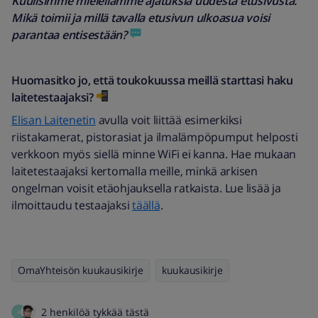
Kuulisimme mielellämme ajatuksia uudesta etusivusta.
Mikä toimii ja millä tavalla etusivun ulkoasua voisi
parantaa entisestään?
Huomasitko jo, että toukokuussa meillä starttasi haku
laitetestaajaksi?
Elisan Laitenetin
avulla voit liittää esimerkiksi
riistakamerat, pistorasiat ja ilmalämpöpumput helposti
verkkoon myös siellä minne WiFi ei kanna. Hae mukaan
laitetestaajaksi kertomalla meille, minkä arkisen
ongelman voisit etäohjauksella ratkaista. Lue lisää ja
ilmoittaudu testaajaksi
täällä
.
OmaYhteisön kuukausikirje
kuukausikirje
2 henkilöä tykkää tästä
A