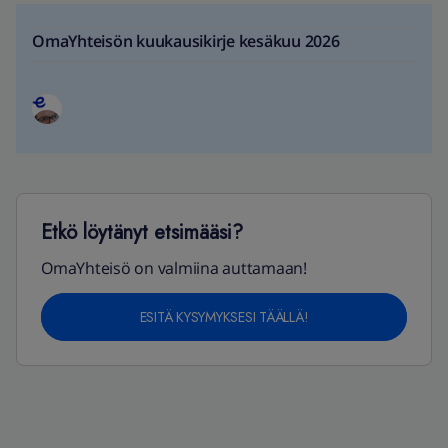
OmaYhteisön kuukausikirje kesäkuu 2026
Etkö löytänyt etsimääsi?
OmaYhteisö on valmiina auttamaan!
ESITÄ KYSYMYKSESI TÄÄLLÄ!