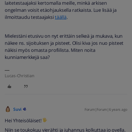
laitetestaajaksi kertomalla meille, minkä arkisen
ongelman voisit etäohjauksella ratkaista. Lue lisää ja
ilmoittaudu testaajaksi
täällä
.
Mielestäni etusivu on nyt erittäin selkeä ja mukava, kun
näkee ns. sijoituksen ja pisteet. Olisi kiva jos nuo pisteet
näkisi myös omasta profiilista. Miten noita
kunniamerkkejä saa?
Lucas-Christian
Suvi
Forum|Forum|6 years ago
Hei Yhteisöläiset!
Niin se toukokuu vierähti ja juhannus kolkuttaa jo ovella.