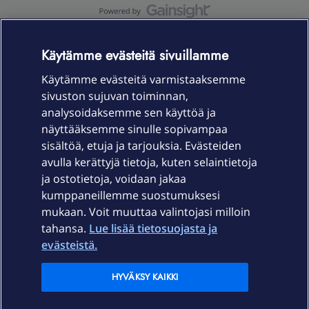
OmaYhteisö-käyttöehdot
Accessibility statement
Käytämme evästeitä sivuillamme
Käytämme evästeitä varmistaaksemme
sivuston sujuvan toiminnan,
Laitteet & liittymät
analysoidaksemme sen käyttöä ja
näyttääksemme sinulle sopivampaa
sisältöä, etuja ja tarjouksia. Evästeiden
Palvelut
avulla kerättyjä tietoja, kuten selaintietoja
ja ostotietoja, voidaan jakaa
Tuki
kumppaneillemme suostumuksesi
mukaan. Voit muuttaa valintojasi milloin
tahansa.
Lue lisää tietosuojasta ja
Ajankohtaista
evästeistä.
Elisa Oyj
HYVÄKSY KAIKKI