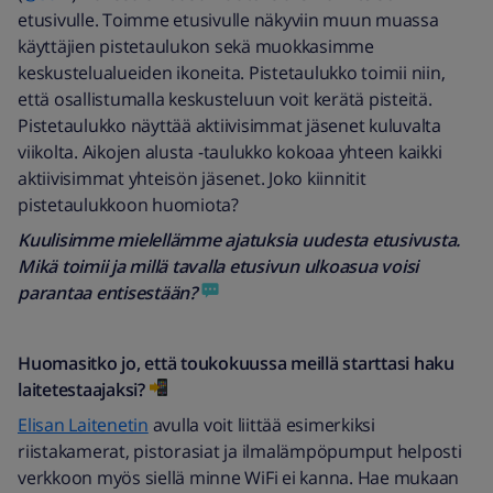
etusivulle. Toimme etusivulle näkyviin muun muassa
käyttäjien pistetaulukon sekä muokkasimme
keskustelualueiden ikoneita. Pistetaulukko toimii niin,
että osallistumalla keskusteluun voit kerätä pisteitä.
Pistetaulukko näyttää aktiivisimmat jäsenet kuluvalta
viikolta. Aikojen alusta -taulukko kokoaa yhteen kaikki
aktiivisimmat yhteisön jäsenet. Joko kiinnitit
pistetaulukkoon huomiota?
Kuulisimme mielellämme ajatuksia uudesta etusivusta.
Mikä toimii ja millä tavalla etusivun ulkoasua voisi
parantaa entisestään?
Huomasitko jo, että toukokuussa meillä starttasi haku
laitetestaajaksi?
Elisan Laitenetin
avulla voit liittää esimerkiksi
riistakamerat, pistorasiat ja ilmalämpöpumput helposti
verkkoon myös siellä minne WiFi ei kanna. Hae mukaan