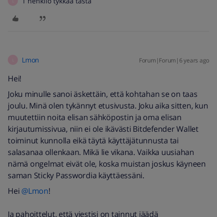
1 henkilö tykkää tästä
L
Lmon
Forum|Forum|6 years ago
L
Hei!
Joku minulle sanoi äskettäin, että kohtahan se on taas
joulu. Minä olen tykännyt etusivusta. Joku aika sitten, kun
muutettiin noita elisan sähköpostin ja oma elisan
kirjautumissivua, niin ei ole ikävästi Bitdefender Wallet
toiminut kunnolla eikä täytä käyttäjätunnusta tai
salasanaa ollenkaan. Mikä lie vikana. Vaikka uusiahan
nämä ongelmat eivät ole, koska muistan joskus käyneen
saman Sticky Passwordia käyttäessäni.
Hei
@Lmon
!
Ja pahoittelut, että viestisi on tainnut jäädä