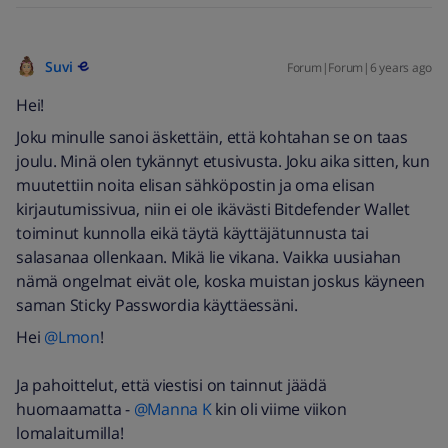
Suvi
Forum|Forum|6 years ago
Hei!
Joku minulle sanoi äskettäin, että kohtahan se on taas
joulu. Minä olen tykännyt etusivusta. Joku aika sitten, kun
muutettiin noita elisan sähköpostin ja oma elisan
kirjautumissivua, niin ei ole ikävästi Bitdefender Wallet
toiminut kunnolla eikä täytä käyttäjätunnusta tai
salasanaa ollenkaan. Mikä lie vikana. Vaikka uusiahan
nämä ongelmat eivät ole, koska muistan joskus käyneen
saman Sticky Passwordia käyttäessäni.
Hei
@Lmon
!
Ja pahoittelut, että viestisi on tainnut jäädä
huomaamatta -
@Manna K
kin oli viime viikon
lomalaitumilla!