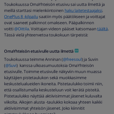
Toukokuussa OmaYhteisön etusivu sai uutta ilmettä ja
meillä starttasi mielenkiintoinen
haku laitetestaajaksi
.
OnePlus 8 -kilpailu
saatiin myös päätökseen ja voittajat
ovat saaneet palkinnot omakseen. Pääpalkinnon
voitti
@Oittila
. Voittajan videon pääset katsomaan
täältä
.
Tässä vielä yhteenvetoa toukokuun tärpeistä:
OmaYhteisön etusivulle uutta ilmettä
Toukokuussa teimme Anninan (
@freesoul
) ja Suvin
(
@Suvi
) kanssa ulkoasumuutoksia OmaYhteisön
etusivulle. Toimme etusivulle näkyviin muun muassa
käyttäjien pistetaulukon sekä muokkasimme
keskustelualueiden ikoneita. Pistetaulukko toimii niin,
että osallistumalla keskusteluun voit kerätä pisteitä.
Pistetaulukko näyttää aktiivisimmat jäsenet kuluvalta
viikolta. Aikojen alusta -taulukko kokoaa yhteen kaikki
aktiivisimmat yhteisön jäsenet. Joko kiinnitit