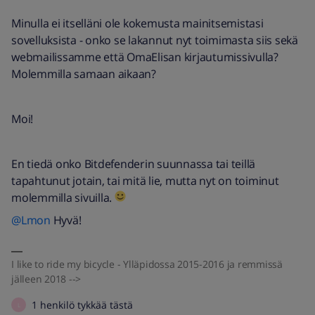
Minulla ei itselläni ole kokemusta mainitsemistasi
sovelluksista - onko se lakannut nyt toimimasta siis sekä
webmailissamme että OmaElisan kirjautumissivulla?
Molemmilla samaan aikaan?
Moi!
En tiedä onko Bitdefenderin suunnassa tai teillä
tapahtunut jotain, tai mitä lie, mutta nyt on toiminut
molemmilla sivuilla.
@Lmon
Hyvä!
I like to ride my bicycle - Ylläpidossa 2015-2016 ja remmissä
jälleen 2018 -->
1 henkilö tykkää tästä
L