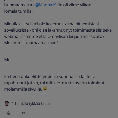
huomaamatta -
@Manna K
kin oli viime viikon
lomalaitumilla!
Minulla ei itselläni ole kokemusta mainitsemistasi
sovelluksista - onko se lakannut nyt toimimasta siis sekä
webmailissamme että OmaElisan kirjautumissivulla?
Molemmilla samaan aikaan?
Moi!
En tiedä onko Bitdefenderin suunnassa tai teillä
tapahtunut jotain, tai mitä lie, mutta nyt on toiminut
molemmilla sivuilla.
1 henkilö tykkää tästä