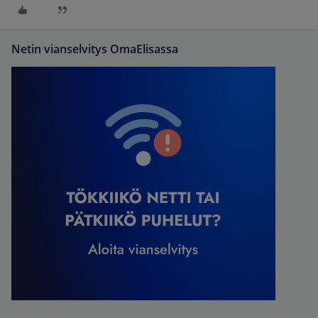
Netin vianselvitys OmaElisassa