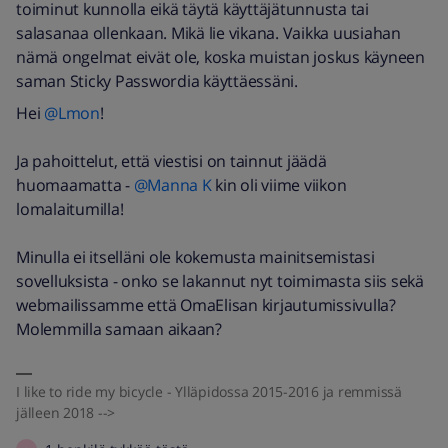
toiminut kunnolla eikä täytä käyttäjätunnusta tai
salasanaa ollenkaan. Mikä lie vikana. Vaikka uusiahan
nämä ongelmat eivät ole, koska muistan joskus käyneen
saman Sticky Passwordia käyttäessäni.
Hei
@Lmon
!
Ja pahoittelut, että viestisi on tainnut jäädä
huomaamatta -
@Manna K
kin oli viime viikon
lomalaitumilla!
Minulla ei itselläni ole kokemusta mainitsemistasi
sovelluksista - onko se lakannut nyt toimimasta siis sekä
webmailissamme että OmaElisan kirjautumissivulla?
Molemmilla samaan aikaan?
I like to ride my bicycle - Ylläpidossa 2015-2016 ja remmissä
jälleen 2018 -->