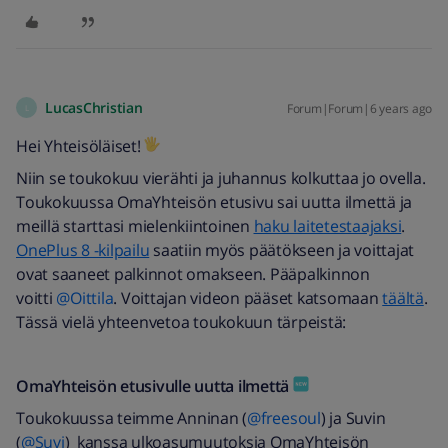
LucasChristian
Forum|Forum|6 years ago
L
Hei Yhteisöläiset!
Niin se toukokuu vierähti ja juhannus kolkuttaa jo ovella.
Toukokuussa OmaYhteisön etusivu sai uutta ilmettä ja
meillä starttasi mielenkiintoinen
haku laitetestaajaksi
.
OnePlus 8 -kilpailu
saatiin myös päätökseen ja voittajat
ovat saaneet palkinnot omakseen. Pääpalkinnon
voitti
@Oittila
. Voittajan videon pääset katsomaan
täältä
.
Tässä vielä yhteenvetoa toukokuun tärpeistä:
OmaYhteisön etusivulle uutta ilmettä
Toukokuussa teimme Anninan (
@freesoul
) ja Suvin
(
@Suvi
) kanssa ulkoasumuutoksia OmaYhteisön