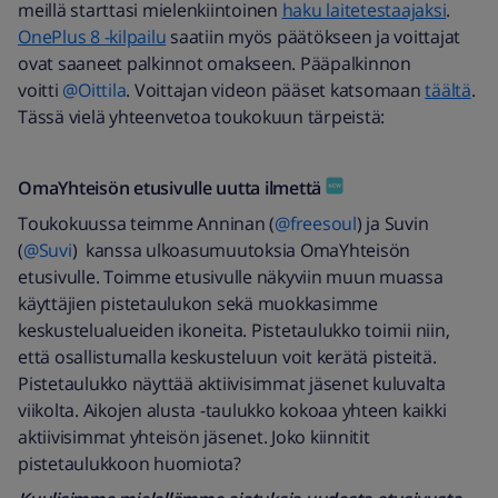
meillä starttasi mielenkiintoinen
haku laitetestaajaksi
.
OnePlus 8 -kilpailu
saatiin myös päätökseen ja voittajat
ovat saaneet palkinnot omakseen. Pääpalkinnon
voitti
@Oittila
. Voittajan videon pääset katsomaan
täältä
.
Tässä vielä yhteenvetoa toukokuun tärpeistä:
OmaYhteisön etusivulle uutta ilmettä
Toukokuussa teimme Anninan (
@freesoul
) ja Suvin
(
@Suvi
) kanssa ulkoasumuutoksia OmaYhteisön
etusivulle. Toimme etusivulle näkyviin muun muassa
käyttäjien pistetaulukon sekä muokkasimme
keskustelualueiden ikoneita. Pistetaulukko toimii niin,
että osallistumalla keskusteluun voit kerätä pisteitä.
Pistetaulukko näyttää aktiivisimmat jäsenet kuluvalta
viikolta. Aikojen alusta -taulukko kokoaa yhteen kaikki
aktiivisimmat yhteisön jäsenet. Joko kiinnitit
pistetaulukkoon huomiota?