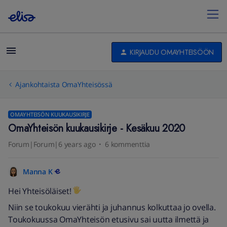
KIRJAUDU OMAYHTEISÖÖN
Ajankohtaista OmaYhteisössä
OMAYHTEISÖN KUUKAUSIKIRJE
OmaYhteisön kuukausikirje - Kesäkuu 2020
Forum|Forum|6 years ago
6 kommenttia
Manna K
Hei Yhteisöläiset!
Niin se toukokuu vierähti ja juhannus kolkuttaa jo ovella.
Toukokuussa OmaYhteisön etusivu sai uutta ilmettä ja