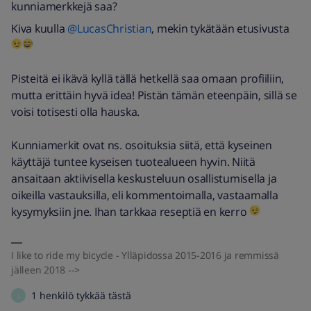
kunniamerkkejä saa?
Kiva kuulla
@LucasChristian
, mekin tykätään etusivusta
Pisteitä ei ikävä kyllä tällä hetkellä saa omaan profiiliin,
mutta erittäin hyvä idea! Pistän tämän eteenpäin, sillä se
voisi totisesti olla hauska.
Kunniamerkit ovat ns. osoituksia siitä, että kyseinen
käyttäjä tuntee kyseisen tuotealueen hyvin. Niitä
ansaitaan aktiivisella keskusteluun osallistumisella ja
oikeilla vastauksilla, eli kommentoimalla, vastaamalla
kysymyksiin jne. Ihan tarkkaa reseptiä en kerro
I like to ride my bicycle - Ylläpidossa 2015-2016 ja remmissä
jälleen 2018 -->
1 henkilö tykkää tästä
L