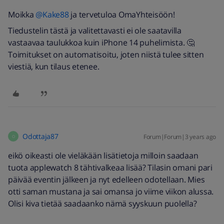
Moikka
@Kake88
ja tervetuloa OmaYhteisöön!
Tiedustelin tästä ja valitettavasti ei ole saatavilla
vastaavaa taulukkoa kuin iPhone 14 puhelimista. 🤔
Toimitukset on automatisoitu, joten niistä tulee sitten
viestiä, kun tilaus etenee.
Odottaja87
Forum|Forum|3 years ago
O
eikö oikeasti ole vieläkään lisätietoja milloin saadaan
tuota applewatch 8 tähtivalkeaa lisää? Tilasin omani pari
päivää eventin jälkeen ja nyt edelleen odotellaan. Mies
otti saman mustana ja sai omansa jo viime viikon alussa.
Olisi kiva tietää saadaanko nämä syyskuun puolella?