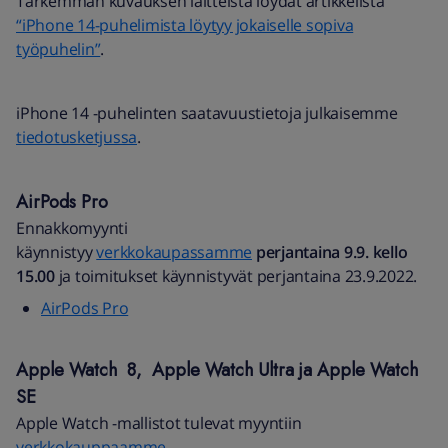
Tarkemman kuvauksen laitteista löydät artikkelista
“iPhone 14-puhelimista löytyy jokaiselle sopiva
työpuhelin”
.
iPhone 14 -puhelinten saatavuustietoja julkaisemme
tiedotusketjussa
.
AirPods Pro
Ennakkomyynti
käynnistyy
verkkokaupassamme
perjantaina 9.9. kello
15.00
ja toimitukset käynnistyvät perjantaina 23.9.2022.
AirPods Pro
Apple Watch 8, Apple Watch Ultra ja Apple Watch
SE
Apple Watch -mallistot tulevat myyntiin
verkkokauppaamme
.