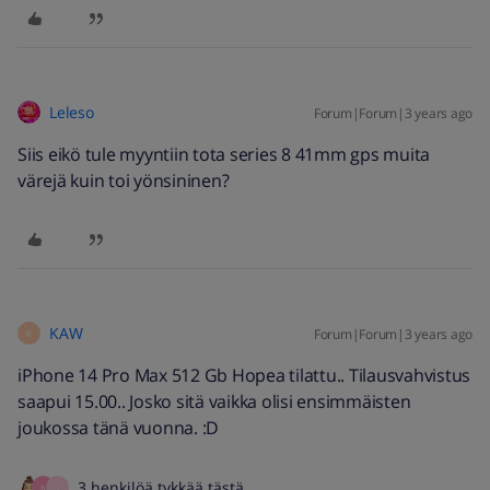
Leleso
Forum|Forum|3 years ago
Siis eikö tule myyntiin tota series 8 41mm gps muita
värejä kuin toi yönsininen?
KAW
Forum|Forum|3 years ago
K
iPhone 14 Pro Max 512 Gb Hopea tilattu.. Tilausvahvistus
saapui 15.00.. Josko sitä vaikka olisi ensimmäisten
joukossa tänä vuonna. :D
3 henkilöä tykkää tästä
K
J