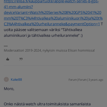
https://elisa.fi/kauppa/tuote/apple-watch-series-8-gps-
41-mm-alumiini?
deviceVariant=Watch%20Series%208%20GPS%2041%20
mm%20T%C3%A4htivalkea%20alumiinikuori%20ja%20t%
C3%A4htivalkea%20urheiluranneke&paymentOption=1
T
uolta pääsee valitsemaan väriksi “Tähtivalkea
alumiinikuori ja tähtivalkea urheiluranneke” :)
Moderaattori 2019-2024, nykyisin muissa Elisan hommissa!
Kake88
Forum|Forum|3 years ago
K
Moro,
Onko näistä watch ultra toimituksista samanlaista