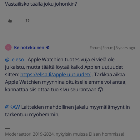
Vastailisko täällä joku johonkin?
Keinotekoinen
Forum|Forum|3 years ago
K
@Leleso
- Apple Watchien tuotesivuja ei vielä ole
julkaistu, mutta täältä löytää kaikki Applen uutuudet
sitten:
https://elisa.fi/apple-uutuudet/
. Tarkkaa aikaa
Apple Watchien myynninaloitukselle emme voi antaa,
kannattaa siis ottaa tuo sivu seurantaan 🙂
@KAW
Laitteiden mahdollinen jakelu myymälämyyntiin
tarkentuu myöhemmin.
Moderaattori 2019-2024, nykyisin muissa Elisan hommissa!