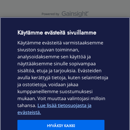
OmaYhteisö-käyttöehdot
Accessibility statement
Käytämme evästeitä sivuillamme
Käytämme evästeitä varmistaaksemme
sivuston sujuvan toiminnan,
Laitteet & liittymät
analysoidaksemme sen käyttöä ja
näyttääksemme sinulle sopivampaa
sisältöä, etuja ja tarjouksia. Evästeiden
Palvelut
avulla kerättyjä tietoja, kuten selaintietoja
ja ostotietoja, voidaan jakaa
Tuki
kumppaneillemme suostumuksesi
mukaan. Voit muuttaa valintojasi milloin
tahansa.
Lue lisää tietosuojasta ja
Ajankohtaista
evästeistä.
Elisa Oyj
HYVÄKSY KAIKKI