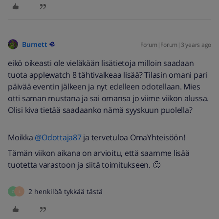
Burnett
Forum|Forum|3 years ago
eikö oikeasti ole vieläkään lisätietoja milloin saadaan
tuota applewatch 8 tähtivalkeaa lisää? Tilasin omani pari
päivää eventin jälkeen ja nyt edelleen odotellaan. Mies
otti saman mustana ja sai omansa jo viime viikon alussa.
Olisi kiva tietää saadaanko nämä syyskuun puolella?
Moikka
@Odottaja87
ja tervetuloa OmaYhteisöön!
Tämän viikon aikana on arvioitu, että saamme lisää
tuotetta varastoon ja siitä toimitukseen. 🙂
2 henkilöä tykkää tästä
O
L