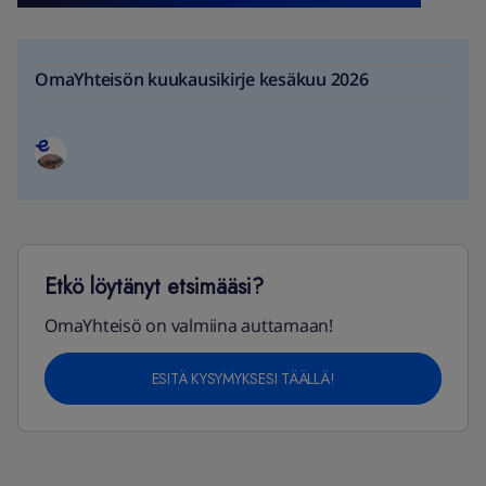
OmaYhteisön kuukausikirje kesäkuu 2026
Etkö löytänyt etsimääsi?
OmaYhteisö on valmiina auttamaan!
ESITÄ KYSYMYKSESI TÄÄLLÄ!