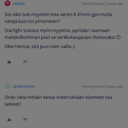
Leleso
Forum|Forum|3 years ago
Siis eikö tule myyntiin tota series 8 41mm gps muita
värejä kuin toi yönsininen?
Starlight tulossa myös myyntiin, pyritään saamaan
mahdollisimman pian se verkkokauppaan tilattavaksi 🙂
Okei hienoa, sitä juuri olen vailla :)
IamAuvinen
Forum|Forum|3 years ago
I
Onko vielä mitään tietoa miten tänään tilanneet saa
laitteet?