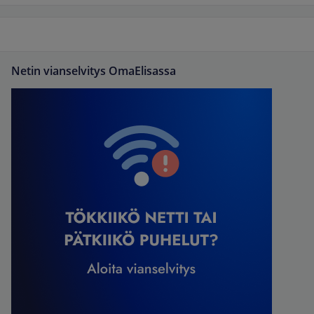
Netin vianselvitys OmaElisassa