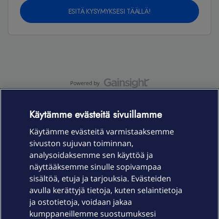
ESITÄ KYSYMYKSESI TÄÄLLÄ!
OmaYhteisö-käyttöehdot
Accessibility statement
Käytämme evästeitä sivuillamme
Käytämme evästeitä varmistaaksemme
sivuston sujuvan toiminnan,
Laitteet & liittymät
analysoidaksemme sen käyttöä ja
näyttääksemme sinulle sopivampaa
sisältöä, etuja ja tarjouksia. Evästeiden
Palvelut
avulla kerättyjä tietoja, kuten selaintietoja
ja ostotietoja, voidaan jakaa
Tuki
kumppaneillemme suostumuksesi