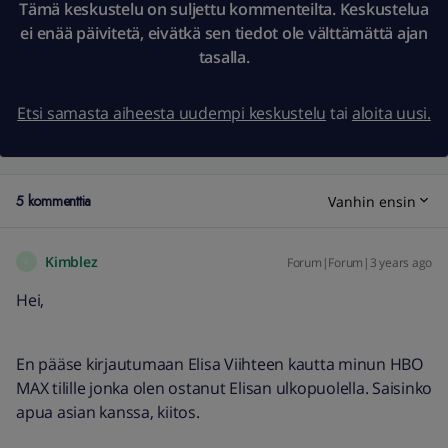
Tämä keskustelu on suljettu kommenteilta. Keskustelua
ei enää päivitetä, eivätkä sen tiedot ole välttämättä ajan
tasalla.
Etsi samasta aiheesta uudempi keskustelu
tai
aloita uusi.
5 kommenttia
Vanhin ensin
Kimblez
Forum|Forum|3 years ago
K
Hei,
En pääse kirjautumaan Elisa Viihteen kautta minun HBO
MAX tilille jonka olen ostanut Elisan ulkopuolella. Saisinko
apua asian kanssa, kiitos.