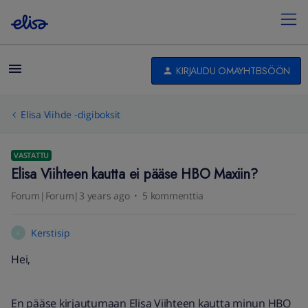
KIRJAUDU OMAYHTEISÖÖN
Elisa Viihde -digiboksit
VASTATTU
Elisa Viihteen kautta ei pääse HBO Maxiin?
Forum|Forum|3 years ago
5 kommenttia
Kerstisip
K
Hei,
En pääse kirjautumaan Elisa Viihteen kautta minun HBO