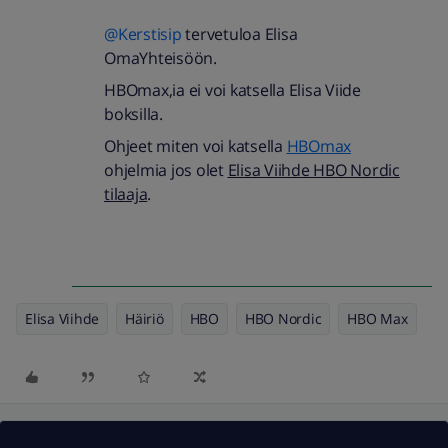
@Kerstisip
tervetuloa Elisa
OmaYhteisöön.
HBOmax,ia ei voi katsella Elisa Viide
boksilla.
Ohjeet miten voi katsella
HBOmax
ohjelmia jos olet
Elisa Viihde HBO Nordic
tilaaja
.
Elisa Viihde
Häiriö
HBO
HBO Nordic
HBO Max