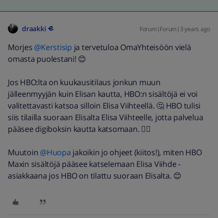
draakki
Forum|Forum|3 years ago
Morjes
@Kerstisip
ja tervetuloa OmaYhteisöön vielä
omasta puolestani! 😊
Jos HBO:lta on kuukausitilaus jonkun muun
jälleenmyyjän kuin Elisan kautta, HBO:n sisältöjä ei voi
valitettavasti katsoa silloin Elisa Viihteellä. 🤔 HBO tulisi
siis tilailla suoraan Elisalta Elisa Viihteelle, jotta palvelua
pääsee digiboksin kautta katsomaan. 👍🏼
Muutoin
@Huopa
jakoikin jo ohjeet (kiitos!), miten HBO
Maxin sisältöjä pääsee katselemaan Elisa Viihde -
asiakkaana jos HBO on tilattu suoraan Elisalta. 😊