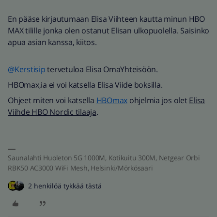
En pääse kirjautumaan Elisa Viihteen kautta minun HBO
MAX tilille jonka olen ostanut Elisan ulkopuolella. Saisinko
apua asian kanssa, kiitos.
@Kerstisip
tervetuloa Elisa OmaYhteisöön.
HBOmax,ia ei voi katsella Elisa Viide boksilla.
Ohjeet miten voi katsella
HBOmax
ohjelmia jos olet
Elisa
Viihde HBO Nordic tilaaja
.
Saunalahti Huoleton 5G 1000M, Kotikuitu 300M, Netgear Orbi
RBK50 AC3000 WiFi Mesh, Helsinki/Mörkösaari
2 henkilöä tykkää tästä